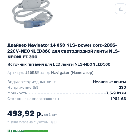
Драйвер Navigator 14 053 NLS- power cord-2835-
220V-NEONLED360 для светодиодной ленты NLS-
NEONLED360
Источник питания для LED ленты NLS-NEONLED360
Артикул:
14053
Бренд:
Navigator (Навигатор)
Виды светодиодных лент
Неоновые ленты
Напряжение (В)
230
Мощность
7,5-9 Вт/м
Степень пылевлагозащиты
IP64-66
493,92 р.
за 1 шт
* цена указана с учетом НДС.
Наличие