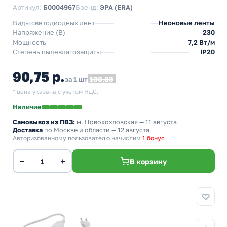
Артикул:
Б0004967
Бренд:
ЭРА (ERA)
Виды светодиодных лент
Неоновые ленты
Напряжение (В)
230
Мощность
7,2 Вт/м
Степень пылевлагозащиты
IP20
90,75 р.
100,83
за 1 шт
* цена указана с учетом НДС.
Наличие
Самовывоз из ПВЗ:
м. Новохохловская
— 11 августа
Доставка
по Москве и области — 12 августа
Авторизованному пользователю начислим
1 бонус
−
+
В корзину