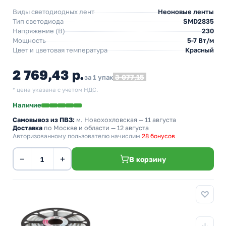
Виды светодиодных лент
Неоновые ленты
Тип светодиода
SMD2835
Напряжение (В)
230
Мощность
5-7 Вт/м
Цвет и цветовая температура
Красный
2 769,43 р.
3 077,15
за 1 упак
* цена указана с учетом НДС.
Наличие
Самовывоз из ПВЗ:
м. Новохохловская
— 11 августа
Доставка
по Москве и области — 12 августа
Авторизованному пользователю начислим
28 бонусов
−
+
В корзину