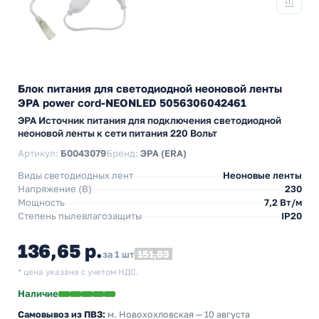
Блок питания для светодиодной неоновой ленты
ЭРА power cord-NEONLED 5056306042461
ЭРА Источник питания для подключения светодиодной
неоновой ленты к сети питания 220 Вольт
Артикул:
Б0043079
Бренд:
ЭРА (ERA)
Виды светодиодных лент
Неоновые ленты
Напряжение (В)
230
Мощность
7,2 Вт/м
Степень пылевлагозащиты
IP20
136,65 р.
151,83
за 1 шт
* цена указана с учетом НДС.
Наличие
Самовывоз из ПВЗ:
м. Новохохловская
— 10 августа