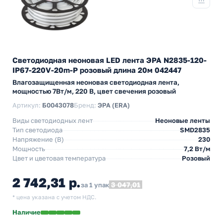
Светодиодная неоновая LED лента ЭРА N2835-120-
IP67-220V-20m-P розовый длина 20м 042447
Влагозащищенная неоновая светодиодная лента,
мощностью 7Вт/м, 220 В, цвет свечения розовый
Артикул:
Б0043078
Бренд:
ЭРА (ERA)
Виды светодиодных лент
Неоновые ленты
Тип светодиода
SMD2835
Напряжение (В)
230
Мощность
7,2 Вт/м
Цвет и цветовая температура
Розовый
2 742,31 р.
3 047,01
за 1 упак
* цена указана с учетом НДС.
Наличие