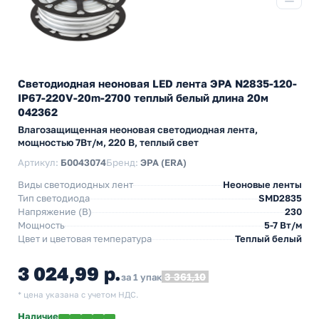
Светодиодная неоновая LED лента ЭРА N2835-120-
IP67-220V-20m-2700 теплый белый длина 20м
042362
Влагозащищенная неоновая светодиодная лента,
мощностью 7Вт/м, 220 В, теплый свет
Артикул:
Б0043074
Бренд:
ЭРА (ERA)
Виды светодиодных лент
Неоновые ленты
Тип светодиода
SMD2835
Напряжение (В)
230
Мощность
5-7 Вт/м
Цвет и цветовая температура
Теплый белый
3 024,99 р.
3 361,10
за 1 упак
* цена указана с учетом НДС.
Наличие