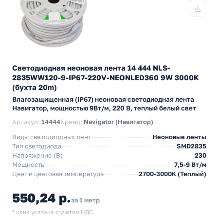
Светодиодная неоновая лента 14 444 NLS-
2835WW120-9-IP67-220V-NEONLED360 9W 3000K
(бухта 20m)
Влагозащищенная (IP67) неоновая светодиодная лента
Навигатор, мощностью 9Вт/м, 220 В, теплый белый свет
Артикул:
14444
Бренд:
Navigator (Навигатор)
Виды светодиодных лент
Неоновые ленты
Тип светодиода
SMD2835
Напряжение (В)
230
Мощность
7,5-9 Вт/м
Цвет и цветовая температура
2700-3000K (Теплый)
550,24 р.
за 1 метр
* цена указана с учетом НДС.