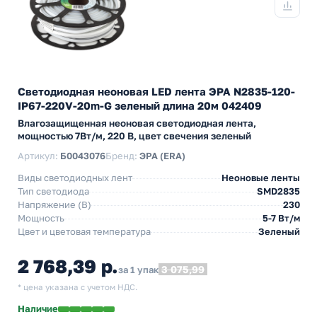
Светодиодная неоновая LED лента ЭРА N2835-120-
IP67-220V-20m-G зеленый длина 20м 042409
Влагозащищенная неоновая светодиодная лента,
мощностью 7Вт/м, 220 В, цвет свечения зеленый
Артикул:
Б0043076
Бренд:
ЭРА (ERA)
Виды светодиодных лент
Неоновые ленты
Тип светодиода
SMD2835
Напряжение (В)
230
Мощность
5-7 Вт/м
Цвет и цветовая температура
Зеленый
2 768,39 р.
3 075,99
за 1 упак
* цена указана с учетом НДС.
Наличие