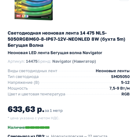
Светодиодная неоновая лента 14 475 NLS-
5050RGBM60-8-IP67-12V-NEONLED 8W (бухта 5m)
Бегущая Волна
Неоновая LED лента Бегущая волна Navigator
Артикул:
14475
Бренд:
Navigator (Навигатор)
Виды светодиодных лент
Неоновые ленты
Тип светодиода
SMD5050
Напряжение (В)
5-12
Мощность
7,5-9 Вт/м
Цвет и цветовая температура
RGB
633,63 р.
за 1 метр
* цена указана с учетом НДС.
Наличие
Самовывоз из ПВЗ:
м. Новохохловская
— 27 августа