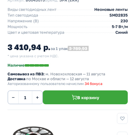
Артикул:
Б0043075
Бренд:
ЭРА (ERA)
Виды светодиодных лент
Неоновые ленты
Тип светодиода
SMD2835
Напряжение (В)
230
Мощность
5-7 Вт/м
Цвет и цветовая температура
Синий
3 410,94 р.
3 789,93
за 1 упак
* цена указана с учетом НДС.
Наличие
Самовывоз из ПВЗ:
м. Новохохловская
— 11 августа
Доставка
по Москве и области — 12 августа
Авторизованному пользователю начислим
34 бонуса
−
+
В корзину