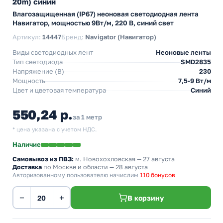
20m) синий
Влагозащищенная (IP67) неоновая светодиодная лента
Навигатор, мощностью 9Вт/м, 220 В, синий свет
Артикул:
14447
Бренд:
Navigator (Навигатор)
Виды светодиодных лент
Неоновые ленты
Тип светодиода
SMD2835
Напряжение (В)
230
Мощность
7,5-9 Вт/м
Цвет и цветовая температура
Синий
550,24 р.
за 1 метр
* цена указана с учетом НДС.
Наличие
Самовывоз из ПВЗ:
м. Новохохловская
— 27 августа
Доставка
по Москве и области — 28 августа
Авторизованному пользователю начислим
110 бонусов
−
+
В корзину