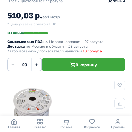
Цвет и цветовая температура
Зеленый
510,03 р.
за 1 метр
* цена указана с учетом НДС.
Наличие
Самовывоз из ПВЗ:
м. Новохохловская
— 27 августа
Доставка
по Москве и области — 28 августа
Авторизованному пользователю начислим
102 бонуса
−
+
В корзину
Главная
Каталог
Корзина
Избранное
Профиль