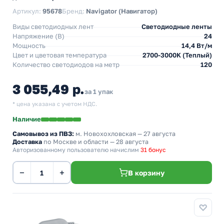
Артикул:
95678
Бренд:
Navigator (Навигатор)
Виды светодиодных лент
Светодиодные ленты
Напряжение (В)
24
Мощность
14,4 Вт/м
Цвет и цветовая температура
2700-3000K (Теплый)
Количество светодиодов на метр
120
3 055,49 р.
за 1 упак
* цена указана с учетом НДС.
Наличие
Самовывоз из ПВЗ:
м. Новохохловская
— 27 августа
Доставка
по Москве и области — 28 августа
Авторизованному пользователю начислим
31 бонус
−
+
В корзину