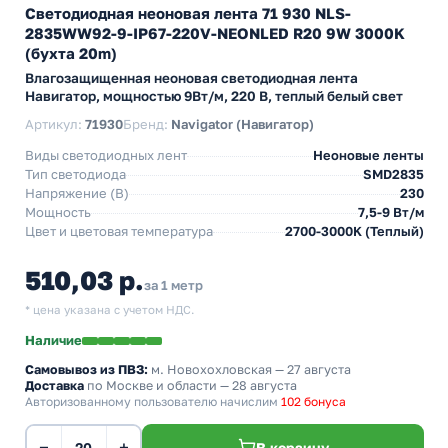
Светодиодная неоновая лента 71 930 NLS-
2835WW92-9-IP67-220V-NEONLED R20 9W 3000K
(бухта 20m)
Влагозащищенная неоновая светодиодная лента
Навигатор, мощностью 9Вт/м, 220 В, теплый белый свет
Артикул:
71930
Бренд:
Navigator (Навигатор)
Виды светодиодных лент
Неоновые ленты
Тип светодиода
SMD2835
Напряжение (В)
230
Мощность
7,5-9 Вт/м
Цвет и цветовая температура
2700-3000K (Теплый)
510,03 р.
за 1 метр
* цена указана с учетом НДС.
Наличие
Самовывоз из ПВЗ:
м. Новохохловская
— 27 августа
Доставка
по Москве и области — 28 августа
Авторизованному пользователю начислим
102 бонуса
−
+
В корзину