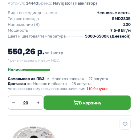
Артикул:
14443
Бренд:
Navigator (Навигатор)
Виды светодиодных лент
Неоновые ленты
Тип светодиода
SMD2835
Напряжение (В)
230
Мощность
7,5-9 Вт/м
Цвет и цветовая температура
5000-6500K (Дневной)
550,26 р.
за 1 метр
* цена указана с учетом НДС.
Наличие
Самовывоз из ПВЗ:
м. Новохохловская
— 27 августа
Доставка
по Москве и области — 28 августа
Авторизованному пользователю начислим
110 бонусов
−
+
В корзину