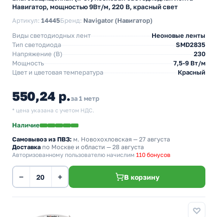
Навигатор, мощностью 9Вт/м, 220 В, красный свет
Артикул:
14445
Бренд:
Navigator (Навигатор)
Виды светодиодных лент
Неоновые ленты
Тип светодиода
SMD2835
Напряжение (В)
230
Мощность
7,5-9 Вт/м
Цвет и цветовая температура
Красный
550,24 р.
за 1 метр
* цена указана с учетом НДС.
Наличие
Самовывоз из ПВЗ:
м. Новохохловская
— 27 августа
Доставка
по Москве и области — 28 августа
Авторизованному пользователю начислим
110 бонусов
−
+
В корзину