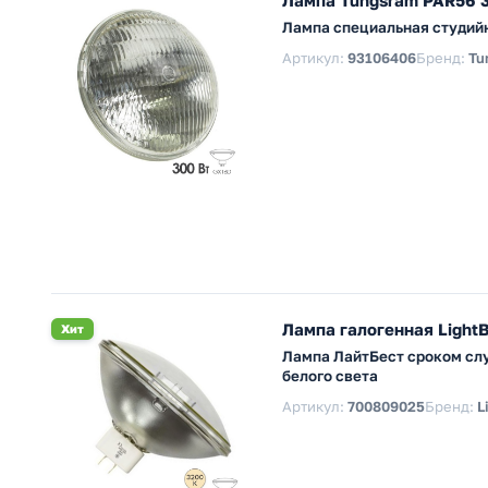
Лампа Tungsram PAR56 3
Лампа специальная студийн
Артикул:
93106406
Бренд:
Tu
Лампа галогенная Light
Хит
Лампа ЛайтБест сроком слу
белого света
Артикул:
700809025
Бренд:
L