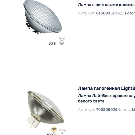
Лампа с винтовыми клеммам
Артикул:
615893
Бренд:
Foton
Лампа галогенная Light
Лампа ЛайтБест сроком слу
белого света
Артикул:
700809026
Бренд:
L