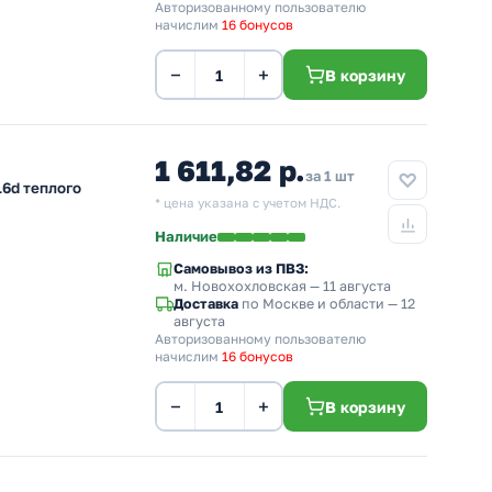
Авторизованному пользователю
начислим
16 бонусов
−
+
В корзину
1 611,82 р.
за 1 шт
6d теплого
* цена указана с учетом НДС.
Наличие
Самовывоз из ПВЗ:
м. Новохохловская
— 11 августа
Доставка
по Москве и области — 12
августа
Авторизованному пользователю
начислим
16 бонусов
−
+
В корзину