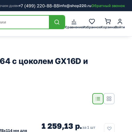
+7
(499)
220-88-88
бочим дням
info@shop220.ru
Обратный звонок
Сравнение
Избранное
Корзина
Войти
64 с цоколем GX16D и
1 259,13 р.
за 1 шт
78x114 мм для