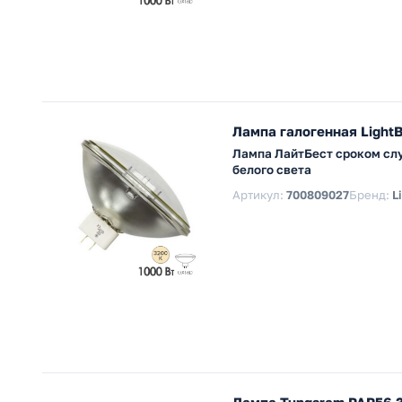
Лампа галогенная Light
Лампа ЛайтБест сроком слу
белого света
Артикул:
700809027
Бренд:
L