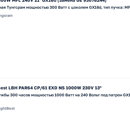
00W MFL 240V 21° GX16d (замена GE 93076244)
ая Тунгсрам мощностью 300 Ватт с цоколем GX16d, тип пучка: M
ngsram
Best LBH PAR64 CP/61 EXD NS 1000W 230V 13°
жбы 300 часов мощностью 1000 Ватт на 240 Вольт под патрон GX1
ightBest