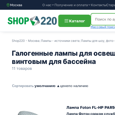
О нас
Получение и оплата
Контакты
Стар
Москва
Каталог
Массовый поиск
Shop220 - Москва
/
Лампы - источники света
/
Лампы для шоу, фото-
Галогенные лампы для освещ
винтовым для бассейна
11 товаров
умолчанию ▲
цене
по наличию
Сортировать:
Лампа Foton FL-HP PAR5
Лампа Фотон сроком службы