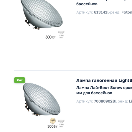
бассейнов
Артикул:
613141
Бренд:
Foton
Лампа галогенная Light
Хит
Лампа ЛайтБест Screw срок
мм для бассейнов
Артикул:
700809028
Бренд:
L