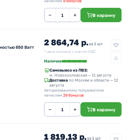
начислим
9 бонусов
−
+
В корзину
2 864,74 р.
за 1 шт
ностью 650 Ватт
* цена указана с учетом НДС.
Наличие
Самовывоз из ПВЗ:
м. Новохохловская
— 11 августа
Доставка
по Москве и области — 12
августа
Авторизованному пользователю
начислим
29 бонусов
−
+
В корзину
1 819,13 р.
за 1 шт