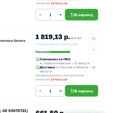
начислим
18 бонусов
−
+
В корзину
1 819,13 р.
за 1 шт
теплого белого
* цена указана с учетом НДС.
Наличие
Самовывоз из ПВЗ:
м. Новохохловская
— 11 августа
Доставка
по Москве и области — 12
августа
Авторизованному пользователю
начислим
18 бонусов
−
+
В корзину
; GE 93076721)
661,50 р.