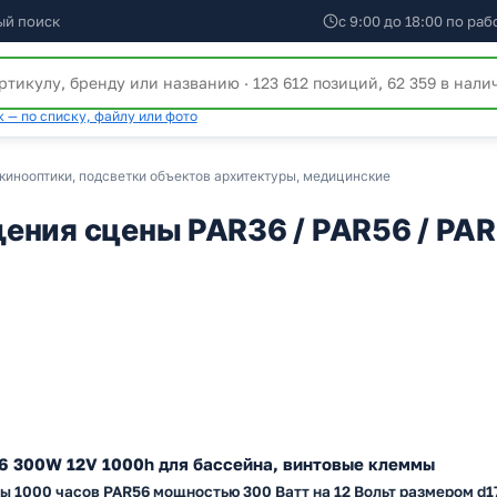
ый поиск
с 9:00 до 18:00 по ра
 — по списку, файлу или фото
кинооптики, подсветки объектов архитектуры, медицинские
ения сцены PAR36 / PAR56 / PAR
6 300W 12V 1000h для бассейна, винтовые клеммы
 1000 часов PAR56 мощностью 300 Ватт на 12 Вольт размером d1