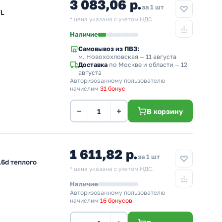
3 083,06 р.
за 1 шт
FL
* цена указана с учетом НДС.
Наличие
Самовывоз из ПВЗ:
м. Новохохловская
— 11 августа
Доставка
по Москве и области — 12
августа
Авторизованному пользователю
начислим
31 бонус
−
+
В корзину
1 611,82 р.
за 1 шт
6d теплого
* цена указана с учетом НДС.
Наличие
Авторизованному пользователю
начислим
16 бонусов