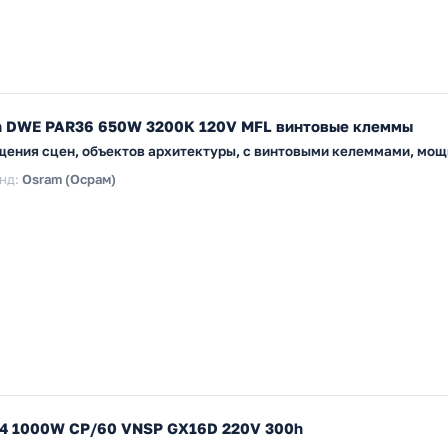
m DWE PAR36 650W 3200K 120V MFL винтовые клеммы
щения сцен, объектов архитектуры, с винтовыми келеммами, мощ
нд:
Osram (Осрам)
64 1000W CP/60 VNSP GX16D 220V 300h