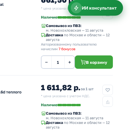
за 1 шт
al
ИИ консультант
* цена указана с учетом НДС.
Наличие
Самовывоз из ПВЗ:
м. Новохохловская
— 11 августа
Доставка
по Москве и области — 12
августа
Авторизованному пользователю
начислим
7 бонусов
−
+
В корзину
1 611,82 р.
за 1 шт
6d теплого
* цена указана с учетом НДС.
Наличие
Самовывоз из ПВЗ:
м. Новохохловская
— 11 августа
Доставка
по Москве и области — 12
августа