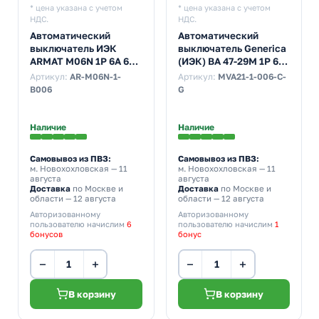
* цена указана с учетом
* цена указана с учетом
НДС.
НДС.
Автоматический
Автоматический
выключатель ИЭК
выключатель Generica
ARMAT M06N 1Р 6А 6кА
(ИЭК) ВА 47-29М 1Р 6А
характеристика B
4,5кА характеристика
Артикул:
AR-M06N-1-
Артикул:
MVA21-1-006-C-
(автомат
С (автомат
B006
G
электрический)
электрический)
Наличие
Наличие
Самовывоз из ПВЗ:
Самовывоз из ПВЗ:
м. Новохохловская
— 11
м. Новохохловская
— 11
августа
августа
Доставка
по Москве и
Доставка
по Москве и
области — 12 августа
области — 12 августа
Авторизованному
Авторизованному
пользователю начислим
6
пользователю начислим
1
бонусов
бонус
−
+
−
+
В корзину
В корзину