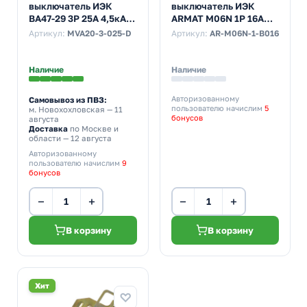
выключатель ИЭК
выключатель ИЭК
ВА47-29 3Р 25А 4,5кА
ARMAT M06N 1Р 16А
характеристика D
6кА характеристика B
Артикул:
MVA20-3-025-D
Артикул:
AR-M06N-1-B016
(автомат
(автомат
электрический)
электрический)
Наличие
Наличие
Авторизованному
Самовывоз из ПВЗ:
пользователю начислим
5
м. Новохохловская
— 11
бонусов
августа
Доставка
по Москве и
области — 12 августа
Авторизованному
пользователю начислим
9
бонусов
−
+
−
+
В корзину
В корзину
Хит