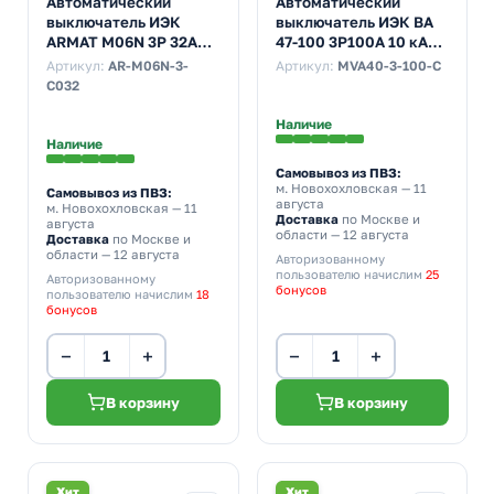
Автоматический
Автоматический
выключатель ИЭК
выключатель ИЭК ВА
ARMAT M06N 3Р 32А
47-100 3Р100А 10 кА
6кА характеристика С
характеристика С
Артикул:
AR-M06N-3-
Артикул:
MVA40-3-100-C
(автомат
(автомат
C032
электрический)
электрический)
Наличие
Наличие
Самовывоз из ПВЗ:
м. Новохохловская
— 11
Самовывоз из ПВЗ:
августа
м. Новохохловская
— 11
Доставка
по Москве и
августа
области — 12 августа
Доставка
по Москве и
области — 12 августа
Авторизованному
пользователю начислим
25
Авторизованному
бонусов
пользователю начислим
18
бонусов
−
+
−
+
В корзину
В корзину
Хит
Хит