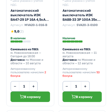
* цена указана с учетом
* цена указана с учетом
НДС.
НДС.
Автоматический
Автоматический
выключатель ИЭК
выключатель ИЭК
ВА47-29 1Р 16А 4,5кА
ВА88-33 3Р 100А 35кА
характеристика В
(автомат
Артикул:
MVA20-1-016-B
Артикул:
SVA20-3-0100
(автомат
электрический)
★
5,0
(2)
электрический)
В наличии
Наличие
Самовывоз из ПВЗ:
Самовывоз из ПВЗ:
м. Новохохловская
—
м. Новохохловская
— 11
Сегодня до 18:00
августа
Доставка
по Москве и
Доставка
по Москве и
области — 10 августа
области — 12 августа
Авторизованному
Авторизованному
пользователю начислим
2
пользователю начислим
53
бонуса
бонуса
−
+
−
+
В корзину
В корзину