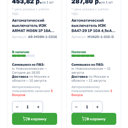
453,82 р.
287,80 р.
за 1 шт
за 1 шт
* цена указана с учетом
* цена указана с учетом
НДС.
НДС.
Автоматический
Автоматический
выключатель ИЭК
выключатель ИЭК
ARMAT M06N 1Р 16А
ВА47-29 1Р 10А 4,5кА
6кА характеристика С
характеристика D
Артикул:
AR-M06N-1-C016
Артикул:
MVA20-1-010-D
(автомат
(автомат
электрический)
электрический)
В наличии
Наличие
Самовывоз из ПВЗ:
Самовывоз из ПВЗ:
м. Новохохловская
—
м. Новохохловская
— 11
Сегодня до 18:00
августа
Доставка
по Москве и
Доставка
по Москве и
области — 10 августа
области — 12 августа
Авторизованному
Авторизованному
пользователю начислим
5
пользователю начислим
3
бонусов
бонуса
−
+
−
+
В корзину
В корзину