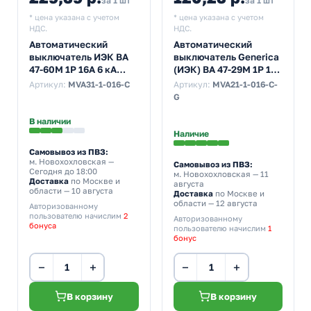
за 1 шт
за 1 шт
* цена указана с учетом
* цена указана с учетом
НДС.
НДС.
Автоматический
Автоматический
выключатель ИЭК ВА
выключатель Generica
47-60M 1Р 16А 6 кА
(ИЭК) ВА 47-29М 1Р 16А
характеристика С
4,5кА характеристика
Артикул:
MVA31-1-016-C
Артикул:
MVA21-1-016-C-
(автомат
С (автомат
G
электрический)
электрический)
В наличии
Наличие
Самовывоз из ПВЗ:
м. Новохохловская
—
Самовывоз из ПВЗ:
Сегодня до 18:00
м. Новохохловская
— 11
Доставка
по Москве и
августа
области — 10 августа
Доставка
по Москве и
области — 12 августа
Авторизованному
пользователю начислим
2
Авторизованному
бонуса
пользователю начислим
1
бонус
−
+
−
+
В корзину
В корзину