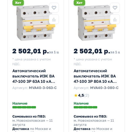
Хит
Хит
2 502,01 р.
2 502,01 р.
за 1 шт
за 1 шт
* цена указана с учетом
* цена указана с учетом
НДС.
НДС.
Автоматический
Автоматический
выключатель ИЭК ВА
выключатель ИЭК ВА
47-100 3Р 63А 10 кА
47-100 3Р 80А 10 кА
характеристика С
характеристика С
Артикул:
MVA40-3-063-C
Артикул:
MVA40-3-080-C
(автомат
(автомат
★
4,5
(2)
электрический)
электрический)
Наличие
Наличие
Самовывоз из ПВЗ:
Самовывоз из ПВЗ:
м. Новохохловская
— 11
м. Новохохловская
— 11
августа
августа
Доставка
по Москве и
Доставка
по Москве и