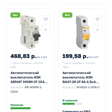
Хит
Хит
468,83 р.
199,58 р.
за 1 шт
за 1 шт
* цена указана с учетом
* цена указана с учетом
НДС.
НДС.
Автоматический
Автоматический
выключатель ИЭК
выключатель ИЭК
ARMAT M06N 1Р 10А
ВА47-29 1Р 6А 4,5кА
6кА характеристика С
характеристика С
Артикул:
AR-M06N-1-
Артикул:
MVA20-1-006-C
(автомат
(автомат
C010
электрический)
электрический)
В наличии
Наличие
Самовывоз из ПВЗ: