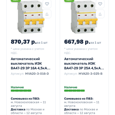
870,37 р.
667,98 р.
за 1 шт
за 1 шт
* цена указана с учетом
* цена указана с учетом
НДС.
НДС.
Автоматический
Автоматический
выключатель ИЭК
выключатель ИЭК
ВА47-29 3Р 16А 4,5кА
ВА47-29 3Р 25А 4,5кА
характеристика D
характеристика В
Артикул:
MVA20-3-016-D
Артикул:
MVA20-3-025-B
(автомат
(автомат
электрический)
электрический)
Наличие
Наличие
Самовывоз из ПВЗ:
Самовывоз из ПВЗ:
м. Новохохловская
— 11
м. Новохохловская
— 11
августа
августа
Доставка
по Москве и
Доставка
по Москве и
области — 12 августа
области — 12 августа