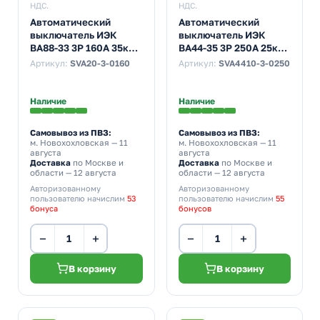
НДС.
НДС.
Автоматический
Автоматический
выключатель ИЭК
выключатель ИЭК
ВА88-33 3Р 160А 35кА
ВА44-35 3Р 250А 25кА
(автомат
(автомат
Артикул:
SVA20-3-0160
Артикул:
SVA4410-3-0250
электрический)
электрический)
Наличие
Наличие
Самовывоз из ПВЗ:
Самовывоз из ПВЗ:
м. Новохохловская
— 11
м. Новохохловская
— 11
августа
августа
Доставка
по Москве и
Доставка
по Москве и
области — 12 августа
области — 12 августа
Авторизованному
Авторизованному
пользователю начислим
53
пользователю начислим
55
бонуса
бонусов
−
+
−
+
В корзину
В корзину