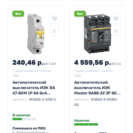
Хит
Хит
240,46 р.
4 559,56 р.
за 1 шт
за 1 шт
* цена указана с учетом
* цена указана с учетом
НДС.
НДС.
Автоматический
Автоматический
выключатель ИЭК ВА
выключатель ИЭК
47-60M 1Р 6А 6кА
Master ВА88-32 3Р 80А
характеристика С
25кА (автомат
Артикул:
MVA31-1-006-C
Артикул:
SVA10-3-0080-
(автомат
электрический)
02
электрический)
В наличии
Наличие
Самовывоз из ПВЗ:
м. Новохохловская
—