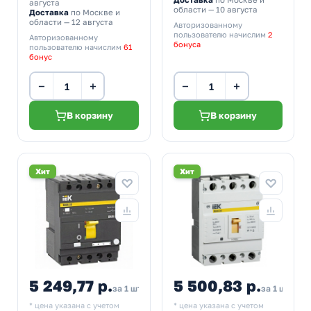
Доставка
по Москве и
августа
области — 10 августа
Доставка
по Москве и
области — 12 августа
Авторизованному
пользователю начислим
2
Авторизованному
бонуса
пользователю начислим
61
бонус
−
+
−
+
В корзину
В корзину
Хит
Хит
5 249,77 р.
5 500,83 р.
за 1 шт
за 1 шт
* цена указана с учетом
* цена указана с учетом