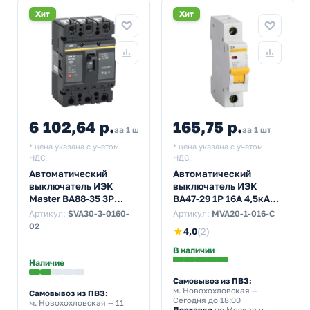
Хит
Хит
6 102,64 р.
165,75 р.
за 1 шт
за 1 шт
* цена указана с учетом
* цена указана с учетом
НДС.
НДС.
Автоматический
Автоматический
выключатель ИЭК
выключатель ИЭК
Master ВА88-35 3Р
ВА47-29 1Р 16А 4,5кА
160А 35кА (автомат
характеристика С
Артикул:
SVA30-3-0160-
Артикул:
MVA20-1-016-C
электрический)
(автомат
02
★
4,0
(2)
электрический)
В наличии
Наличие
Самовывоз из ПВЗ:
м. Новохохловская
—
Самовывоз из ПВЗ:
Сегодня до 18:00
м. Новохохловская
— 11