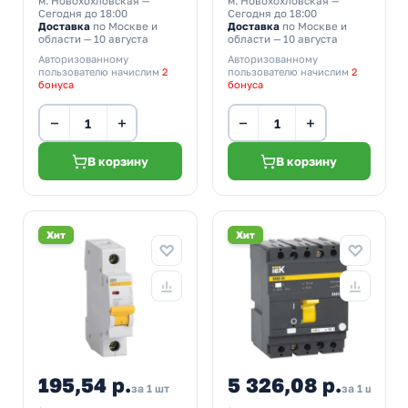
м. Новохохловская
—
м. Новохохловская
—
Сегодня до 18:00
Сегодня до 18:00
Доставка
по Москве и
Доставка
по Москве и
области — 10 августа
области — 10 августа
Авторизованному
Авторизованному
пользователю начислим
2
пользователю начислим
2
бонуса
бонуса
−
+
−
+
В корзину
В корзину
Хит
Хит
195,54 р.
5 326,08 р.
за 1 шт
за 1 шт