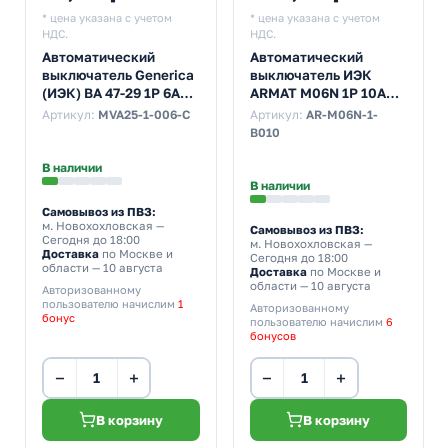
* цена указана с учетом
* цена указана с учетом
НДС.
НДС.
Автоматический
Автоматический
выключатель Generica
выключатель ИЭК
(ИЭК) ВА 47-29 1Р 6А
ARMAT M06N 1Р 10А
4,5кА характеристика
6кА характеристика B
Артикул:
MVA25-1-006-C
Артикул:
AR-M06N-1-
С (автомат
(автомат
B010
электрический)
электрический)
В наличии
В наличии
Самовывоз из ПВЗ:
м. Новохохловская
—
Самовывоз из ПВЗ:
Сегодня до 18:00
м. Новохохловская
—
Доставка
по Москве и
Сегодня до 18:00
области — 10 августа
Доставка
по Москве и
области — 10 августа
Авторизованному
пользователю начислим
1
Авторизованному
бонус
пользователю начислим
6
бонусов
−
+
−
+
В корзину
В корзину