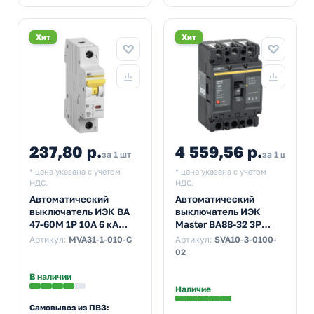
Хит
Хит
237,80 р.
4 559,56 р.
за 1 шт
за 1 шт
* цена указана с учетом
* цена указана с учетом
НДС.
НДС.
Автоматический
Автоматический
выключатель ИЭК ВА
выключатель ИЭК
47-60M 1Р 10А 6 кА
Master ВА88-32 3Р
характеристика С
100А 25кА (автомат
Артикул:
MVA31-1-010-C
Артикул:
SVA10-3-0100-
(автомат
электрический)
02
электрический)
В наличии
Наличие
Самовывоз из ПВЗ: