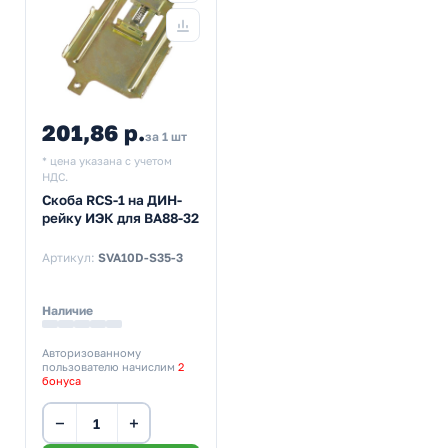
201,86 р.
за 1 шт
* цена указана с учетом
НДС.
Скоба RCS-1 на ДИН-
рейку ИЭК для ВА88-32
Артикул:
SVA10D-S35-3
Наличие
Авторизованному
пользователю начислим
2
бонуса
−
+