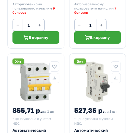
Авторизованному
Авторизованному
пользователю начислим
9
пользователю начислим
7
бонусов
бонусов
−
+
−
+
В корзину
В корзину
Хит
Хит
855,71 р.
527,35 р.
за 1 шт
за 1 шт
* цена указана с учетом
* цена указана с учетом
НДС.
НДС.
Автоматический
Автоматический