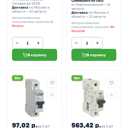
Самовывоз из ПВЗ:
Сегодня до 18:00
м. Новохохловская
— 11
Доставка
по Москве и
августа
области — 10 августа
Доставка
по Москве и
области — 12 августа
Авторизованному
пользователю начислим
2
Авторизованному
бонуса
пользователю начислим
46
бонусов
−
+
−
+
В корзину
В корзину
Хит
Хит
97,02 р.
563,42 р.
за 1 шт
за 1 шт