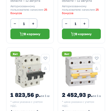
области — 12 августа
области — 12 августа
Авторизованному
Авторизованному
пользователю начислим
25
пользователю начислим
25
бонусов
бонусов
−
+
−
+
В корзину
В корзину
Хит
Хит
1 823,56 р.
2 452,93 р.
за 1 шт
за 1 шт
* цена указана с учетом
* цена указана с учетом
НДС.
НДС.