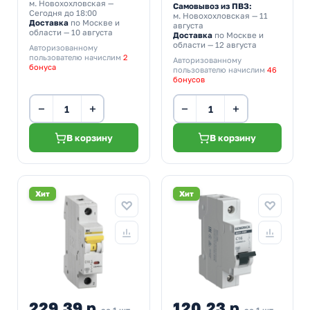
м. Новохохловская
—
Самовывоз из ПВЗ:
Сегодня до 18:00
м. Новохохловская
— 11
Доставка
по Москве и
августа
области — 10 августа
Доставка
по Москве и
области — 12 августа
Авторизованному
пользователю начислим
2
Авторизованному
бонуса
пользователю начислим
46
бонусов
−
+
−
+
В корзину
В корзину
Хит
Хит
229,39 р.
120,23 р.