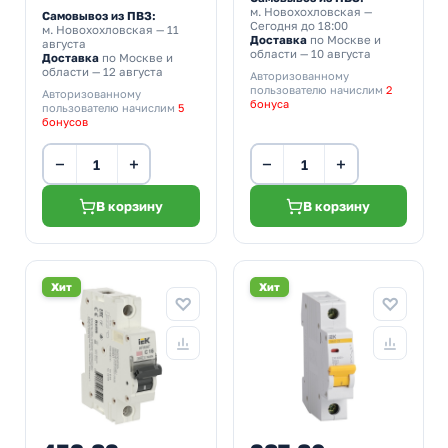
м. Новохохловская
—
Самовывоз из ПВЗ:
Сегодня до 18:00
м. Новохохловская
— 11
Доставка
по Москве и
августа
области — 10 августа
Доставка
по Москве и
области — 12 августа
Авторизованному
пользователю начислим
2
Авторизованному
бонуса
пользователю начислим
5
бонусов
−
+
−
+
В корзину
В корзину
Хит
Хит