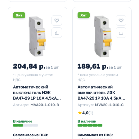
Хит
Хит
204,84 р.
189,61 р.
за 1 шт
за 1 шт
* цена указана с учетом
* цена указана с учетом
НДС.
НДС.
Автоматический
Автоматический
выключатель ИЭК
выключатель ИЭК
ВА47-29 1Р 10А 4,5кА
ВА47-29 1Р 10А 4,5кА
характеристика В
характеристика С
Артикул:
MVA20-1-010-B
Артикул:
MVA20-1-010-C
(автомат
(автомат
★
4,0
(1)
электрический)
электрический)
В наличии
В наличии
Самовывоз из ПВЗ:
Самовывоз из ПВЗ: