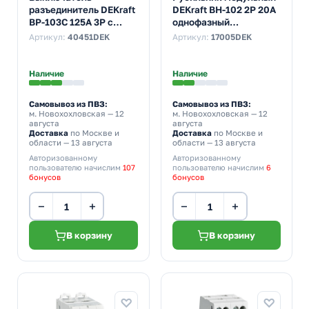
разъединитель DEKraft
DEKraft ВН-102 2P 20А
ВР-103С 125А 3Р с
однофазный
видимым разрывом
(выключатель
Артикул:
40451DEK
Артикул:
17005DEK
нагрузки)
Наличие
Наличие
Самовывоз из ПВЗ:
Самовывоз из ПВЗ:
м. Новохохловская
— 12
м. Новохохловская
— 12
августа
августа
Доставка
по Москве и
Доставка
по Москве и
области — 13 августа
области — 13 августа
Авторизованному
Авторизованному
пользователю начислим
107
пользователю начислим
6
бонусов
бонусов
−
+
−
+
В корзину
В корзину