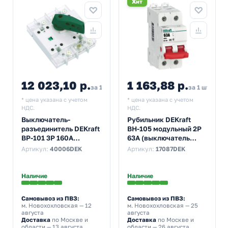
Хит
12 023,10 р.
1 163,88 р.
за 1 шт
за 1 шт
* цена указана с учетом
* цена указана с учетом
НДС.
НДС.
Выключатель-
Рубильник DEKraft
разъединитель DEKraft
ВН-105 модульный 2P
ВР-101 3P 160A
63А (выключатель
трехфазный
нагрузки)
Артикул:
40006DEK
Артикул:
17087DEK
Наличие
Наличие
Самовывоз из ПВЗ:
Самовывоз из ПВЗ:
м. Новохохловская
— 12
м. Новохохловская
— 25
августа
августа
Доставка
по Москве и
Доставка
по Москве и
области — 13 августа
области — 26 августа