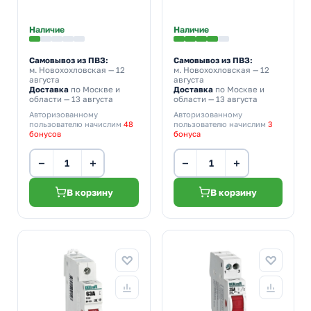
нагрузки)
Наличие
Наличие
Самовывоз из ПВЗ:
Самовывоз из ПВЗ:
м. Новохохловская
— 12
м. Новохохловская
— 12
августа
августа
Доставка
по Москве и
Доставка
по Москве и
области — 13 августа
области — 13 августа
Авторизованному
Авторизованному
пользователю начислим
48
пользователю начислим
3
бонусов
бонуса
−
+
−
+
В корзину
В корзину