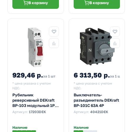
В корзину
В корзину
929,46 р.
6 313,50 р.
за 1 шт
за 1 шт
* цена указана с учетом
* цена указана с учетом
НДС.
НДС.
Рубильник
Выключатель-
реверсивный DEKraft
разъединитель DEKraft
ВР-103 модульный 1P
ВР-101С 63А 4Р
32А трехпозиционный
Артикул:
17203DEK
Артикул:
40421DEK
(выключатель
нагрузки)
Наличие
Наличие