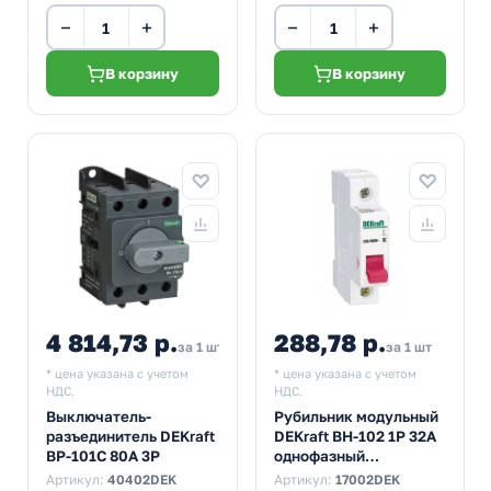
−
+
−
+
В корзину
В корзину
4 814,73 р.
288,78 р.
за 1 шт
за 1 шт
* цена указана с учетом
* цена указана с учетом
НДС.
НДС.
Выключатель-
Рубильник модульный
разъединитель DEKraft
DEKraft ВН-102 1P 32А
ВР-101С 80А 3Р
однофазный
(выключатель
Артикул:
40402DEK
Артикул:
17002DEK