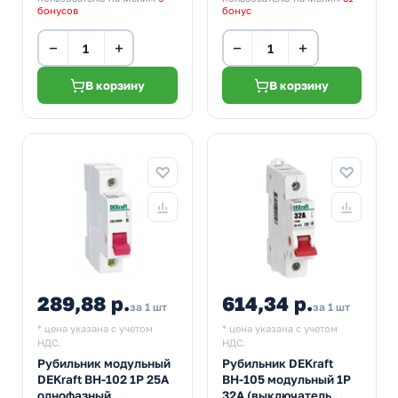
бонусов
бонус
−
+
−
+
В корзину
В корзину
289,88 р.
614,34 р.
за 1 шт
за 1 шт
* цена указана с учетом
* цена указана с учетом
НДС.
НДС.
Рубильник модульный
Рубильник DEKraft
DEKraft ВН-102 1P 25А
ВН-105 модульный 1P
однофазный
32А (выключатель