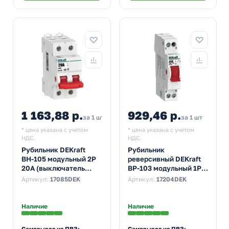
1 163,88 р.
929,46 р.
за 1 шт
за 1 шт
* цена указана с учетом
* цена указана с учетом
НДС.
НДС.
Рубильник DEKraft
Рубильник
ВН-105 модульный 2P
реверсивный DEKraft
20А (выключатель
ВР-103 модульный 1P
нагрузки)
40А трехпозиционный
Артикул:
17085DEK
Артикул:
17204DEK
(выключатель
нагрузки)
Наличие
Наличие
Самовывоз из ПВЗ:
Самовывоз из ПВЗ: