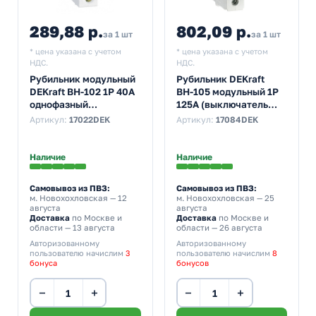
289,88 р.
802,09 р.
за 1 шт
за 1 шт
* цена указана с учетом
* цена указана с учетом
НДС.
НДС.
Рубильник модульный
Рубильник DEKraft
DEKraft ВН-102 1P 40А
ВН-105 модульный 1P
однофазный
125А (выключатель
(выключатель
нагрузки)
Артикул:
17022DEK
Артикул:
17084DEK
нагрузки)
Наличие
Наличие
Самовывоз из ПВЗ:
Самовывоз из ПВЗ:
м. Новохохловская
— 12
м. Новохохловская
— 25
августа
августа
Доставка
по Москве и
Доставка
по Москве и
области — 13 августа
области — 26 августа
Авторизованному
Авторизованному
пользователю начислим
3
пользователю начислим
8
бонуса
бонусов
−
+
−
+