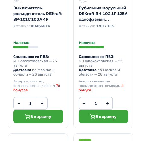
НДС.
НДС.
Выключатель-
Рубильник модульный
разъединитель DEKraft
DEKraft ВН-102 1P 125А
ВР-101С 100А 4Р
однофазный
(выключатель
Артикул:
40466DEK
Артикул:
17017DEK
нагрузки)
Наличие
Наличие
Самовывоз из ПВЗ:
Самовывоз из ПВЗ:
м. Новохохловская
— 25
м. Новохохловская
— 25
августа
августа
Доставка
по Москве и
Доставка
по Москве и
области — 26 августа
области — 26 августа
Авторизованному
Авторизованному
пользователю начислим
70
пользователю начислим
4
бонусов
бонуса
−
+
−
+
В корзину
В корзину