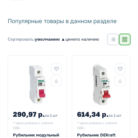
Популярные товары в данном разделе
умолчанию ▲
цене
по наличию
Сортировать:
290,97 р.
614,34 р.
за 1 шт
за 1 шт
* цена указана с учетом
* цена указана с учетом
НДС.
НДС.
Рубильник модульный
Рубильник DEKraft