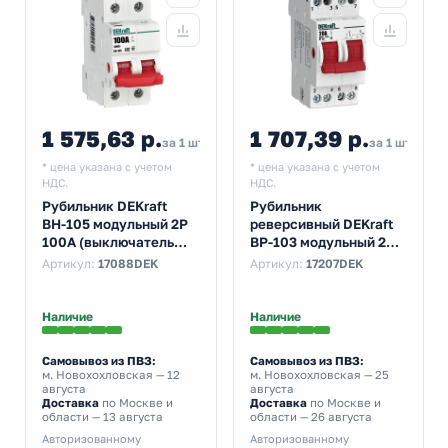
1 575,63 р.
1 707,39 р.
за 1 шт
за 1 шт
* цена указана с учетом
* цена указана с учетом
НДС.
НДС.
Рубильник DEKraft
Рубильник
ВН-105 модульный 2P
реверсивный DEKraft
100А (выключатель
ВР-103 модульный 2P
нагрузки)
20А трехпозиционный
Артикул:
17088DEK
Артикул:
17207DEK
(выключатель
нагрузки)
Наличие
Наличие
Самовывоз из ПВЗ:
Самовывоз из ПВЗ:
м. Новохохловская
— 12
м. Новохохловская
— 25
августа
августа
Доставка
по Москве и
Доставка
по Москве и
области — 13 августа
области — 26 августа
Авторизованному
Авторизованному