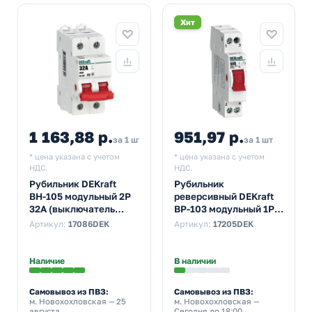
Хит
1 163,88 р.
951,97 р.
за 1 шт
за 1 шт
* цена указана с учетом
* цена указана с учетом
НДС.
НДС.
Рубильник DEKraft
Рубильник
ВН-105 модульный 2P
реверсивный DEKraft
32А (выключатель
ВР-103 модульный 1P
нагрузки)
50А трехпозиционный
Артикул:
17086DEK
Артикул:
17205DEK
(выключатель
нагрузки)
Наличие
В наличии
Самовывоз из ПВЗ:
Самовывоз из ПВЗ:
м. Новохохловская
— 25
м. Новохохловская
—
августа
Сегодня до 18:00