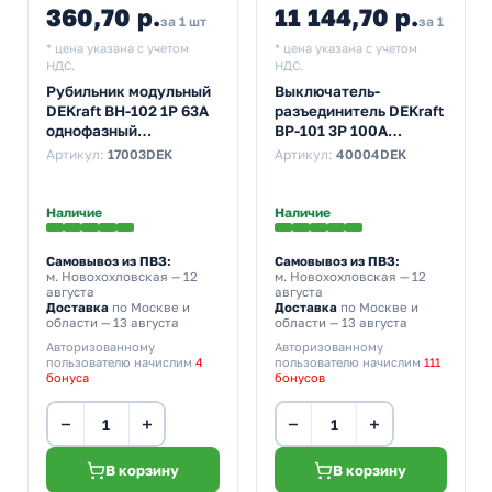
360,70 р.
11 144,70 р.
за 1 шт
за 1 шт
* цена указана с учетом
* цена указана с учетом
НДС.
НДС.
Рубильник модульный
Выключатель-
DEKraft ВН-102 1P 63А
разъединитель DEKraft
однофазный
ВР-101 3P 100A
(выключатель
трехфазный
Артикул:
17003DEK
Артикул:
40004DEK
нагрузки)
Наличие
Наличие
Самовывоз из ПВЗ:
Самовывоз из ПВЗ:
м. Новохохловская
— 12
м. Новохохловская
— 12
августа
августа
Доставка
по Москве и
Доставка
по Москве и
области — 13 августа
области — 13 августа
Авторизованному
Авторизованному
пользователю начислим
4
пользователю начислим
111
бонуса
бонусов
−
+
−
+
В корзину
В корзину