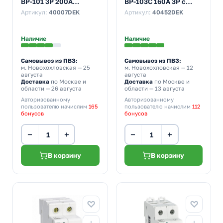
ВР-101 3P 200A
ВР-103С 160А 3Р с
трехфазный
видимым разрывом
Артикул:
40007DEK
Артикул:
40452DEK
Наличие
Наличие
Самовывоз из ПВЗ:
Самовывоз из ПВЗ:
м. Новохохловская
— 25
м. Новохохловская
— 12
августа
августа
Доставка
по Москве и
Доставка
по Москве и
области — 26 августа
области — 13 августа
Авторизованному
Авторизованному
пользователю начислим
165
пользователю начислим
112
бонусов
бонусов
−
+
−
+
В корзину
В корзину