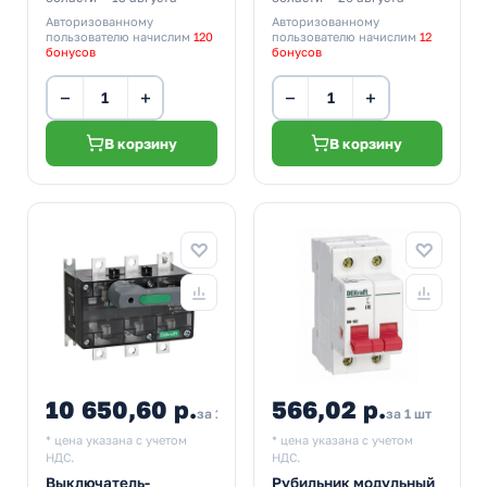
Авторизованному
Авторизованному
пользователю начислим
120
пользователю начислим
12
бонусов
бонусов
−
+
−
+
В корзину
В корзину
10 650,60 р.
566,02 р.
за 1 шт
за 1 шт
* цена указана с учетом
* цена указана с учетом
НДС.
НДС.
Выключатель-
Рубильник модульный