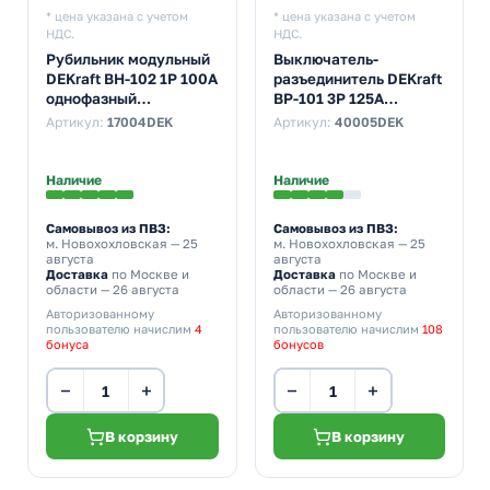
* цена указана с учетом
* цена указана с учетом
НДС.
НДС.
Рубильник модульный
Выключатель-
DEKraft ВН-102 1P 100А
разъединитель DEKraft
однофазный
ВР-101 3P 125A
(выключатель
трехфазный
Артикул:
17004DEK
Артикул:
40005DEK
нагрузки)
Наличие
Наличие
Самовывоз из ПВЗ:
Самовывоз из ПВЗ:
м. Новохохловская
— 25
м. Новохохловская
— 25
августа
августа
Доставка
по Москве и
Доставка
по Москве и
области — 26 августа
области — 26 августа
Авторизованному
Авторизованному
пользователю начислим
4
пользователю начислим
108
бонуса
бонусов
−
+
−
+
В корзину
В корзину