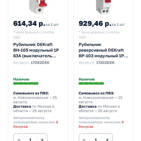
614,34 р.
929,46 р.
за 1 шт
за 1 шт
* цена указана с учетом
* цена указана с учетом
НДС.
НДС.
Рубильник DEKraft
Рубильник
ВН-105 модульный 1P
реверсивный DEKraft
63А (выключатель
ВР-103 модульный 1P
нагрузки)
25А трехпозиционный
Артикул:
17082DEK
Артикул:
17202DEK
(выключатель
нагрузки)
Наличие
Наличие
Самовывоз из ПВЗ:
Самовывоз из ПВЗ:
м. Новохохловская
— 25
м. Новохохловская
— 25
августа
августа
Доставка
по Москве и
Доставка
по Москве и
области — 26 августа
области — 26 августа
Авторизованному
Авторизованному
пользователю начислим
6
пользователю начислим
9
бонусов
бонусов
−
+
−
+