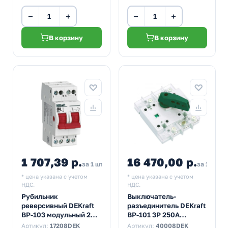
−
+
−
+
В корзину
В корзину
1 707,39 р.
16 470,00 р.
за 1 шт
за 1 шт
* цена указана с учетом
* цена указана с учетом
НДС.
НДС.
Рубильник
Выключатель-
реверсивный DEKraft
разъединитель DEKraft
ВР-103 модульный 2P
ВР-101 3P 250A
25А трехпозиционный
трехфазный
Артикул:
17208DEK
Артикул:
40008DEK