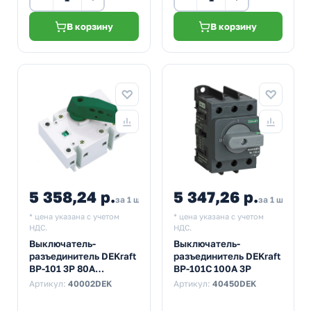
В корзину
В корзину
5 358,24 р.
5 347,26 р.
за 1 шт
за 1 шт
* цена указана с учетом
* цена указана с учетом
НДС.
НДС.
Выключатель-
Выключатель-
разъединитель DEKraft
разъединитель DEKraft
ВР-101 3P 80A
ВР-101С 100А 3Р
трехфазный
Артикул:
40002DEK
Артикул:
40450DEK