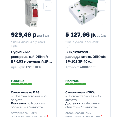
929,46 р.
5 127,66 р.
за 1 шт
за 1 шт
* цена указана с учетом
* цена указана с учетом
НДС.
НДС.
Рубильник
Выключатель-
реверсивный DEKraft
разъединитель DEKraft
ВР-103 модульный 1P
ВР-101 3P 40A
16А трехпозиционный
трехфазный
Артикул:
17200DEK
Артикул:
40000DEK
(выключатель
нагрузки)
Наличие
Наличие
Самовывоз из ПВЗ:
Самовывоз из ПВЗ:
м. Новохохловская
— 25
м. Новохохловская
— 12
августа
августа
Доставка
по Москве и
Доставка
по Москве и
области — 26 августа
области — 13 августа
Авторизованному
Авторизованному
пользователю начислим
9
пользователю начислим
51