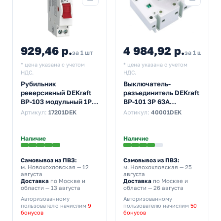
929,46 р.
4 984,92 р.
за 1 шт
за 1 шт
* цена указана с учетом
* цена указана с учетом
НДС.
НДС.
Рубильник
Выключатель-
реверсивный DEKraft
разъединитель DEKraft
ВР-103 модульный 1P
ВР-101 3P 63A
20А трехпозиционный
трехфазный
Артикул:
17201DEK
Артикул:
40001DEK
(выключатель
нагрузки)
Наличие
Наличие
Самовывоз из ПВЗ:
Самовывоз из ПВЗ:
м. Новохохловская
— 12
м. Новохохловская
— 25
августа
августа
Доставка
по Москве и
Доставка
по Москве и
области — 13 августа
области — 26 августа
Авторизованному
Авторизованному
пользователю начислим
9
пользователю начислим
50
бонусов
бонусов