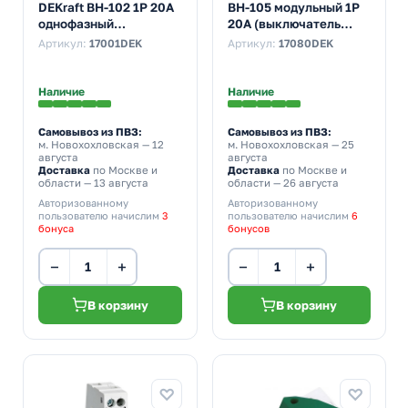
DEKraft ВН-102 1P 20А
ВН-105 модульный 1P
однофазный
20А (выключатель
(выключатель
нагрузки)
Артикул:
17001DEK
Артикул:
17080DEK
нагрузки)
Наличие
Наличие
Самовывоз из ПВЗ:
Самовывоз из ПВЗ:
м. Новохохловская
— 12
м. Новохохловская
— 25
августа
августа
Доставка
по Москве и
Доставка
по Москве и
области — 13 августа
области — 26 августа
Авторизованному
Авторизованному
пользователю начислим
3
пользователю начислим
6
бонуса
бонусов
−
+
−
+
В корзину
В корзину