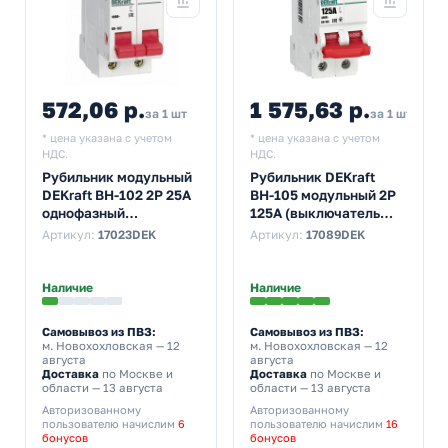
572,06 р.
1 575,63 р.
за 1 шт
за 1 шт
* цена указана с учетом
* цена указана с учетом
НДС.
НДС.
Рубильник модульный
Рубильник DEKraft
DEKraft ВН-102 2P 25А
ВН-105 модульный 2P
однофазный
125А (выключатель
(выключатель
нагрузки)
Артикул:
17023DEK
Артикул:
17089DEK
нагрузки)
Наличие
Наличие
Самовывоз из ПВЗ:
Самовывоз из ПВЗ:
м. Новохохловская
— 12
м. Новохохловская
— 12
августа
августа
Доставка
по Москве и
Доставка
по Москве и
области — 13 августа
области — 13 августа
Авторизованному
Авторизованному
пользователю начислим
6
пользователю начислим
16
бонусов
бонусов