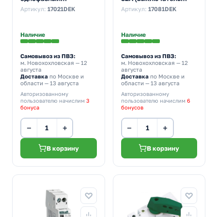
(выключатель
нагрузки)
Артикул:
17021DEK
Артикул:
17081DEK
нагрузки)
Наличие
Наличие
Самовывоз из ПВЗ:
Самовывоз из ПВЗ:
м. Новохохловская
— 12
м. Новохохловская
— 12
августа
августа
Доставка
по Москве и
Доставка
по Москве и
области — 13 августа
области — 13 августа
Авторизованному
Авторизованному
пользователю начислим
3
пользователю начислим
6
бонуса
бонусов
−
+
−
+
В корзину
В корзину