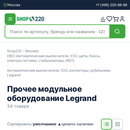
Москва
+7
(499)
220-88-88
Shop220 - Москва
/
НВО (Автоматические выключатели, УЗО, щиты, боксы,
электросчетчики, стабилизаторы, ИБП)
/
Автоматические выключатели, УЗО, контакторы, рубильники
Legrand
Прочее модульное
оборудование Legrand
34 товара
умолчанию ▲
цене
по наличию
Сортировать: