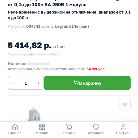
от 0,1с до 100ч 8А 250В 1 модуль
Реле времени с выдержкой на отключение, диапазон от 0,1
с до 100 ч
Артикул:
004741
Бренд:
Legrand (Легран)
5 414,82 р.
за 1 шт
* цена указана с учетом НДС.
Наличие
Авторизованному пользователю начислим
54 бонуса
−
+
В корзину
Главная
Каталог
Корзина
Избранное
Профиль