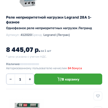
Реле неприоритетной нагрузки Legrand 28А 1-
фазное
Однофазное реле неприоритетных нагрузок Легранд
Артикул:
412020
Бренд:
Legrand (Легран)
8 445,07 р.
за 1 шт
* цена указана с учетом НДС.
Наличие
Авторизованному пользователю начислим
84 бонуса
−
+
В корзину