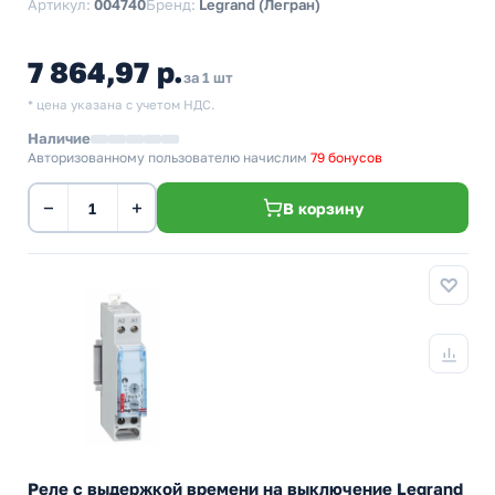
Артикул:
004740
Бренд:
Legrand (Легран)
7 864,97 р.
за 1 шт
* цена указана с учетом НДС.
Наличие
Авторизованному пользователю начислим
79 бонусов
−
+
В корзину
Реле с выдержкой времени на выключение Legrand