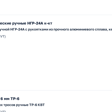
еские ручные НГР-24A к-кт
учной НГР-24A с рукоятками из прочного алюминиевого сплава, к
KVT)
 6 мм ТР-6
х тросов ручные ТР-6 КВТ
KVT)