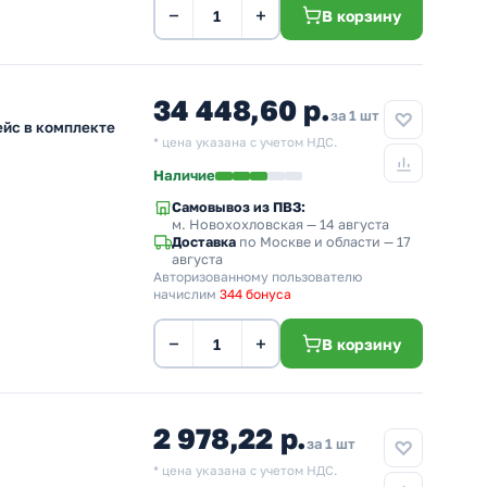
−
+
В корзину
34 448,60 р.
за 1 шт
ейс в комплекте
* цена указана с учетом НДС.
Наличие
Самовывоз из ПВЗ:
м. Новохохловская
— 14 августа
Доставка
по Москве и области — 17
августа
Авторизованному пользователю
начислим
344 бонуса
−
+
В корзину
2 978,22 р.
за 1 шт
* цена указана с учетом НДС.