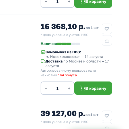
−
+
В корзину
16 368,10 р.
за 1 шт
* цена указана с учетом НДС.
Наличие
Самовывоз из ПВЗ:
м. Новохохловская
— 14 августа
Доставка
по Москве и области — 17
августа
Авторизованному пользователю
начислим
164 бонуса
−
+
В корзину
39 127,00 р.
за 1 шт
* цена указана с учетом НДС.