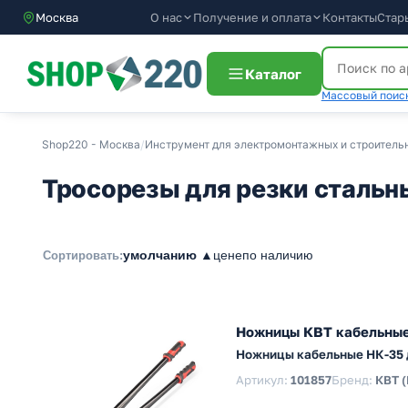
О нас
Получение и оплата
Контакты
Стар
Москва
Каталог
Массовый поиск
Shop220 - Москва
/
Инструмент для электромонтажных и строитель
Тросорезы для резки стальн
умолчанию ▲
цене
по наличию
Сортировать:
Ножницы КВТ кабельные 
Ножницы кабельные НК-35 д
Артикул:
101857
Бренд:
КВТ 