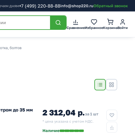
+7
(499)
220-88-88
бочим дням
info@shop220.ru
Обратный звонок
Сравнение
Избранное
Корзина
Войти
отка, болтов
тром до 35 мм
2 312,04 р.
за 1 шт
* цена указана с учетом НДС.
Наличие