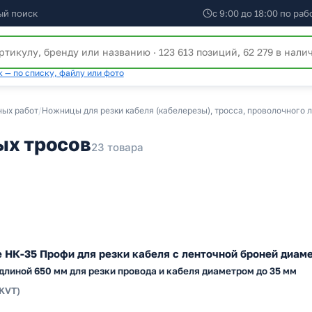
ый поиск
с 9:00 до 18:00 по ра
 — по списку, файлу или фото
ных работ
/
Ножницы для резки кабеля (кабелерезы), тросса, проволочного л
ых тросов
23 товара
НК-35 Профи для резки кабеля с ленточной броней диаме
линой 650 мм для резки провода и кабеля диаметром до 35 мм
(KVT)