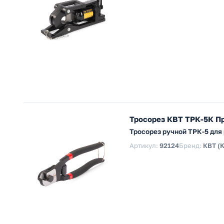
Тросорез КВТ ТРК-5К Пр
Тросорез ручной ТРК-5 для 
Артикул:
92124
Бренд:
КВТ (