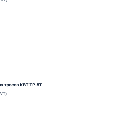
х тросов КВТ ТР-8Т
KVT)