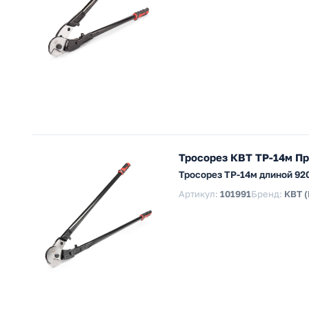
Тросорез КВТ ТР-14м Пр
Тросорез ТР-14м длиной 920
Артикул:
101991
Бренд:
КВТ 