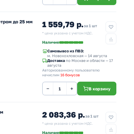
тром до 25 мм
1 559,79 р.
за 1 шт
* цена указана с учетом НДС.
Наличие
Самовывоз из ПВЗ:
м. Новохохловская
— 14 августа
Доставка
по Москве и области — 17
августа
Авторизованному пользователю
начислим
16 бонусов
−
+
В корзину
мм
2 083,36 р.
за 1 шт
* цена указана с учетом НДС.
Наличие