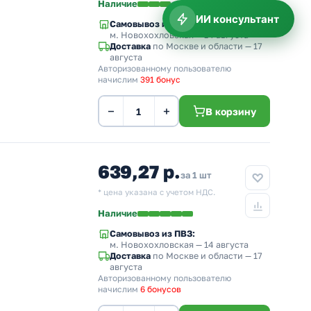
Наличие
ИИ консультант
Самовывоз из ПВЗ:
м. Новохохловская
— 14 августа
Доставка
по Москве и области — 17
августа
Авторизованному пользователю
начислим
391 бонус
−
+
В корзину
639,27 р.
за 1 шт
* цена указана с учетом НДС.
Наличие
Самовывоз из ПВЗ:
м. Новохохловская
— 14 августа
Доставка
по Москве и области — 17
августа
Авторизованному пользователю
начислим
6 бонусов