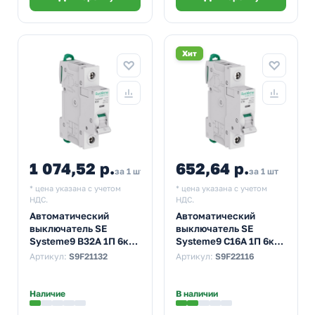
Хит
1 074,52 р.
652,64 р.
за 1 шт
за 1 шт
* цена указана с учетом
* цена указана с учетом
НДС.
НДС.
Автоматический
Автоматический
выключатель SE
выключатель SE
Systeme9 В32А 1П 6кА
Systeme9 С16А 1П 6кА
(автомат
(автомат
Артикул:
S9F21132
Артикул:
S9F22116
электрический)
электрический)
Наличие
В наличии