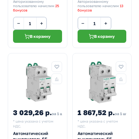
Авторизованному
Авторизованному
пользователю начислим
25
пользователю начислим
13
бонусов
бонусов
−
+
−
+
В корзину
В корзину
3 029,26 р.
1 867,52 р.
за 1 шт
за 1 шт
* цена указана с учетом
* цена указана с учетом
НДС.
НДС.
Автоматический
Автоматический
выключатель SE
выключатель SE