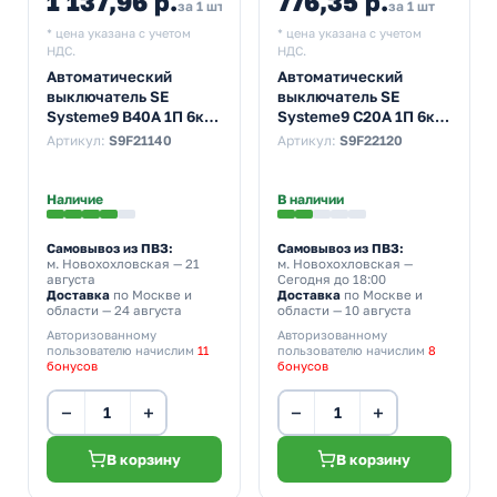
1 137,96 р.
776,35 р.
за 1 шт
за 1 шт
* цена указана с учетом
* цена указана с учетом
НДС.
НДС.
Автоматический
Автоматический
выключатель SE
выключатель SE
Systeme9 В40А 1П 6кА
Systeme9 С20А 1П 6кА
(автомат
(автомат
Артикул:
S9F21140
Артикул:
S9F22120
электрический)
электрический)
Наличие
В наличии
Самовывоз из ПВЗ:
Самовывоз из ПВЗ:
м. Новохохловская
— 21
м. Новохохловская
—
августа
Сегодня до 18:00
Доставка
по Москве и
Доставка
по Москве и
области — 24 августа
области — 10 августа
Авторизованному
Авторизованному
пользователю начислим
11
пользователю начислим
8
бонусов
бонусов
−
+
−
+
В корзину
В корзину