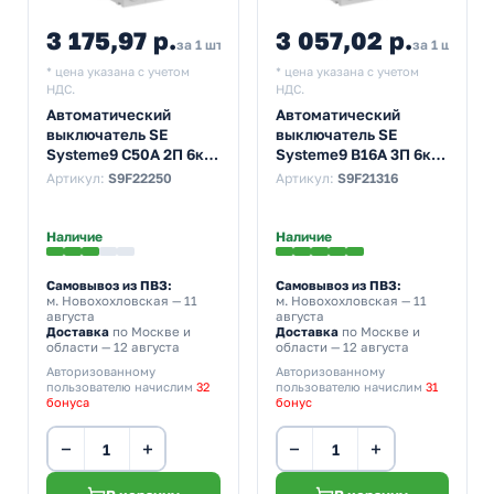
3 175,97 р.
3 057,02 р.
за 1 шт
за 1 шт
* цена указана с учетом
* цена указана с учетом
НДС.
НДС.
Автоматический
Автоматический
выключатель SE
выключатель SE
Systeme9 С50А 2П 6кА
Systeme9 В16А 3П 6кА
(автомат
(автомат
Артикул:
S9F22250
Артикул:
S9F21316
электрический)
электрический)
Наличие
Наличие
Самовывоз из ПВЗ:
Самовывоз из ПВЗ:
м. Новохохловская
— 11
м. Новохохловская
— 11
августа
августа
Доставка
по Москве и
Доставка
по Москве и
области — 12 августа
области — 12 августа
Авторизованному
Авторизованному
пользователю начислим
32
пользователю начислим
31
бонуса
бонус
−
+
−
+