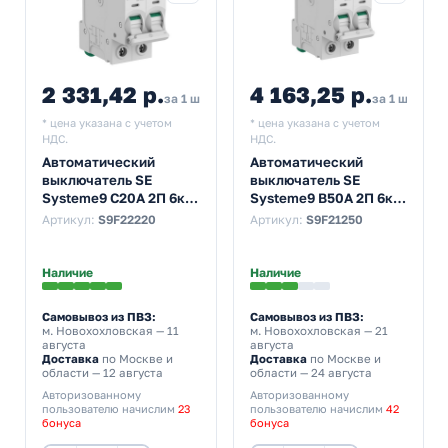
2 331,42 р.
4 163,25 р.
за 1 шт
за 1 шт
* цена указана с учетом
* цена указана с учетом
НДС.
НДС.
Автоматический
Автоматический
выключатель SE
выключатель SE
Systeme9 С20А 2П 6кА
Systeme9 В50А 2П 6кА
(автомат
(автомат
Артикул:
S9F22220
Артикул:
S9F21250
электрический)
электрический)
Наличие
Наличие
Самовывоз из ПВЗ:
Самовывоз из ПВЗ:
м. Новохохловская
— 11
м. Новохохловская
— 21
августа
августа
Доставка
по Москве и
Доставка
по Москве и
области — 12 августа
области — 24 августа
Авторизованному
Авторизованному
пользователю начислим
23
пользователю начислим
42
бонуса
бонуса