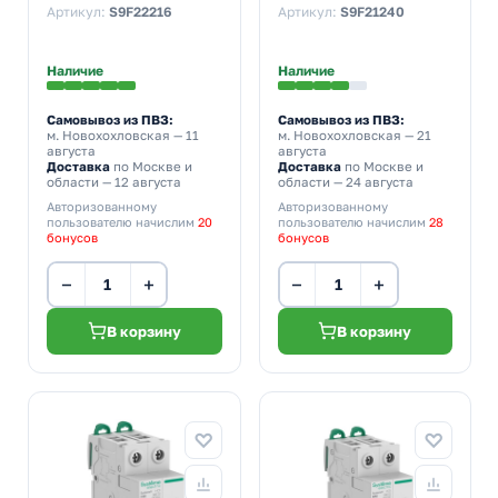
(автомат
(автомат
Артикул:
S9F22216
Артикул:
S9F21240
электрический)
электрический)
Наличие
Наличие
Самовывоз из ПВЗ:
Самовывоз из ПВЗ:
м. Новохохловская
— 11
м. Новохохловская
— 21
августа
августа
Доставка
по Москве и
Доставка
по Москве и
области — 12 августа
области — 24 августа
Авторизованному
Авторизованному
пользователю начислим
20
пользователю начислим
28
бонусов
бонусов
−
+
−
+
В корзину
В корзину