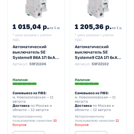
1 015,04 р.
1 205,36 р.
за 1 шт
за 1 шт
* цена указана с учетом
* цена указана с учетом
НДС.
НДС.
Автоматический
Автоматический
выключатель SE
выключатель SE
Systeme9 В6А 1П 6кА
Systeme9 С2А 1П 6кА
(автомат
(автомат
Артикул:
S9F21106
Артикул:
S9F22102
электрический)
электрический)
Наличие
Наличие
Самовывоз из ПВЗ:
Самовывоз из ПВЗ:
м. Новохохловская
— 11
м. Новохохловская
— 11
августа
августа
Доставка
по Москве и
Доставка
по Москве и
области — 12 августа
области — 12 августа
Авторизованному
Авторизованному
пользователю начислим
10
пользователю начислим
12
бонусов
бонусов