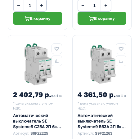
−
+
−
+
В корзину
В корзину
2 402,79 р.
4 361,50 р.
за 1 шт
за 1 шт
* цена указана с учетом
* цена указана с учетом
НДС.
НДС.
Автоматический
Автоматический
выключатель SE
выключатель SE
Systeme9 С25А 2П 6кА
Systeme9 В63А 2П 6кА
(автомат
(автомат
Артикул:
S9F22225
Артикул:
S9F21263
электрический)
электрический)