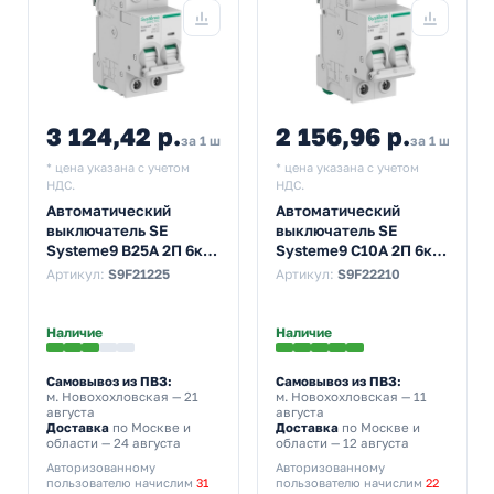
3 124,42 р.
2 156,96 р.
за 1 шт
за 1 шт
* цена указана с учетом
* цена указана с учетом
НДС.
НДС.
Автоматический
Автоматический
выключатель SE
выключатель SE
Systeme9 В25А 2П 6кА
Systeme9 С10А 2П 6кА
(автомат
(автомат
Артикул:
S9F21225
Артикул:
S9F22210
электрический)
электрический)
Наличие
Наличие
Самовывоз из ПВЗ:
Самовывоз из ПВЗ:
м. Новохохловская
— 21
м. Новохохловская
— 11
августа
августа
Доставка
по Москве и
Доставка
по Москве и
области — 24 августа
области — 12 августа
Авторизованному
Авторизованному
пользователю начислим
31
пользователю начислим
22