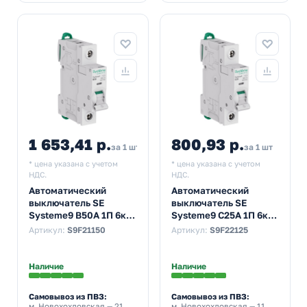
1 653,41 р.
800,93 р.
за 1 шт
за 1 шт
* цена указана с учетом
* цена указана с учетом
НДС.
НДС.
Автоматический
Автоматический
выключатель SE
выключатель SE
Systeme9 В50А 1П 6кА
Systeme9 С25А 1П 6кА
(автомат
(автомат
Артикул:
S9F21150
Артикул:
S9F22125
электрический)
электрический)
Наличие
Наличие
Самовывоз из ПВЗ:
Самовывоз из ПВЗ:
м. Новохохловская
— 21
м. Новохохловская
— 11