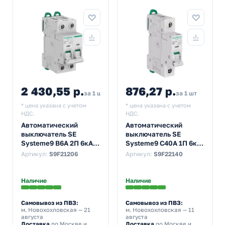
2 430,55 р.
876,27 р.
за 1 шт
за 1 шт
* цена указана с учетом
* цена указана с учетом
НДС.
НДС.
Автоматический
Автоматический
выключатель SE
выключатель SE
Systeme9 В6А 2П 6кА
Systeme9 С40А 1П 6кА
(автомат
(автомат
Артикул:
S9F21206
Артикул:
S9F22140
электрический)
электрический)
Наличие
Наличие
Самовывоз из ПВЗ:
Самовывоз из ПВЗ:
м. Новохохловская
— 21
м. Новохохловская
— 11
августа
августа
Доставка
по Москве и
Доставка
по Москве и