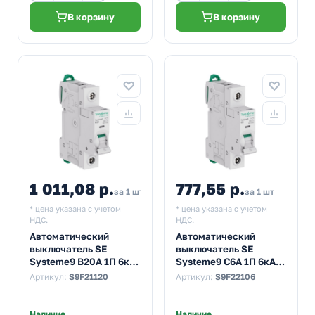
В корзину
В корзину
1 011,08 р.
777,55 р.
за 1 шт
за 1 шт
* цена указана с учетом
* цена указана с учетом
НДС.
НДС.
Автоматический
Автоматический
выключатель SE
выключатель SE
Systeme9 В20А 1П 6кА
Systeme9 С6А 1П 6кА
(автомат
(автомат
Артикул:
S9F21120
Артикул:
S9F22106
электрический)
электрический)
Наличие
Наличие