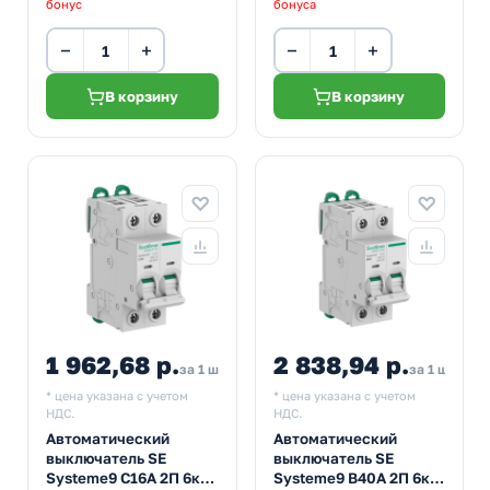
бонус
бонуса
−
+
−
+
В корзину
В корзину
1 962,68 р.
2 838,94 р.
за 1 шт
за 1 шт
* цена указана с учетом
* цена указана с учетом
НДС.
НДС.
Автоматический
Автоматический
выключатель SE
выключатель SE
Systeme9 С16А 2П 6кА
Systeme9 В40А 2П 6кА