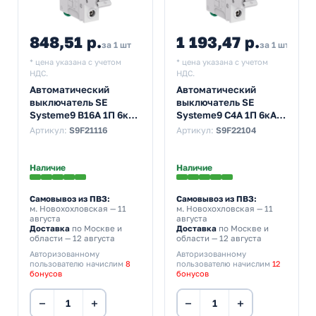
848,51 р.
1 193,47 р.
за 1 шт
за 1 шт
* цена указана с учетом
* цена указана с учетом
НДС.
НДС.
Автоматический
Автоматический
выключатель SE
выключатель SE
Systeme9 В16А 1П 6кА
Systeme9 С4А 1П 6кА
(автомат
(автомат
Артикул:
S9F21116
Артикул:
S9F22104
электрический)
электрический)
Наличие
Наличие
Самовывоз из ПВЗ:
Самовывоз из ПВЗ:
м. Новохохловская
— 11
м. Новохохловская
— 11
августа
августа
Доставка
по Москве и
Доставка
по Москве и
области — 12 августа
области — 12 августа
Авторизованному
Авторизованному
пользователю начислим
8
пользователю начислим
12
бонусов
бонусов
−
+
−
+