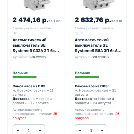
2 474,16 р.
2 632,76 р.
за 1 шт
за 1 шт
* цена указана с учетом
* цена указана с учетом
НДС.
НДС.
Автоматический
Автоматический
выключатель SE
выключатель SE
Systeme9 С32А 2П 6кА
Systeme9 В6А 3П 6кА
(автомат
(автомат
Артикул:
S9F22232
Артикул:
S9F21306
электрический)
электрический)
Наличие
Наличие
Самовывоз из ПВЗ:
Самовывоз из ПВЗ:
м. Новохохловская
— 11
м. Новохохловская
— 21
августа
августа
Доставка
по Москве и
Доставка
по Москве и
области — 12 августа
области — 24 августа
Авторизованному
Авторизованному
пользователю начислим
25
пользователю начислим
26
бонусов
бонусов
−
+
−
+