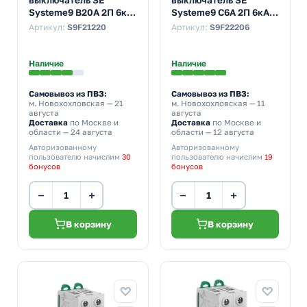
Systeme9 В20А 2П 6кА
Systeme9 С6А 2П 6кА
(автомат
(автомат
Артикул:
S9F21220
Артикул:
S9F22206
электрический)
электрический)
Наличие
Наличие
Самовывоз из ПВЗ:
Самовывоз из ПВЗ:
м. Новохохловская
— 21
м. Новохохловская
— 11
августа
августа
Доставка
по Москве и
Доставка
по Москве и
области — 24 августа
области — 12 августа
Авторизованному
Авторизованному
пользователю начислим
30
пользователю начислим
19
бонусов
бонусов
−
+
−
+
В корзину
В корзину