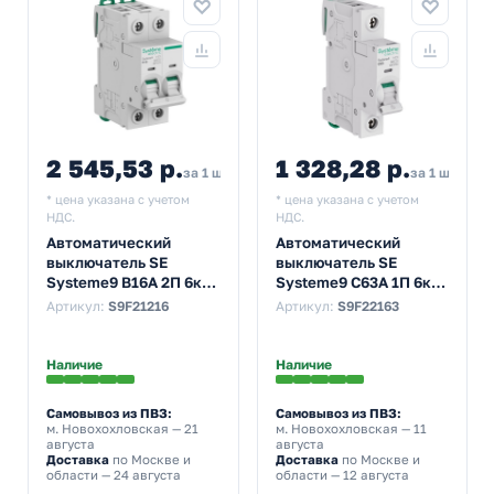
2 545,53 р.
1 328,28 р.
за 1 шт
за 1 шт
* цена указана с учетом
* цена указана с учетом
НДС.
НДС.
Автоматический
Автоматический
выключатель SE
выключатель SE
Systeme9 В16А 2П 6кА
Systeme9 С63А 1П 6кА
(автомат
(автомат
Артикул:
S9F21216
Артикул:
S9F22163
электрический)
электрический)
Наличие
Наличие
Самовывоз из ПВЗ:
Самовывоз из ПВЗ:
м. Новохохловская
— 21
м. Новохохловская
— 11
августа
августа
Доставка
по Москве и
Доставка
по Москве и
области — 24 августа
области — 12 августа