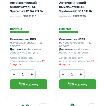
Автоматический
Автоматический
выключатель SE
выключатель SE
Systeme9 В10А 2П 6кА
Systeme9 С50А 1П 6кА
(автомат
(автомат
Артикул:
S9F21210
Артикул:
S9F22150
электрический)
электрический)
Наличие
Наличие
Самовывоз из ПВЗ:
Самовывоз из ПВЗ:
м. Новохохловская
— 11
м. Новохохловская
— 11
августа
августа
Доставка
по Москве и
Доставка
по Москве и
области — 12 августа
области — 12 августа
Авторизованному
Авторизованному
пользователю начислим
28
пользователю начислим
13
бонусов
бонусов
−
+
−
+
В корзину
В корзину