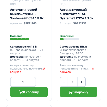
* цена указана с учетом
* цена указана с учетом
НДС.
НДС.
Автоматический
Автоматический
выключатель SE
выключатель SE
Systeme9 В63А 1П 6кА
Systeme9 С32А 1П 6кА
(автомат
(автомат
Артикул:
S9F21163
Артикул:
S9F22132
электрический)
электрический)
Наличие
В наличии
Самовывоз из ПВЗ:
Самовывоз из ПВЗ:
м. Новохохловская
— 21
м. Новохохловская
—
августа
Сегодня до 18:00
Доставка
по Москве и
Доставка
по Москве и
области — 24 августа
области — 10 августа
Авторизованному
Авторизованному
пользователю начислим
17
пользователю начислим
8
бонусов
бонусов
−
+
−
+
В корзину
В корзину