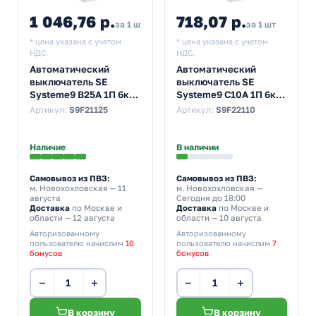
1 046,76 р.
718,07 р.
за 1 шт
за 1 шт
* цена указана с учетом
* цена указана с учетом
НДС.
НДС.
Автоматический
Автоматический
выключатель SE
выключатель SE
Systeme9 В25А 1П 6кА
Systeme9 С10А 1П 6кА
(автомат
(автомат
Артикул:
S9F21125
Артикул:
S9F22110
электрический)
электрический)
Наличие
В наличии
Самовывоз из ПВЗ:
Самовывоз из ПВЗ:
м. Новохохловская
— 11
м. Новохохловская
—
августа
Сегодня до 18:00
Доставка
по Москве и
Доставка
по Москве и
области — 12 августа
области — 10 августа
Авторизованному
Авторизованному
пользователю начислим
10
пользователю начислим
7
бонусов
бонусов
−
+
−
+
В корзину
В корзину