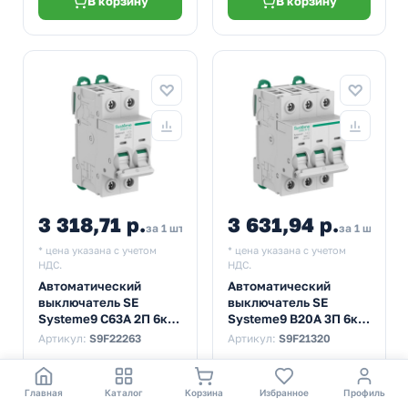
В корзину
В корзину
3 318,71 р.
3 631,94 р.
за 1 шт
за 1 шт
* цена указана с учетом
* цена указана с учетом
НДС.
НДС.
Автоматический
Автоматический
выключатель SE
выключатель SE
Systeme9 С63А 2П 6кА
Systeme9 В20А 3П 6кА
(автомат
(автомат
Артикул:
S9F22263
Артикул:
S9F21320
электрический)
электрический)
В наличии
Наличие
Главная
Каталог
Корзина
Избранное
Профиль