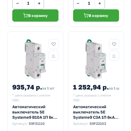
−
+
−
+
В корзину
В корзину
935,74 р.
1 252,94 р.
за 1 шт
за 1 шт
* цена указана с учетом
* цена указана с учетом
НДС.
НДС.
Автоматический
Автоматический
выключатель SE
выключатель SE
Systeme9 В10А 1П 6кА
Systeme9 С3А 1П 6кА
(автомат
(автомат
Артикул:
S9F21110
Артикул:
S9F22103
электрический)
электрический)