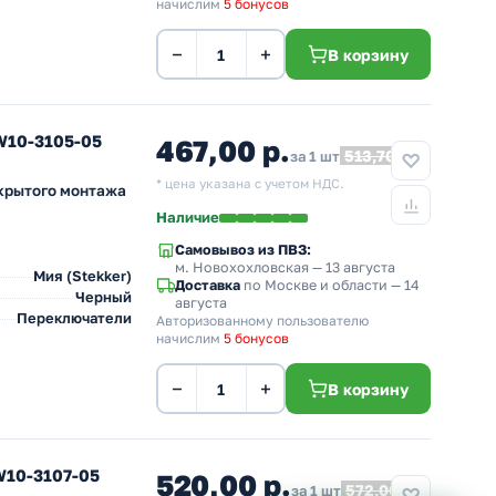
начислим
5 бонусов
−
+
В корзину
W10-3105-05
467,00 р.
513,70
за 1 шт
* цена указана с учетом НДС.
скрытого монтажа
Наличие
Самовывоз из ПВЗ:
м. Новохохловская
— 13 августа
Мия (Stekker)
Доставка
по Москве и области — 14
Черный
августа
Переключатели
Авторизованному пользователю
начислим
5 бонусов
−
+
В корзину
W10-3107-05
520,00 р.
572,00
за 1 шт