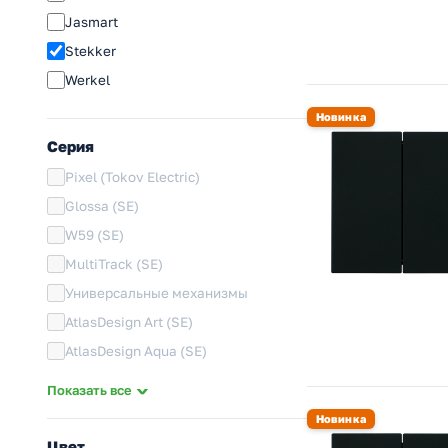
Jasmart
Stekker
Werkel
Новинка
Серия
Pixel (Tokov Electric)
Glossa (SE)
W59 (SE)
MultiTrack (SE)
Универсальные механизмы
AtlasDesign Art (SE)
AtlasDesign Aqua (SE)
Infinity (SE)
Показать все
AtlasDesign (SE)
Новинка
ArtGallery (SE)
Цвет