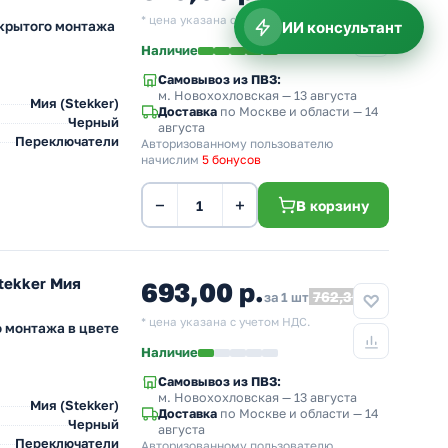
* цена указана с учетом НДС.
ИИ консультант
скрытого монтажа
Наличие
Самовывоз из ПВЗ:
м. Новохохловская
— 13 августа
Мия (Stekker)
Доставка
по Москве и области — 14
Черный
августа
Переключатели
Авторизованному пользователю
начислим
5 бонусов
−
+
В корзину
tekker Мия
693,00 р.
762,30
за 1 шт
* цена указана с учетом НДС.
 монтажа в цвете
Наличие
Самовывоз из ПВЗ:
м. Новохохловская
— 13 августа
Мия (Stekker)
Доставка
по Москве и области — 14
Черный
августа
Переключатели
Авторизованному пользователю