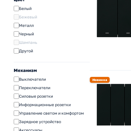
Blanca (SE)
Белый
Хит (SE)
Бежевый
S70
Металл
Nobe (Arlight)
Черный
Этюд (SE)
Шампань
Valena Classic (Legrand)
Другой
Inspiria (Legrand)
Etika ( (Legrand))
Механизм
Accent (Intro)
Выключатели
Новинка
Серия 12 (ЭРА)
Переключатели
Solo (ЭРА)
Силовые розетки
Plano (ЭРА)
Информационные розетки
Arktik (ЭРА)
Управление светом и комфортом
Elegance (ЭРА)
Зарядное устройство
Flite (IEK)
Аксессуары