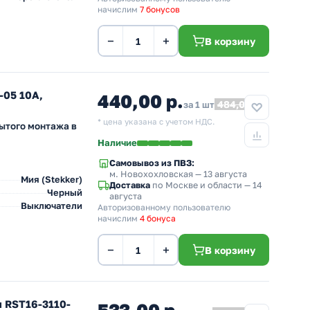
начислим
7 бонусов
−
+
В корзину
-05 10A,
440,00 р.
484,00
за 1 шт
* цена указана с учетом НДС.
ытого монтажа в
Наличие
Самовывоз из ПВЗ:
м. Новохохловская
— 13 августа
Мия (Stekker)
Доставка
по Москве и области — 14
Черный
августа
Выключатели
Авторизованному пользователю
начислим
4 бонуса
−
+
В корзину
я RST16-3110-