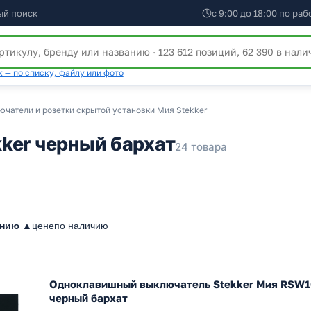
ый поиск
с 9:00 до 18:00 по ра
 — по списку, файлу или фото
ючатели и розетки скрытой установки Мия Stekker
ker черный бархат
24 товара
анию ▲
цене
по наличию
Одноклавишный выключатель Stekker Мия RSW1
черный бархат