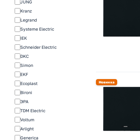
JUNG
Kranz
Legrand
Systeme Electric
IEK
Schneider Electric
DKC
Simon
EKF
Новинка
Ecoplast
Bironi
ЭРА
TDM Electric
Voltum
Arlight
Generica