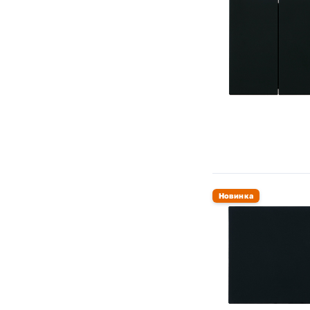
Simon 82 Centralizations
Simon 88
Simon 82 Concept
Simon 15
Simon 24 Harmonie
Avanti (DKC)
Kant (DKC)
Шедель (Bironi)
Байкал (TDM)
Болонь (TDM)
Новинка
FD (Jasmart)
G (Jasmart)
Werkel акрил
Werkel Hammer
Werkel