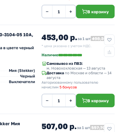
−
+
В корзину
-3104-05 10A,
453,00 р.
498,30
за 1 шт
* цена указана с учетом НДС.
а в цвете черный
Наличие
Самовывоз из ПВЗ:
м. Новохохловская
— 13 августа
Мия (Stekker)
Доставка
по Москве и области — 14
Черный
августа
Выключатели
Авторизованному пользователю
начислим
5 бонусов
−
+
В корзину
kker Мия
507,00 р.
557,70
за 1 шт