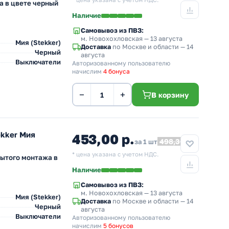
* цена указана с учетом НДС.
а в цвете черный
Наличие
Самовывоз из ПВЗ:
м. Новохохловская
— 13 августа
Мия (Stekker)
Доставка
по Москве и области — 14
Черный
августа
Выключатели
Авторизованному пользователю
начислим
4 бонуса
−
+
В корзину
kker Мия
453,00 р.
498,30
за 1 шт
* цена указана с учетом НДС.
ытого монтажа в
Наличие
Самовывоз из ПВЗ:
м. Новохохловская
— 13 августа
Мия (Stekker)
Доставка
по Москве и области — 14
Черный
августа
Выключатели
Авторизованному пользователю
начислим
5 бонусов