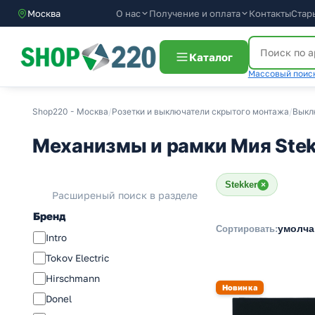
О нас
Получение и оплата
Контакты
Стар
Москва
Каталог
Массовый поиск
Shop220 - Москва
/
Розетки и выключатели скрытого монтажа
/
Выкл
Механизмы и рамки Мия Stek
Stekker
×
Расширеный поиск в разделе
Бренд
умолч
Сортировать:
Intro
Tokov Electric
Hirschmann
Новинка
Donel