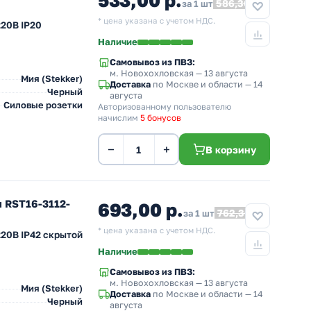
533,00 р.
586,30
за 1 шт
* цена указана с учетом НДС.
220В IP20
Наличие
Самовывоз из ПВЗ:
м. Новохохловская
— 13 августа
Мия (Stekker)
Доставка
по Москве и области — 14
Черный
августа
Силовые розетки
Авторизованному пользователю
начислим
5 бонусов
−
+
В корзину
я RST16-3112-
693,00 р.
762,30
за 1 шт
* цена указана с учетом НДС.
220В IP42 скрытой
Наличие
Самовывоз из ПВЗ:
м. Новохохловская
— 13 августа
Мия (Stekker)
Доставка
по Москве и области — 14
Черный
августа