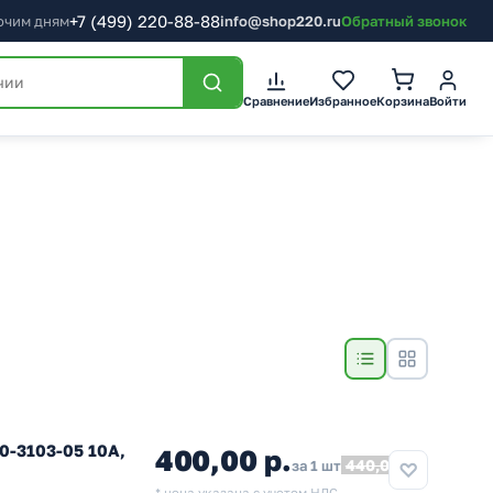
+7
(499)
220-88-88
бочим дням
info@shop220.ru
Обратный звонок
Сравнение
Избранное
Корзина
Войти
0-3103-05 10A,
400,00 р.
440,00
за 1 шт