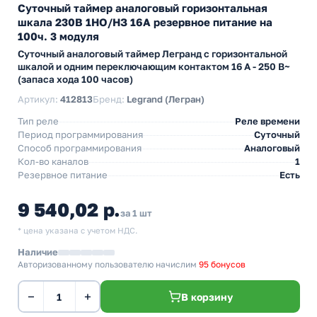
Суточный таймер аналоговый горизонтальная
шкала 230В 1НО/НЗ 16А резервное питание на
100ч. 3 модуля
Суточный аналоговый таймер Легранд с горизонтальной
шкалой и одним переключающим контактом 16 А - 250 В~
(запаса хода 100 часов)
Артикул:
412813
Бренд:
Legrand (Легран)
Тип реле
Реле времени
Период программирования
Суточный
Способ программирования
Аналоговый
Кол-во каналов
1
Резервное питание
Есть
9 540,02 р.
за 1 шт
* цена указана с учетом НДС.
Наличие
Авторизованному пользователю начислим
95 бонусов
−
+
В корзину