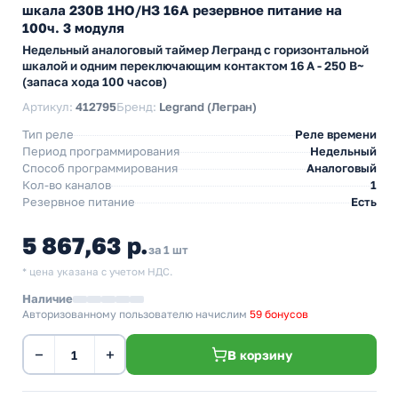
шкала 230В 1НО/НЗ 16А резервное питание на
100ч. 3 модуля
Недельный аналоговый таймер Легранд с горизонтальной
шкалой и одним переключающим контактом 16 А - 250 В~
(запаса хода 100 часов)
Артикул:
412795
Бренд:
Legrand (Легран)
Тип реле
Реле времени
Период программирования
Недельный
Способ программирования
Аналоговый
Кол-во каналов
1
Резервное питание
Есть
5 867,63 р.
за 1 шт
* цена указана с учетом НДС.
Наличие
Авторизованному пользователю начислим
59 бонусов
−
+
В корзину