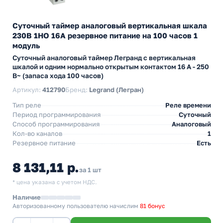
Суточный таймер аналоговый вертикальная шкала
230В 1НО 16А резервное питание на 100 часов 1
модуль
Суточный аналоговый таймер Легранд с вертикальная
шкалой и одним нормально открытым контактом 16 А - 250
В~ (запаса хода 100 часов)
Артикул:
412790
Бренд:
Legrand (Легран)
Тип реле
Реле времени
Период программирования
Суточный
Способ программирования
Аналоговый
Кол-во каналов
1
Резервное питание
Есть
8 131,11 р.
за 1 шт
* цена указана с учетом НДС.
Наличие
Авторизованному пользователю начислим
81 бонус