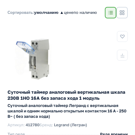
умолчанию ▲
цене
по наличию
Сортировать:
Суточный таймер аналоговый вертикальная шкала
230В 1НО 16А без запаса хода 1 модуль
Суточный аналоговый таймер Легранд с вертикальная
шкалой и одним нормально открытым контактом 16 А - 250
В~ ( без запаса хода)
Артикул:
412780
Бренд:
Legrand (Легран)
Тип реле
Реле времени