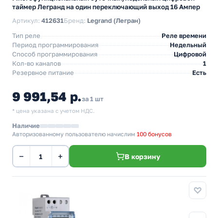
таймер Легранд на один переключающий выход 16 Ампер
Артикул:
412631
Бренд:
Legrand (Легран)
Тип реле
Реле времени
Период программирования
Недельный
Способ программирования
Цифровой
Кол-во каналов
1
Резервное питание
Есть
9 991,54 р.
за 1 шт
* цена указана с учетом НДС.
Наличие
Авторизованному пользователю начислим
100 бонусов
−
+
В корзину