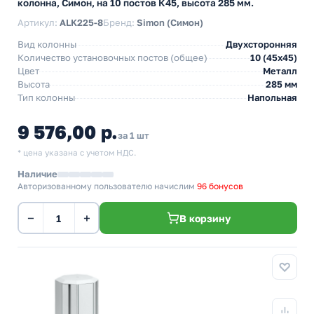
колонна, Симон, на 10 постов К45, высота 285 мм.
Артикул:
ALK225-8
Бренд:
Simon (Симон)
Вид колонны
Двухсторонняя
Количество установочных постов (общее)
10 (45х45)
Цвет
Металл
Высота
285 мм
Тип колонны
Напольная
9 576,00 р.
за 1 шт
* цена указана с учетом НДС.
Наличие
Авторизованному пользователю начислим
96 бонусов
−
+
В корзину