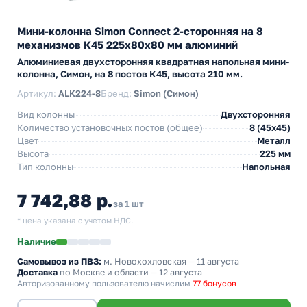
Мини-колонна Simon Connect 2-сторонняя на 8
механизмов К45 225х80х80 мм алюминий
Алюминиевая двухсторонняя квадратная напольная мини-
колонна, Симон, на 8 постов К45, высота 210 мм.
Артикул:
ALK224-8
Бренд:
Simon (Симон)
Вид колонны
Двухсторонняя
Количество установочных постов (общее)
8 (45х45)
Цвет
Металл
Высота
225 мм
Тип колонны
Напольная
7 742,88 р.
за 1 шт
* цена указана с учетом НДС.
Наличие
Самовывоз из ПВЗ:
м. Новохохловская
— 11 августа
Доставка
по Москве и области — 12 августа
Авторизованному пользователю начислим
77 бонусов