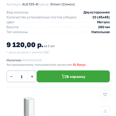
Артикул:
ALK725-8
Бренд:
Simon (Симон)
Вид колонны
Двухсторонняя
Количество установочных постов (общее)
10 (45х45)
Цвет
Металл
Высота
260 мм
Тип колонны
Напольная
9 120,00 р.
за 1 шт
* цена указана с учетом НДС.
Наличие
Авторизованному пользователю начислим
91 бонус
−
+
В корзину