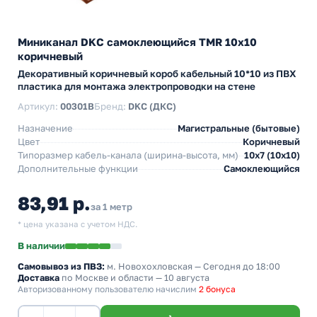
Миниканал DKC самоклеющийся TMR 10х10
коричневый
Декоративный коричневый короб кабельный 10*10 из ПВХ
пластика для монтажа электропроводки на стене
Артикул:
00301B
Бренд:
DKC (ДКС)
Назначение
Магистральные (бытовые)
Цвет
Коричневый
Типоразмер кабель-канала (ширина-высота, мм)
10х7 (10х10)
Дополнительные функции
Самоклеющийся
83,91 р.
за 1 метр
* цена указана с учетом НДС.
В наличии
Самовывоз из ПВЗ:
м. Новохохловская
— Сегодня до 18:00
Доставка
по Москве и области — 10 августа
Авторизованному пользователю начислим
2 бонуса