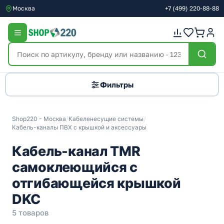
Москва
+7
(499)
220-88-88
Фильтры
Shop220 - Москва
/
Кабеленесущие системы
/
Кабель-каналы ПВХ с крышкой и аксессуары
Кабель-канал TMR
самоклеющийся с
отгибающейся крышкой
DKC
5 товаров