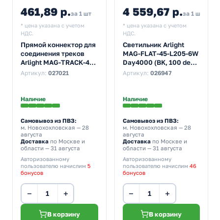
461,89 р.
4 559,67 р.
за 1 шт
за 1 шт
* цена указана с учетом
* цена указана с учетом
НДС.
НДС.
Прямой коннектор для
Светильник Arlight
соединения треков
MAG-FLAT-45-L205-6W
Arlight MAG-TRACK-45
Day4000 (BK, 100 deg,
в линию,
24V)
Артикул:
027021
Артикул:
026947
универсальный
монтаж
Наличие
Наличие
Самовывоз из ПВЗ:
Самовывоз из ПВЗ:
м. Новохохловская
— 28
м. Новохохловская
— 28
августа
августа
Доставка
по Москве и
Доставка
по Москве и
области — 31 августа
области — 31 августа
Авторизованному
Авторизованному
пользователю начислим
5
пользователю начислим
46
бонусов
бонусов
−
+
−
+
В корзину
В корзину