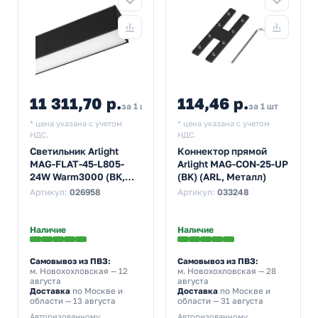
11 311,70 р.
114,46 р.
за 1 шт
за 1 шт
* цена указана с учетом
* цена указана с учетом
НДС.
НДС.
Светильник Arlight
Коннектор прямой
MAG-FLAT-45-L805-
Arlight MAG-CON-25-UP
24W Warm3000 (BK,
(BK) (ARL, Металл)
100 deg, 24V)
Артикул:
026958
Артикул:
033248
Наличие
Наличие
Самовывоз из ПВЗ:
Самовывоз из ПВЗ:
м. Новохохловская
— 12
м. Новохохловская
— 28
августа
августа
Доставка
по Москве и
Доставка
по Москве и
области — 13 августа
области — 31 августа
Авторизованному
Авторизованному