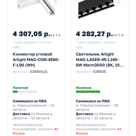
4 307,05 р.
4 282,27 р.
за 1 шт
за 1 шт
* цена указана с учетом
* цена указана с учетом
НДС.
НДС.
Коннектор угловой
Светильник Arlight
Arlight MAG-CON-4560-
MAG-LASER-45-L160-
F-L90 (WH)
6W Warm3000 (BK, 15
deg, 24V)
Артикул:
026916(2)
Артикул:
026935
Наличие
Наличие
Самовывоз из ПВЗ:
Самовывоз из ПВЗ:
м. Новохохловская
— 12
м. Новохохловская
— 28
августа
августа
Доставка
по Москве и
Доставка
по Москве и
области — 13 августа
области — 31 августа
Авторизованному
Авторизованному
пользователю начислим
43
пользователю начислим
43
бонуса
бонуса