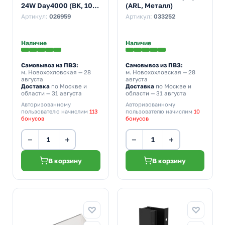
24W Day4000 (BK, 100
(ARL, Металл)
deg, 24V)
Артикул:
026959
Артикул:
033252
Наличие
Наличие
Самовывоз из ПВЗ:
Самовывоз из ПВЗ:
м. Новохохловская
— 28
м. Новохохловская
— 28
августа
августа
Доставка
по Москве и
Доставка
по Москве и
области — 31 августа
области — 31 августа
Авторизованному
Авторизованному
пользователю начислим
113
пользователю начислим
10
бонусов
бонусов
−
+
−
+
В корзину
В корзину