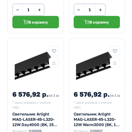
−
+
−
+
В корзину
В корзину
6 576,92 р.
6 576,92 р.
за 1 шт
за 1 шт
* цена указана с учетом
* цена указана с учетом
НДС.
НДС.
Светильник Arlight
Светильник Arlight
MAG-LASER-45-L320-
MAG-LASER-45-L320-
12W Day4000 (BK, 15
12W Warm3000 (BK, 15
deg, 24V)
deg, 24V)
Артикул:
026936
Артикул:
026937