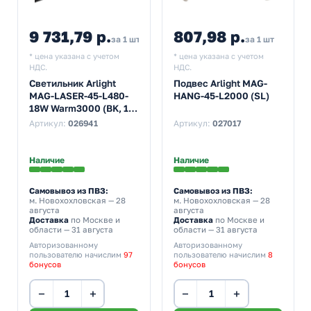
9 731,79 р.
807,98 р.
за 1 шт
за 1 шт
* цена указана с учетом
* цена указана с учетом
НДС.
НДС.
Светильник Arlight
Подвес Arlight MAG-
MAG-LASER-45-L480-
HANG-45-L2000 (SL)
18W Warm3000 (BK, 15
deg, 24V)
Артикул:
026941
Артикул:
027017
Наличие
Наличие
Самовывоз из ПВЗ:
Самовывоз из ПВЗ:
м. Новохохловская
— 28
м. Новохохловская
— 28
августа
августа
Доставка
по Москве и
Доставка
по Москве и
области — 31 августа
области — 31 августа
Авторизованному
Авторизованному
пользователю начислим
97
пользователю начислим
8
бонусов
бонусов
−
+
−
+