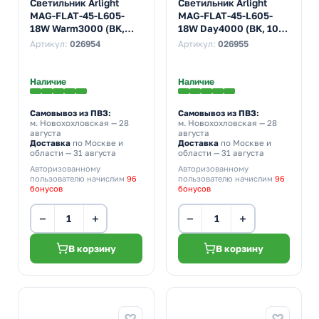
Светильник Arlight
Светильник Arlight
MAG-FLAT-45-L605-
MAG-FLAT-45-L605-
18W Warm3000 (BK,
18W Day4000 (BK, 100
100 deg, 24V)
deg, 24V)
Артикул:
026954
Артикул:
026955
Наличие
Наличие
Самовывоз из ПВЗ:
Самовывоз из ПВЗ:
м. Новохохловская
— 28
м. Новохохловская
— 28
августа
августа
Доставка
по Москве и
Доставка
по Москве и
области — 31 августа
области — 31 августа
Авторизованному
Авторизованному
пользователю начислим
96
пользователю начислим
96
бонусов
бонусов
−
+
−
+
В корзину
В корзину