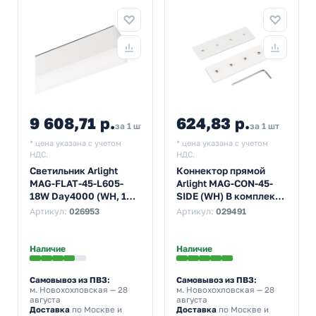
9 608,71 р.
624,83 р.
за 1 шт
за 1 шт
* цена указана с учетом
* цена указана с учетом
НДС.
НДС.
Светильник Arlight
Коннектор прямой
MAG-FLAT-45-L605-
Arlight MAG-CON-45-
18W Day4000 (WH, 100
SIDE (WH) В комплекте
deg, 24V)
2 коннектора и
Артикул:
026953
Артикул:
029491
шестигранный ключ
Наличие
Наличие
Самовывоз из ПВЗ:
Самовывоз из ПВЗ:
м. Новохохловская
— 28
м. Новохохловская
— 28
августа
августа
Доставка
по Москве и
Доставка
по Москве и