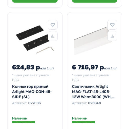
624,83 р.
6 716,97 р.
за 1 шт
за 1 шт
* цена указана с учетом
* цена указана с учетом
НДС.
НДС.
Коннектор прямой
Светильник Arlight
Arlight MAG-CON-45-
MAG-FLAT-45-L405-
SIDE (SL)
12W Warm3000 (WH,
100 deg, 24V)
Артикул:
027036
Артикул:
026948
Наличие
Наличие