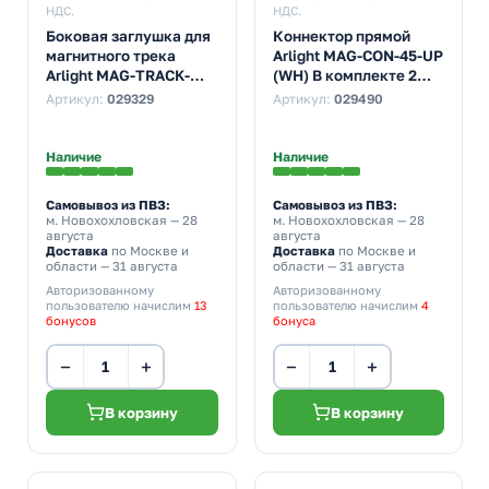
НДС.
НДС.
Боковая заглушка для
Коннектор прямой
магнитного трека
Arlight MAG-CON-45-UP
Arlight MAG-TRACK-
(WH) В комплекте 2
4563. алюминий,
коннектора и
Артикул:
029329
Артикул:
029490
черный. В комплекте 2
шестигранный ключ
шт.
Наличие
Наличие
Самовывоз из ПВЗ:
Самовывоз из ПВЗ:
м. Новохохловская
— 28
м. Новохохловская
— 28
августа
августа
Доставка
по Москве и
Доставка
по Москве и
области — 31 августа
области — 31 августа
Авторизованному
Авторизованному
пользователю начислим
13
пользователю начислим
4
бонусов
бонуса
−
+
−
+
В корзину
В корзину