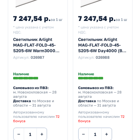
7 247,54 р.
7 247,54 р.
за 1 шт
за 1 шт
* цена указана с учетом
* цена указана с учетом
НДС.
НДС.
Светильник Arlight
Светильник Arlight
MAG-FLAT-FOLD-45-
MAG-FLAT-FOLD-45-
S205-6W Warm3000
S205-6W Day4000 (BK,
(BK, 100 deg, 24V)
100 deg, 24V)
Артикул:
026987
Артикул:
026988
Наличие
Наличие
Самовывоз из ПВЗ:
Самовывоз из ПВЗ:
м. Новохохловская
— 28
м. Новохохловская
— 28
августа
августа
Доставка
по Москве и
Доставка
по Москве и
области — 31 августа
области — 31 августа
Авторизованному
Авторизованному
пользователю начислим
72
пользователю начислим
72
бонуса
бонуса
−
+
−
+