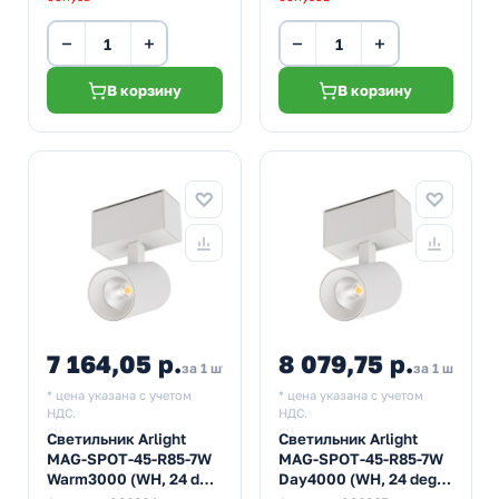
−
+
−
+
В корзину
В корзину
7 164,05 р.
8 079,75 р.
за 1 шт
за 1 шт
* цена указана с учетом
* цена указана с учетом
НДС.
НДС.
Светильник Arlight
Светильник Arlight
MAG-SPOT-45-R85-7W
MAG-SPOT-45-R85-7W
Warm3000 (WH, 24 deg,
Day4000 (WH, 24 deg,
24V)
24V)