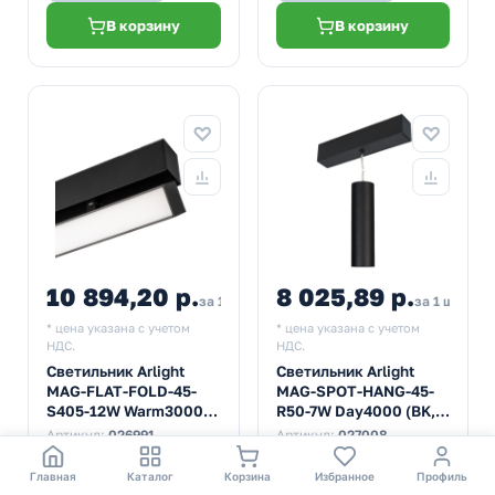
В корзину
В корзину
10 894,20 р.
8 025,89 р.
за 1 шт
за 1 шт
* цена указана с учетом
* цена указана с учетом
НДС.
НДС.
Светильник Arlight
Светильник Arlight
MAG-FLAT-FOLD-45-
MAG-SPOT-HANG-45-
S405-12W Warm3000
R50-7W Day4000 (BK,
(BK, 100 deg, 24V)
24 deg, 24V)
Артикул:
026991
Артикул:
027008
Главная
Каталог
Корзина
Избранное
Профиль
Наличие
Наличие