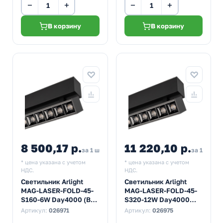
−
+
−
+
В корзину
В корзину
8 500,17 р.
11 220,10 р.
за 1 шт
за 1 шт
* цена указана с учетом
* цена указана с учетом
НДС.
НДС.
Светильник Arlight
Светильник Arlight
MAG-LASER-FOLD-45-
MAG-LASER-FOLD-45-
S160-6W Day4000 (BK,
S320-12W Day4000
15 deg, 24V)
(BK, 15 deg, 24V)
Артикул:
026971
Артикул:
026975