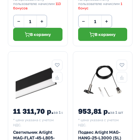
пользователю начислим
113
пользователю начислим
1
бонусов
бонус
−
+
−
+
В корзину
В корзину
11 311,70 р.
953,81 р.
за 1 шт
за 1 шт
* цена указана с учетом
* цена указана с учетом
НДС.
НДС.
Светильник Arlight
Подвес Arlight MAG-
MAG-FLAT-45-L805-
HANG-25-L3000 (SL)