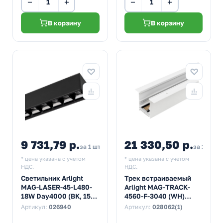
−
+
−
+
В корзину
В корзину
9 731,79 р.
21 330,50 р.
за 1 шт
за 1 шт
* цена указана с учетом
* цена указана с учетом
НДС.
НДС.
Светильник Arlight
Трек встраиваемый
MAG-LASER-45-L480-
Arlight MAG-TRACK-
18W Day4000 (BK, 15
4560-F-3040 (WH)
deg, 24V)
(ARL, IP20 Металл, 3
Артикул:
026940
Артикул:
028062(1)
года)