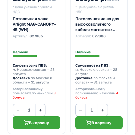
* цена указана с учетом
* цена указана с учетом
НДС.
НДС.
Потолочная чаша
Потолочная чаша для
Arlight MAG-CANOPY-
высоковольтного
45 (WH)
кабеля магнитных
треков Arlight MAG-
Артикул:
027085
Артикул:
027086
TRACK-4563 и MAG-
TRACK-4592
Наличие
Наличие
Самовывоз из ПВЗ:
Самовывоз из ПВЗ:
м. Новохохловская
— 28
м. Новохохловская
— 28
августа
августа
Доставка
по Москве и
Доставка
по Москве и
области — 31 августа
области — 31 августа
Авторизованному
Авторизованному
пользователю начислим
3
пользователю начислим
4
бонуса
бонуса
−
+
−
+
В корзину
В корзину