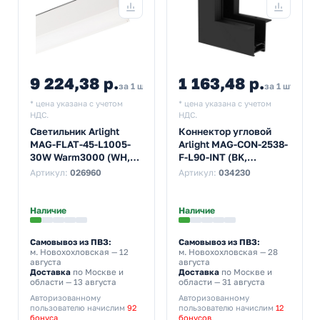
9 224,38 р.
1 163,48 р.
за 1 шт
за 1 шт
* цена указана с учетом
* цена указана с учетом
НДС.
НДС.
Светильник Arlight
Коннектор угловой
MAG-FLAT-45-L1005-
Arlight MAG-CON-2538-
30W Warm3000 (WH,
F-L90-INT (BK,
100 deg, 24V)
внутренний) (ARL, IP20
Артикул:
026960
Артикул:
034230
Металл, 3 года)
Наличие
Наличие
Самовывоз из ПВЗ:
Самовывоз из ПВЗ:
м. Новохохловская
— 12
м. Новохохловская
— 28
августа
августа
Доставка
по Москве и
Доставка
по Москве и
области — 13 августа
области — 31 августа
Авторизованному
Авторизованному
пользователю начислим
92
пользователю начислим
12
бонуса
бонусов