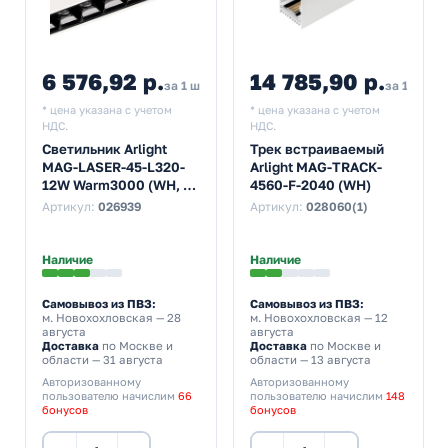
6 576,92 р.
14 785,90 р.
за 1 шт
за 1 шт
* цена указана с учетом
* цена указана с учетом
НДС.
НДС.
Светильник Arlight
Трек встраиваемый
MAG-LASER-45-L320-
Arlight MAG-TRACK-
12W Warm3000 (WH, 15
4560-F-2040 (WH)
deg, 24V)
Артикул:
026939
Артикул:
028060(1)
Наличие
Наличие
Самовывоз из ПВЗ:
Самовывоз из ПВЗ:
м. Новохохловская
— 28
м. Новохохловская
— 12
августа
августа
Доставка
по Москве и
Доставка
по Москве и
области — 31 августа
области — 13 августа
Авторизованному
Авторизованному
пользователю начислим
66
пользователю начислим
148
бонусов
бонусов