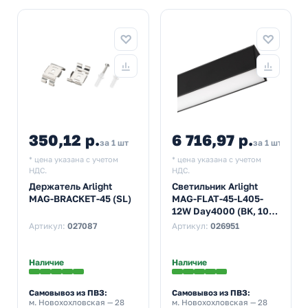
350,12 р.
6 716,97 р.
за 1 шт
за 1 шт
* цена указана с учетом
* цена указана с учетом
НДС.
НДС.
Держатель Arlight
Светильник Arlight
MAG-BRACKET-45 (SL)
MAG-FLAT-45-L405-
12W Day4000 (BK, 100
deg, 24V)
Артикул:
027087
Артикул:
026951
Наличие
Наличие
Самовывоз из ПВЗ:
Самовывоз из ПВЗ:
м. Новохохловская
— 28
м. Новохохловская
— 28