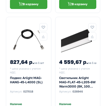
В корзину
В корзину
827,64 р.
4 559,67 р.
за 1 шт
за 1 шт
* цена указана с учетом
* цена указана с учетом
НДС.
НДС.
Подвес Arlight MAG-
Светильник Arlight
HANG-45-L4000 (SL)
MAG-FLAT-45-L205-6W
Warm3000 (BK, 100
deg, 24V)
Артикул:
027018
Артикул:
026946
Наличие
Наличие