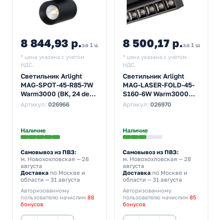
8 844,93 р.
8 500,17 р.
за 1 шт
за 1 шт
* цена указана с учетом
* цена указана с учетом
НДС.
НДС.
Светильник Arlight
Светильник Arlight
MAG-SPOT-45-R85-7W
MAG-LASER-FOLD-45-
Warm3000 (BK, 24 deg,
S160-6W Warm3000
24V)
(BK, 15 deg, 24V)
Артикул:
026966
Артикул:
026970
Наличие
Наличие
Самовывоз из ПВЗ:
Самовывоз из ПВЗ:
м. Новохохловская
— 28
м. Новохохловская
— 28
августа
августа
Доставка
по Москве и
Доставка
по Москве и
области — 31 августа
области — 31 августа
Авторизованному
Авторизованному
пользователю начислим
88
пользователю начислим
85
бонусов
бонусов