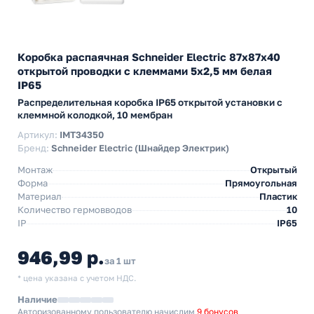
Коробка распаячная Schneider Electric 87х87х40
открытой проводки с клеммами 5х2,5 мм белая
IP65
Распределительная коробка IP65 открытой установки с
клеммной колодкой, 10 мембран
Артикул:
IMT34350
Бренд:
Schneider Electric (Шнайдер Электрик)
Монтаж
Открытый
Форма
Прямоугольная
Материал
Пластик
Количество гермовводов
10
IP
IP65
946,99 р.
за 1 шт
* цена указана с учетом НДС.
Наличие
Авторизованному пользователю начислим
9 бонусов