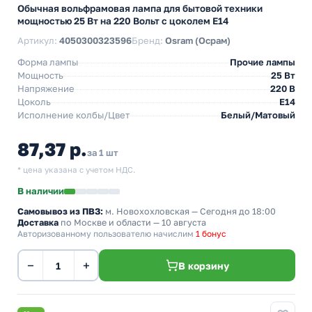
Обычная вольфрамовая лампа для бытовой техники
мощностью 25 Вт на 220 Вольт с цоколем E14
Артикул:
4050300323596
Бренд:
Osram (Осрам)
Форма лампы
Прочие лампы
Мощность
25 Вт
Напряжение
220 В
Цоколь
E14
Исполнение колбы/Цвет
Белый/Матовый
87,37 р.
за 1 шт
* цена указана с учетом НДС.
В наличии
Самовывоз из ПВЗ:
м. Новохохловская
— Сегодня до 18:00
Доставка
по Москве и области — 10 августа
Авторизованному пользователю начислим
1 бонус
−
+
В корзину