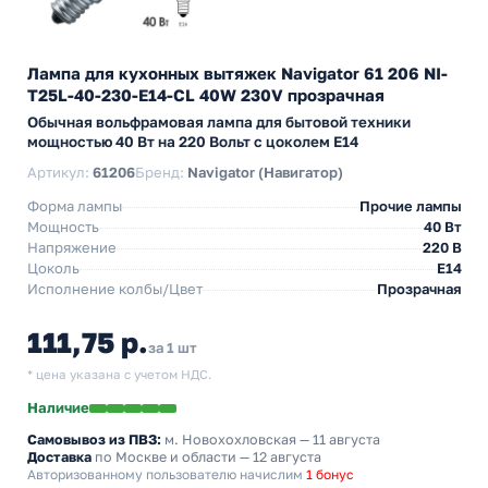
Лампа для кухонных вытяжек Navigator 61 206 NI-
T25L-40-230-E14-CL 40W 230V прозрачная
Обычная вольфрамовая лампа для бытовой техники
мощностью 40 Вт на 220 Вольт с цоколем E14
Артикул:
61206
Бренд:
Navigator (Навигатор)
Форма лампы
Прочие лампы
Мощность
40 Вт
Напряжение
220 В
Цоколь
E14
Исполнение колбы/Цвет
Прозрачная
111,75 р.
за 1 шт
* цена указана с учетом НДС.
Наличие
Самовывоз из ПВЗ:
м. Новохохловская
— 11 августа
Доставка
по Москве и области — 12 августа
Авторизованному пользователю начислим
1 бонус