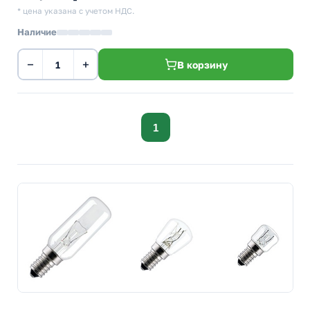
* цена указана с учетом НДС.
Наличие
−
+
В корзину
1