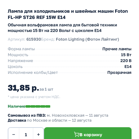
Лампа для холодильников и швейных машин Foton
FL-HP ST26 REF 15W E14
Обычная вольфрамовая лампа для бытовой техники
мощностью 15 Вт на 220 Вольт с цоколем E14
Артикул:
615930
Бренд:
Foton Lighting (Фотон Лайтинг)
Форма лампы
Прочие лампы
Мощность
15 Вт
Напряжение
220 В
Цоколь
E14
Исполнение колбы/Цвет
Прозрачная
31,85 р.
за 1 шт
* цена указана с учетом НДС.
Наличие
Самовывоз из ПВЗ:
м. Новохохловская
— 11 августа
Доставка
по Москве и области — 12 августа
−
+
В корзину