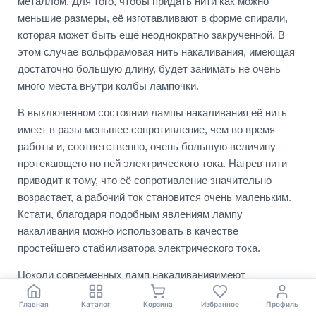
металлом. Для того, чтобы придать нити как можно
меньшие размеры, её изготавливают в форме спирали,
которая может быть ещё неоднократно закрученной. В
этом случае вольфрамовая нить накаливания, имеющая
достаточно большую длину, будет занимать не очень
много места внутри колбы лампочки.
В выключенном состоянии лампы накаливания её нить
имеет в разы меньшее сопротивление, чем во время
работы и, соответственно, очень большую величину
протекающего по ней электрического тока. Нагрев нити
приводит к тому, что её сопротивление значительно
возрастает, а рабочий ток становится очень маленьким.
Кстати, благодаря подобным явлениям лампу
накаливания можно использовать в качестве
простейшего стабилизатора электрического тока.
Цоколи современных ламп накаливанияимеют
стандартные размеры и снабжены резьбой. Практически
Главная
Каталог
Корзина
Избранное
Профиль
все осветительные устройства оснащаются одним из