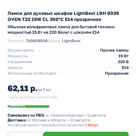
Лампа для духовых шкафов LightBest LBH 9038
OVEN T22 15W CL 300°С E14 прозрачная
Обычная вольфрамовая лампа для бытовой техники
мощностью 15 Вт на 220 Вольт с цоколем E14
Артикул:
700809038
Бренд:
LightBest
Форма лампы
Прочие лампы
Мощность
15 Вт
Напряжение
220 В
Цоколь
E14
Исполнение колбы/Цвет
Прозрачная
62,11 р.
за 1 шт
* цена указана с учетом НДС.
Наличие
Самовывоз из ПВЗ:
м. Новохохловская
— 11 августа
Доставка
по Москве и области — 12 августа
Авторизованному пользователю начислим
1 бонус