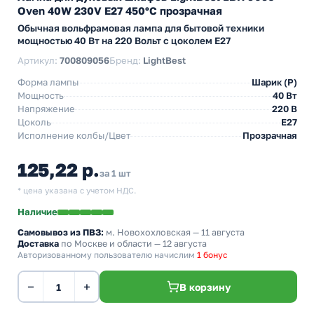
Oven 40W 230V E27 450°С прозрачная
Обычная вольфрамовая лампа для бытовой техники
мощностью 40 Вт на 220 Вольт с цоколем E27
Артикул:
700809056
Бренд:
LightBest
Форма лампы
Шарик (P)
Мощность
40 Вт
Напряжение
220 В
Цоколь
E27
Исполнение колбы/Цвет
Прозрачная
125,22 р.
за 1 шт
* цена указана с учетом НДС.
Наличие
Самовывоз из ПВЗ:
м. Новохохловская
— 11 августа
Доставка
по Москве и области — 12 августа
Авторизованному пользователю начислим
1 бонус
−
+
В корзину