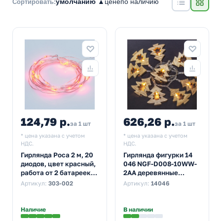
умолчанию ▲
цене
по наличию
Сортировать:
124,79 р.
626,26 р.
за 1 шт
за 1 шт
* цена указана с учетом
* цена указана с учетом
НДС.
НДС.
Гирлянда Роса 2 м, 20
Гирлянда фигурки 14
диодов, цвет красный,
046 NGF-D008-10WW-
работа от 2 батареек
2AA деревянные
CR2032 в комплекте
елочки постоянное
Артикул:
303-002
Артикул:
14046
свечение, теплый
белый
Наличие
В наличии