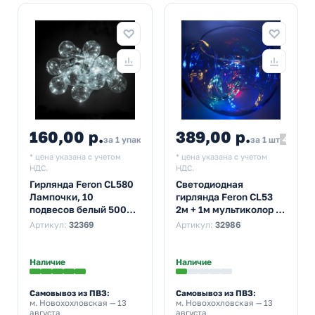
160,00 р.
389,00 р.
176,00
427,90
за 1 упак
за 1 шт
* цена указана с учетом
* цена указана с учетом
НДС.
НДС.
Гирлянда Feron CL580
Светодиодная
Лампочки, 10
гирлянда Feron CL53
подвесов белый 5000K
2м + 1м мультиколор с
IP20 3m+0.5m,
питанием от батареек
Артикул:
32369
Артикул:
32986
батарейки 3АА
Наличие
Наличие
Самовывоз из ПВЗ:
Самовывоз из ПВЗ:
м. Новохохловская
— 13
м. Новохохловская
— 13
августа
августа