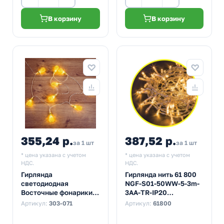
В корзину
В корзину
355,24 р.
387,52 р.
за 1 шт
за 1 шт
* цена указана с учетом
* цена указана с учетом
НДС.
НДС.
Гирлянда
Гирлянда нить 61 800
светодиодная
NGF-S01-50WW-5-3m-
Восточные фонарики,
3AA-TR-IP20
10 LED Желтые 1,5
постоянное свечение,
Артикул:
303-071
Артикул:
61800
метра, прозрачный
теплый белый
ПВХ, питание 2хАА