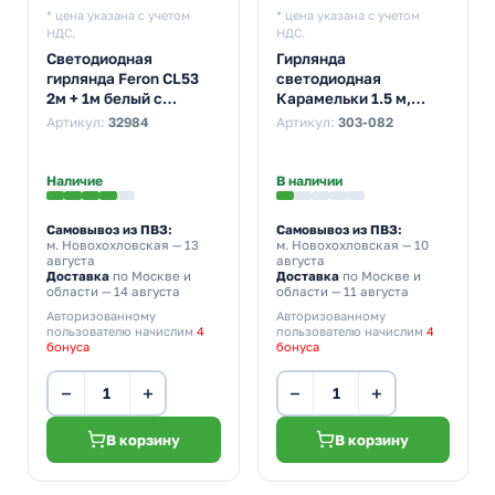
* цена указана с учетом
* цена указана с учетом
НДС.
НДС.
Светодиодная
Гирлянда
гирлянда Feron CL53
светодиодная
2м + 1м белый с
Карамельки 1.5 м,
питанием от батареек
прозрачный ПВХ, 10
Артикул:
32984
Артикул:
303-082
LED, теплый белый,
питание 2хАА
Наличие
В наличии
Самовывоз из ПВЗ:
Самовывоз из ПВЗ:
м. Новохохловская
— 13
м. Новохохловская
— 10
августа
августа
Доставка
по Москве и
Доставка
по Москве и
области — 14 августа
области — 11 августа
Авторизованному
Авторизованному
пользователю начислим
4
пользователю начислим
4
бонуса
бонуса
−
+
−
+
В корзину
В корзину