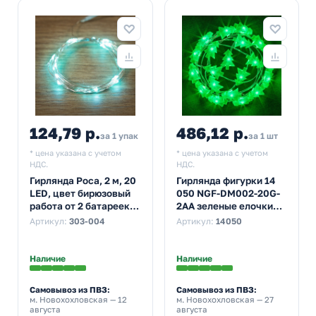
124,79 р.
486,12 р.
за 1 упак
за 1 шт
* цена указана с учетом
* цена указана с учетом
НДС.
НДС.
Гирлянда Роса, 2 м, 20
Гирлянда фигурки 14
LED, цвет бирюзовый
050 NGF-DM002-20G-
работа от 2 батареек
2AA зеленые елочки
CR2032 в комплекте
постоянное свечение,
Артикул:
303-004
Артикул:
14050
зеленый
Наличие
Наличие
Самовывоз из ПВЗ:
Самовывоз из ПВЗ:
м. Новохохловская
— 12
м. Новохохловская
— 27
августа
августа