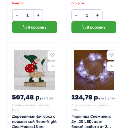
бонуса
бонусов
−
+
−
+
В корзину
В корзину
507,48 р.
124,79 р.
за 1 шт
за 1 упак
* цена указана с учетом
* цена указана с учетом
НДС.
НДС.
Деревянная фигурка с
Гирлянда Снежинки,
подсветкой Neon-Night
2м, 20 LED, цвет
Дед Мороз 18 см
белый, работа от 2