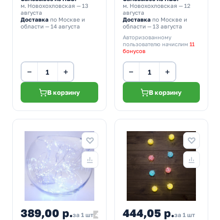
м. Новохохловская
— 13
м. Новохохловская
— 12
августа
августа
Доставка
по Москве и
Доставка
по Москве и
области — 14 августа
области — 13 августа
Авторизованному
пользователю начислим
11
бонусов
−
+
−
+
В корзину
В корзину
389,00 р.
444,05 р.
427,90
за 1 шт
за 1 шт