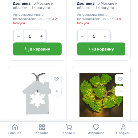
Доставка
по Москве и
Доставка
по Москве и
области — 14 августа
области — 14 августа
Авторизованному
Авторизованному
пользователю начислим
2
пользователю начислим
4
бонуса
бонуса
−
+
−
+
В корзину
В корзину
574,36 р.
557,06 р.
за 1 шт
за 1 шт
Главная
Каталог
Корзина
Избранное
Профиль
* цена указана с учетом
* цена указана с учетом