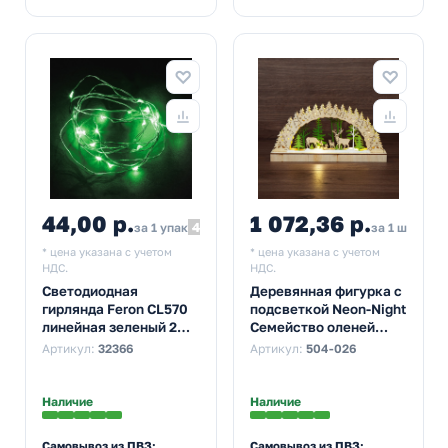
44,00 р.
1 072,36 р.
48,40
за 1 упак
за 1 шт
* цена указана с учетом
* цена указана с учетом
НДС.
НДС.
Светодиодная
Деревянная фигурка с
гирлянда Feron CL570
подсветкой Neon-Night
линейная зеленый 2м +
Семейство оленей
0.5м с питанием от
30х5х15,7 см
Артикул:
32366
Артикул:
504-026
батареек
Наличие
Наличие
Самовывоз из ПВЗ:
Самовывоз из ПВЗ: