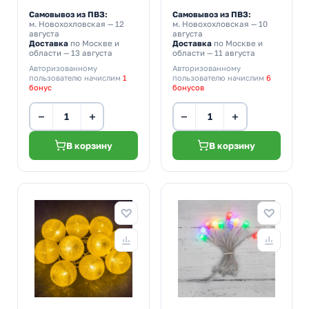
Самовывоз из ПВЗ:
Самовывоз из ПВЗ:
м. Новохохловская
— 12
м. Новохохловская
— 10
августа
августа
Доставка
по Москве и
Доставка
по Москве и
области — 13 августа
области — 11 августа
Авторизованному
Авторизованному
пользователю начислим
1
пользователю начислим
6
бонус
бонусов
−
+
−
+
В корзину
В корзину