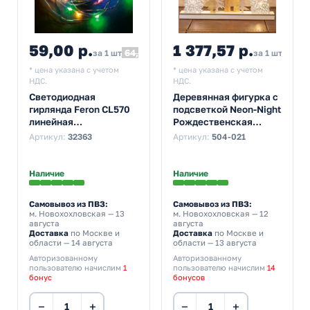
59,00 р.
1 377,57 р.
64,90
за 1 шт
за 1 шт
* цена указана с учетом
* цена указана с учетом
НДС.
НДС.
Светодиодная
Деревянная фигурка с
гирлянда Feron CL570
подсветкой Neon-Night
линейная
Рождественская
разноцветная 2м +
сказка 44,5x6x24 см
Артикул:
32363
Артикул:
504-021
0.5м с питанием от
батареек
Наличие
Наличие
Самовывоз из ПВЗ:
Самовывоз из ПВЗ:
м. Новохохловская
— 13
м. Новохохловская
— 12
августа
августа
Доставка
по Москве и
Доставка
по Москве и
области — 14 августа
области — 13 августа
Авторизованному
Авторизованному
пользователю начислим
1
пользователю начислим
14
бонус
бонусов
−
+
−
+