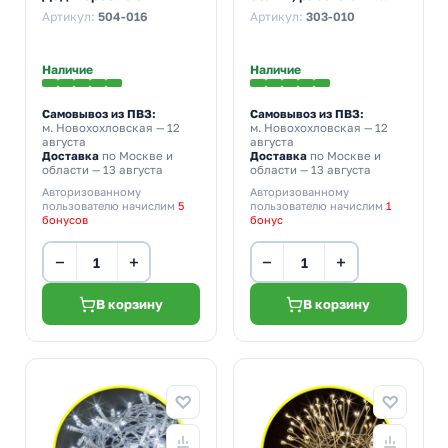
батареек CR2032 в
Артикул:
504-016
Артикул:
303-010
комплекте
Наличие
Наличие
Самовывоз из ПВЗ:
Самовывоз из ПВЗ:
м. Новохохловская
— 12
м. Новохохловская
— 12
августа
августа
Доставка
по Москве и
Доставка
по Москве и
области — 13 августа
области — 13 августа
Авторизованному
Авторизованному
пользователю начислим
5
пользователю начислим
1
бонусов
бонус
−
+
−
+
В корзину
В корзину