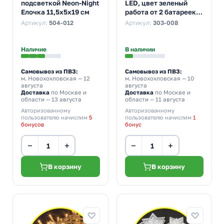
подсветкой Neon-Night
LED, цвет зеленый
Елочка 11,5x5x19 см
работа от 2 батареек
CR2032 в комплекте
Артикул:
504-012
Артикул:
303-008
Наличие
В наличии
Самовывоз из ПВЗ:
Самовывоз из ПВЗ:
м. Новохохловская
— 12
м. Новохохловская
— 10
августа
августа
Доставка
по Москве и
Доставка
по Москве и
области — 13 августа
области — 11 августа
Авторизованному
Авторизованному
пользователю начислим
5
пользователю начислим
1
бонусов
бонус
−
+
−
+
В корзину
В корзину