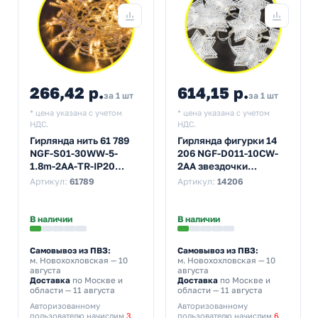
266,42 р.
614,15 р.
за 1 шт
за 1 шт
* цена указана с учетом
* цена указана с учетом
НДС.
НДС.
Гирлянда нить 61 789
Гирлянда фигурки 14
NGF-S01-30WW-5-
206 NGF-D011-10СW-
1.8m-2AA-TR-IP20
2AA звездочки
постоянное свечение,
(металл) постоянное
Артикул:
61789
Артикул:
14206
теплый белый
свечение, белый
В наличии
В наличии
Самовывоз из ПВЗ:
Самовывоз из ПВЗ:
м. Новохохловская
— 10
м. Новохохловская
— 10
августа
августа
Доставка
по Москве и
Доставка
по Москве и
области — 11 августа
области — 11 августа
Авторизованному
Авторизованному
пользователю начислим
3
пользователю начислим
6