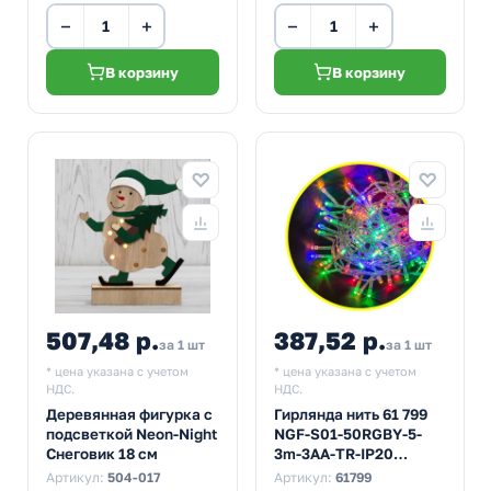
−
+
−
+
В корзину
В корзину
507,48 р.
387,52 р.
за 1 шт
за 1 шт
* цена указана с учетом
* цена указана с учетом
НДС.
НДС.
Деревянная фигурка с
Гирлянда нить 61 799
подсветкой Neon-Night
NGF-S01-50RGBY-5-
Снеговик 18 см
3m-3AA-TR-IP20
постоянное свечение,
Артикул:
504-017
Артикул:
61799