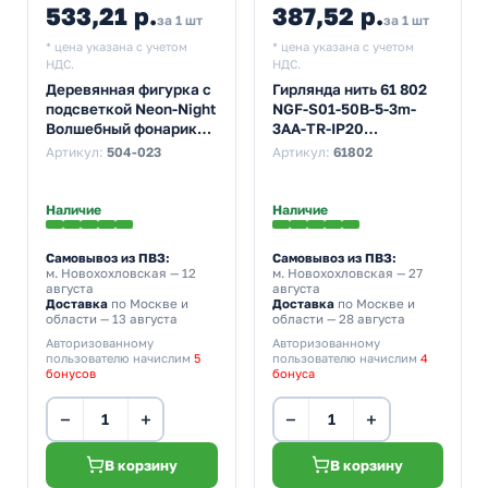
533,21 р.
387,52 р.
за 1 шт
за 1 шт
* цена указана с учетом
* цена указана с учетом
НДС.
НДС.
Деревянная фигурка с
Гирлянда нить 61 802
подсветкой Neon-Night
NGF-S01-50B-5-3m-
Волшебный фонарик
3AA-TR-IP20
13,8x11x11 см
постоянное свечение,
Артикул:
504-023
Артикул:
61802
синий
Наличие
Наличие
Самовывоз из ПВЗ:
Самовывоз из ПВЗ:
м. Новохохловская
— 12
м. Новохохловская
— 27
августа
августа
Доставка
по Москве и
Доставка
по Москве и
области — 13 августа
области — 28 августа
Авторизованному
Авторизованному
пользователю начислим
5
пользователю начислим
4
бонусов
бонуса
−
+
−
+
В корзину
В корзину