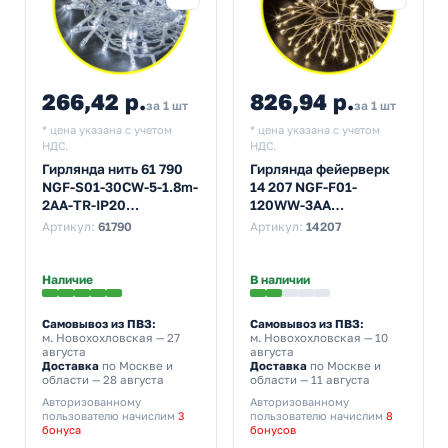
266,42 р.
826,94 р.
за 1 шт
за 1 шт
* цена указана с учетом
* цена указана с учетом
НДС.
НДС.
Гирлянда нить 61 790
Гирлянда фейерверк
NGF-S01-30CW-5-1.8m-
14 207 NGF-F01-
2AA-TR-IP20
120WW-3AA
постоянное свечение,
постоянное свечение,
Артикул:
61790
Артикул:
14207
белый
теплый белый
Наличие
В наличии
Самовывоз из ПВЗ:
Самовывоз из ПВЗ:
м. Новохохловская
— 27
м. Новохохловская
— 10
августа
августа
Доставка
по Москве и
Доставка
по Москве и
области — 28 августа
области — 11 августа
Авторизованному
Авторизованному
пользователю начислим
3
пользователю начислим
8
бонуса
бонусов