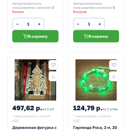
Авторизованному
Авторизованному
пользователю начислим
3
пользователю начислим
5
бонуса
бонусов
−
+
−
+
В корзину
В корзину
497,62 р.
124,79 р.
за 1 шт
за 1 упак
* цена указана с учетом
* цена указана с учетом
НДС.
НДС.
Деревянная фигурка с
Гирлянда Роса, 2 м, 20