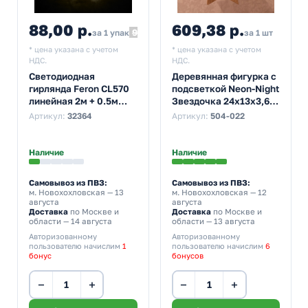
88,00 р.
609,38 р.
96,80
за 1 упак
за 1 шт
* цена указана с учетом
* цена указана с учетом
НДС.
НДС.
Светодиодная
Деревянная фигурка с
гирлянда Feron CL570
подсветкой Neon-Night
линейная 2м + 0.5м
Звездочка 24x13x3,6
2700K с питанием от
см
Артикул:
32364
Артикул:
504-022
батареек
Наличие
Наличие
Самовывоз из ПВЗ:
Самовывоз из ПВЗ:
м. Новохохловская
— 13
м. Новохохловская
— 12
августа
августа
Доставка
по Москве и
Доставка
по Москве и
области — 14 августа
области — 13 августа
Авторизованному
Авторизованному
пользователю начислим
1
пользователю начислим
6
бонус
бонусов
−
+
−
+