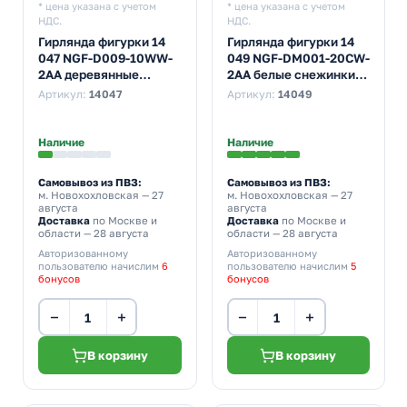
* цена указана с учетом
* цена указана с учетом
НДС.
НДС.
Гирлянда фигурки 14
Гирлянда фигурки 14
047 NGF-D009-10WW-
049 NGF-DM001-20СW-
2AA деревянные
2AA белые снежинки
звездочки постоянное
постоянное свечение,
Артикул:
14047
Артикул:
14049
свечение, теплый
белый
белый
Наличие
Наличие
Самовывоз из ПВЗ:
Самовывоз из ПВЗ:
м. Новохохловская
— 27
м. Новохохловская
— 27
августа
августа
Доставка
по Москве и
Доставка
по Москве и
области — 28 августа
области — 28 августа
Авторизованному
Авторизованному
пользователю начислим
6
пользователю начислим
5
бонусов
бонусов
−
+
−
+
В корзину
В корзину