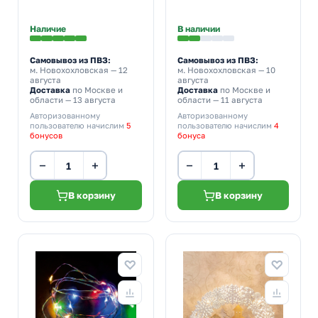
мультиколор
Наличие
В наличии
Самовывоз из ПВЗ:
Самовывоз из ПВЗ:
м. Новохохловская
— 12
м. Новохохловская
— 10
августа
августа
Доставка
по Москве и
Доставка
по Москве и
области — 13 августа
области — 11 августа
Авторизованному
Авторизованному
пользователю начислим
5
пользователю начислим
4
бонусов
бонуса
−
+
−
+
В корзину
В корзину