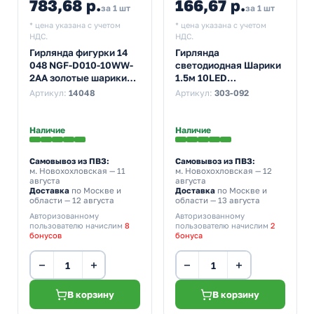
783,68 р.
166,67 р.
за 1 шт
за 1 шт
* цена указана с учетом
* цена указана с учетом
НДС.
НДС.
Гирлянда фигурки 14
Гирлянда
048 NGF-D010-10WW-
светодиодная Шарики
2AA золотые шарики
1.5м 10LED
(ткань) постоянное
прозрачный ПВХ,
Артикул:
14048
Артикул:
303-092
свечение, теплый
мультиколор (питание
белый
от батареек 2AA)
Наличие
Наличие
Самовывоз из ПВЗ:
Самовывоз из ПВЗ:
м. Новохохловская
— 11
м. Новохохловская
— 12
августа
августа
Доставка
по Москве и
Доставка
по Москве и
области — 12 августа
области — 13 августа
Авторизованному
Авторизованному
пользователю начислим
8
пользователю начислим
2
бонусов
бонуса
−
+
−
+
В корзину
В корзину