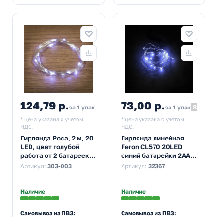
124,79 р.
73,00 р.
80,30
за 1 упак
за 1 упак
* цена указана с учетом
* цена указана с учетом
НДС.
НДС.
Гирлянда Роса, 2 м, 20
Гирлянда линейная
LED, цвет голубой
Feron CL570 20LED
работа от 2 батареек
синий батарейки 2АА
CR2032 в комплекте
2м +500mm провод
Артикул:
303-003
Артикул:
32367
Наличие
Наличие
Самовывоз из ПВЗ:
Самовывоз из ПВЗ: