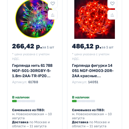
266,42 р.
486,12 р.
за 1 шт
за 1 шт
* цена указана с учетом
* цена указана с учетом
НДС.
НДС.
Гирлянда нить 61 788
Гирлянда фигурки 14
NGF-S01-30RGBY-5-
051 NGF-DM003-20R-
1.8m-2AA-TR-IP20
2AA красные
постоянное свечение,
звездочки постоянное
Артикул:
61788
Артикул:
14051
мультиколор
свечение, красный
В наличии
В наличии
Самовывоз из ПВЗ:
Самовывоз из ПВЗ:
м. Новохохловская
— 10
м. Новохохловская
— 10
августа
августа
Доставка
по Москве и
Доставка
по Москве и
области — 11 августа
области — 11 августа