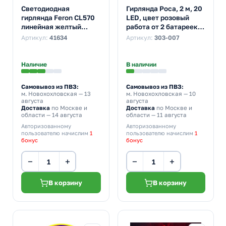
Светодиодная
Гирлянда Роса, 2 м, 20
гирлянда Feron CL570
LED, цвет розовый
линейная желтый
работа от 2 батареек
20LED 2м+0.5м IP20
CR2032 в комплекте
Артикул:
41634
Артикул:
303-007
питание от батареек
2хАА
Наличие
В наличии
Самовывоз из ПВЗ:
Самовывоз из ПВЗ:
м. Новохохловская
— 13
м. Новохохловская
— 10
августа
августа
Доставка
по Москве и
Доставка
по Москве и
области — 14 августа
области — 11 августа
Авторизованному
Авторизованному
пользователю начислим
1
пользователю начислим
1
бонус
бонус
−
+
−
+
В корзину
В корзину