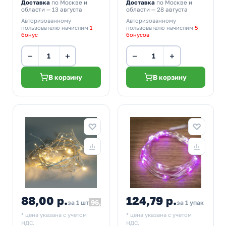
Доставка
по Москве и
Доставка
по Москве и
области — 13 августа
области — 28 августа
Авторизованному
Авторизованному
пользователю начислим
1
пользователю начислим
5
бонус
бонусов
−
+
−
+
В корзину
В корзину
88,00 р.
124,79 р.
96,80
за 1 шт
за 1 упак
* цена указана с учетом
* цена указана с учетом
НДС.
НДС.