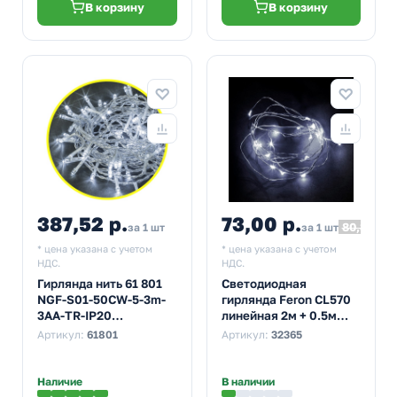
В корзину
В корзину
387,52 р.
73,00 р.
80,30
за 1 шт
за 1 шт
* цена указана с учетом
* цена указана с учетом
НДС.
НДС.
Гирлянда нить 61 801
Светодиодная
NGF-S01-50CW-5-3m-
гирлянда Feron CL570
3AA-TR-IP20
линейная 2м + 0.5м
постоянное свечение,
5000K с питанием от
Артикул:
61801
Артикул:
32365
белый
батареек
Наличие
В наличии