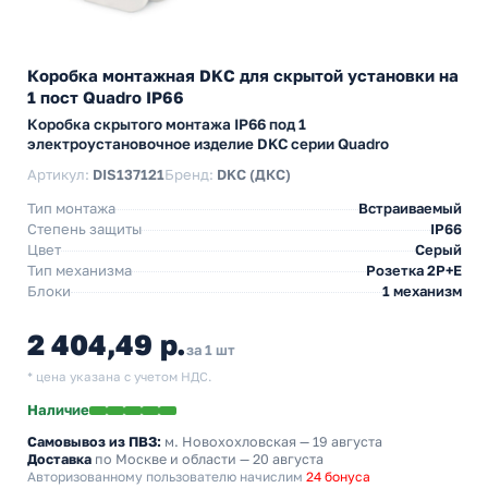
Коробка монтажная DKC для скрытой установки на
1 пост Quadro IP66
Коробка скрытого монтажа IP66 под 1
электроустановочное изделие DKC серии Quadro
Артикул:
DIS137121
Бренд:
DKC (ДКС)
Тип монтажа
Встраиваемый
Степень защиты
IP66
Цвет
Серый
Тип механизма
Розетка 2Р+Е
Блоки
1 механизм
2 404,49 р.
за 1 шт
* цена указана с учетом НДС.
Наличие
Самовывоз из ПВЗ:
м. Новохохловская
— 19 августа
Доставка
по Москве и области — 20 августа
Авторизованному пользователю начислим
24 бонуса