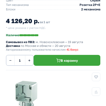
Цвет
Серый
Тип механизма
Розетка 2Р+Е
Блоки
2 механизма
4 126,20 р.
за 1 шт
* цена указана с учетом НДС.
Наличие
Самовывоз из ПВЗ:
м. Новохохловская
— 19 августа
Доставка
по Москве и области — 20 августа
Авторизованному пользователю начислим
41 бонус
−
+
В корзину