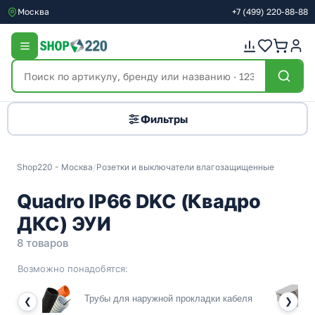
Москва
+7
(499)
220-88-88
Фильтры
Shop220 - Москва
/
Розетки и выключатели влагозащищенные
Quadro IP66 DKC (Квадро
ДКС) ЭУИ
8 товаров
Возможно понадобятся:
Трубы для наружной прокладки кабеля
❮
❯