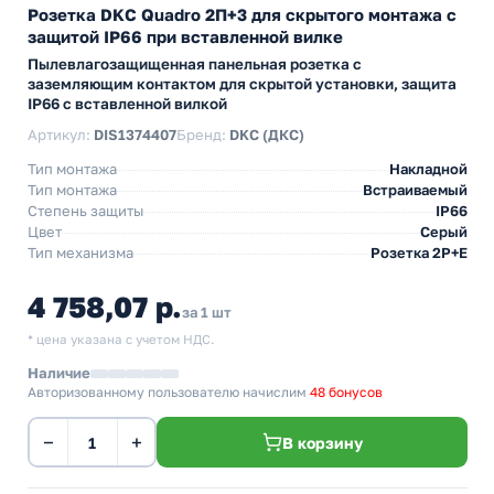
Розетка DKC Quadro 2П+3 для скрытого монтажа с
защитой IP66 при вставленной вилке
Пылевлагозащищенная панельная розетка с
заземляющим контактом для скрытой установки, защита
IP66 с вставленной вилкой
Артикул:
DIS1374407
Бренд:
DKC (ДКС)
Тип монтажа
Накладной
Тип монтажа
Встраиваемый
Степень защиты
IP66
Цвет
Серый
Тип механизма
Розетка 2Р+Е
4 758,07 р.
за 1 шт
* цена указана с учетом НДС.
Наличие
Авторизованному пользователю начислим
48 бонусов
−
+
В корзину