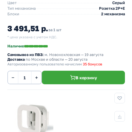
Цвет
Серый
Тип механизма
Розетка 2Р+Е
Блоки
2 механизма
3 491,51 р.
за 1 шт
* цена указана с учетом НДС.
Наличие
Самовывоз из ПВЗ:
м. Новохохловская
— 19 августа
Доставка
по Москве и области — 20 августа
Авторизованному пользователю начислим
35 бонусов
−
+
В корзину