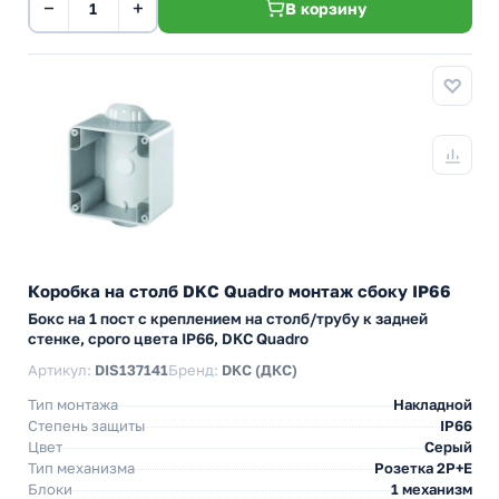
−
+
В корзину
Коробка на столб DKC Quadro монтаж сбоку IP66
Бокс на 1 пост с креплением на столб/трубу к задней
стенке, срого цвета IP66, DKC Quadro
Артикул:
DIS137141
Бренд:
DKC (ДКС)
Тип монтажа
Накладной
Степень защиты
IP66
Цвет
Серый
Тип механизма
Розетка 2Р+Е
Блоки
1 механизм