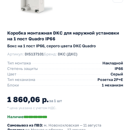
Коробка монтажная DKC для наружной установки
на 1 пост Quadro IP66
Бокс на 1 пост IP66, серого цвета DKC Quadro
Артикул:
DIS137101
Бренд:
DKC (ДКС)
Тип монтажа
Накладной
Степень защиты
IP66
Цвет
Серый
Тип механизма
Розетка 2Р+Е
Блоки
1 механизм
1 860,06 р.
за 1 шт
* цена указана с учетом НДС.
Наличие
Самовывоз из ПВЗ:
м. Новохохловская
— 11 августа
Доставка
по Москве и области — 12 августа