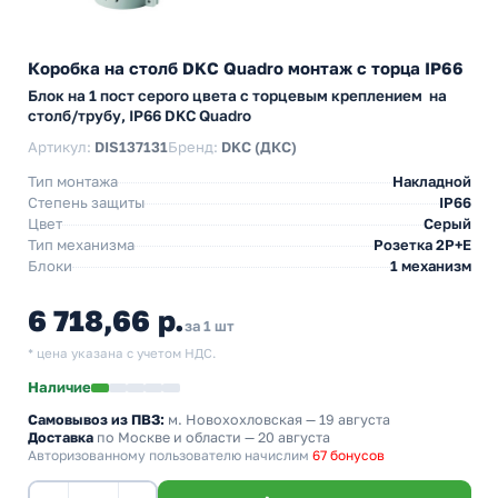
Коробка на столб DKC Quadro монтаж с торца IP66
Блок на 1 пост серого цвета с торцевым креплением на
столб/трубу, IP66 DKC Quadro
Артикул:
DIS137131
Бренд:
DKC (ДКС)
Тип монтажа
Накладной
Степень защиты
IP66
Цвет
Серый
Тип механизма
Розетка 2Р+Е
Блоки
1 механизм
6 718,66 р.
за 1 шт
* цена указана с учетом НДС.
Наличие
Самовывоз из ПВЗ:
м. Новохохловская
— 19 августа
Доставка
по Москве и области — 20 августа
Авторизованному пользователю начислим
67 бонусов