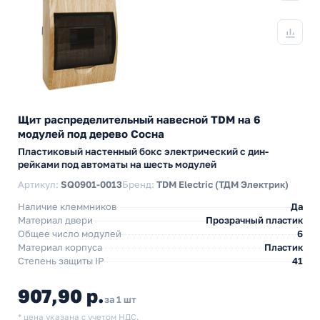
Щит распределительный навесной TDM на 6
модулей под дерево Сосна
Пластиковый настенный бокс электрический с дин-
рейками под автоматы на шесть модулей
Артикул:
SQ0901-0013
Бренд:
TDM Electric (ТДМ Электрик)
Наличие клеммников
Да
Материал двери
Прозрачный пластик
Общее число модулей
6
Материал корпуса
Пластик
Степень защиты IP
41
907,90 р.
за 1 шт
* цена указана с учетом НДС.