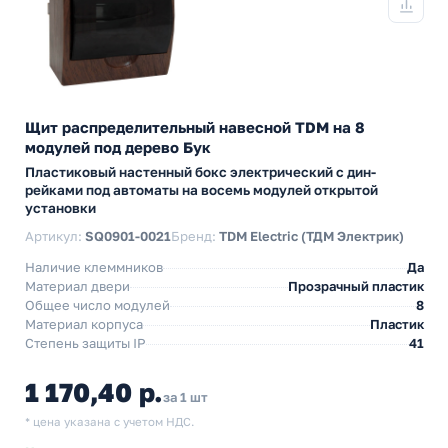
Щит распределительный навесной TDM на 8
модулей под дерево Бук
Пластиковый настенный бокс электрический с дин-
рейками под автоматы на восемь модулей открытой
установки
Артикул:
SQ0901-0021
Бренд:
TDM Electric (ТДМ Электрик)
Наличие клеммников
Да
Материал двери
Прозрачный пластик
Общее число модулей
8
Материал корпуса
Пластик
Степень защиты IP
41
1 170,40 р.
за 1 шт
* цена указана с учетом НДС.