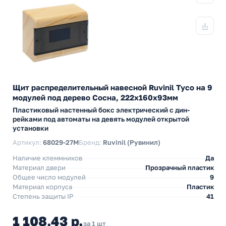
Щит распределительный навесной Ruvinil Tyco на 9
модулей под дерево Сосна, 222х160х93мм
Пластиковый настенный бокс электрический с дин-
рейками под автоматы на девять модулей открытой
установки
Артикул:
68029-27М
Бренд:
Ruvinil (Рувинил)
Наличие клеммников
Да
Материал двери
Прозрачный пластик
Общее число модулей
9
Материал корпуса
Пластик
Степень защиты IP
41
1 108,43 р.
за 1 шт