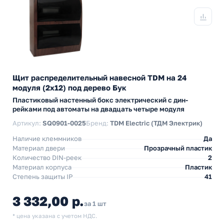
Щит распределительный навесной TDM на 24
модуля (2х12) под дерево Бук
Пластиковый настенный бокс электрический с дин-
рейками под автоматы на двадцать четыре модуля
Артикул:
SQ0901-0025
Бренд:
TDM Electric (ТДМ Электрик)
Наличие клеммников
Да
Материал двери
Прозрачный пластик
Количество DIN-реек
2
Материал корпуса
Пластик
Степень защиты IP
41
3 332,00 р.
за 1 шт
* цена указана с учетом НДС.