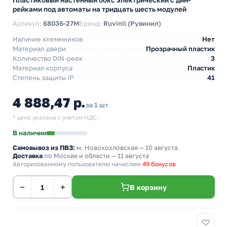
Пластиковый настенный бокс электрический с дин-
рейками под автоматы на тридцать шесть модулей
Артикул:
68036-27М
Бренд:
Ruvinil (Рувинил)
Наличие клеммников
Нет
Материал двери
Прозрачный пластик
Количество DIN-реек
3
Материал корпуса
Пластик
Степень защиты IP
41
4 888,47 р.
за 1 шт
* цена указана с учетом НДС.
В наличии
Самовывоз из ПВЗ:
м. Новохохловская
— 10 августа
Доставка
по Москве и области — 11 августа
Авторизованному пользователю начислим
49 бонусов
−
+
В корзину