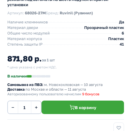
установки
Артикул:
68026-27М
Бренд:
Ruvinil (Рувинил)
Наличие клеммников
Да
Материал двери
Прозрачный пластик
Общее число модулей
6
Материал корпуса
Пластик
Степень защиты IP
41
871,80 р.
за 1 шт
* цена указана с учетом НДС.
В наличии
Самовывоз из ПВЗ:
м. Новохохловская
— 10 августа
Доставка
по Москве и области — 11 августа
Авторизованному пользователю начислим
9 бонусов
−
+
В корзину