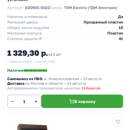
Артикул:
SQ0901-0022
Бренд:
TDM Electric (ТДМ Электрик)
Наличие клеммников
Да
Материал двери
Прозрачный пластик
Общее число модулей
10
Материал корпуса
Пластик
Степень защиты IP
41
1 329,30 р.
за 1 шт
* цена указана с учетом НДС.
Наличие
Самовывоз из ПВЗ:
м. Новохохловская
— 13 августа
Доставка
по Москве и области — 14 августа
Авторизованному пользователю начислим
13 бонусов
−
+
В корзину