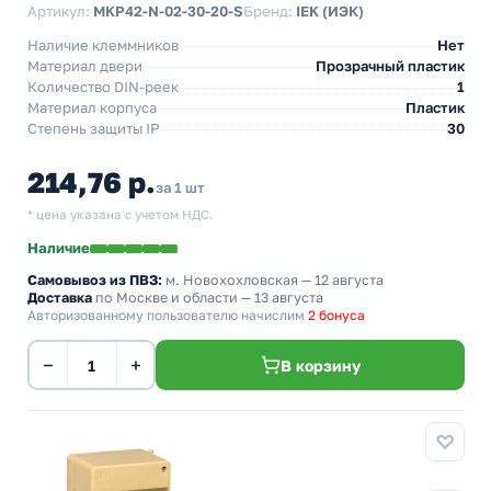
Артикул:
MKP42-N-02-30-20-S
Бренд:
IEK (ИЭК)
Наличие клеммников
Нет
Материал двери
Прозрачный пластик
Количество DIN-реек
1
Материал корпуса
Пластик
Степень защиты IP
30
214,76 р.
за 1 шт
* цена указана с учетом НДС.
Наличие
Самовывоз из ПВЗ:
м. Новохохловская
— 12 августа
Доставка
по Москве и области — 13 августа
Авторизованному пользователю начислим
2 бонуса
−
+
В корзину