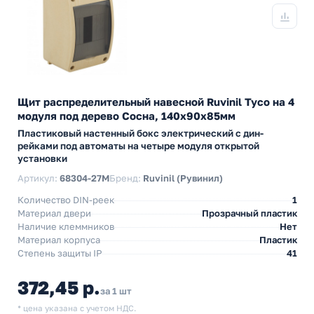
Щит распределительный навесной Ruvinil Tyco на 4
модуля под дерево Сосна, 140х90х85мм
Пластиковый настенный бокс электрический с дин-
рейками под автоматы на четыре модуля открытой
установки
Артикул:
68304-27М
Бренд:
Ruvinil (Рувинил)
Количество DIN-реек
1
Материал двери
Прозрачный пластик
Наличие клеммников
Нет
Материал корпуса
Пластик
Степень защиты IP
41
372,45 р.
за 1 шт
* цена указана с учетом НДС.