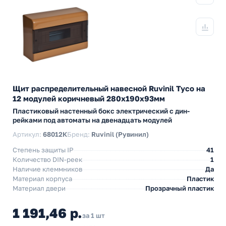
Щит распределительный навесной Ruvinil Tyco на
12 модулей коричневый 280х190х93мм
Пластиковый настенный бокс электрический с дин-
рейками под автоматы на двенадцать модулей
Артикул:
68012К
Бренд:
Ruvinil (Рувинил)
Степень защиты IP
41
Количество DIN-реек
1
Наличие клеммников
Да
Материал корпуса
Пластик
Материал двери
Прозрачный пластик
1 191,46 р.
за 1 шт