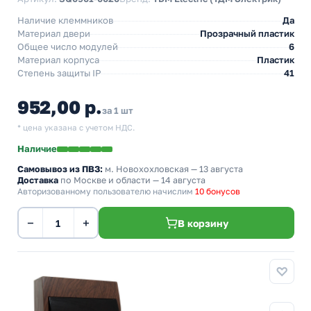
Наличие клеммников
Да
Материал двери
Прозрачный пластик
Общее число модулей
6
Материал корпуса
Пластик
Степень защиты IP
41
952,00 р.
за 1 шт
* цена указана с учетом НДС.
Наличие
Самовывоз из ПВЗ:
м. Новохохловская
— 13 августа
Доставка
по Москве и области — 14 августа
Авторизованному пользователю начислим
10 бонусов
−
+
В корзину