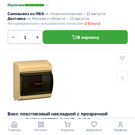
Наличие
Самовывоз из ПВЗ:
м. Новохохловская
— 12 августа
Доставка
по Москве и области — 13 августа
Авторизованному пользователю начислим
2 бонуса
−
+
В корзину
Бокс пластиковый накладной с прозрачной
крышкой ИЭК KREPTA 3 КМПн 2/6 6 модуля сосна
Пластиковый настенный бокс электрический с дин-
Главная
Каталог
Корзина
Избранное
Профиль
рейками под автоматы на шесть модулей открытой