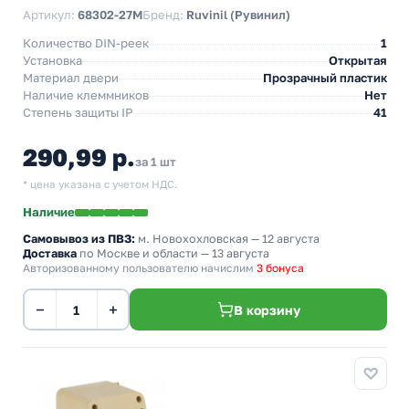
Артикул:
68302-27М
Бренд:
Ruvinil (Рувинил)
Количество DIN-реек
1
Установка
Открытая
Материал двери
Прозрачный пластик
Наличие клеммников
Нет
Степень защиты IP
41
290,99 р.
за 1 шт
* цена указана с учетом НДС.
Наличие
Самовывоз из ПВЗ:
м. Новохохловская
— 12 августа
Доставка
по Москве и области — 13 августа
Авторизованному пользователю начислим
3 бонуса
−
+
В корзину