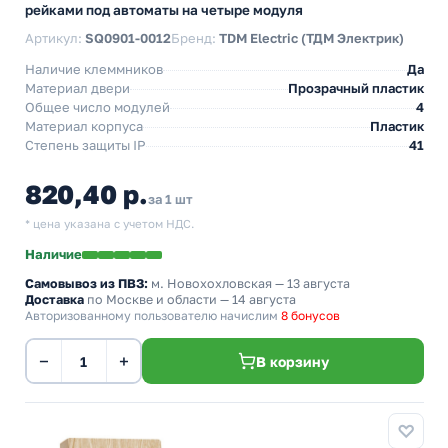
рейками под автоматы на четыре модуля
Артикул:
SQ0901-0012
Бренд:
TDM Electric (ТДМ Электрик)
Наличие клеммников
Да
Материал двери
Прозрачный пластик
Общее число модулей
4
Материал корпуса
Пластик
Степень защиты IP
41
820,40 р.
за 1 шт
* цена указана с учетом НДС.
Наличие
Самовывоз из ПВЗ:
м. Новохохловская
— 13 августа
Доставка
по Москве и области — 14 августа
Авторизованному пользователю начислим
8 бонусов
−
+
В корзину