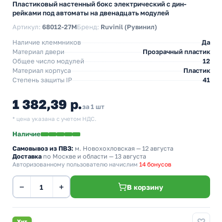
Пластиковый настенный бокс электрический с дин-
рейками под автоматы на двенадцать модулей
Артикул:
68012-27М
Бренд:
Ruvinil (Рувинил)
Наличие клеммников
Да
Материал двери
Прозрачный пластик
Общее число модулей
12
Материал корпуса
Пластик
Степень защиты IP
41
1 382,39 р.
за 1 шт
* цена указана с учетом НДС.
Наличие
Самовывоз из ПВЗ:
м. Новохохловская
— 12 августа
Доставка
по Москве и области — 13 августа
Авторизованному пользователю начислим
14 бонусов
−
+
В корзину
Хит