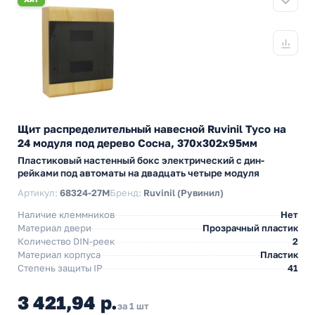
Щит распределительный навесной Ruvinil Tyco на
24 модуля под дерево Сосна, 370х302х95мм
Пластиковый настенный бокс электрический с дин-
рейками под автоматы на двадцать четыре модуля
Артикул:
68324-27М
Бренд:
Ruvinil (Рувинил)
Наличие клеммников
Нет
Материал двери
Прозрачный пластик
Количество DIN-реек
2
Материал корпуса
Пластик
Степень защиты IP
41
3 421,94 р.
за 1 шт