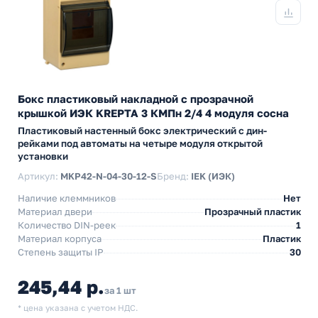
Бокс пластиковый накладной с прозрачной
крышкой ИЭК KREPTA 3 КМПн 2/4 4 модуля сосна
Пластиковый настенный бокс электрический с дин-
рейками под автоматы на четыре модуля открытой
установки
Артикул:
MKP42-N-04-30-12-S
Бренд:
IEK (ИЭК)
Наличие клеммников
Нет
Материал двери
Прозрачный пластик
Количество DIN-реек
1
Материал корпуса
Пластик
Степень защиты IP
30
245,44 р.
за 1 шт
* цена указана с учетом НДС.