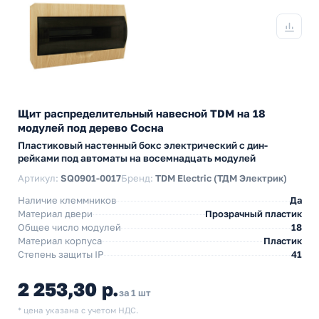
Щит распределительный навесной TDM на 18
модулей под дерево Сосна
Пластиковый настенный бокс электрический с дин-
рейками под автоматы на восемнадцать модулей
Артикул:
SQ0901-0017
Бренд:
TDM Electric (ТДМ Электрик)
Наличие клеммников
Да
Материал двери
Прозрачный пластик
Общее число модулей
18
Материал корпуса
Пластик
Степень защиты IP
41
2 253,30 р.
за 1 шт
* цена указана с учетом НДС.