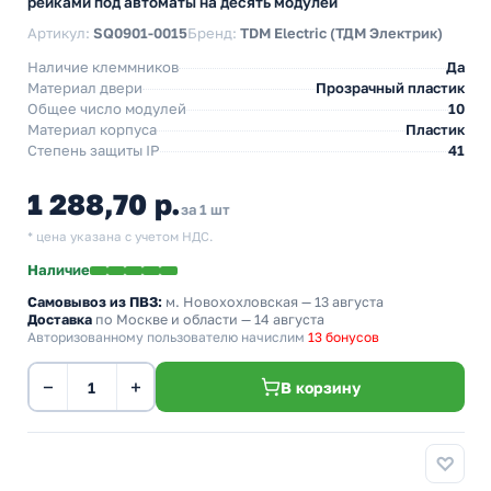
рейками под автоматы на десять модулей
Артикул:
SQ0901-0015
Бренд:
TDM Electric (ТДМ Электрик)
Наличие клеммников
Да
Материал двери
Прозрачный пластик
Общее число модулей
10
Материал корпуса
Пластик
Степень защиты IP
41
1 288,70 р.
за 1 шт
* цена указана с учетом НДС.
Наличие
Самовывоз из ПВЗ:
м. Новохохловская
— 13 августа
Доставка
по Москве и области — 14 августа
Авторизованному пользователю начислим
13 бонусов
−
+
В корзину