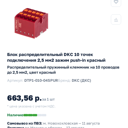
Блок распределительный DKC 10 точек
подключения 2,5 мм2 зажим push-in красный
Распределительный пружинный клеммник на 10 проводов
до 2,5 мм2, цвет красный
Артикул:
DTP1-010-04SPUR
Бренд:
DKC (ДКС)
663,56 р.
за 1 шт
* цена указана с учетом НДС.
Наличие
Самовывоз из ПВЗ:
м. Новохохловская
— 11 августа
Доставка
по Москве и области — 12 августа