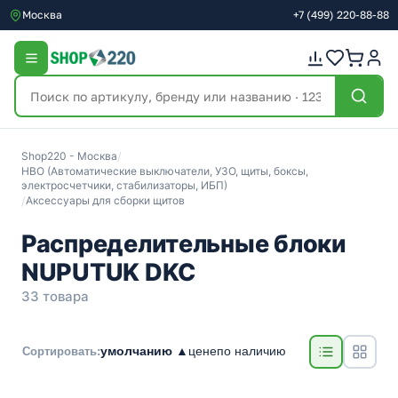
Москва
+7
(499)
220-88-88
Shop220 - Москва
/
НВО (Автоматические выключатели, УЗО, щиты, боксы,
электросчетчики, стабилизаторы, ИБП)
/
Аксессуары для сборки щитов
Распределительные блоки
NUPUTUK DKC
33 товара
умолчанию ▲
цене
по наличию
Сортировать: