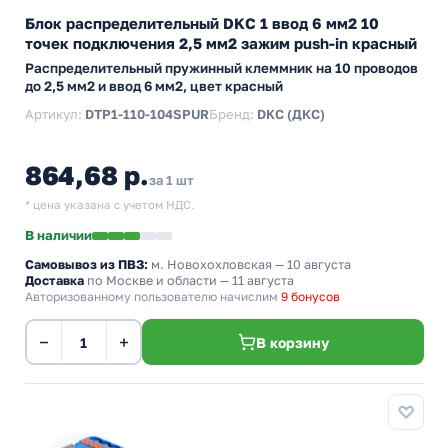
Блок распределительный DKC 1 ввод 6 мм2 10
точек подключения 2,5 мм2 зажим push-in красный
Распределительный пружинный клеммник на 10 проводов
до 2,5 мм2 и ввод 6 мм2, цвет красный
Артикул:
DTP1-110-104SPUR
Бренд:
DKC (ДКС)
864,68 р.
за 1 шт
* цена указана с учетом НДС.
В наличии
Самовывоз из ПВЗ:
м. Новохохловская
— 10 августа
Доставка
по Москве и области — 11 августа
Авторизованному пользователю начислим
9 бонусов
−
+
В корзину