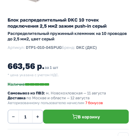
Блок распределительный DKC 10 точек
подключения 2,5 мм2 зажим push-in серый
Распределительный пружинный клеммник на 10 проводов
до 2,5 мм2, цвет серый
Артикул:
DTP1-010-04SPUG
Бренд:
DKC (ДКС)
663,56 р.
за 1 шт
* цена указана с учетом НДС.
Наличие
Самовывоз из ПВЗ:
м. Новохохловская
— 11 августа
Доставка
по Москве и области — 12 августа
Авторизованному пользователю начислим
7 бонусов
−
+
В корзину