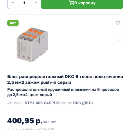
−
+
В корзину
Хит
Блок распределительный DKC 6 точек подключения
2,5 мм2 зажим push-in серый
Распределительный пружинный клеммник на 6 проводов
до 2,5 мм2, цвет серый
Артикул:
DTP1-006-04SPUG
Бренд:
DKC (ДКС)
400,95 р.
за 1 шт
* цена указана с учетом НДС.