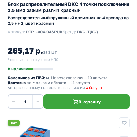
Блок распределительный DKC 4 точки подключения
2.5 мм2 зажим push-in красный
Распределительный пружинный клеммник на 4 провода до
2,5 мм2, цвет красный
Артикул:
DTP1-004-04SPUR
Бренд:
DKC (ДКС)
265,17 р.
за 1 шт
* цена указана с учетом НДС.
В наличии
Самовывоз из ПВЗ:
м. Новохохловская
— 10 августа
Доставка
по Москве и области — 11 августа
Авторизованному пользователю начислим
3 бонуса
−
+
В корзину
Хит