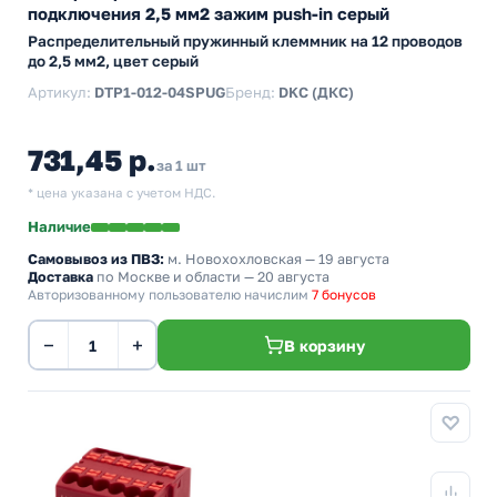
подключения 2,5 мм2 зажим push-in серый
Распределительный пружинный клеммник на 12 проводов
до 2,5 мм2, цвет серый
Артикул:
DTP1-012-04SPUG
Бренд:
DKC (ДКС)
731,45 р.
за 1 шт
* цена указана с учетом НДС.
Наличие
Самовывоз из ПВЗ:
м. Новохохловская
— 19 августа
Доставка
по Москве и области — 20 августа
Авторизованному пользователю начислим
7 бонусов
−
+
В корзину