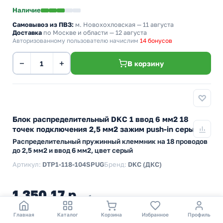
до 2,5 мм2 и ввод 6 мм2, цвет синий
Артикул:
DTP1-118-104SPUB
Бренд:
DKC (ДКС)
1 350,17 р.
за 1 шт
* цена указана с учетом НДС.
Наличие
Самовывоз из ПВЗ:
м. Новохохловская
— 11 августа
Доставка
по Москве и области — 12 августа
Авторизованному пользователю начислим
14 бонусов
−
+
В корзину
Главная
Каталог
Корзина
Избранное
Профиль