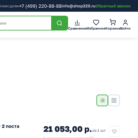
+7
(499)
220-88-88
бочим дням
info@shop220.ru
Обратный звонок
Сравнение
Избранное
Корзина
Войти
 2 поста
21 053,00 р.
за 1 шт