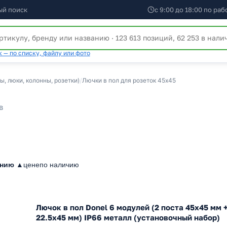
ый поиск
с 9:00 до 18:00 по ра
 — по списку, файлу или фото
, люки, колонны, розетки)
/
Лючки в пол для розеток 45х45
в
анию ▲
цене
по наличию
Лючок в пол Donel 6 модулей (2 поста 45х45 мм +
22.5х45 мм) IP66 металл (установочный набор)