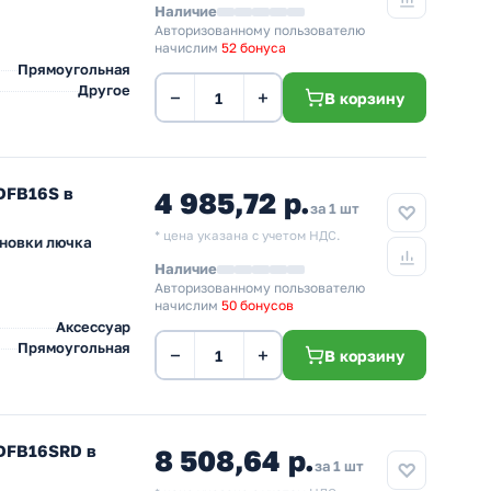
Наличие
Авторизованному пользователю
начислим
52 бонуса
Прямоугольная
Другое
−
+
В корзину
DFB16S в
4 985,72 р.
за 1 шт
* цена указана с учетом НДС.
ановки лючка
Наличие
Авторизованному пользователю
начислим
50 бонусов
Аксессуар
Прямоугольная
−
+
В корзину
 DFB16SRD в
8 508,64 р.
за 1 шт