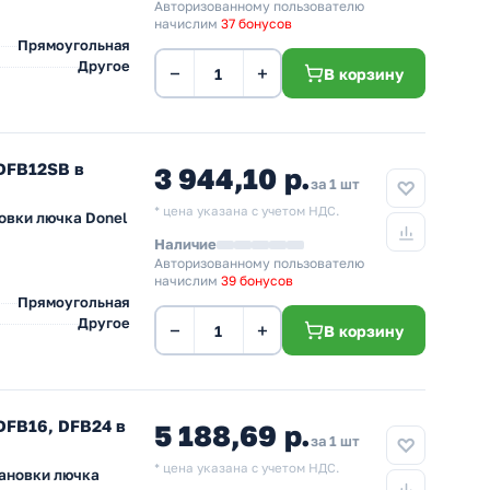
Авторизованному пользователю
начислим
37 бонусов
Прямоугольная
Другое
−
+
В корзину
DFB12SB в
3 944,10 р.
за 1 шт
* цена указана с учетом НДС.
овки лючка Donel
Наличие
Авторизованному пользователю
начислим
39 бонусов
Прямоугольная
Другое
−
+
В корзину
DFB16, DFB24 в
5 188,69 р.
за 1 шт
* цена указана с учетом НДС.
тановки лючка