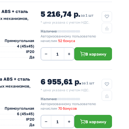
 ABS + сталь
5 216,74 р.
за 1 шт
ых механизмов,
* цена указана с учетом НДС.
Наличие
Авторизованному пользователю
Прямоугольная
начислим
52 бонуса
4 (45х45)
IP20
−
+
В корзину
Да
а ABS + сталь
6 955,61 р.
за 1 шт
ных механизмов,
* цена указана с учетом НДС.
Наличие
Авторизованному пользователю
Прямоугольная
начислим
70 бонусов
6 (45х45)
IP20
−
+
В корзину
Да