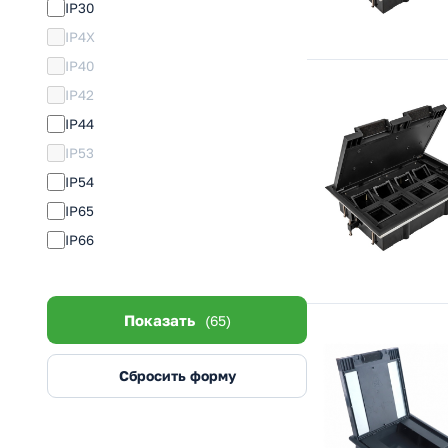
IP30
IP4X
IP40
IP42
IP44
IP53
IP54
IP65
IP66
Показать
(65)
Сбросить форму