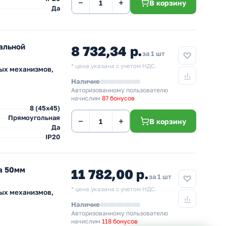
−
+
В корзину
Да
альной
8 732,34 р.
за 1 шт
* цена указана с учетом НДС.
ных механизмов,
Наличие
Авторизованному пользователю
начислим
87 бонусов
8 (45х45)
Прямоугольная
−
+
В корзину
Да
IP20
а 50мм
11 782,00 р.
за 1 шт
* цена указана с учетом НДС.
ных механизмов,
Наличие
Авторизованному пользователю
начислим
118 бонусов