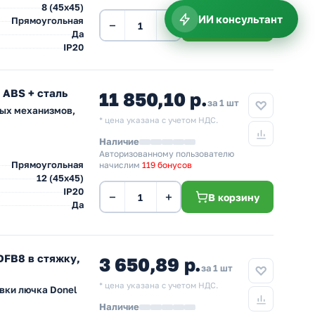
8 (45х45)
ИИ консультант
Прямоугольная
−
+
В корзину
Да
IP20
 ABS + сталь
11 850,10 р.
за 1 шт
ных механизмов,
* цена указана с учетом НДС.
Наличие
Авторизованному пользователю
Прямоугольная
начислим
119 бонусов
12 (45х45)
IP20
−
+
В корзину
Да
DFB8 в стяжку,
3 650,89 р.
за 1 шт
* цена указана с учетом НДС.
вки лючка Donel
Наличие