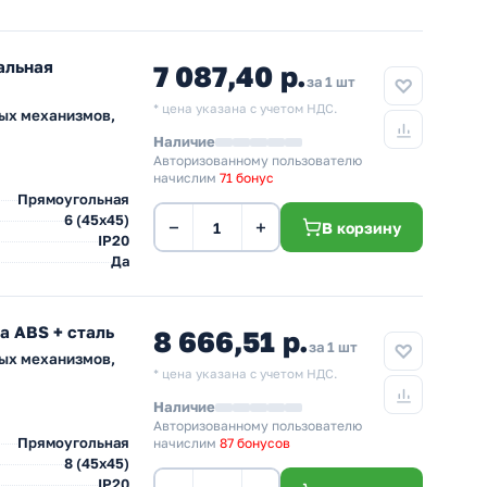
альная
7 087,40 р.
за 1 шт
* цена указана с учетом НДС.
ных механизмов,
Наличие
Авторизованному пользователю
начислим
71 бонус
Прямоугольная
6 (45х45)
−
+
В корзину
IP20
Да
а ABS + сталь
8 666,51 р.
за 1 шт
ных механизмов,
* цена указана с учетом НДС.
Наличие
Авторизованному пользователю
Прямоугольная
начислим
87 бонусов
8 (45х45)
IP20