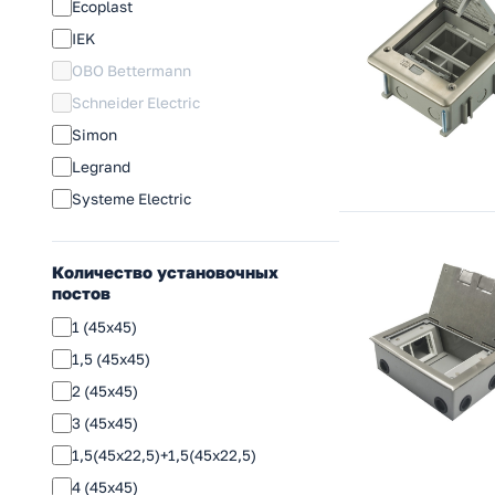
Ecoplast
IEK
OBO Bettermann
Schneider Electric
Simon
Legrand
Systeme Electric
Количество установочных
постов
1 (45х45)
1,5 (45х45)
2 (45х45)
3 (45х45)
1,5(45х22,5)+1,5(45х22,5)
4 (45х45)