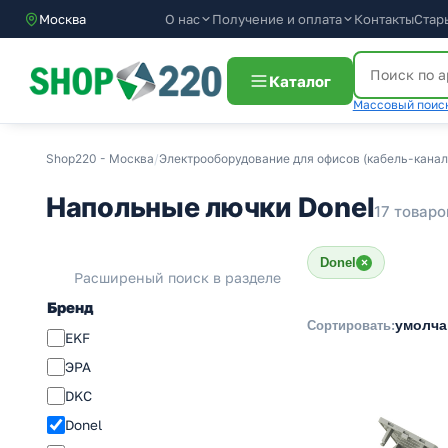
О нас
Получение и оплата
Контакты
Стар
Москва
Каталог
Массовый поиск
Shop220 - Москва
/
Электрооборудование для офисов (кабель-каналы
Напольные лючки Donel
17 товаро
Donel
×
Расширеный поиск в разделе
Бренд
умолч
Сортировать:
EKF
ЭРА
DKC
Donel