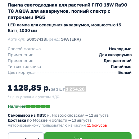
Лампа светодиодная для растений FITO 15W Ra90
Т8 AQUA для аквариумов, полный спектр с
патронами IP65
LED лампа для освещения аквариумов, мощностью 15
Ватт, 1000 мм
Артикул:
Б0057418
Бренд:
ЭРА (ERA)
Способ монтажа
Накладные
Применение
Для аквариумов
Применение
Для растений
Тип светильника
Линейные
Цвет корпуса
Белый
1 128,85 р.
1 254,28
за 1 шт
* цена указана с учетом НДС.
Наличие
Самовывоз из ПВЗ:
м. Новохохловская
— 12 августа
Доставка
по Москве и области — 13 августа
Авторизованному пользователю начислим
11 бонусов