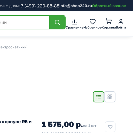
+7
(499)
220-88-88
бочим дням
info@shop220.ru
Обратный звонок
Сравнение
Избранное
Корзина
Войти
лектросчетчики)
 корпусе R5 и
1 575,00 р.
за 1 шт