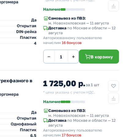
* цена указана с учетом НДС.
нергомера
Наличие
Самовывоз из ПВЗ:
Да
м. Новохохловская
— 11 августа
Открытая
Доставка
по Москве и области — 12
DIN-рейка
августа
Пластик
Авторизованному пользователю
начислим
16 бонусов
4
−
+
В корзину
трехфазного в
1 725,00 р.
за 1 шт
* цена указана с учетом НДС.
нергомера
Наличие
Самовывоз из ПВЗ:
Да
м. Новохохловская
— 11 августа
Открытая
Доставка
по Москве и области — 12
Однофазный
августа
Пластик
Авторизованному пользователю
начислим
17 бонусов
6.5