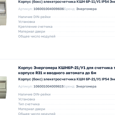
Корпус (бокс) элекетросчетчика КШН 6Р-11/У1 IP54 Э
Артикул:
106001004009606
Бренд:
Энергомера
Наличие DIN-рейки
Установка
Крепление счетчика
Материал двери
Общее число модулей
Корпус Энергомера КШН6Р-21/У1 для счетчика 
корпусе R31 и вводного автомата до 6м
Корпус (бокс) элекетросчетчика КШН 6Р-21/У1 IP54 Э
Артикул:
106001004009615
Бренд:
Энергомера
Наличие DIN-рейки
Установка
Тип счетчика
Материал двери
Общее число модулей