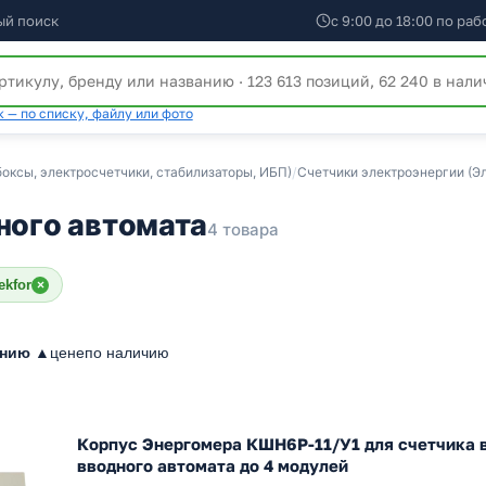
ый поиск
с 9:00 до 18:00 по ра
 — по списку, файлу или фото
оксы, электросчетчики, стабилизаторы, ИБП)
/
Счетчики электроэнергии (Э
ного автомата
4 товара
ekfor
×
анию ▲
цене
по наличию
Корпус Энергомера КШН6Р-11/У1 для счетчика в
вводного автомата до 4 модулей