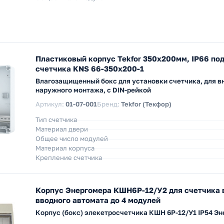
Пластиковый корпус Tekfor 350x200мм, IP66 по
счетчика KNS 66-350x200-1
Влагозащищенный бокс для установки счетчика, для в
наружного монтажа, с DIN-рейкой
Артикул:
01-07-001
Бренд:
Tekfor (Текфор)
Тип счетчика
Материал двери
Общее число модулей
Материал корпуса
Крепление счетчика
Корпус Энергомера КШН6Р-12/У2 для счетчика в
вводного автомата до 4 модулей
Корпус (бокс) элекетросчетчика КШН 6Р-12/У1 IP54 Э