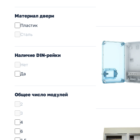
Материал двери
Пластик
Сталь
Наличие DIN-рейки
Нет
Да
Общее число модулей
2
3
4
6