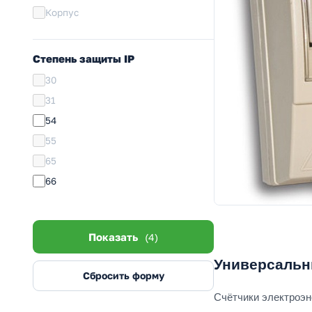
72
Корпус
Степень защиты IP
30
31
54
55
65
66
Показать
(4)
Универсальны
Сбросить форму
Счётчики электроэн