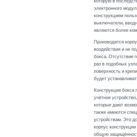
которую в последст
электронного модул
конструкциям польз
выключатели, вводн
являются более ком
Производятся корпу
воздействия и не п
бокса. Отсутствие 
раз в подобных узл
поверхность и креп
будет устанавливат
Конструкция бокса 
учётное устройство
которые дают возмо
также имеются спец
устройствам. Это д
корпус конструкции
общую защищённост