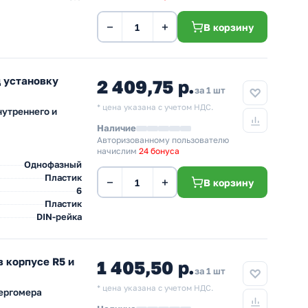
−
+
В корзину
д установку
2 409,75 р.
за 1 шт
* цена указана с учетом НДС.
нутреннего и
Наличие
Авторизованному пользователю
начислим
24 бонуса
Однофазный
Пластик
−
+
В корзину
6
Пластик
DIN-рейка
 корпусе R5 и
1 405,50 р.
за 1 шт
* цена указана с учетом НДС.
нергомера