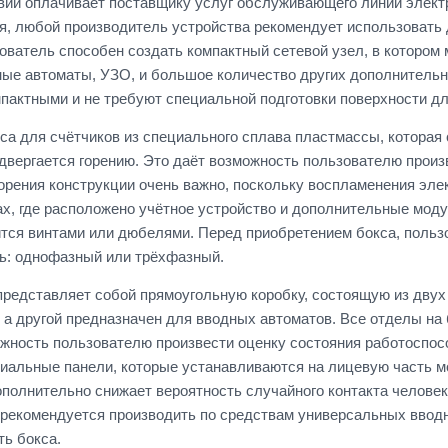
вии оплачивает поставщику услуг обслуживающего линии элект
я, любой производитель устройства рекомендует использовать
ователь способен создать компактный сетевой узел, в котором 
ые автоматы, УЗО, и большое количество других дополнитель
пактными и не требуют специальной подготовки поверхности дл
са для счётчиков из специального сплава пластмассы, которая
одвергается горению. Это даёт возможность пользователю произ
горения конструкции очень важно, поскольку воспламенения эле
ах, где расположено учётное устройство и дополнительные мод
ится винтами или дюбелями. Перед приобретением бокса, польз
ь: однофазный или трёхфазный.
представляет собой прямоугольную коробку, состоящую из дву
, а другой предназначен для вводных автоматов. Все отделы на
жность пользователю произвести оценку состояния работоспособ
иальные панели, которые устанавливаются на лицевую часть м
ополнительно снижает вероятность случайного контакта челове
 рекомендуется производить по средствам универсальных ввод
ь бокса.