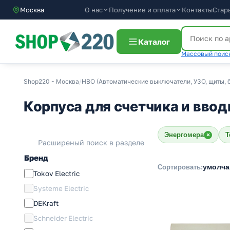
О нас
Получение и оплата
Контакты
Стар
Москва
Каталог
Массовый поиск
Shop220 - Москва
/
НВО (Автоматические выключатели, УЗО, щиты, б
Корпуса для счетчика и ввод
Энергомера
T
×
Расширеный поиск в разделе
Бренд
умолч
Сортировать:
Tokov Electric
Systeme Electric
DEKraft
Schneider Electric