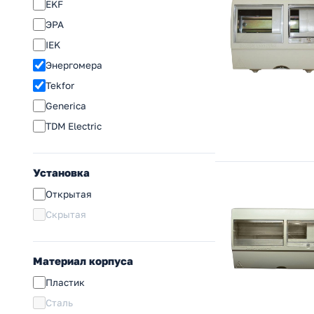
EKF
ЭРА
IEK
Энергомера
Tekfor
Generica
TDM Electric
Установка
Открытая
Скрытая
Материал корпуса
Пластик
Сталь