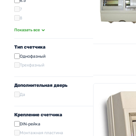
6.5
7
8
9
Показать все
10
11
Тип счетчика
12
Однофазный
14
Трехфазный
15
18
Дополнительная дверь
20
Да
24
30
Крепление счетчика
36
42
DIN-рейка
48
Монтажная пластина