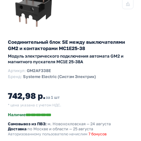
Соединительный блок SE между выключателями
GM2 и контакторами MC1E25-38
Модуль электрического подключения автомата GM2 и
магнитного пускателя MC1E 25-38А
Артикул:
GM2AF338E
Бренд:
Systeme Electric (Систэм Электрик)
742,98 р.
за 1 шт
* цена указана с учетом НДС.
Наличие
Самовывоз из ПВЗ:
м. Новохохловская
— 24 августа
Доставка
по Москве и области — 25 августа
Авторизованному пользователю начислим
7 бонусов