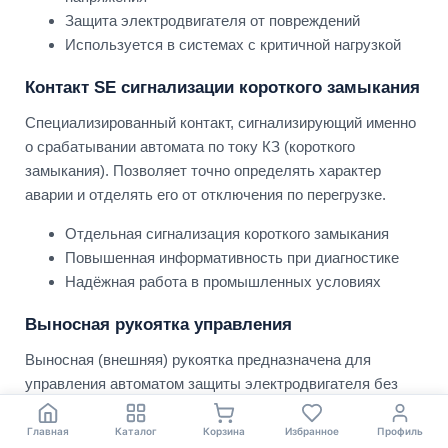
Защита электродвигателя от повреждений
Используется в системах с критичной нагрузкой
Контакт SE сигнализации короткого замыкания
Специализированный контакт, сигнализирующий именно
о срабатывании автомата по току КЗ (короткого
замыкания). Позволяет точно определять характер
аварии и отделять его от отключения по перегрузке.
Отдельная сигнализация короткого замыкания
Повышенная информативность при диагностике
Надёжная работа в промышленных условиях
Выносная рукоятка управления
Выносная (внешняя) рукоятка предназначена для
управления автоматом защиты электродвигателя без
необходимости открывать дверцу шкафа или панели.
Часто используется в распределительных щитах,
Главная
Каталог
Корзина
Избранное
Профиль