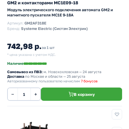
GM2 и контакторами MC1E09-18
Модуль электрического подключения автомата GM2 и
магнитного пускателя MC1E 9-18А
Артикул:
GM2AF318E
Бренд:
Systeme Electric (Систэм Электрик)
742,98 р.
за 1 шт
* цена указана с учетом НДС.
Наличие
Самовывоз из ПВЗ:
м. Новохохловская
— 24 августа
Доставка
по Москве и области — 25 августа
Авторизованному пользователю начислим
7 бонусов
−
+
В корзину