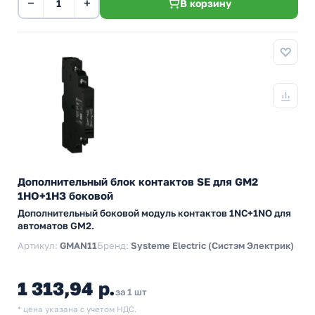
−
+
В корзину
Дополнительный блок контактов SE для GM2
1НО+1НЗ боковой
Дополнительный боковой модуль контактов 1NC+1NO для
автоматов GM2.
Артикул:
GMAN11
Бренд:
Systeme Electric (Систэм Электрик)
1 313,94 р.
за 1 шт
* цена указана с учетом НДС.