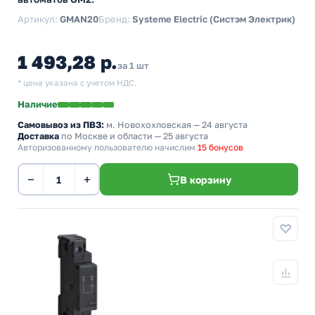
Артикул:
GMAN20
Бренд:
Systeme Electric (Систэм Электрик)
1 493,28 р.
за 1 шт
* цена указана с учетом НДС.
Наличие
Самовывоз из ПВЗ:
м. Новохохловская
— 24 августа
Доставка
по Москве и области — 25 августа
Авторизованному пользователю начислим
15 бонусов
−
+
В корзину