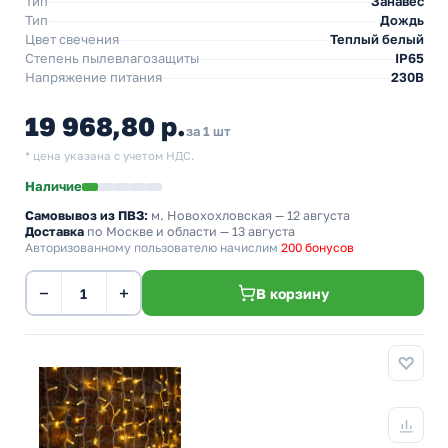
Тип
Занавес
Тип
Дождь
Цвет свечения
Теплый белый
Степень пылевлагозащиты
IP65
Напряжение питания
230В
19 968,80 р.
за 1 шт
* цена указана с учетом НДС.
Наличие
Самовывоз из ПВЗ:
м. Новохохловская
— 12 августа
Доставка
по Москве и области — 13 августа
Авторизованному пользователю начислим
200 бонусов
−
+
В корзину