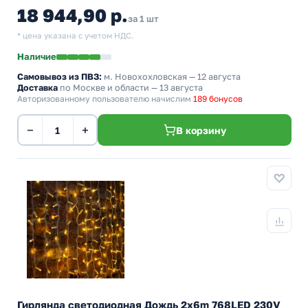
18 944,90 р.
за 1 шт
* цена указана с учетом НДС.
Наличие
Самовывоз из ПВЗ:
м. Новохохловская
— 12 августа
Доставка
по Москве и области — 13 августа
Авторизованному пользователю начислим
189 бонусов
−
+
В корзину
Гирлянда светодиодная Дождь 2x6m 768LED 230V