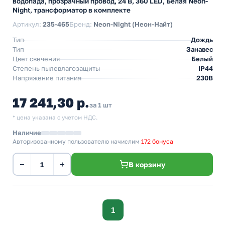
водопада, прозрачный провод, 24 В, 360 LED, Белая Neon-
Night, трансформатор в комплекте
Артикул:
235-465
Бренд:
Neon-Night (Неон-Найт)
Тип
Дождь
Тип
Занавес
Цвет свечения
Белый
Степень пылевлагозащиты
IP44
Напряжение питания
230В
17 241,30 р.
за 1 шт
* цена указана с учетом НДС.
Наличие
Авторизованному пользователю начислим
172 бонуса
−
+
В корзину
1