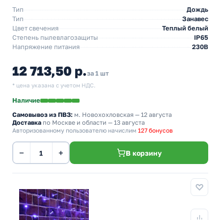
Тип
Дождь
Тип
Занавес
Цвет свечения
Теплый белый
Степень пылевлагозащиты
IP65
Напряжение питания
230В
12 713,50 р.
за 1 шт
* цена указана с учетом НДС.
Наличие
Самовывоз из ПВЗ:
м. Новохохловская
— 12 августа
Доставка
по Москве и области — 13 августа
Авторизованному пользователю начислим
127 бонусов
−
+
В корзину