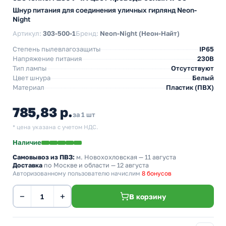
Шнур питания для соединения уличных гирлянд Neon-
Night
Артикул:
303-500-1
Бренд:
Neon-Night (Неон-Найт)
Степень пылевлагозащиты
IP65
Напряжение питания
230В
Тип лампы
Отсутствуют
Цвет шнура
Белый
Материал
Пластик (ПВХ)
785,83 р.
за 1 шт
* цена указана с учетом НДС.
Наличие
Самовывоз из ПВЗ:
м. Новохохловская
— 11 августа
Доставка
по Москве и области — 12 августа
Авторизованному пользователю начислим
8 бонусов
−
+
В корзину