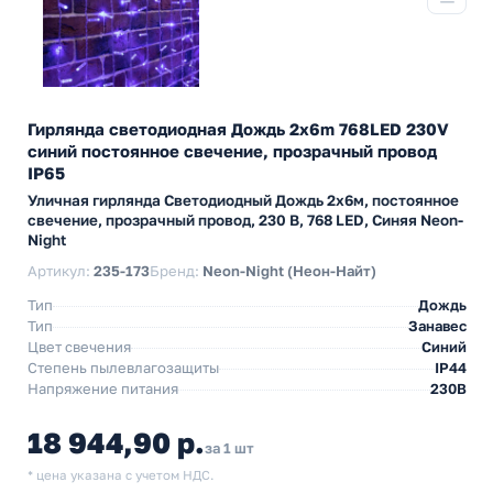
Гирлянда светодиодная Дождь 2x6m 768LED 230V
синий постоянное свечение, прозрачный провод
IP65
Уличная гирлянда Светодиодный Дождь 2х6м, постоянное
свечение, прозрачный провод, 230 В, 768 LED, Синяя Neon-
Night
Артикул:
235-173
Бренд:
Neon-Night (Неон-Найт)
Тип
Дождь
Тип
Занавес
Цвет свечения
Синий
Степень пылевлагозащиты
IP44
Напряжение питания
230В
18 944,90 р.
за 1 шт
* цена указана с учетом НДС.