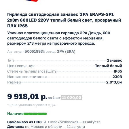
Гирлянда светодиодная занавес ЭРА ERAPS-SP1
2x3m 600LED 220V теплый белый свет, прозрачный
ПВХ IP65
Уличная влагозащищенная гирлянда ЭРА Дождь, 600
светодиодов белого света с эффектом мерцания,
размером 2*3 метра из прозрачного провода.
Артикул:
Б0051893
Бренд:
ЭРА (ERA)
Тип
Занавес
Цвет свечения
Теплый белый
Степень пылевлагозащиты
IP65
Напряжение питания
230В
Размер
2,0*3,0м
9 918,01 р.
11 020,00
за 1 шт
* цена указана с учетом НДС.
Наличие
Самовывоз из ПВЗ:
м. Новохохловская
— 11 августа
Доставка
по Москве и области — 12 августа