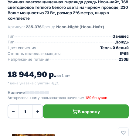
Уличная влагозащищенная гирлянда дождь Неон-найт, 768
светодиодов теплого белого света на черном проводе, 230
Вольт мощностью 73 Вт, размер 2*6 метра, шнур в
комплекте
Артикул:
235-376
Бренд:
Neon-Night (Неон-Найт)
Тип
Занавес
Тип
Дождь
Цвет свечения
Теплый белый
Степень пылевлагозащиты
IP65
Напряжение питания
230В
18 944,90 р.
за 1 шт
* цена указана с учетом НДС.
Наличие
Авторизованному пользователю начислим
189 бонусов
−
+
В корзину