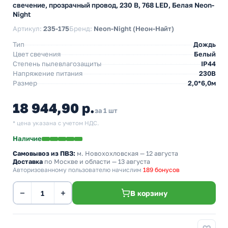
свечение, прозрачный провод, 230 В, 768 LED, Белая Neon-
Night
Артикул:
235-175
Бренд:
Neon-Night (Неон-Найт)
Тип
Дождь
Цвет свечения
Белый
Степень пылевлагозащиты
IP44
Напряжение питания
230В
Размер
2,0*6,0м
18 944,90 р.
за 1 шт
* цена указана с учетом НДС.
Наличие
Самовывоз из ПВЗ:
м. Новохохловская
— 12 августа
Доставка
по Москве и области — 13 августа
Авторизованному пользователю начислим
189 бонусов
−
+
В корзину