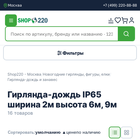
Москва
+7
(499)
220-88-88
Фильтры
Shop220 - Москва
/
Новогодние гирлянды, фигуры, елки
/
Гирлянда-дождь и занавес
Гирлянда-дождь IP65
ширина 2м высота 6м, 9м
16 товаров
умолчанию ▲
цене
по наличию
Сортировать: