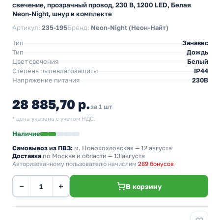
свечение, прозрачный провод, 230 В, 1200 LED, Белая
Neon-Night, шнур в комплекте
Артикул:
235-195
Бренд:
Neon-Night (Неон-Найт)
Тип
Занавес
Тип
Дождь
Цвет свечения
Белый
Степень пылевлагозащиты
IP44
Напряжение питания
230В
28 885,70 р.
за 1 шт
* цена указана с учетом НДС.
Наличие
Самовывоз из ПВЗ:
м. Новохохловская
— 12 августа
Доставка
по Москве и области — 13 августа
Авторизованному пользователю начислим
289 бонусов
−
+
В корзину