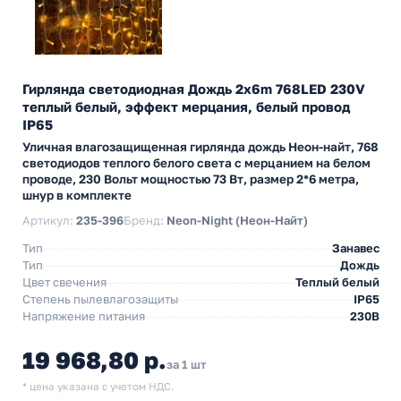
Гирлянда светодиодная Дождь 2x6m 768LED 230V
теплый белый, эффект мерцания, белый провод
IP65
Уличная влагозащищенная гирлянда дождь Неон-найт, 768
светодиодов теплого белого света с мерцанием на белом
проводе, 230 Вольт мощностью 73 Вт, размер 2*6 метра,
шнур в комплекте
Артикул:
235-396
Бренд:
Neon-Night (Неон-Найт)
Тип
Занавес
Тип
Дождь
Цвет свечения
Теплый белый
Степень пылевлагозащиты
IP65
Напряжение питания
230В
19 968,80 р.
за 1 шт
* цена указана с учетом НДС.