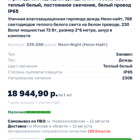
теплый белый, постоянное свечение, белый провод
IP65
Уличная влагозащищенная гирлянда дождь Неон-найт, 768
светодиодов теплого белого света на белом проводе, 230
Вольт мощностью 73 Вт, размер 2*6 метра, шнур в
комплекте
Артикул:
235-296
Бренд:
Neon-Night (Неон-Найт)
Тип
Занавес
Тип
Дождь
Цвет свечения
Теплый белый
Степень пылевлагозащиты
IP65
Напряжение питания
230В
18 944,90 р.
за 1 шт
* цена указана с учетом НДС.
Наличие
Самовывоз из ПВЗ:
м. Новохохловская
— 12 августа
Доставка
по Москве и области — 13 августа
Авторизованному пользователю начислим
189 бонусов