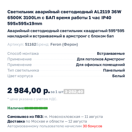
Светильник аварийный светодиодный AL2119 36W
6500K 3100Lm с БАП время работы 1 час IP40
595x595x19mm
Аварийный светодиодный светильник квадратный 595*595
накладной и встраиваемый в армстронг с блоком бап
Артикул:
51162
Бренд:
Feron (Ферон)
Способ монтажа
Встраиваемые
Применение
Для потолков Армстронг
Применение
Для офисных помещений
Тип светильника
Панельный
Цвет корпуса
Белый
2 984,00 р.
3 282,40
за 1 шт
* цена указана с учетом НДС.
Наличие
Самовывоз из ПВЗ:
м. Новохохловская
— 11 августа
Доставка
по Москве и области — 12 августа
Авторизованному пользователю начислим
30 бонусов