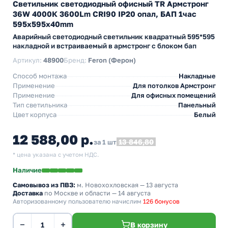
Светильник светодиодный офисный TR Армстронг
36W 4000К 3600Lm CRI90 IP20 опал, БАП 1час
595х595х40mm
Аварийный светодиодный светильник квадратный 595*595
накладной и встраиваемый в армстронг с блоком бап
Артикул:
48900
Бренд:
Feron (Ферон)
Способ монтажа
Накладные
Применение
Для потолков Армстронг
Применение
Для офисных помещений
Тип светильника
Панельный
Цвет корпуса
Белый
12 588,00 р.
13 846,80
за 1 шт
* цена указана с учетом НДС.
Наличие
Самовывоз из ПВЗ:
м. Новохохловская
— 13 августа
Доставка
по Москве и области — 14 августа
Авторизованному пользователю начислим
126 бонусов
−
+
В корзину