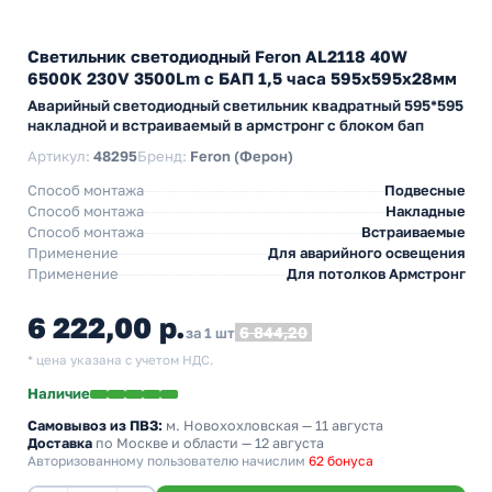
Светильник светодиодный Feron AL2118 40W
6500K 230V 3500Lm с БАП 1,5 часа 595х595х28мм
Аварийный светодиодный светильник квадратный 595*595
накладной и встраиваемый в армстронг с блоком бап
Артикул:
48295
Бренд:
Feron (Ферон)
Способ монтажа
Подвесные
Способ монтажа
Накладные
Способ монтажа
Встраиваемые
Применение
Для аварийного освещения
Применение
Для потолков Армстронг
6 222,00 р.
6 844,20
за 1 шт
* цена указана с учетом НДС.
Наличие
Самовывоз из ПВЗ:
м. Новохохловская
— 11 августа
Доставка
по Москве и области — 12 августа
Авторизованному пользователю начислим
62 бонуса