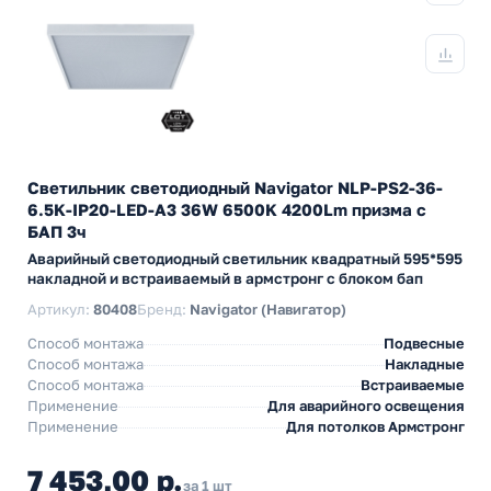
Светильник светодиодный Navigator NLP-PS2-36-
6.5K-IP20-LED-A3 36W 6500K 4200Lm призма с
БАП 3ч
Аварийный светодиодный светильник квадратный 595*595
накладной и встраиваемый в армстронг с блоком бап
Артикул:
80408
Бренд:
Navigator (Навигатор)
Способ монтажа
Подвесные
Способ монтажа
Накладные
Способ монтажа
Встраиваемые
Применение
Для аварийного освещения
Применение
Для потолков Армстронг
7 453,00 р.
за 1 шт