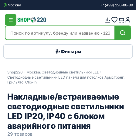
Москва
+7
(499)
220-88-88
Фильтры
Shop220 - Москва
/
Светодиодные светильники LED
/
Светодиодные светильники LED панели для потолков Армстронг,
Грильято, Clip-In
Накладные/встраиваемые
светодиодные светильники
LED IP20, IP40 с блоком
аварийного питания
29 товаров