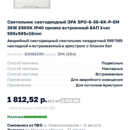
Светильник светодиодный ЭРА SPO-6-36-6K-P-EM
36W 6500K IP40 призма встроенный БАП 1час
595x595x19mm
Аварийный светодиодный светильник квадратный 595*595
накладной и встраиваемый в армстронг с блоком бап
Артикул:
Б0065299
Бренд:
ЭРА (ERA)
Способ монтажа
Подвесные
Способ монтажа
Накладные
Способ монтажа
Встраиваемые
Применение
Для аварийного освещения
Применение
Для потолков Армстронг
1 812,52 р.
2 013,92
за 1 шт
* цена указана с учетом НДС.
Наличие
Самовывоз из ПВЗ:
м. Новохохловская
— 11 августа
Доставка
по Москве и области — 12 августа