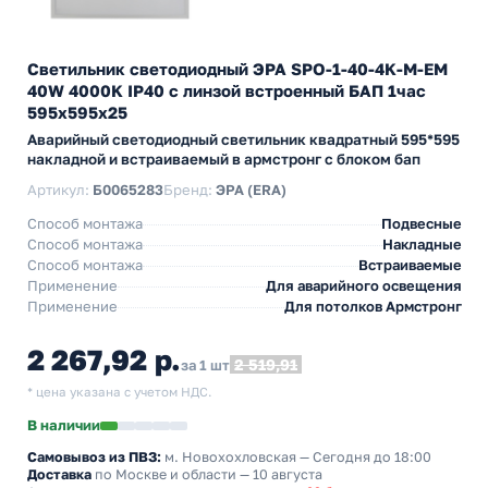
Светильник светодиодный ЭРА SPO-1-40-4K-M-EM
40W 4000K IP40 с линзой встроенный БАП 1час
595x595x25
Аварийный светодиодный светильник квадратный 595*595
накладной и встраиваемый в армстронг с блоком бап
Артикул:
Б0065283
Бренд:
ЭРА (ERA)
Способ монтажа
Подвесные
Способ монтажа
Накладные
Способ монтажа
Встраиваемые
Применение
Для аварийного освещения
Применение
Для потолков Армстронг
2 267,92 р.
2 519,91
за 1 шт
* цена указана с учетом НДС.
В наличии
Самовывоз из ПВЗ:
м. Новохохловская
— Сегодня до 18:00
Доставка
по Москве и области — 10 августа