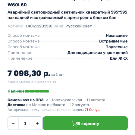
W60L60
Аварийный светодиодный светильник квадратный 595*595
накладной и встраиваемый в армстронг с блоком бап
Артикул:
14061123159
Бренд:
Русский Свет
Способ монтажа
Накладные
Способ монтажа
Встраиваемые
Способ монтажа
Подвесные
Применение
Для медицинских учреждений
Применение
Для ЖКХ
7 098,30 р.
за 1 шт
* цена указана с учетом НДС.
Наличие
Самовывоз из ПВЗ:
м. Новохохловская
— 11 августа
Доставка
по Москве и области — 12 августа
Авторизованному пользователю начислим
71 бонус
−
+
В корзину