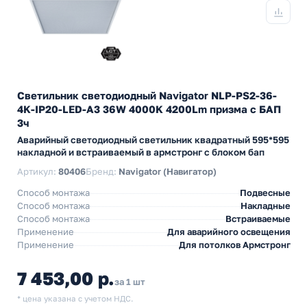
Светильник светодиодный Navigator NLP-PS2-36-
4K-IP20-LED-A3 36W 4000K 4200Lm призма с БАП
3ч
Аварийный светодиодный светильник квадратный 595*595
накладной и встраиваемый в армстронг с блоком бап
Артикул:
80406
Бренд:
Navigator (Навигатор)
Способ монтажа
Подвесные
Способ монтажа
Накладные
Способ монтажа
Встраиваемые
Применение
Для аварийного освещения
Применение
Для потолков Армстронг
7 453,00 р.
за 1 шт
* цена указана с учетом НДС.