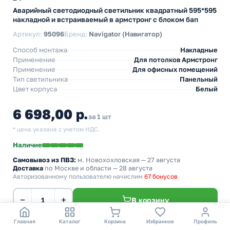
Аварийный светодиодный светильник квадратный 595*595
накладной и встраиваемый в армстронг с блоком бап
Артикул:
95096
Бренд:
Navigator (Навигатор)
Способ монтажа
Накладные
Применение
Для потолков Армстронг
Применение
Для офисных помещений
Тип светильника
Панельный
Цвет корпуса
Белый
6 698,00 р.
за 1 шт
* цена указана с учетом НДС.
Наличие
Самовывоз из ПВЗ:
м. Новохохловская
— 27 августа
Доставка
по Москве и области — 28 августа
Авторизованному пользователю начислим
67 бонусов
−
+
В корзину
Главная
Каталог
Корзина
Избранное
Профиль