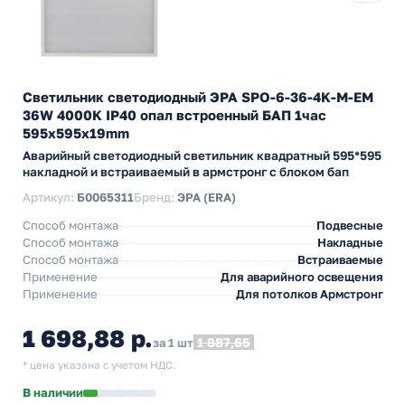
Светильник светодиодный ЭРА SPO-6-36-4K-M-EM
36W 4000K IP40 опал встроенный БАП 1час
595x595x19mm
Аварийный светодиодный светильник квадратный 595*595
накладной и встраиваемый в армстронг с блоком бап
Артикул:
Б0065311
Бренд:
ЭРА (ERA)
Способ монтажа
Подвесные
Способ монтажа
Накладные
Способ монтажа
Встраиваемые
Применение
Для аварийного освещения
Применение
Для потолков Армстронг
1 698,88 р.
1 887,65
за 1 шт
* цена указана с учетом НДС.
В наличии