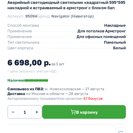
Аварийный светодиодный светильник квадратный 595*595
накладной и встраиваемый в армстронг с блоком бап
Артикул:
95094
Бренд:
Navigator (Навигатор)
Способ монтажа
Накладные
Применение
Для потолков Армстронг
Применение
Для офисных помещений
Тип светильника
Панельный
Цвет корпуса
Белый
6 698,00 р.
за 1 шт
* цена указана с учетом НДС.
Наличие
Самовывоз из ПВЗ:
м. Новохохловская
— 27 августа
Доставка
по Москве и области — 28 августа
Авторизованному пользователю начислим
67 бонусов
−
+
В корзину