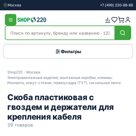
Москва
+7
(499)
220-88-88
Фильтры
Shop220 - Москва
/
Электромонтажные изделия, монтажные коробки, клеммы
/
Изолента, хомут-стяжки, термоусадка (ТУТ), сигнальная лента
Скоба пластиковая с
гвоздем и держатели для
крепления кабеля
39 товаров