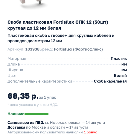
Скоба пластиковая Fortisflex СПК 12 (50шт)
круглая до 12 мм белая
Пластиковая скоба с гвоздем для круглых кабелей и
проводов диаметром 12 мм
Артикул:
103938
Бренд:
Fortisflex (Фортисфлекс)
Материал
Пластик
Длина
мм
Ширина
мм
Цвет
Белый
Дополнительные характеристики
Скоба кабельная
68,35 р.
за 1 упак
* цена указана с учетом НДС.
Наличие
Самовывоз из ПВЗ:
м. Новохохловская
— 14 августа
Доставка
по Москве и области — 17 августа
Авторизованному пользователю начислим
1 бонус