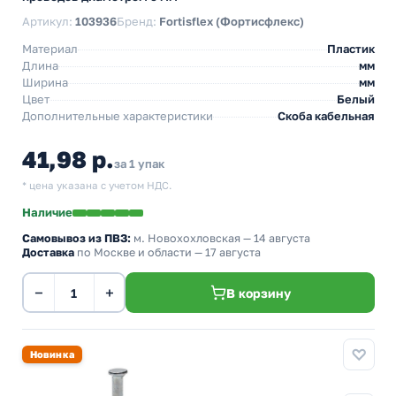
Артикул:
103936
Бренд:
Fortisflex (Фортисфлекс)
Материал
Пластик
Длина
мм
Ширина
мм
Цвет
Белый
Дополнительные характеристики
Скоба кабельная
41,98 р.
за 1 упак
* цена указана с учетом НДС.
Наличие
Самовывоз из ПВЗ:
м. Новохохловская
— 14 августа
Доставка
по Москве и области — 17 августа
−
+
В корзину
Новинка