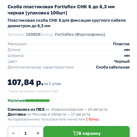
Скоба пластиковая Fortisflex СНК 6 до 6,3 мм
черная [упаковка 100шт]
Пластиковая скоба СНК 6 для фиксации круглого кабеля
диаметром до 6,3 мм
Артикул:
103929
Бренд:
Fortisflex (Фортисфлекс)
Материал
Пластик
Длина
мм
Ширина
мм
Цвет
Черный
Дополнительные характеристики
Скоба кабельная
107,84 р.
за 1 упак
* цена указана с учетом НДС.
Наличие
Самовывоз из ПВЗ:
м. Новохохловская
— 14 августа
Доставка
по Москве и области — 17 августа
Авторизованному пользователю начислим
1 бонус
−
+
В корзину