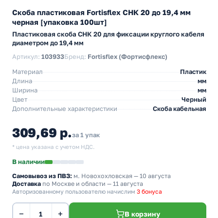
Скоба пластиковая Fortisflex СНК 20 до 19,4 мм
черная [упаковка 100шт]
Пластиковая скоба СНК 20 для фиксации круглого кабеля
диаметром до 19,4 мм
Артикул:
103933
Бренд:
Fortisflex (Фортисфлекс)
Материал
Пластик
Длина
мм
Ширина
мм
Цвет
Черный
Дополнительные характеристики
Скоба кабельная
309,69 р.
за 1 упак
* цена указана с учетом НДС.
В наличии
Самовывоз из ПВЗ:
м. Новохохловская
— 10 августа
Доставка
по Москве и области — 11 августа
Авторизованному пользователю начислим
3 бонуса
−
+
В корзину