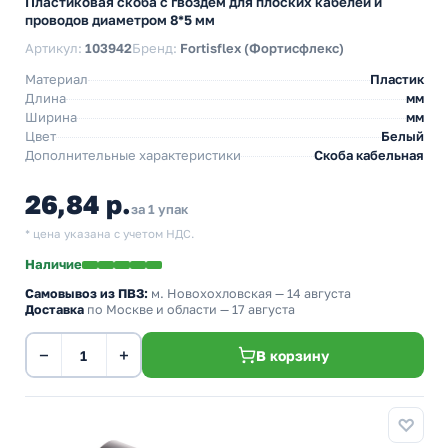
Пластиковая скоба с гвоздем для плоских кабелей и
проводов диаметром 8*5 мм
Артикул:
103942
Бренд:
Fortisflex (Фортисфлекс)
Материал
Пластик
Длина
мм
Ширина
мм
Цвет
Белый
Дополнительные характеристики
Скоба кабельная
26,84 р.
за 1 упак
* цена указана с учетом НДС.
Наличие
Самовывоз из ПВЗ:
м. Новохохловская
— 14 августа
Доставка
по Москве и области — 17 августа
−
+
В корзину