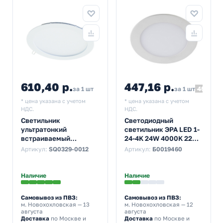
610,40 р.
447,16 р.
496,85
за 1 шт
за 1 шт
* цена указана с учетом
* цена указана с учетом
НДС.
НДС.
Светильник
Светодиодный
ультратонкий
светильник ЭРА LED 1-
встраиваемый
24-4K 24W 4000K 220V
светодиодный TDM
круглый
Артикул:
SQ0329-0012
Артикул:
Б0019460
Даунлайт СВО (белый)
(5055398673706)
12 Вт 3000K
Наличие
Наличие
Самовывоз из ПВЗ:
Самовывоз из ПВЗ:
м. Новохохловская
— 13
м. Новохохловская
— 12
августа
августа
Доставка
по Москве и
Доставка
по Москве и