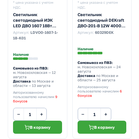
* цена указана с учетом
* цена указана с учетом
НДС.
НДС.
Светильник
Светильник
светодиодный ИЭК
светодиодный DEKraft
LED ДВО 1607 18Вт
ДВО-201-В 12W 4000K
4000K 1260Lm IP20
1200Lm IP20 белый
Артикул:
LDVO0-1607-1-
Артикул:
60329DEK
круг белый
d117/D145x32mm
18-K01
d200/D220x23mm
Наличие
Наличие
Самовывоз из ПВЗ:
м. Новохохловская
— 24
Самовывоз из ПВЗ:
августа
м. Новохохловская
— 12
Доставка
по Москве и
августа
области — 25 августа
Доставка
по Москве и
области — 13 августа
Авторизованному
пользователю начислим
6
Авторизованному
бонусов
пользователю начислим
9
бонусов
−
+
−
+
В корзину
В корзину