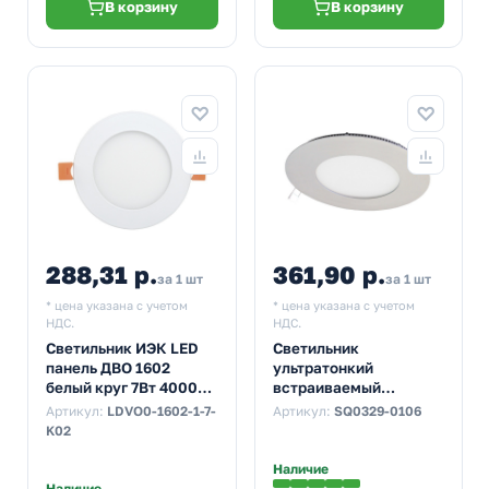
В корзину
В корзину
288,31 р.
361,90 р.
за 1 шт
за 1 шт
* цена указана с учетом
* цена указана с учетом
НДС.
НДС.
Светильник ИЭК LED
Светильник
панель ДВО 1602
ультратонкий
белый круг 7Вт 4000K
встраиваемый
IP20 120x20mm
светодиодный TDM
Артикул:
LDVO0-1602-1-7-
Артикул:
SQ0329-0106
Даунлайт СВО (хром) 3
K02
Вт 3000K
Наличие
Наличие