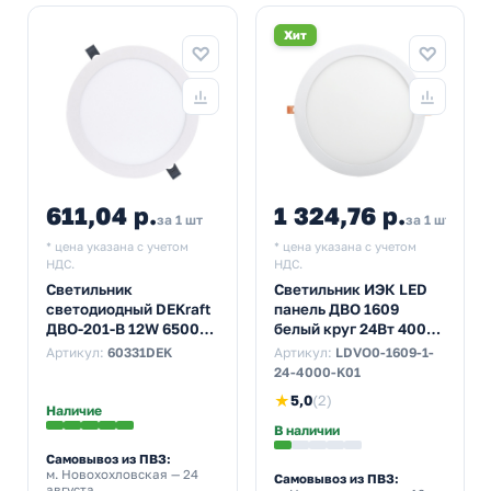
Хит
611,04 р.
1 324,76 р.
за 1 шт
за 1 шт
* цена указана с учетом
* цена указана с учетом
НДС.
НДС.
Светильник
Светильник ИЭК LED
светодиодный DEKraft
панель ДВО 1609
ДВО-201-В 12W 6500K
белый круг 24Вт 4000K
1200Lm IP20 белый
IP20 295x25mm
Артикул:
60331DEK
Артикул:
LDVO0-1609-1-
d117/D145x32mm
24-4000-K01
★
5,0
(2)
Наличие
В наличии
Самовывоз из ПВЗ:
м. Новохохловская
— 24
Самовывоз из ПВЗ:
августа