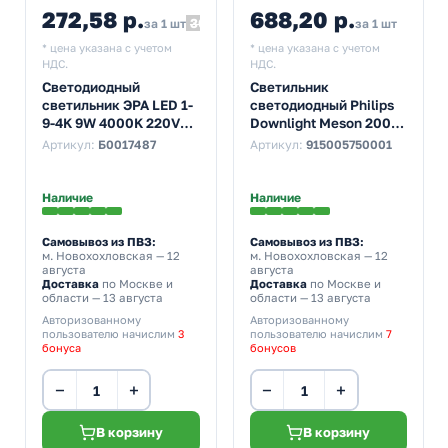
272,58 р.
688,20 р.
302,87
за 1 шт
за 1 шт
* цена указана с учетом
* цена указана с учетом
НДС.
НДС.
Светодиодный
Светильник
светильник ЭРА LED 1-
светодиодный Philips
9-4K 9W 4000K 220V
Downlight Meson 200
круглый
24W 6500K WH
Артикул:
Б0017487
Артикул:
915005750001
5055398664513
5947131C4
d200/D215x47mm
Наличие
Наличие
Самовывоз из ПВЗ:
Самовывоз из ПВЗ:
м. Новохохловская
— 12
м. Новохохловская
— 12
августа
августа
Доставка
по Москве и
Доставка
по Москве и
области — 13 августа
области — 13 августа
Авторизованному
Авторизованному
пользователю начислим
3
пользователю начислим
7
бонуса
бонусов
−
+
−
+
В корзину
В корзину