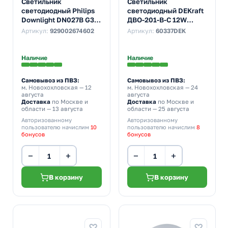
Светильник
Светильник
светодиодный Philips
светодиодный DEKraft
Downlight DN027B G3
ДВО-201-В-С 12W
LED20 NW 19W 4000K
4000K 1200Lm IP20
Артикул:
929002674602
Артикул:
60337DEK
230V 2100lm
СВЧ датчик, белый
d200/D225x45mm
d117/D145x32mm
Наличие
Наличие
Самовывоз из ПВЗ:
Самовывоз из ПВЗ:
м. Новохохловская
— 12
м. Новохохловская
— 24
августа
августа
Доставка
по Москве и
Доставка
по Москве и
области — 13 августа
области — 25 августа
Авторизованному
Авторизованному
пользователю начислим
10
пользователю начислим
8
бонусов
бонусов
−
+
−
+
В корзину
В корзину