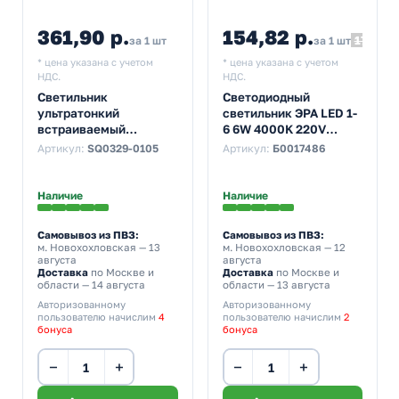
361,90 р.
154,82 р.
172,02
за 1 шт
за 1 шт
* цена указана с учетом
* цена указана с учетом
НДС.
НДС.
Светильник
Светодиодный
ультратонкий
светильник ЭРА LED 1-
встраиваемый
6 6W 4000K 220V
светодиодный TDM
круглый
Артикул:
SQ0329-0105
Артикул:
Б0017486
Даунлайт СВО (хром) 3
5055398664506
Вт 4200K
Наличие
Наличие
Самовывоз из ПВЗ:
Самовывоз из ПВЗ:
м. Новохохловская
— 13
м. Новохохловская
— 12
августа
августа
Доставка
по Москве и
Доставка
по Москве и
области — 14 августа
области — 13 августа
Авторизованному
Авторизованному
пользователю начислим
4
пользователю начислим
2
бонуса
бонуса
−
+
−
+