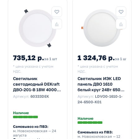
735,12 р.
1 324,76 р.
за 1 шт
за 1 шт
* цена указана с учетом
* цена указана с учетом
НДС.
НДС.
Светильник
Светильник ИЭК LED
светодиодный DEKraft
панель ДВО 1610
ДВО-201-В 18W 4000K
белый круг 24Вт 6500K
1800Lm IP20 белый
IP20 295x25mm
Артикул:
60333DEK
Артикул:
LDVO0-1610-1-
d138/D175x32mm
24-6500-K01
Наличие
Наличие
Самовывоз из ПВЗ:
м. Новохохловская
— 24
Самовывоз из ПВЗ:
августа
м. Новохохловская
— 12