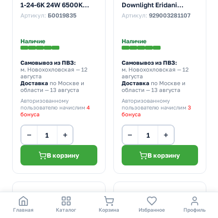
1-24-6K 24W 6500K
Downlight Eridani
220V круглый панель
DL190B LED 6 D100
Артикул:
Б0019835
Артикул:
929003281107
5055398673713
7W/840 4000K WH
550lm
d100/D115x35mm
Наличие
Наличие
Самовывоз из ПВЗ:
Самовывоз из ПВЗ:
м. Новохохловская
— 12
м. Новохохловская
— 12
августа
августа
Доставка
по Москве и
Доставка
по Москве и
области — 13 августа
области — 13 августа
Авторизованному
Авторизованному
пользователю начислим
4
пользователю начислим
3
бонуса
бонуса
−
+
−
+
В корзину
В корзину
Главная
Каталог
Корзина
Избранное
Профиль