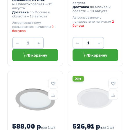
августа
м. Новохохловская
— 12
Доставка
по Москве и
августа
области — 13 августа
Доставка
по Москве и
области — 13 августа
Авторизованному
пользователю начислим
2
Авторизованному
бонуса
пользователю начислим
9
бонусов
−
+
−
+
В корзину
В корзину
Хит
588,00 р.
526,91 р.
за 1 шт
за 1 шт