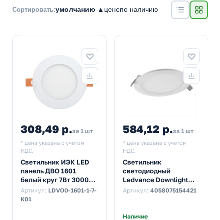
умолчанию ▲
цене
по наличию
Сортировать:
308,49 р.
584,12 р.
за 1 шт
за 1 шт
* цена указана с учетом
* цена указана с учетом
НДС.
НДС.
Светильник ИЭК LED
Светильник
панель ДВО 1601
светодиодный
белый круг 7Вт 3000K
Ledvance Downlight
IP20 120x20mm
Slim DLR 24W 3000K
Артикул:
LDVO0-1601-1-7-
Артикул:
4058075154421
1728Lm IP20
K01
d280/D300x23mm
Наличие