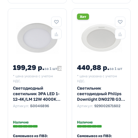
Хит
199,29 р.
440,88 р.
221,43
за 1 шт
за 1 шт
* цена указана с учетом
* цена указана с учетом
НДС.
НДС.
Светодиодный
Светильник
светильник ЭРА LED 1-
светодиодный Philips
12-4K/LM 12W 4000K
Downlight DN027B G3
220V круглый
D90RD LED 6/NW 6W
Артикул:
Б0046896
Артикул:
929002671602
5056306009976
4000K 600lm d-90/D-
115x40mm
Наличие
Наличие
Самовывоз из ПВЗ:
Самовывоз из ПВЗ: