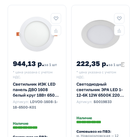
944,13 р.
222,35 р.
247,05
за 1 шт
за 1 шт
* цена указана с учетом
* цена указана с учетом
НДС.
НДС.
Светильник ИЭК LED
Светодиодный
панель ДВО 1608
светильник ЭРА LED 1-
белый круг 18Вт 6500K
12-6K 12W 6500K 220V
IP20 225x23mm
круглый
Артикул:
LDVO0-1608-1-
Артикул:
Б0019833
5055398673676
18-6500-K01
Наличие
Наличие
Самовывоз из ПВЗ:
м. Новохохловская
— 12
Самовывоз из ПВЗ: