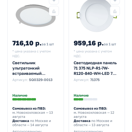
716,10 р.
959,16 р.
за 1 шт
за 1 шт
* цена указана с учетом
* цена указана с учетом
НДС.
НДС.
Светильник
Светодиодная панель
ультратонкий
71 375 NLP-R1-7W-
встраиваемый
R120-840-WH-LED 7W
светодиодный TDM
4000K 420Lm
Артикул:
SQ0329-0013
Артикул:
71375
Даунлайт СВО (хром)
120x24mm
12 Вт 3000K
Наличие
Наличие
Самовывоз из ПВЗ:
Самовывоз из ПВЗ:
м. Новохохловская
— 13
м. Новохохловская
— 12
августа
августа
Доставка
по Москве и
Доставка
по Москве и
области — 14 августа
области — 13 августа
Авторизованному
Авторизованному