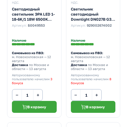
НДС.
НДС.
Светодиодный
Светильник
светильник ЭРА LED 1-
светодиодный
18-6K/1 18W 6500K
Downlight DN027B G3
220V круглый
D175RD LED 15/NW
Артикул:
Б0049553
Артикул:
929002674002
15W 4000K 1500lm d-
175/D-200x45mm
Наличие
Наличие
Самовывоз из ПВЗ:
Самовывоз из ПВЗ:
м. Новохохловская
— 12
м. Новохохловская
— 12
августа
августа
Доставка
по Москве и
Доставка
по Москве и
области — 13 августа
области — 13 августа
Авторизованному
Авторизованному
пользователю начислим
3
пользователю начислим
8
бонуса
бонусов
−
+
−
+
В корзину
В корзину