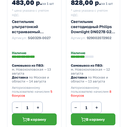
483,00 р.
828,00 р.
за 1 шт
за 1 шт
* цена указана с учетом
* цена указана с учетом
НДС.
НДС.
Светильник
Светильник
ультратонкий
светодиодный Philips
встраиваемый
Downlight DN027B G2
светодиодный TDM
LED15 CW 17W 6500K
Артикул:
SQ0329-0027
Артикул:
929002072902
Даунлайт СВО (белый)
230V 1500lm
6W 3000K 380Lm
d169/D200x33mm
Наличие
Наличие
Самовывоз из ПВЗ:
Самовывоз из ПВЗ:
м. Новохохловская
— 13
м. Новохохловская
— 12
августа
августа
Доставка
по Москве и
Доставка
по Москве и
области — 14 августа
области — 13 августа
Авторизованному
Авторизованному
пользователю начислим
5
пользователю начислим
8
бонусов
бонусов
−
+
−
+
В корзину
В корзину