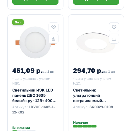
Хит
451,09 р.
294,70 р.
за 1 шт
за 1 шт
* цена указана с учетом
* цена указана с учетом
НДС.
НДС.
Светильник ИЭК LED
Светильник
панель ДВО 1605
ультратонкий
белый круг 12Вт 4000K
встраиваемый
IP20 170x20mm
светодиодный TDM
Артикул:
LDVO0-1605-1-
Артикул:
SQ0329-0108
Даунлайт СВО (белый)
12-K02
3 Вт 3000K
Наличие
В наличии