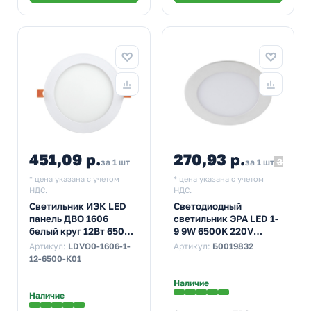
451,09 р.
270,93 р.
301,04
за 1 шт
за 1 шт
* цена указана с учетом
* цена указана с учетом
НДС.
НДС.
Светильник ИЭК LED
Светодиодный
панель ДВО 1606
светильник ЭРА LED 1-
белый круг 12Вт 6500K
9 9W 6500K 220V
IP20 170x20mm
круглый
Артикул:
LDVO0-1606-1-
Артикул:
Б0019832
5055398673652
12-6500-K01
Наличие
Наличие