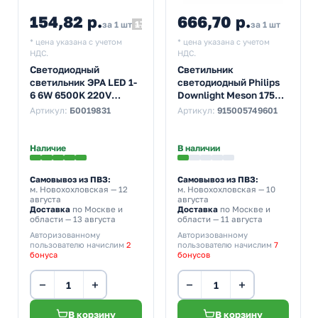
154,82 р.
666,70 р.
172,02
за 1 шт
за 1 шт
* цена указана с учетом
* цена указана с учетом
НДС.
НДС.
Светодиодный
Светильник
светильник ЭРА LED 1-
светодиодный Philips
6 6W 6500K 220V
Downlight Meson 175
круглый
21W 65K WH 5946931C4
Артикул:
Б0019831
Артикул:
915005749601
5055398673638
d175/D190x47mm
Наличие
В наличии
Самовывоз из ПВЗ:
Самовывоз из ПВЗ:
м. Новохохловская
— 12
м. Новохохловская
— 10
августа
августа
Доставка
по Москве и
Доставка
по Москве и
области — 13 августа
области — 11 августа
Авторизованному
Авторизованному
пользователю начислим
2
пользователю начислим
7
бонуса
бонусов
−
+
−
+
В корзину
В корзину