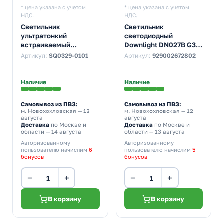
* цена указана с учетом
* цена указана с учетом
НДС.
НДС.
Светильник
Светильник
ультратонкий
светодиодный
встраиваемый
Downlight DN027B G3
светодиодный TDM
LED9 NW 9W 4000K
Артикул:
SQ0329-0101
Артикул:
929002672802
Даунлайт СВО (хром)
230V 950lm
6W 3000K 380Lm
d125/D150x45mm
Наличие
Наличие
Самовывоз из ПВЗ:
Самовывоз из ПВЗ:
м. Новохохловская
— 13
м. Новохохловская
— 12
августа
августа
Доставка
по Москве и
Доставка
по Москве и
области — 14 августа
области — 13 августа
Авторизованному
Авторизованному
пользователю начислим
6
пользователю начислим
5
бонусов
бонусов
−
+
−
+
В корзину
В корзину