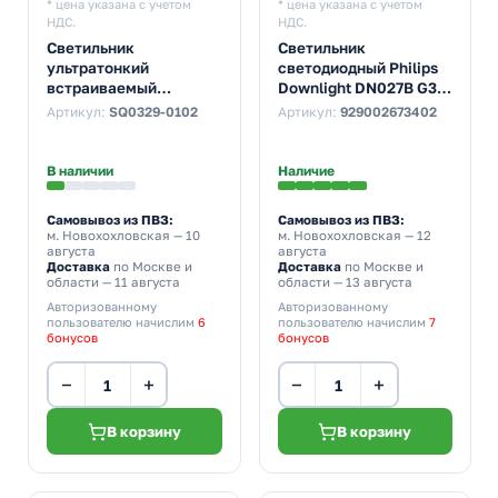
* цена указана с учетом
* цена указана с учетом
НДС.
НДС.
Светильник
Светильник
ультратонкий
светодиодный Philips
встраиваемый
Downlight DN027B G3
светодиодный TDM
LED12 NW 12W 4000K
Артикул:
SQ0329-0102
Артикул:
929002673402
Даунлайт СВО (хром) 6
230V 1300lm
Вт 4200K
d150/D175x45mm
В наличии
Наличие
Самовывоз из ПВЗ:
Самовывоз из ПВЗ:
м. Новохохловская
— 10
м. Новохохловская
— 12
августа
августа
Доставка
по Москве и
Доставка
по Москве и
области — 11 августа
области — 13 августа
Авторизованному
Авторизованному
пользователю начислим
6
пользователю начислим
7
бонусов
бонусов
−
+
−
+
В корзину
В корзину