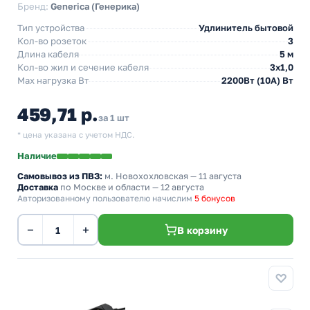
Бренд:
Generica (Генерика)
Тип устройства
Удлинитель бытовой
Кол-во розеток
3
Длина кабеля
5 м
Кол-во жил и сечение кабеля
3х1,0
Max нагрузка Вт
2200Вт (10А) Вт
459,71 р.
за 1 шт
* цена указана с учетом НДС.
Наличие
Самовывоз из ПВЗ:
м. Новохохловская
— 11 августа
Доставка
по Москве и области — 12 августа
Авторизованному пользователю начислим
5 бонусов
−
+
В корзину