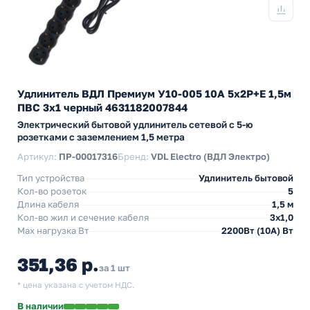
Удлинитель ВДЛ Премиум У10-005 10А 5х2P+E 1,5м
ПВС 3х1 черный 4631182007844
Электрический бытовой удлинитель сетевой с 5-ю
розетками с заземлением 1,5 метра
Артикул:
ПР-00017316
Бренд:
VDL Electro (ВДЛ Электро)
Тип устройства
Удлинитель бытовой
Кол-во розеток
5
Длина кабеля
1,5 м
Кол-во жил и сечение кабеля
3х1,0
Max нагрузка Вт
2200Вт (10А) Вт
351,36 р.
за 1 шт
* цена указана с учетом НДС.
В наличии