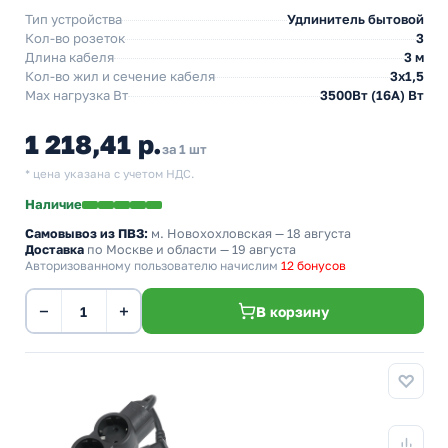
Тип устройства
Удлинитель бытовой
Кол-во розеток
3
Длина кабеля
3 м
Кол-во жил и сечение кабеля
3х1,5
Max нагрузка Вт
3500Вт (16А) Вт
1 218,41 р.
за 1 шт
* цена указана с учетом НДС.
Наличие
Самовывоз из ПВЗ:
м. Новохохловская
— 18 августа
Доставка
по Москве и области — 19 августа
Авторизованному пользователю начислим
12 бонусов
−
+
В корзину