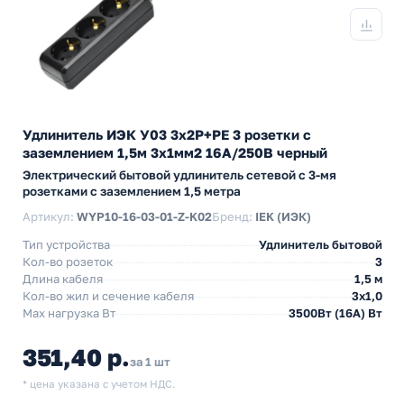
Удлинитель ИЭК У03 3х2P+PE 3 розетки с
заземлением 1,5м 3х1мм2 16А/250В черный
Электрический бытовой удлинитель сетевой с 3-мя
розетками с заземлением 1,5 метра
Артикул:
WYP10-16-03-01-Z-K02
Бренд:
IEK (ИЭК)
Тип устройства
Удлинитель бытовой
Кол-во розеток
3
Длина кабеля
1,5 м
Кол-во жил и сечение кабеля
3х1,0
Max нагрузка Вт
3500Вт (16А) Вт
351,40 р.
за 1 шт
* цена указана с учетом НДС.