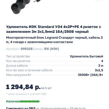
Удлинитель ИЭК Standard У04 4х2P+PE 4 розеток с
заземлением 3м 3х1,5мм2 16А/250В черный
Многорозеточный блок Legrand Стандарт черный, кабель 3
м, 4 гнезда с заземляющими контактами
Артикул:
695028
Бренд:
IEK (ИЭК)
Тип устройства
Удлинитель бытовой
Кол-во розеток
4
Длина кабеля
3 м
Кол-во жил и сечение кабеля
3х1,5
Max нагрузка Вт
3500Вт (16А) Вт
1 294,84 р.
за 1 шт
* цена указана с учетом НДС.
Наличие
Самовывоз из ПВЗ:
м. Новохохловская
— 18 августа