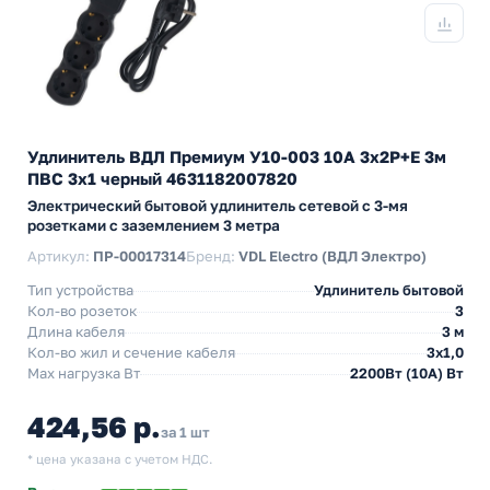
Удлинитель ВДЛ Премиум У10-003 10А 3х2P+E 3м
ПВС 3х1 черный 4631182007820
Электрический бытовой удлинитель сетевой с 3-мя
розетками с заземлением 3 метра
Артикул:
ПР-00017314
Бренд:
VDL Electro (ВДЛ Электро)
Тип устройства
Удлинитель бытовой
Кол-во розеток
3
Длина кабеля
3 м
Кол-во жил и сечение кабеля
3х1,0
Max нагрузка Вт
2200Вт (10А) Вт
424,56 р.
за 1 шт
* цена указана с учетом НДС.