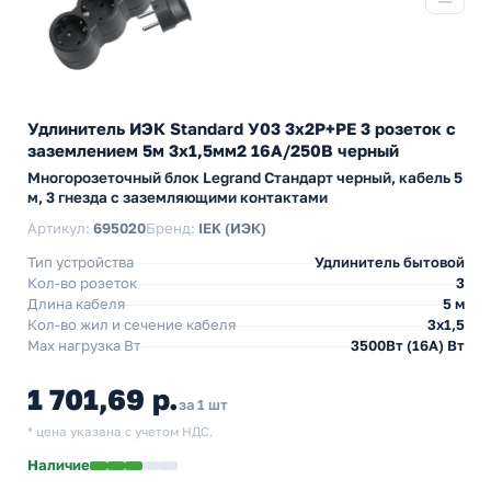
Удлинитель ИЭК Standard У03 3х2P+PE 3 розеток с
заземлением 5м 3х1,5мм2 16А/250В черный
Многорозеточный блок Legrand Стандарт черный, кабель 5
м, 3 гнезда с заземляющими контактами
Артикул:
695020
Бренд:
IEK (ИЭК)
Тип устройства
Удлинитель бытовой
Кол-во розеток
3
Длина кабеля
5 м
Кол-во жил и сечение кабеля
3х1,5
Max нагрузка Вт
3500Вт (16А) Вт
1 701,69 р.
за 1 шт
* цена указана с учетом НДС.
Наличие