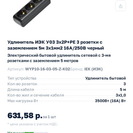
Удлинитель ИЭК У03 3х2P+PE 3 розетки с
заземлением 5м 3х1мм2 16А/250В черный
Электрический бытовой удлинитель сетевой с 3-мя
розетками с заземлением 5 метров
Артикул:
WYP10-16-03-05-Z-K02
Бренд:
IEK (ИЭК)
Тип устройства
Удлинитель бытовой
Кол-во розеток
3
Длина кабеля
5 м
Кол-во жил и сечение кабеля
3х1,0
Max нагрузка Вт
3500Вт (16А) Вт
631,58 р.
за 1 шт
* цена указана с учетом НДС.