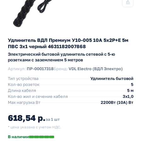
Удлинитель ВДЛ Премиум У10-005 10А 5х2P+E 5м
ПВС 3х1 черный 4631182007868
Электрический бытовой удлинитель сетевой с 5-ю
розетками с заземлением 5 метров
Артикул:
ПР-00017318
Бренд:
VDL Electro (ВДЛ Электро)
Тип устройства
Удлинитель бытовой
Кол-во розеток
5
Длина кабеля
5 м
Кол-во жил и сечение кабеля
3х1,0
Max нагрузка Вт
2200Вт (10А) Вт
618,54 р.
за 1 шт
* цена указана с учетом НДС.
В наличии