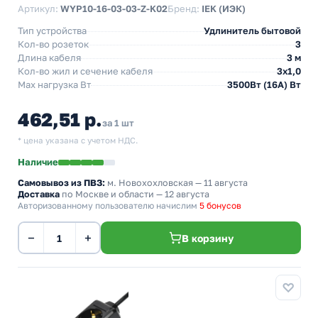
Артикул:
WYP10-16-03-03-Z-K02
Бренд:
IEK (ИЭК)
Тип устройства
Удлинитель бытовой
Кол-во розеток
3
Длина кабеля
3 м
Кол-во жил и сечение кабеля
3х1,0
Max нагрузка Вт
3500Вт (16А) Вт
462,51 р.
за 1 шт
* цена указана с учетом НДС.
Наличие
Самовывоз из ПВЗ:
м. Новохохловская
— 11 августа
Доставка
по Москве и области — 12 августа
Авторизованному пользователю начислим
5 бонусов
−
+
В корзину