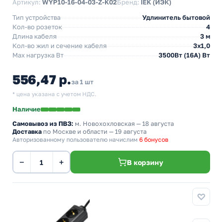
Артикул:
WYP10-16-04-03-Z-K02
Бренд:
IEK (ИЭК)
Тип устройства
Удлинитель бытовой
Кол-во розеток
4
Длина кабеля
3 м
Кол-во жил и сечение кабеля
3х1,0
Max нагрузка Вт
3500Вт (16А) Вт
556,47 р.
за 1 шт
* цена указана с учетом НДС.
Наличие
Самовывоз из ПВЗ:
м. Новохохловская
— 18 августа
Доставка
по Москве и области — 19 августа
Авторизованному пользователю начислим
6 бонусов
−
+
В корзину