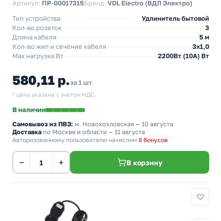
Артикул:
ПР-00017315
Бренд:
VDL Electro (ВДЛ Электро)
Тип устройства
Удлинитель бытовой
Кол-во розеток
3
Длина кабеля
5 м
Кол-во жил и сечение кабеля
3х1,0
Max нагрузка Вт
2200Вт (10А) Вт
580,11 р.
за 1 шт
* цена указана с учетом НДС.
В наличии
Самовывоз из ПВЗ:
м. Новохохловская
— 10 августа
Доставка
по Москве и области — 11 августа
Авторизованному пользователю начислим
6 бонусов
−
+
В корзину