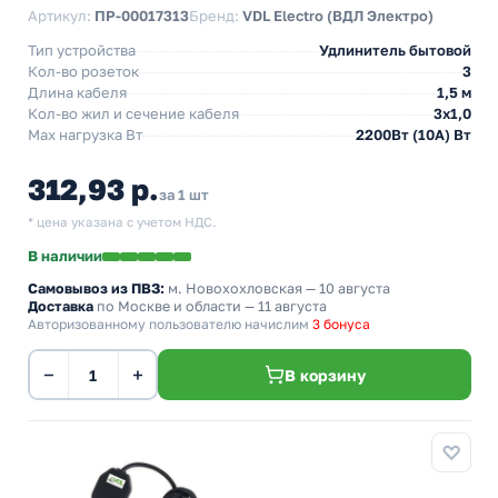
Артикул:
ПР-00017313
Бренд:
VDL Electro (ВДЛ Электро)
Тип устройства
Удлинитель бытовой
Кол-во розеток
3
Длина кабеля
1,5 м
Кол-во жил и сечение кабеля
3х1,0
Max нагрузка Вт
2200Вт (10А) Вт
312,93 р.
за 1 шт
* цена указана с учетом НДС.
В наличии
Самовывоз из ПВЗ:
м. Новохохловская
— 10 августа
Доставка
по Москве и области — 11 августа
Авторизованному пользователю начислим
3 бонуса
−
+
В корзину