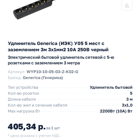
Удлинитель Generica (ИЭК) У05 5 мест с
заземлением 3м 3х1мм2 10А 250В черный
Электрический бытовой удлинитель сетевой с 5-ю
розетками с заземлением 3 метра
Артикул:
WYP10-10-05-03-Z-K02-G
Бренд:
Generica (Генерика)
Тип устройства
Удлинитель бытовой
Кол-во розеток
5
Длина кабеля
3 м
Кол-во жил и сечение кабеля
3х1,0
Max нагрузка Вт
2200Вт (10А) Вт
405,34 р.
за 1 шт
* цена указана с учетом НДС.