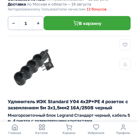
Доставка
по Москве и области — 19 августа
Авторизованному пользователю начислим
13 бонусов
−
+
В корзину
Удлинитель ИЭК Standard У04 4х2P+PE 4 розеток с
заземлением 5м 3х1,5мм2 16А/250В черный
Многорозеточный блок Legrand Стандарт черный, кабель 5
м, 4 гнезда с заземляющими контактами
Артикул:
695030
Бренд:
IEK (ИЭК)
Главная
Каталог
Корзина
Избранное
Профиль