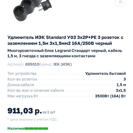
Удлинитель ИЭК Standard У03 3х2P+PE 3 розеток с
заземлением 1,5м 3х1,5мм2 16А/250В черный
Многорозеточный блок Legrand Стандарт черный, кабель
1,5 м, 3 гнезда с заземляющими контактами
Артикул:
695010
Бренд:
IEK (ИЭК)
Тип устройства
Удлинитель бытовой
Кол-во розеток
3
Длина кабеля
1,5 м
Кол-во жил и сечение кабеля
3х1,5
Max нагрузка Вт
3500Вт (16А) Вт
911,03 р.
за 1 шт
* цена указана с учетом НДС.
Наличие