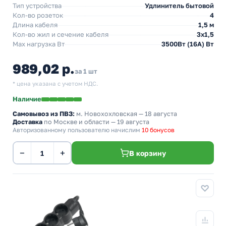
Тип устройства
Удлинитель бытовой
Кол-во розеток
4
Длина кабеля
1,5 м
Кол-во жил и сечение кабеля
3х1,5
Max нагрузка Вт
3500Вт (16А) Вт
989,02 р.
за 1 шт
* цена указана с учетом НДС.
Наличие
Самовывоз из ПВЗ:
м. Новохохловская
— 18 августа
Доставка
по Москве и области — 19 августа
Авторизованному пользователю начислим
10 бонусов
−
+
В корзину