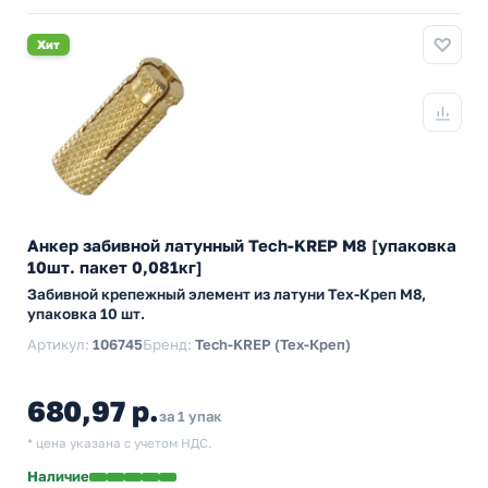
Хит
Анкер забивной латунный Tech-KREP М8 [упаковка
10шт. пакет 0,081кг]
Забивной крепежный элемент из латуни Тех-Креп M8,
упаковка 10 шт.
Артикул:
106745
Бренд:
Tech-KREP (Тех-Креп)
680,97 р.
за 1 упак
* цена указана с учетом НДС.
Наличие