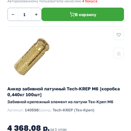
Авторизованному пользователю начислим
4 бонуса
−
+
В корзину
Анкер забивной латунный Tech-KREP М6 [коробка
0,440кг 100шт]
Забивной крепежный элемент из латуни Тех-Креп M6
Артикул:
140598
Бренд:
Tech-KREP (Тех-Креп)
4 368,08 р.
за 1 упак