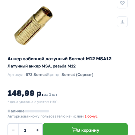
Анкер забивной латунный Sormat М12 MSA12
Латунный анкер MSA, резьба M12
Артикул:
673 Sormat
Бренд:
Sormat (Сормат)
148,99 р.
за 1 шт
* цена указана с учетом НДС.
Наличие
Авторизованному пользователю начислим
1 бонус
−
+
В корзину