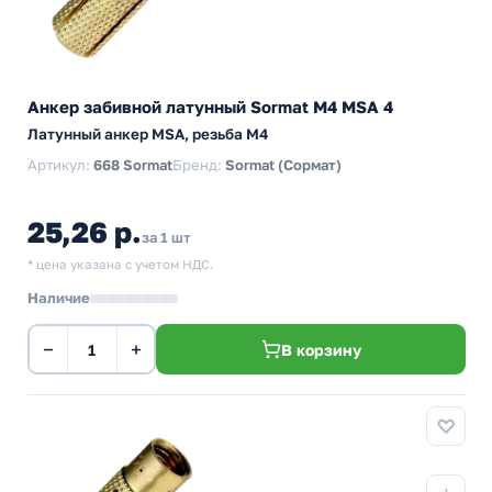
Анкер забивной латунный Sormat М4 MSA 4
Латунный анкер MSA, резьба M4
Артикул:
668 Sormat
Бренд:
Sormat (Сормат)
25,26 р.
за 1 шт
* цена указана с учетом НДС.
Наличие
−
+
В корзину