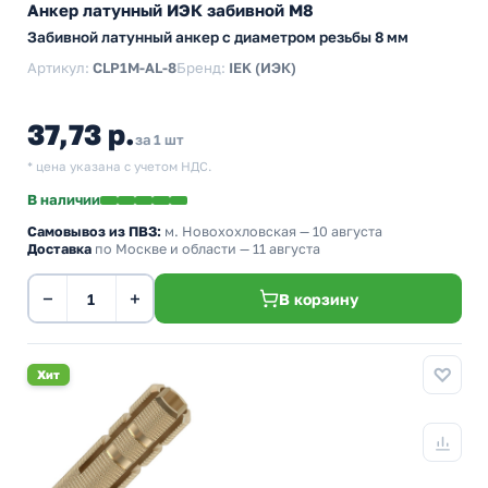
Анкер латунный ИЭК забивной М8
Забивной латунный анкер c диаметром резьбы 8 мм
Артикул:
CLP1M-AL-8
Бренд:
IEK (ИЭК)
37,73 р.
за 1 шт
* цена указана с учетом НДС.
В наличии
Самовывоз из ПВЗ:
м. Новохохловская
— 10 августа
Доставка
по Москве и области — 11 августа
−
+
В корзину
Хит