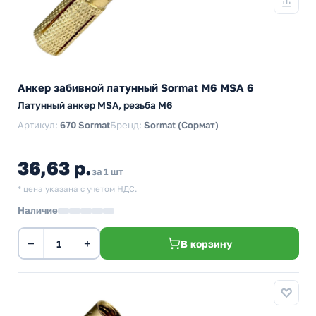
Анкер забивной латунный Sormat М6 MSA 6
Латунный анкер MSA, резьба M6
Артикул:
670 Sormat
Бренд:
Sormat (Сормат)
36,63 р.
за 1 шт
* цена указана с учетом НДС.
Наличие
−
+
В корзину