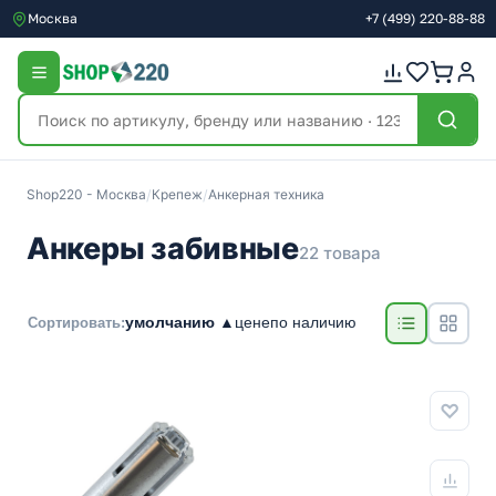
Москва
+7
(499)
220-88-88
Shop220 - Москва
/
Крепеж
/
Анкерная техника
Анкеры забивные
22 товара
умолчанию ▲
цене
по наличию
Сортировать: