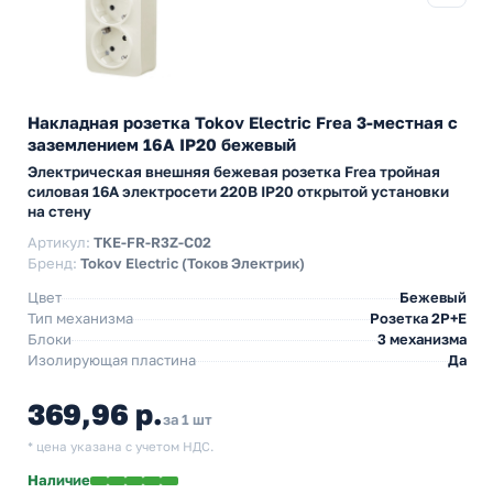
Накладная розетка Tokov Electric Frea 3-местная с
заземлением 16А IP20 бежевый
Электрическая внешняя бежевая розетка Frea тройная
силовая 16А электросети 220В IP20 открытой установки
на стену
Артикул:
TKE-FR-R3Z-C02
Бренд:
Tokov Electric (Токов Электрик)
Цвет
Бежевый
Тип механизма
Розетка 2Р+Е
Блоки
3 механизма
Изолирующая пластина
Да
369,96 р.
за 1 шт
* цена указана с учетом НДС.
Наличие