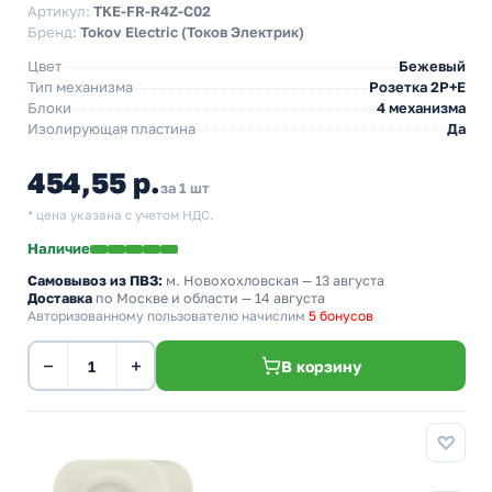
Артикул:
TKE-FR-R4Z-C02
Бренд:
Tokov Electric (Токов Электрик)
Цвет
Бежевый
Тип механизма
Розетка 2Р+Е
Блоки
4 механизма
Изолирующая пластина
Да
454,55 р.
за 1 шт
* цена указана с учетом НДС.
Наличие
Самовывоз из ПВЗ:
м. Новохохловская
— 13 августа
Доставка
по Москве и области — 14 августа
Авторизованному пользователю начислим
5 бонусов
−
+
В корзину