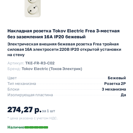
Накладная розетка Tokov Electric Frea 3-местная
без заземления 16А IP20 бежевый
Электрическая внешняя бежевая розетка Frea тройная
силовая 16А электросети 220В IP20 открытой установки
на стену
Артикул:
TKE-FR-R3-C02
Бренд:
Tokov Electric (Токов Электрик)
Цвет
Бежевый
Тип механизма
Розетка 2Р
Блоки
3 механизма
Изолирующая пластина
Да
274,27 р.
за 1 шт
* цена указана с учетом НДС.
Наличие