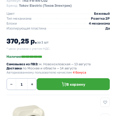
Артикул:
TKE-FR-R4-C02
Бренд:
Tokov Electric (Токов Электрик)
Цвет
Бежевый
Тип механизма
Розетка 2Р
Блоки
4 механизма
Изолирующая пластина
Да
370,25 р.
за 1 шт
* цена указана с учетом НДС.
Наличие
Самовывоз из ПВЗ:
м. Новохохловская
— 13 августа
Доставка
по Москве и области — 14 августа
Авторизованному пользователю начислим
4 бонуса
−
+
В корзину