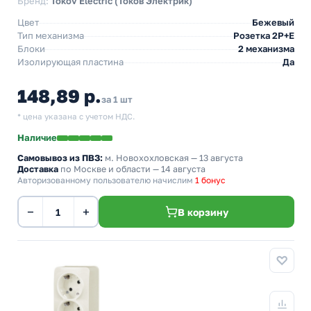
Бренд:
Tokov Electric (Токов Электрик)
Цвет
Бежевый
Тип механизма
Розетка 2Р+Е
Блоки
2 механизма
Изолирующая пластина
Да
148,89 р.
за 1 шт
* цена указана с учетом НДС.
Наличие
Самовывоз из ПВЗ:
м. Новохохловская
— 13 августа
Доставка
по Москве и области — 14 августа
Авторизованному пользователю начислим
1 бонус
−
+
В корзину