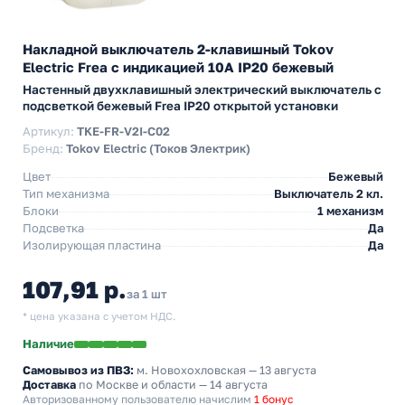
Накладной выключатель 2-клавишный Tokov
Electric Frea с индикацией 10А IP20 бежевый
Настенный двухклавишный электрический выключатель с
подсветкой бежевый Frea IP20 открытой установки
Артикул:
TKE-FR-V2I-C02
Бренд:
Tokov Electric (Токов Электрик)
Цвет
Бежевый
Тип механизма
Выключатель 2 кл.
Блоки
1 механизм
Подсветка
Да
Изолирующая пластина
Да
107,91 р.
за 1 шт
* цена указана с учетом НДС.
Наличие
Самовывоз из ПВЗ:
м. Новохохловская
— 13 августа
Доставка
по Москве и области — 14 августа
Авторизованному пользователю начислим
1 бонус