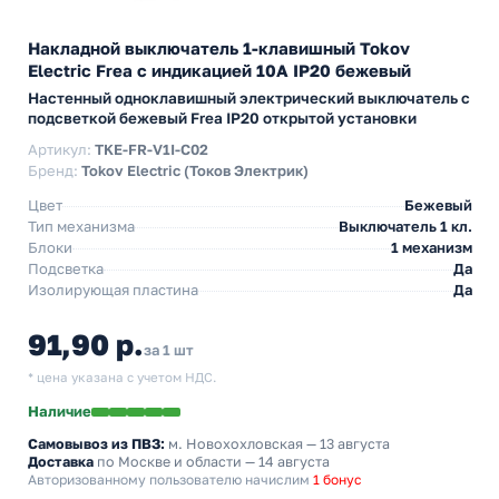
Накладной выключатель 1-клавишный Tokov
Electric Frea с индикацией 10А IP20 бежевый
Настенный одноклавишный электрический выключатель с
подсветкой бежевый Frea IP20 открытой установки
Артикул:
TKE-FR-V1I-C02
Бренд:
Tokov Electric (Токов Электрик)
Цвет
Бежевый
Тип механизма
Выключатель 1 кл.
Блоки
1 механизм
Подсветка
Да
Изолирующая пластина
Да
91,90 р.
за 1 шт
* цена указана с учетом НДС.
Наличие
Самовывоз из ПВЗ:
м. Новохохловская
— 13 августа
Доставка
по Москве и области — 14 августа
Авторизованному пользователю начислим
1 бонус