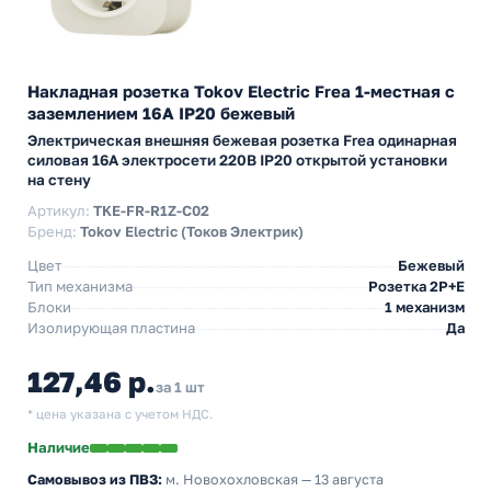
Накладная розетка Tokov Electric Frea 1-местная с
заземлением 16А IP20 бежевый
Электрическая внешняя бежевая розетка Frea одинарная
силовая 16А электросети 220В IP20 открытой установки
на стену
Артикул:
TKE-FR-R1Z-C02
Бренд:
Tokov Electric (Токов Электрик)
Цвет
Бежевый
Тип механизма
Розетка 2Р+Е
Блоки
1 механизм
Изолирующая пластина
Да
127,46 р.
за 1 шт
* цена указана с учетом НДС.
Наличие
Самовывоз из ПВЗ:
м. Новохохловская
— 13 августа