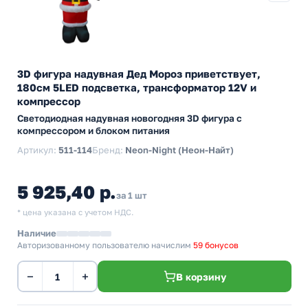
3D фигура надувная Дед Мороз приветствует,
180см 5LED подсветка, трансформатор 12V и
компрессор
Светодиодная надувная новогодняя 3D фигура с
компрессором и блоком питания
Артикул:
511-114
Бренд:
Neon-Night (Неон-Найт)
5 925,40 р.
за 1 шт
* цена указана с учетом НДС.
Наличие
Авторизованному пользователю начислим
59 бонусов
−
+
В корзину