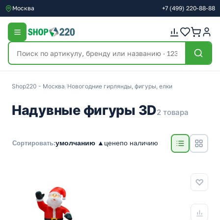
Москва
+7
(499)
220-88-88
Shop220 - Москва
/
Новогодние гирлянды, фигуры, елки
Надувные фигуры 3D
2 товара
умолчанию ▲
цене
по наличию
Сортировать: