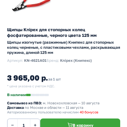
Щипцы Knipex для стопорных колец
фосфатированные, черного цвета 125 мм
Щипцы изогнутые (разжимные) Книпекс для стопорных
колец черненые, с пластиковыми чехлами, раскрывающая
пружина, длиной 125 мм
Артикул:
KN-4621A01
Бренд:
Knipex (Книпекс)
3 965,00 р.
за 1 шт
* цена указана с учетом НДС.
В наличии
Самовывоз из ПВЗ:
м. Новохохловская
— 10 августа
Доставка
по Москве и области — 11 августа
Авторизованному пользователю начислим
40 бонусов
−
+
В корзину