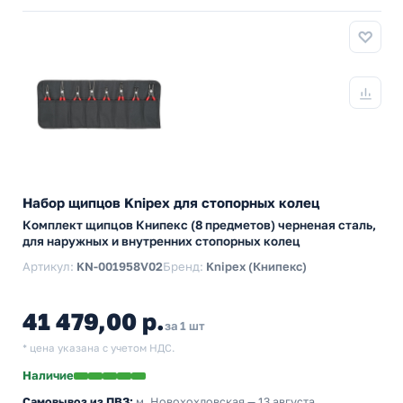
Набор щипцов Knipex для стопорных колец
Комплект щипцов Книпекс (8 предметов) черненая сталь,
для наружных и внутренних стопорных колец
Артикул:
KN-001958V02
Бренд:
Knipex (Книпекс)
41 479,00 р.
за 1 шт
* цена указана с учетом НДС.
Наличие
Самовывоз из ПВЗ:
м. Новохохловская
— 13 августа