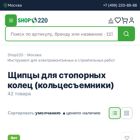
Москва
+7
(499)
220-88-88
Shop220 - Москва
/
Инструмент для электромонтажных и строительных работ
Щипцы для стопорных
колец (кольцесъемники)
42 товара
умолчанию ▲
цене
по наличию
Сортировать:
Хит