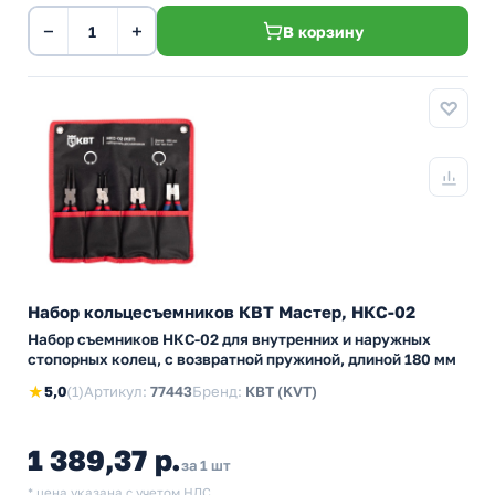
−
+
В корзину
Набор кольцесъемников КВТ Мастер, НКС-02
Набор съемников НКС-02 для внутренних и наружных
стопорных колец, с возвратной пружиной, длиной 180 мм
★
5,0
(1)
Артикул:
77443
Бренд:
КВТ (KVT)
1 389,37 р.
за 1 шт
* цена указана с учетом НДС.