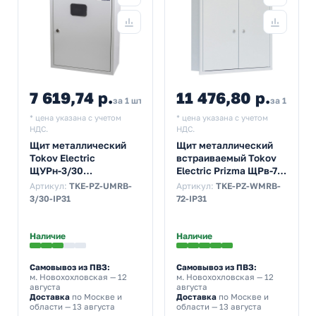
7 619,74 р.
11 476,80 р.
за 1 шт
за 1 шт
* цена указана с учетом
* цена указана с учетом
НДС.
НДС.
Щит металлический
Щит металлический
Tokov Electric
встраиваемый Tokov
ЩУРн-3/30
Electric Prizma ЩРв-72
500х400х160 на 3-ф
72м 520х600х120 с
Артикул:
TKE-PZ-UMRB-
Артикул:
TKE-PZ-WMRB-
счетчик и 30м
Din-рейкой IP31 серый
3/30-IP31
72-IP31
навесной IP31 серый
Наличие
Наличие
Самовывоз из ПВЗ:
Самовывоз из ПВЗ:
м. Новохохловская
— 12
м. Новохохловская
— 12
августа
августа
Доставка
по Москве и
Доставка
по Москве и
области — 13 августа
области — 13 августа