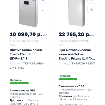
10 090,70 р.
22 765,20 р.
за 1 шт
за 1 шт
* цена указана с учетом
* цена указана с учетом
НДС.
НДС.
Щит металлический
Щит металлический
Tokov Electric
навесной Tokov
ЩУРн-3/48
Electric Prizma ЩМП-7
630х400х160 на 3-ф
1320х750х300 с
Артикул:
TKE-PZ-UMRB-
Артикул:
TKE-PZ-MPB31-7
счетчик и 48м
монтажной панелью
3/48-IP31
навесной IP31 серый
IP31 серый
Наличие
Наличие
Самовывоз из ПВЗ:
м. Новохохловская
— 12
Самовывоз из ПВЗ:
августа
м. Новохохловская
— 12
Доставка
по Москве и
августа
области — 13 августа
Доставка
по Москве и
области — 13 августа
Авторизованному