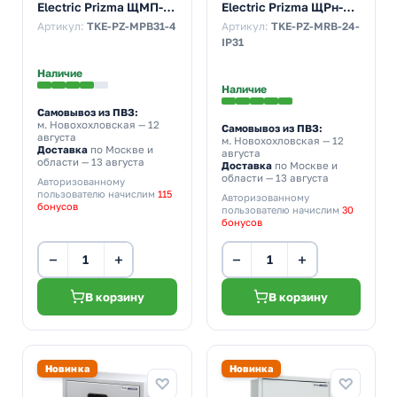
Electric Prizma ЩМП-4
Electric Prizma ЩРн-24
800х650х250 с
24м 350х300х120 с
Артикул:
TKE-PZ-MPB31-4
Артикул:
TKE-PZ-MRB-24-
монтажной панелью
Din-рейкой IP31 серый
IP31
IP31 серый
Наличие
Наличие
Самовывоз из ПВЗ:
м. Новохохловская
— 12
Самовывоз из ПВЗ:
августа
м. Новохохловская
— 12
Доставка
по Москве и
августа
области — 13 августа
Доставка
по Москве и
области — 13 августа
Авторизованному
пользователю начислим
115
Авторизованному
бонусов
пользователю начислим
30
бонусов
−
+
−
+
В корзину
В корзину
Новинка
Новинка