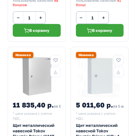
пользователю начислим
48
пользователю начислим
41
бонусов
бонус
−
+
−
+
В корзину
В корзину
Новинка
Новинка
11 835,40 р.
5 011,60 р.
за 1 шт
за 1 шт
* цена указана с учетом
* цена указана с учетом
НДС.
НДС.
Щит металлический
Щит металлический
навесной Tokov
навесной Tokov