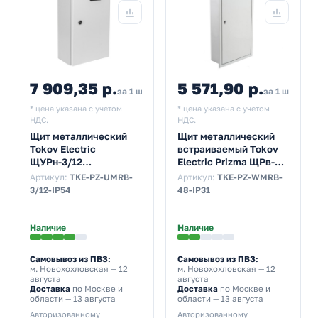
7 909,35 р.
5 571,90 р.
за 1 шт
за 1 шт
* цена указана с учетом
* цена указана с учетом
НДС.
НДС.
Щит металлический
Щит металлический
Tokov Electric
встраиваемый Tokov
ЩУРн-3/12
Electric Prizma ЩРв-48
540х310х165 на 3-ф
48м 650х340х120 с
Артикул:
TKE-PZ-UMRB-
Артикул:
TKE-PZ-WMRB-
счетчик и 12м
Din-рейкой IP31 серый
3/12-IP54
48-IP31
навесной IP54 серый
Наличие
Наличие
Самовывоз из ПВЗ:
Самовывоз из ПВЗ:
м. Новохохловская
— 12
м. Новохохловская
— 12
августа
августа
Доставка
по Москве и
Доставка
по Москве и
области — 13 августа
области — 13 августа
Авторизованному
Авторизованному