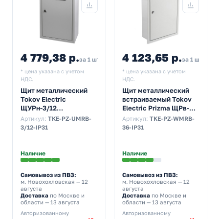
4 779,38 р.
4 123,65 р.
за 1 шт
за 1 шт
* цена указана с учетом
* цена указана с учетом
НДС.
НДС.
Щит металлический
Щит металлический
Tokov Electric
встраиваемый Tokov
ЩУРн-3/12
Electric Prizma ЩРв-36
500х300х160 на 3-ф
36м 520х340х120 с
Артикул:
TKE-PZ-UMRB-
Артикул:
TKE-PZ-WMRB-
счетчик и 12м
Din-рейкой IP31 серый
3/12-IP31
36-IP31
навесной IP31 серый
Наличие
Наличие
Самовывоз из ПВЗ:
Самовывоз из ПВЗ:
м. Новохохловская
— 12
м. Новохохловская
— 12
августа
августа
Доставка
по Москве и
Доставка
по Москве и
области — 13 августа
области — 13 августа
Авторизованному
Авторизованному