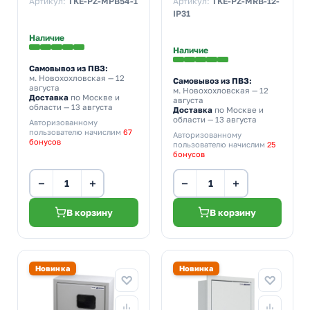
Артикул:
TKE-PZ-MPB54-1
Артикул:
TKE-PZ-MRB-12-
монтажной панелью
Din-рейкой IP31 серый
IP31
IP54 серый
Наличие
Наличие
Самовывоз из ПВЗ:
м. Новохохловская
— 12
Самовывоз из ПВЗ:
августа
м. Новохохловская
— 12
Доставка
по Москве и
августа
области — 13 августа
Доставка
по Москве и
области — 13 августа
Авторизованному
пользователю начислим
67
Авторизованному
бонусов
пользователю начислим
25
бонусов
−
+
−
+
В корзину
В корзину
Новинка
Новинка