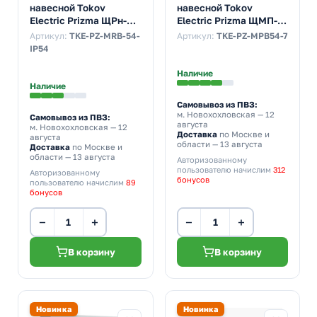
навесной Tokov
навесной Tokov
Electric Prizma ЩРн-54
Electric Prizma ЩМП-7
54м 520х410х120 с
1320х750х300 с
Артикул:
TKE-PZ-MRB-54-
Артикул:
TKE-PZ-MPB54-7
Din-рейкой IP54 серый
монтажной панелью
IP54
IP54 серый
Наличие
Наличие
Самовывоз из ПВЗ:
м. Новохохловская
— 12
Самовывоз из ПВЗ:
августа
м. Новохохловская
— 12
Доставка
по Москве и
августа
области — 13 августа
Доставка
по Москве и
области — 13 августа
Авторизованному
пользователю начислим
312
Авторизованному
бонусов
пользователю начислим
89
бонусов
−
+
−
+
В корзину
В корзину
Новинка
Новинка