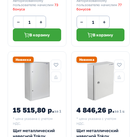
Авторизованному
Авторизованному
пользователю начислим
73
пользователю начислим
77
бонуса
бонусов
−
+
−
+
В корзину
В корзину
Новинка
Новинка
15 515,80 р.
4 846,26 р.
за 1 шт
за 1 шт
* цена указана с учетом
* цена указана с учетом
НДС.
НДС.
Щит металлический
Щит металлический
навесной Tokov
навесной Tokov