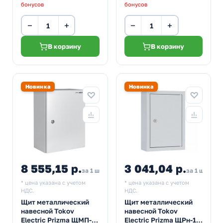
бонусов
бонусов
−
+
−
+
В корзину
В корзину
Новинка
Новинка
8 555,15 р.
3 041,04 р.
за 1 шт
за 1 шт
* цена указана с учетом
* цена указана с учетом
НДС.
НДС.
Щит металлический
Щит металлический
навесной Tokov
навесной Tokov
Electric Prizma ЩМП-2
Electric Prizma ЩРн-18