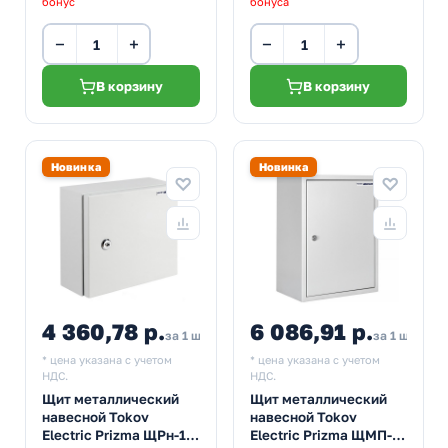
бонус
бонуса
−
+
−
+
В корзину
В корзину
Новинка
Новинка
4 360,78 р.
6 086,91 р.
за 1 шт
за 1 шт
* цена указана с учетом
* цена указана с учетом
НДС.
НДС.
Щит металлический
Щит металлический
навесной Tokov
навесной Tokov
Electric Prizma ЩРн-12
Electric Prizma ЩМП-2