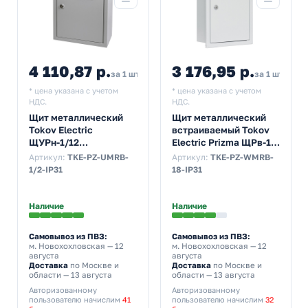
4 110,87 р.
3 176,95 р.
за 1 шт
за 1 шт
* цена указана с учетом
* цена указана с учетом
НДС.
НДС.
Щит металлический
Щит металлический
Tokov Electric
встраиваемый Tokov
ЩУРн-1/12
Electric Prizma ЩРв-18
400х300х140 на 1-ф
18м 390х285х120 с
Артикул:
TKE-PZ-UMRB-
Артикул:
TKE-PZ-WMRB-
счетчик и 12м
Din-рейкой IP31 серый
1/2-IP31
18-IP31
навесной IP31 серый
Наличие
Наличие
Самовывоз из ПВЗ:
Самовывоз из ПВЗ:
м. Новохохловская
— 12
м. Новохохловская
— 12
августа
августа
Доставка
по Москве и
Доставка
по Москве и
области — 13 августа
области — 13 августа
Авторизованному
Авторизованному
пользователю начислим
41
пользователю начислим
32