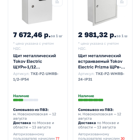
7 672,46 р.
2 981,32 р.
за 1 шт
за 1 шт
* цена указана с учетом
* цена указана с учетом
НДС.
НДС.
Щит металлический
Щит металлический
Tokov Electric
встраиваемый Tokov
ЩУРн-1/12
Electric Prizma ЩРв-24
395х310х165 на 1-ф
24м 390х340х120 с
Артикул:
TKE-PZ-UMRB-
Артикул:
TKE-PZ-WMRB-
счетчик и 12м
Din-рейкой IP31 серый
1/2-IP54
24-IP31
навесной IP54 серый
Наличие
Наличие
Самовывоз из ПВЗ:
Самовывоз из ПВЗ:
м. Новохохловская
— 12
м. Новохохловская
— 12
августа
августа
Доставка
по Москве и
Доставка
по Москве и
области — 13 августа
области — 13 августа
Авторизованному
Авторизованному
пользователю начислим
77
пользователю начислим
30