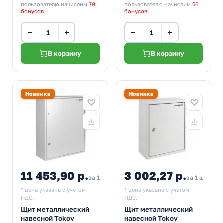
пользователю начислим
79
пользователю начислим
56
бонусов
бонусов
−
+
−
+
В корзину
В корзину
Новинка
Новинка
11 453,90 р.
3 002,27 р.
за 1 шт
за 1 шт
* цена указана с учетом
* цена указана с учетом
НДС.
НДС.
Щит металлический
Щит металлический
навесной Tokov
навесной Tokov