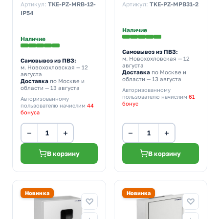
12м 260х310х120 с
510х400х220 с
Артикул:
TKE-PZ-MRB-12-
Артикул:
TKE-PZ-MPB31-2
Din-рейкой IP54 серый
монтажной панелью
IP54
IP31 серый
Наличие
Наличие
Самовывоз из ПВЗ:
м. Новохохловская
— 12
Самовывоз из ПВЗ:
августа
м. Новохохловская
— 12
Доставка
по Москве и
августа
области — 13 августа
Доставка
по Москве и
области — 13 августа
Авторизованному
пользователю начислим
61
Авторизованному
бонус
пользователю начислим
44
бонуса
−
+
−
+
В корзину
В корзину
Новинка
Новинка