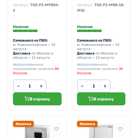
510х400х220 с
18м 350х245х120 с
Артикул:
TKE-PZ-MPB54-
Артикул:
TKE-PZ-MRB-18-
монтажной панелью
Din-рейкой IP31 серый
2
IP31
IP54 серый
Наличие
Наличие
Самовывоз из ПВЗ:
Самовывоз из ПВЗ:
м. Новохохловская
— 12
м. Новохохловская
— 12
августа
августа
Доставка
по Москве и
Доставка
по Москве и
области — 13 августа
области — 13 августа
Авторизованному
Авторизованному
пользователю начислим
86
пользователю начислим
30
бонусов
бонусов
−
+
−
+
В корзину
В корзину
Новинка
Новинка