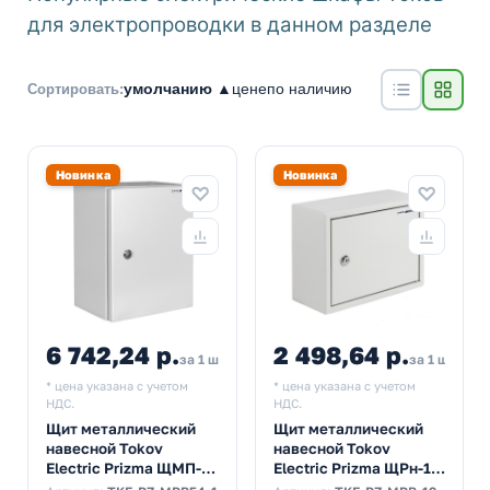
для электропроводки в данном разделе
умолчанию ▲
цене
по наличию
Сортировать:
Новинка
Новинка
6 742,24 р.
2 498,64 р.
за 1 шт
за 1 шт
* цена указана с учетом
* цена указана с учетом
НДС.
НДС.
Щит металлический
Щит металлический
навесной Tokov
навесной Tokov
Electric Prizma ЩМП-1
Electric Prizma ЩРн-12
400х310х220 с
12м 220х300х120 с