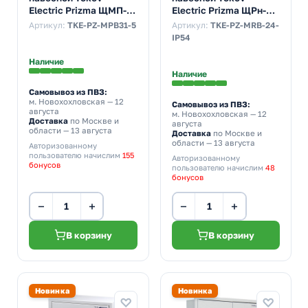
Electric Prizma ЩМП-5
Electric Prizma ЩРн-24
1000х650х300 с
24м 390х310х120 с
Артикул:
TKE-PZ-MPB31-5
Артикул:
TKE-PZ-MRB-24-
монтажной панелью
Din-рейкой IP54 серый
IP54
IP31 серый
Наличие
Наличие
Самовывоз из ПВЗ:
м. Новохохловская
— 12
Самовывоз из ПВЗ:
августа
м. Новохохловская
— 12
Доставка
по Москве и
августа
области — 13 августа
Доставка
по Москве и
области — 13 августа
Авторизованному
пользователю начислим
155
Авторизованному
бонусов
пользователю начислим
48
бонусов
−
+
−
+
В корзину
В корзину
Новинка
Новинка