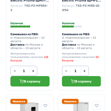
Electric Prizma ЩМП-3
Electric Prizma ЩРн-18
655х500х220 с
18м 390х255х120 с
Артикул:
TKE-PZ-MPB54-
Артикул:
TKE-PZ-MRB-18-
монтажной панелью
Din-рейкой IP54 серый
3
IP54
IP54 серый
Наличие
Наличие
Самовывоз из ПВЗ:
Самовывоз из ПВЗ:
м. Новохохловская
— 12
м. Новохохловская
— 12
августа
августа
Доставка
по Москве и
Доставка
по Москве и
области — 13 августа
области — 13 августа
Авторизованному
Авторизованному
пользователю начислим
118
пользователю начислим
50
бонусов
бонусов
−
+
−
+
В корзину
В корзину
Новинка
Новинка