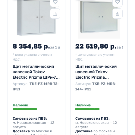
8 354,85 р.
22 619,80 р.
за 1 шт
за 1 шт
* цена указана с учетом
* цена указана с учетом
НДС.
НДС.
Щит металлический
Щит металлический
навесной Tokov
навесной Tokov
Electric Prizma ЩРн-72
Electric Prizma
72м 480х560х120 с
ЩРн-144 144м
Артикул:
TKE-PZ-MRB-72-
Артикул:
TKE-PZ-MRB-
Din-рейкой IP31 серый
610х780х120 с Din-
IP31
144-IP31
рейкой IP31 серый
Наличие
Наличие
Самовывоз из ПВЗ:
Самовывоз из ПВЗ:
м. Новохохловская
— 12
м. Новохохловская
— 12
августа
августа
Доставка
по Москве и
Доставка
по Москве и