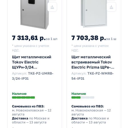
7 313,61 р.
7 703,38 р.
за 1 шт
за 1 шт
* цена указана с учетом
* цена указана с учетом
НДС.
НДС.
Щит металлический
Щит металлический
Tokov Electric
встраиваемый Tokov
ЩУРн-3/24
Electric Prizma ЩРв-54
500х400х160 на 3-ф
54м 520х440х120 с
Артикул:
TKE-PZ-UMRB-
Артикул:
TKE-PZ-WMRB-
счетчик и 24м
Din-рейкой IP31 серый
3/24-IP31
54-IP31
навесной IP31 серый
Наличие
Наличие
Самовывоз из ПВЗ:
Самовывоз из ПВЗ:
м. Новохохловская
— 12
м. Новохохловская
— 12
августа
августа
Доставка
по Москве и
Доставка
по Москве и
области — 13 августа
области — 13 августа