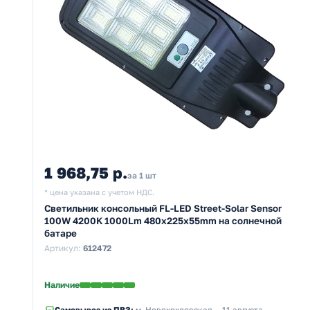
1 968,75 р.
за 1 шт
* цена указана с учетом НДС.
Светильник консольный FL-LED Street-Solar Sensor
100W 4200K 1000Lm 480x225x55mm на солнечной
батаре
Артикул:
612472
Наличие