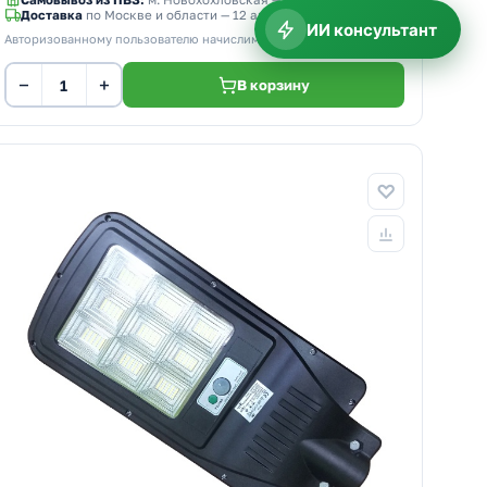
Самовывоз из ПВЗ:
м. Новохохловская
— 11 августа
Доставка
по Москве и области — 12 августа
ИИ консультант
Авторизованному пользователю начислим
20 бонусов
−
+
В корзину