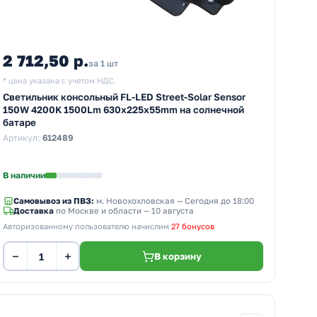
2 712,50 р.
за 1 шт
* цена указана с учетом НДС.
Светильник консольный FL-LED Street-Solar Sensor
150W 4200K 1500Lm 630x225x55mm на солнечной
батаре
Артикул:
612489
В наличии
Самовывоз из ПВЗ:
м. Новохохловская
— Сегодня до 18:00
Доставка
по Москве и области — 10 августа
Авторизованному пользователю начислим
27 бонусов
−
+
В корзину