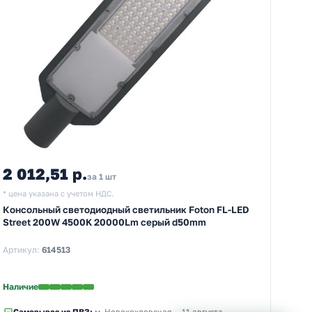
2 012,51 р.
за 1 шт
* цена указана с учетом НДС.
Консольный светодиодный светильник Foton FL-LED
Street 200W 4500K 20000Lm серый d50mm
Артикул:
614513
Наличие