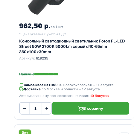
962,50 р.
за 1 шт
* цена указана с учетом НДС.
Консольный светодиодный светильник Foton FL-LED
Street 50W 2700K 5000Lm серый d40-65mm
360x100x30mm
Артикул:
619235
Наличие
Самовывоз из ПВЗ:
м. Новохохловская
— 11 августа
Доставка
по Москве и области — 12 августа
Авторизованному пользователю начислим
10 бонусов
−
+
В корзину
Хит