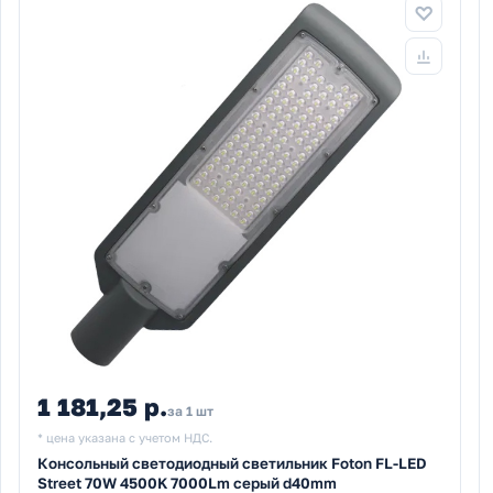
1 181,25 р.
за 1 шт
* цена указана с учетом НДС.
Консольный светодиодный светильник Foton FL-LED
Street 70W 4500K 7000Lm серый d40mm