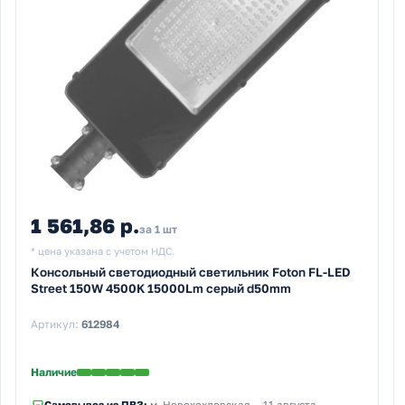
1 561,86 р.
за 1 шт
* цена указана с учетом НДС.
Консольный светодиодный светильник Foton FL-LED
Street 150W 4500K 15000Lm серый d50mm
Артикул:
612984
Наличие