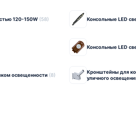
остью 120-150W
(58)
Консольные LED с
Консольные LED св
Кронштейны для ко
чиком освещенности
(8)
уличного освещен