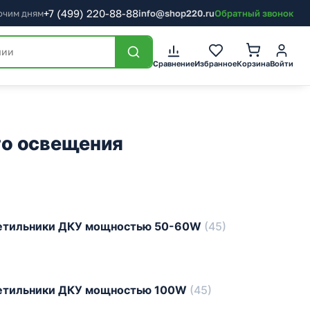
+7
(499)
220-88-88
бочим дням
info@shop220.ru
Обратный звонок
Сравнение
Избранное
Корзина
Войти
го освещения
ветильники ДКУ мощностью 50-60W
(45)
ветильники ДКУ мощностью 100W
(45)