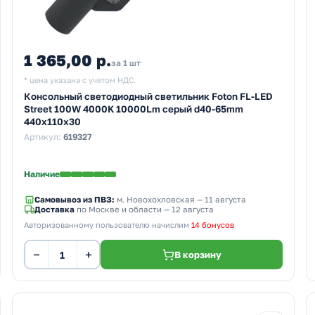
1 365,00 р.
за 1 шт
* цена указана с учетом НДС.
Консольный светодиодный светильник Foton FL-LED
Street 100W 4000K 10000Lm серый d40-65mm
440x110x30
Артикул:
619327
Наличие
Самовывоз из ПВЗ:
м. Новохохловская
— 11 августа
Доставка
по Москве и области — 12 августа
Авторизованному пользователю начислим
14 бонусов
−
+
В корзину