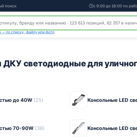
ый поиск
с 9:00 до 18:00 по ра
 — по списку, файлу или фото
и ДКУ светодиодные для улично
остью до 40W
(25)
Консольные LED с
остью 70-90W
(38)
Консольные LED с