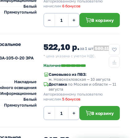
Информационные
Авторизованному пользователю
Белый
начислим
6 бонусов
Прямоугольный
−
+
В корзину
рсальное
522,10 р.
580,11
за 1 шт
* цена указана с учетом НДС.
BA-105-0-20 ЭРА
Наличие
Самовывоз из ПВЗ:
м. Новохохловская
— 10 августа
Накладные
Доставка
по Москве и области — 11
ийного освещения
августа
Информационные
Авторизованному пользователю
Белый
начислим
5 бонусов
Прямоугольный
−
+
В корзину
рсальное