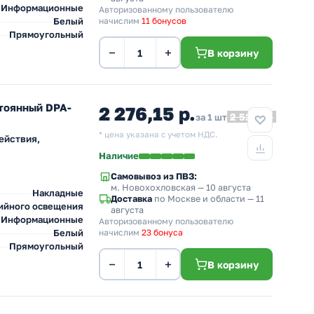
Информационные
Авторизованному пользователю
Белый
начислим
11 бонусов
Прямоугольный
−
+
В корзину
тоянный DPA-
2 276,15 р.
2 529,06
за 1 шт
* цена указана с учетом НДС.
ействия,
Наличие
Самовывоз из ПВЗ:
м. Новохохловская
— 10 августа
Накладные
Доставка
по Москве и области — 11
ийного освещения
августа
Информационные
Авторизованному пользователю
Белый
начислим
23 бонуса
Прямоугольный
−
+
В корзину