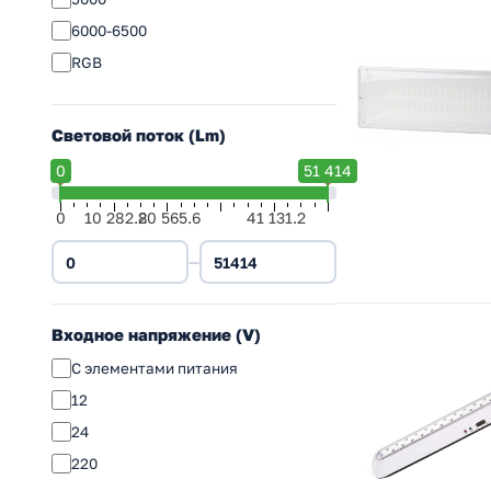
6000-6500
RGB
Световой поток (Lm)
0
51 414
0
10 282.8
20 565.6
41 131.2
—
Входное напряжение (V)
С элементами питания
12
24
220