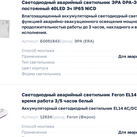
Светодиодный аварийный светильник ЭРА DPA-3
постоянный 40LED 3ч IP65 NiCD
Влагозащищенный аккумуляторный светодиодный свет
функцией аварийно-эвакуационного освещения мощнос
продолжительностью работы до 3 часов, накладного и 
исполнения.
Артикул:
Б0051843
Бренд:
ЭРА (ERA)
Способ монтажа
Применение
Для авар
Тип светильника
Цвет корпуса
Форма светильника
Светодиодный аварийный светильник Feron EL1
время работа 3/5 часов белый
Аккумуляторный светодиодный светильник EL14 AC/DC
Артикул:
12634
Бренд:
Feron (Ферон)
Способ монтажа
Применение
Для авар