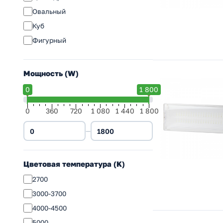
Овальный
Куб
Фигурный
Мощность (W)
0
1 800
0
360
720
1 080
1 440
1 800
—
Цветовая температура (K)
2700
3000-3700
4000-4500
5000