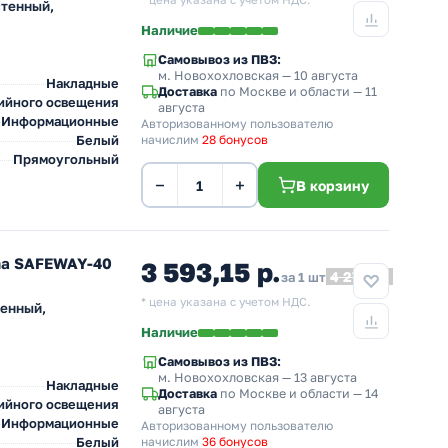
* цена указана с учетом НДС.
стенный,
Наличие
Самовывоз из ПВЗ:
м. Новохохловская
— 10 августа
Накладные
Доставка
по Москве и области — 11
ийного освещения
августа
Информационные
Авторизованному пользователю
Белый
начислим
28 бонусов
Прямоугольный
−
+
В корзину
ma SAFEWAY-40
3 593,15 р.
4 277,57
за 1 шт
* цена указана с учетом НДС.
тенный,
Наличие
Самовывоз из ПВЗ:
м. Новохохловская
— 13 августа
Накладные
Доставка
по Москве и области — 14
ийного освещения
августа
Информационные
Авторизованному пользователю
Белый
начислим
36 бонусов