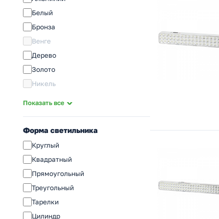
High Bay (HB; ДСП; UFO)
Белый
Прожектор
Бронза
Комплектующие
Венге
Дерево
Золото
Никель
Розовое золото
Показать все
Разноцветный
Серебро
Форма светильника
Сосна
Круглый
Сталь
Квадратный
Серый
Прямоугольный
Хром
Треугольный
Черный
Тарелки
Цилиндр