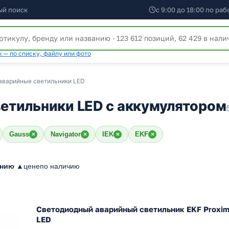
ый поиск
с 9:00 до 18:00 по ра
 — по списку, файлу или фото
аварийные светильники LED
етильники LED с аккумулятором
Gauss
Navigator
IEK
EKF
×
×
×
×
анию ▲
цене
по наличию
Светодиодный аварийный светильник EKF Proxi
LED