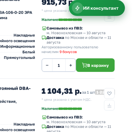
915,73 р.
1 017,48
за 1 шт
ИИ консультант
* цена указана с учетом НДС.
BA-106-0-20 ЭРА
жима
Наличие
Самовывоз из ПВЗ:
м. Новохохловская
— 10 августа
Накладные
Доставка
по Москве и области — 11
ийного освещения
августа
Информационные
Авторизованному пользователю
Белый
начислим
9 бонусов
Прямоугольный
−
+
В корзину
тоянный DBA-
1 104,31 р.
1 227,02
за 1 шт
* цена указана с учетом НДС.
ействия,
Наличие
Самовывоз из ПВЗ:
м. Новохохловская
— 10 августа
Накладные
Доставка
по Москве и области — 11
ийного освещения
августа