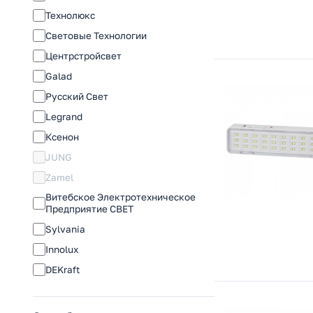
Технолюкс
Световые Технологии
Центрстройсвет
Galad
Русский Свет
Legrand
Ксенон
JUNG
Zamel
Витебское Электротехническое
Предприятие СВЕТ
Sylvania
Innolux
DEKraft