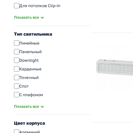
Для потолков Clip-In
Для медицинских учреждений
Показать все
Для производственных помещений
Для высоких пролетов
Тип светильника
Для гастрономии
Линейные
Для аварийного освещения
Панельный
Для животноводства
Downlight
Для растений
Карданные
Для мебели
Точечный
Для аквариумов
Спот
Для стен и ступеней
С плафоном
Взрывозащищенные
Ночник
Показать все
Информационные
Декоративные/Интерьерные
Цвет корпуса
Трековый
Алюминий