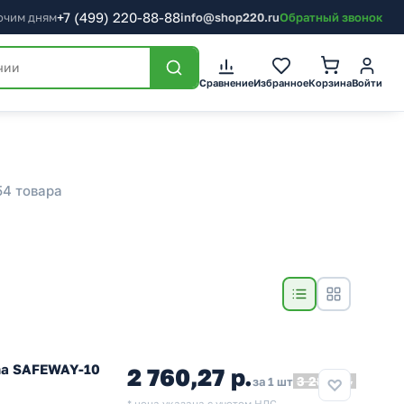
+7
(499)
220-88-88
бочим дням
info@shop220.ru
Обратный звонок
Сравнение
Избранное
Корзина
Войти
54 товара
ma SAFEWAY-10
2 760,27 р.
3 286,04
за 1 шт