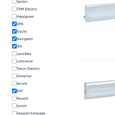
Varton
TDM Electric
Народная
ЭРА
Gauss
Navigator
IEK
JazzWay
Ledvance
Tokov Electric
Generica
Актей
EKF
Rexant
Ionich
Vossloh Schwabe