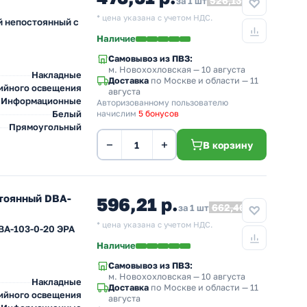
526,13
за 1 шт
* цена указана с учетом НДС.
й непостоянный с
Наличие
Самовывоз из ПВЗ:
м. Новохохловская
— 10 августа
Накладные
Доставка
по Москве и области — 11
ийного освещения
августа
Информационные
Авторизованному пользователю
Белый
начислим
5 бонусов
Прямоугольный
−
+
В корзину
тоянный DBA-
596,21 р.
662,46
за 1 шт
* цена указана с учетом НДС.
BA-103-0-20 ЭРА
Наличие
Самовывоз из ПВЗ:
м. Новохохловская
— 10 августа
Накладные
Доставка
по Москве и области — 11
ийного освещения
августа