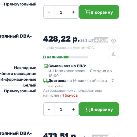
Прямоугольный
−
+
В корзину
тоянный DBA-
428,22 р.
475,80
за 1 шт
* цена указана с учетом НДС.
В наличии
Самовывоз из ПВЗ:
Накладные
м. Новохохловская
— Сегодня до
ийного освещения
18:00
Информационные
Доставка
по Москве и области — 7
Белый
августа
Авторизованному пользователю
Прямоугольный
начислим
4 бонуса
−
+
В корзину
тоянный DBA-
473,51 р.