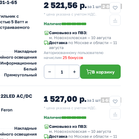
01-1-65
2 521,56 р.
2 801,73
за 1 шт
* цена указана с учетом НДС.
ильник с
тью 5 Ватт и
Наличие
встраиваемого
Самовывоз из ПВЗ:
м. Новохохловская
— 10 августа
Доставка
по Москве и области — 11
августа
Накладные
Авторизованному пользователю
ийного освещения
начислим
25 бонусов
Информационные
Белый
−
+
В корзину
Прямоугольный
4 22LED AC/DC
1 527,00 р.
1 679,70
за 1 шт
* цена указана с учетом НДС.
 Feron
Наличие
Самовывоз из ПВЗ:
Накладные
м. Новохохловская
— 10 августа
ийного освещения
Доставка
по Москве и области — 11