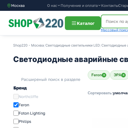
О нас
Получение и оплата
Контакты
Стар
Москва
Каталог
Массовый поиск
Shop220 - Москва
/
Светодиодные светильники LED
/
Светодиодные 
Светодиодные аварийные св
Feron
ЭРА
×
×
Расширеный поиск в разделе
Бренд
умолч
Сортировать:
Northcliffe
Feron
Foton Lighting
Philips