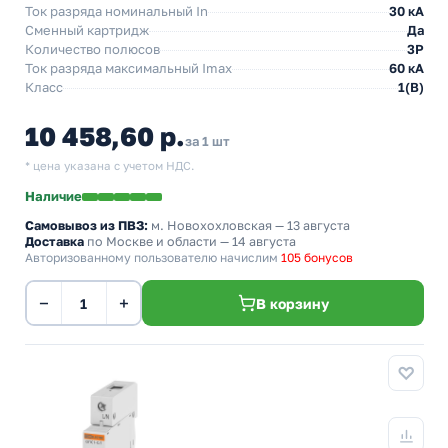
Ток разряда номинальный In
30 кА
Сменный картридж
Да
Количество полюсов
3P
Ток разряда максимальный Imax
60 кА
Класс
1(В)
10 458,60 р.
за 1 шт
* цена указана с учетом НДС.
Наличие
Самовывоз из ПВЗ:
м. Новохохловская
— 13 августа
Доставка
по Москве и области — 14 августа
Авторизованному пользователю начислим
105 бонусов
−
+
В корзину