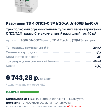
Разрядник TDM ОПС1-C 3Р In20kA Un400B Im40kA
Трехполюсный ограничитель импульсных перенапряжений
ОПС1 ТДМ, класс C, максимальный разрядный ток 40 кА
Артикул:
SQ0201-0007
Бренд:
TDM Electric (ТДМ Электрик)
Ток разряда номинальный In
20 кА
Сменный картридж
Да
Количество полюсов
3P
Ток разряда максимальный Imax
40 кА
Класс
2(C)
6 743,28 р.
за 1 шт
* цена указана с учетом НДС.
Наличие
Самовывоз из ПВЗ:
м. Новохохловская
— 13 августа
Доставка
по Москве и области — 14 августа
Авторизованному пользователю начислим
67 бонусов