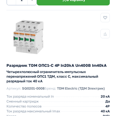
Разрядник TDM ОПС1-C 4Р In20kA Un400B Im40kA
Четырехполюсный ограничитель импульсных
перенапряжений ОПС1 ТДМ, класс C, максимальный
разрядный ток 40 кА
Артикул:
SQ0201-0008
Бренд:
TDM Electric (ТДМ Электрик)
Ток разряда номинальный In
20 кА
Сменный картридж
Да
Количество полюсов
4P
Ток разряда максимальный Imax
40 кА