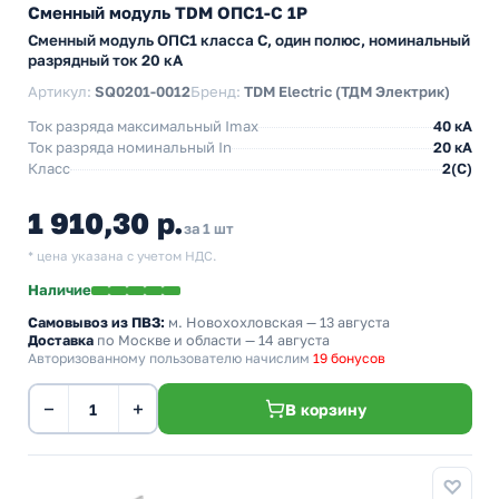
Сменный модуль TDM ОПС1-C 1P
Сменный модуль ОПС1 класса C, один полюс, номинальный
разрядный ток 20 кА
Артикул:
SQ0201-0012
Бренд:
TDM Electric (ТДМ Электрик)
Ток разряда максимальный Imax
40 кА
Ток разряда номинальный In
20 кА
Класс
2(C)
1 910,30 р.
за 1 шт
* цена указана с учетом НДС.
Наличие
Самовывоз из ПВЗ:
м. Новохохловская
— 13 августа
Доставка
по Москве и области — 14 августа
Авторизованному пользователю начислим
19 бонусов
−
+
В корзину