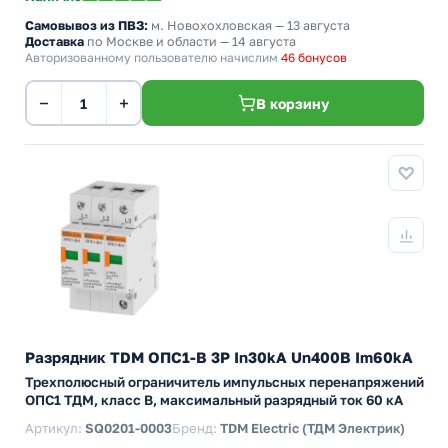
Самовывоз из ПВЗ:
м. Новохохловская
— 13 августа
Доставка
по Москве и области — 14 августа
Авторизованному пользователю начислим
46 бонусов
−
+
В корзину
Разрядник TDM ОПС1-B 3Р In30kA Un400B Im60kA
Трехполюсный ограничитель импульсных перенапряжений
ОПС1 ТДМ, класс B, максимальный разрядный ток 60 кА
Артикул:
SQ0201-0003
Бренд:
TDM Electric (ТДМ Электрик)