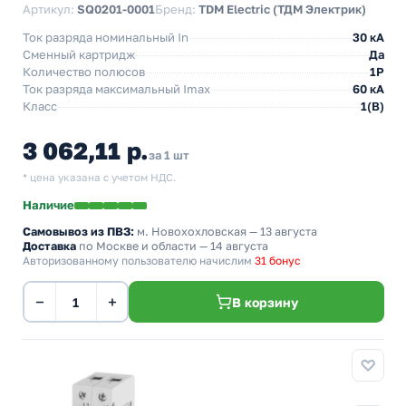
Артикул:
SQ0201-0001
Бренд:
TDM Electric (ТДМ Электрик)
Ток разряда номинальный In
30 кА
Сменный картридж
Да
Количество полюсов
1P
Ток разряда максимальный Imax
60 кА
Класс
1(В)
3 062,11 р.
за 1 шт
* цена указана с учетом НДС.
Наличие
Самовывоз из ПВЗ:
м. Новохохловская
— 13 августа
Доставка
по Москве и области — 14 августа
Авторизованному пользователю начислим
31 бонус
−
+
В корзину