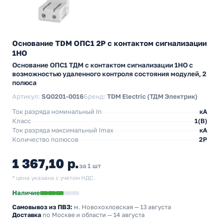
Основание TDM ОПС1 2Р с контактом сигнализации
1НО
Основание ОПС1 ТДМ с контактом сигнализации 1НО с
возможностью удаленного контроля состояния модулей, 2
полюса
Артикул:
SQ0201-0016
Бренд:
TDM Electric (ТДМ Электрик)
Ток разряда номинальный In
кА
Класс
1(В)
Ток разряда максимальный Imax
кА
Количество полюсов
2P
1 367,10 р.
за 1 шт
* цена указана с учетом НДС.
Наличие
Самовывоз из ПВЗ:
м. Новохохловская
— 13 августа
Доставка
по Москве и области — 14 августа