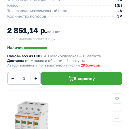
Класс
1(В)
Ток разряда максимальный Imax
кА
Количество полюсов
3P
2 851,14 р.
за 1 шт
* цена указана с учетом НДС.
Наличие
Самовывоз из ПВЗ:
м. Новохохловская
— 13 августа
Доставка
по Москве и области — 14 августа
Авторизованному пользователю начислим
29 бонусов
−
+
В корзину