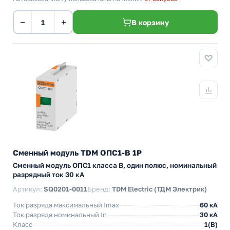
−
+
В корзину
Сменный модуль TDM ОПС1-B 1P
Сменный модуль ОПС1 класса B, один полюс, номинальный
разрядный ток 30 кА
Артикул:
SQ0201-0011
Бренд:
TDM Electric (ТДМ Электрик)
Ток разряда максимальный Imax
60 кА
Ток разряда номинальный In
30 кА
Класс
1(В)