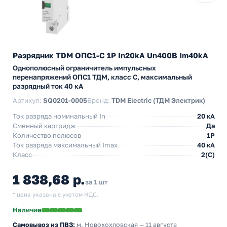
Разрядник TDM ОПС1-C 1Р In20kA Un400B Im40kA
Однополюсный ограничитель импульсных
перенапряжений ОПС1 ТДМ, класс C, максимальный
разрядный ток 40 кА
Артикул:
SQ0201-0005
Бренд:
TDM Electric (ТДМ Электрик)
Ток разряда номинальный In
20 кА
Сменный картридж
Да
Количество полюсов
1P
Ток разряда максимальный Imax
40 кА
Класс
2(C)
1 838,68 р.
за 1 шт
* цена указана с учетом НДС.
Наличие
Самовывоз из ПВЗ:
м. Новохохловская
— 11 августа