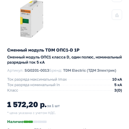
Сменный модуль TDM ОПС1-D 1P
Сменный модуль ОПС1 класса D, один полюс, номинальный
разрядный ток 5 кА
Артикул:
SQ0201-0013
Бренд:
TDM Electric (ТДМ Электрик)
Ток разряда максимальный Imax
10 кА
Ток разряда номинальный In
5 кА
Класс
3(D)
1 572,20 р.
за 1 шт
* цена указана с учетом НДС.
Наличие