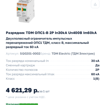
Разрядник TDM ОПС1-B 2Р In30kA Un400B Im60kA
Двухполюсный ограничитель импульсных
перенапряжений ОПС1 ТДМ, класс B, максимальный
разрядный ток 60 кА
Артикул:
SQ0201-0002
Бренд:
TDM Electric (ТДМ Электрик)
Ток разряда номинальный In
30 кА
Сменный картридж
Да
Количество полюсов
2P
Ток разряда максимальный Imax
60 кА
Класс
1(В)
4 621,29 р.
за 1 шт
* цена указана с учетом НДС.
Наличие