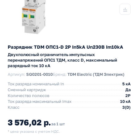
Разрядник TDM ОПС1-D 2Р In5kA Un230B Im10kA
Двухполюсный ограничитель импульсных
перенапряжений ОПС1 ТДМ, класс D, максимальный
разрядный ток 10 кА
Артикул:
SQ0201-0010
Бренд:
TDM Electric (ТДМ Электрик)
Ток разряда номинальный In
5 кА
Сменный картридж
Да
Количество полюсов
2P
Ток разряда максимальный Imax
10 кА
Класс
3(D)
3 576,02 р.
за 1 шт
* цена указана с учетом НДС.