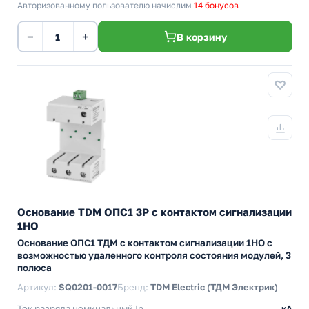
Авторизованному пользователю начислим
14 бонусов
−
+
В корзину
Основание TDM ОПС1 3Р с контактом сигнализации
1НО
Основание ОПС1 ТДМ с контактом сигнализации 1НО с
возможностью удаленного контроля состояния модулей, 3
полюса
Артикул:
SQ0201-0017
Бренд:
TDM Electric (ТДМ Электрик)
Ток разряда номинальный In
кА