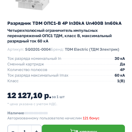
Разрядник TDM ОПС1-B 4Р In30kA Un400B Im60kA
Четырехполюсный ограничитель импульсных
перенапряжений ОПС1 ТДМ, класс B, максимальный
разрядный ток 60 кА
Артикул:
SQ0201-0004
Бренд:
TDM Electric (ТДМ Электрик)
Ток разряда номинальный In
30 кА
Сменный картридж
Да
Количество полюсов
4P
Ток разряда максимальный Imax
60 кА
Класс
1(В)
12 127,10 р.
за 1 шт
* цена указана с учетом НДС.
Наличие
Авторизованному пользователю начислим
121 бонус
−
+
В корзину