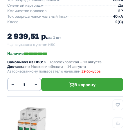
Сменный картридж
Да
Количество полюсов
2P
Ток разряда максимальный Imax
40 кА
Класс
2(C)
2 939,51 р.
за 1 шт
* цена указана с учетом НДС.
Наличие
Самовывоз из ПВЗ:
м. Новохохловская
— 13 августа
Доставка
по Москве и области — 14 августа
Авторизованному пользователю начислим
29 бонусов
−
+
В корзину