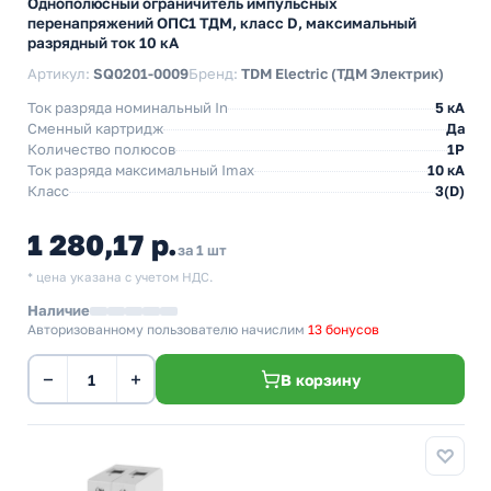
Однополюсный ограничитель импульсных
перенапряжений ОПС1 ТДМ, класс D, максимальный
разрядный ток 10 кА
Артикул:
SQ0201-0009
Бренд:
TDM Electric (ТДМ Электрик)
Ток разряда номинальный In
5 кА
Сменный картридж
Да
Количество полюсов
1P
Ток разряда максимальный Imax
10 кА
Класс
3(D)
1 280,17 р.
за 1 шт
* цена указана с учетом НДС.
Наличие
Авторизованному пользователю начислим
13 бонусов
−
+
В корзину