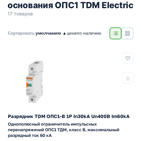
основания ОПС1 TDM Electric
17 товаров
умолчанию ▲
цене
по наличию
Сортировать:
Разрядник TDM ОПС1-B 1Р In30kA Un400B Im60kA
Однополюсный ограничитель импульсных
перенапряжений ОПС1 ТДМ, класс B, максимальный
разрядный ток 60 кА