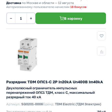
Доставка
по Москве и области — 12 августа
Авторизованному пользователю начислим
18 бонусов
−
+
В корзину
Разрядник TDM ОПС1-C 2Р In20kA Un400B Im40kA
Двухполюсный ограничитель импульсных
перенапряжений ОПС1 ТДМ, класс C, максимальный
разрядный ток 40 кА
Артикул:
SQ0201-0006
Бренд:
TDM Electric (ТДМ Электрик)
Ток разряда номинальный In
20 кА