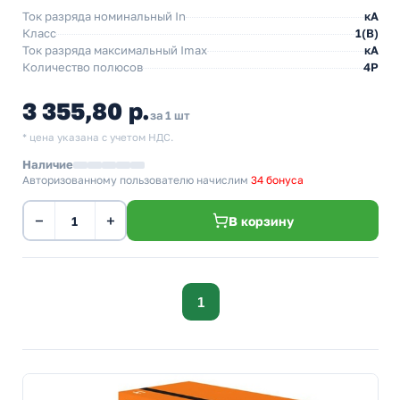
Ток разряда номинальный In
кА
Класс
1(В)
Ток разряда максимальный Imax
кА
Количество полюсов
4P
3 355,80 р.
за 1 шт
* цена указана с учетом НДС.
Наличие
Авторизованному пользователю начислим
34 бонуса
−
+
В корзину
1