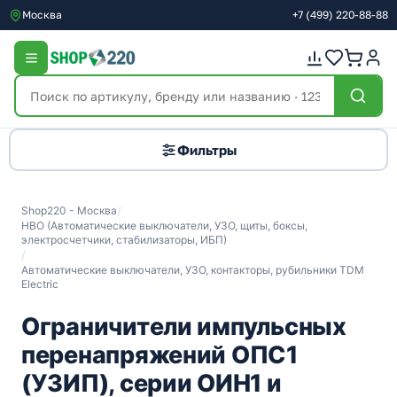
Москва
+7
(499)
220-88-88
Фильтры
Shop220 - Москва
/
НВО (Автоматические выключатели, УЗО, щиты, боксы,
электросчетчики, стабилизаторы, ИБП)
/
Автоматические выключатели, УЗО, контакторы, рубильники TDM
Electric
Ограничители импульсных
перенапряжений ОПС1
(УЗИП), серии ОИН1 и