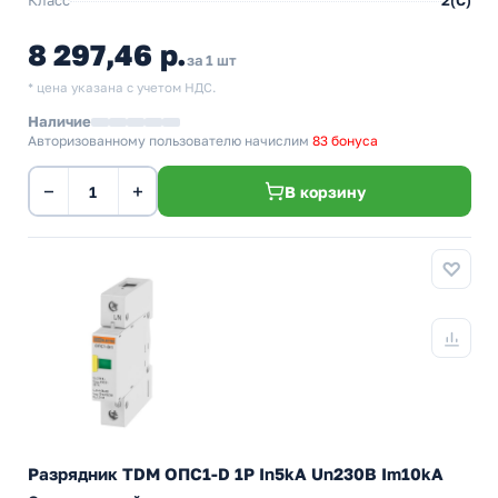
Класс
2(C)
8 297,46 р.
за 1 шт
* цена указана с учетом НДС.
Наличие
Авторизованному пользователю начислим
83 бонуса
−
+
В корзину
Разрядник TDM ОПС1-D 1Р In5kA Un230B Im10kA