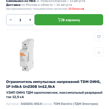
Самовывоз из ПВЗ:
м. Новохохловская
— 13 августа
Доставка
по Москве и области — 14 августа
Авторизованному пользователю начислим
16 бонусов
−
+
В корзину
Ограничитель импульсных напряжений TDM ОИН1,
1Р In5kA Un230B Im12,5kA
УЗИП ОИН1 ТДМ однополюсное, максимальный разрядный
ток 12,5 кА
Артикул:
SQ0201-0014
Бренд:
TDM Electric (ТДМ Электрик)