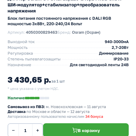
ШИ-модулятор+стабилизатор+преобразователь
напряжения
Блок питания постоянного напряжения с DALI RGB
мощностью 3х8Вт, 220-240/24 Вольт
Артикул:
4050300829463
Бренд:
Osram (Осрам)
Выходной ток
940-3000мА
Мощность
2,7-20Вт
Регулировка
Диммирование
Степень пылевлагозащиты
IP20-33
Назначение
Для светодиодной ленты 24В
3 430,65 р.
за 1 шт
* цена указана с учетом НДС.
Наличие
Самовывоз из ПВЗ:
м. Новохохловская
— 11 августа
Доставка
по Москве и области — 12 августа
Авторизованному пользователю начислим
34 бонуса
−
+
В корзину