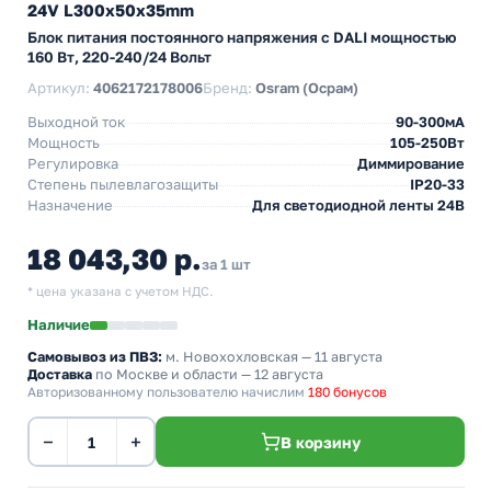
24V L300x50x35mm
Блок питания постоянного напряжения с DALI мощностью
160 Вт, 220-240/24 Вольт
Артикул:
4062172178006
Бренд:
Osram (Осрам)
Выходной ток
90-300мА
Мощность
105-250Вт
Регулировка
Диммирование
Степень пылевлагозащиты
IP20-33
Назначение
Для светодиодной ленты 24В
18 043,30 р.
за 1 шт
* цена указана с учетом НДС.
Наличие
Самовывоз из ПВЗ:
м. Новохохловская
— 11 августа
Доставка
по Москве и области — 12 августа
Авторизованному пользователю начислим
180 бонусов
−
+
В корзину