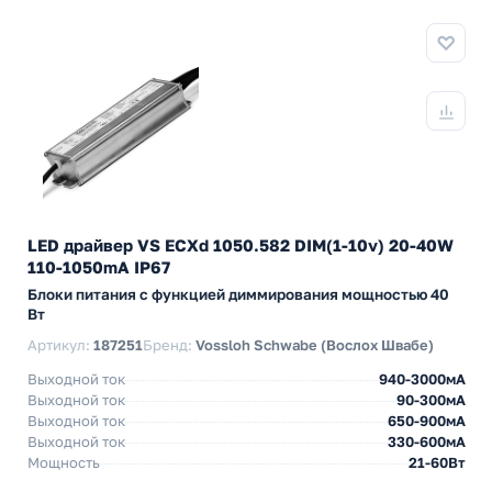
LED драйвер VS ECXd 1050.582 DIM(1-10v) 20-40W
110-1050mA IP67
Блоки питания с функцией диммирования мощностью 40
Вт
Артикул:
187251
Бренд:
Vossloh Schwabe (Вослох Швабе)
Выходной ток
940-3000мА
Выходной ток
90-300мА
Выходной ток
650-900мА
Выходной ток
330-600мА
Мощность
21-60Вт