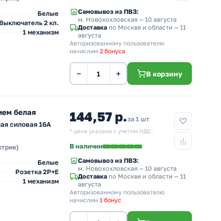
Самовывоз из ПВЗ:
Белые
м. Новохохловская
— 10 августа
Выключатель 2 кл.
Доставка
по Москве и области — 11
1 механизм
августа
Авторизованному пользователю
начислим
2 бонуса
−
+
В корзину
ием белая
144,57 р.
за 1 шт
ая силовая 16А
* цена указана с учетом НДС.
В наличии
ктрик)
Самовывоз из ПВЗ:
Белые
м. Новохохловская
— 10 августа
Розетка 2Р+Е
Доставка
по Москве и области — 11
1 механизм
августа
Авторизованному пользователю
начислим
1 бонус