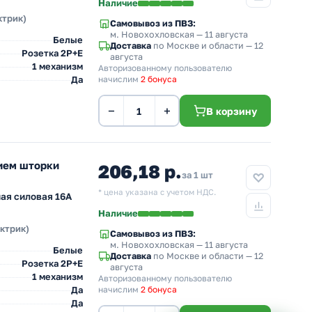
Наличие
ктрик)
Самовывоз из ПВЗ:
м. Новохохловская
— 11 августа
Белые
Доставка
по Москве и области — 12
Розетка 2Р+Е
августа
1 механизм
Авторизованному пользователю
Да
начислим
2 бонуса
−
+
В корзину
ием шторки
206,18 р.
за 1 шт
* цена указана с учетом НДС.
ая силовая 16А
Наличие
ектрик)
Самовывоз из ПВЗ:
м. Новохохловская
— 11 августа
Белые
Доставка
по Москве и области — 12
Розетка 2Р+Е
августа
1 механизм
Авторизованному пользователю
Да
начислим
2 бонуса
Да