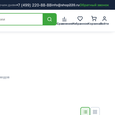
+7
(499)
220-88-88
бочим дням
info@shop220.ru
Обратный звонок
Сравнение
Избранное
Корзина
Войти
оводов