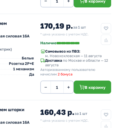
−
+
В корзину
ием
170,19 р.
за 1 шт
* цена указана с учетом НДС.
ая силовая 16А
Наличие
ектрик)
Самовывоз из ПВЗ:
м. Новохохловская
— 11 августа
Белые
Доставка
по Москве и области — 12
Розетка 2Р+Е
августа
1 механизм
Авторизованному пользователю
Да
начислим
2 бонуса
−
+
В корзину
ием шторки
160,43 р.
за 1 шт
* цена указана с учетом НДС.
ая силовая 16А