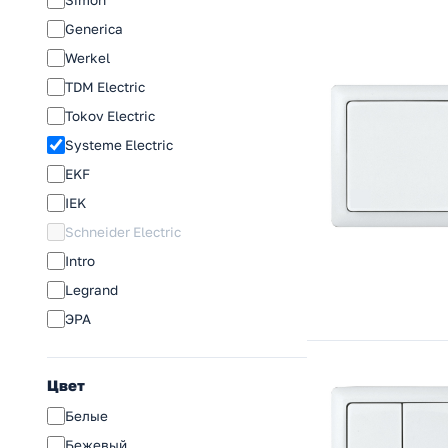
Generica
Werkel
TDM Electric
Tokov Electric
Systeme Electric
EKF
IEK
Schneider Electric
Intro
Legrand
ЭРА
Цвет
Белые
Бежевый