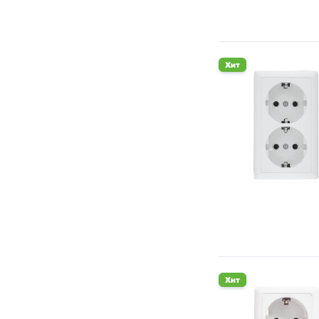
Хит
Хит