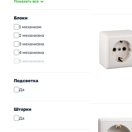
Показать все
Розетка RJ45
Розетка 2xRJ45
Блоки
Розетка RJ11/RJ45
1 механизм
Розетка TV
2 механизма
Кабельный вывод
3 механизма
Коробка распределительная
4 механизма
Переговорное устройство
5 механизма
Звонок
Радио розетка
Подсветка
Рамка 1 пост
Да
Рамка 2 поста
Рамка 3 поста
Шторки
Заглушка
Да