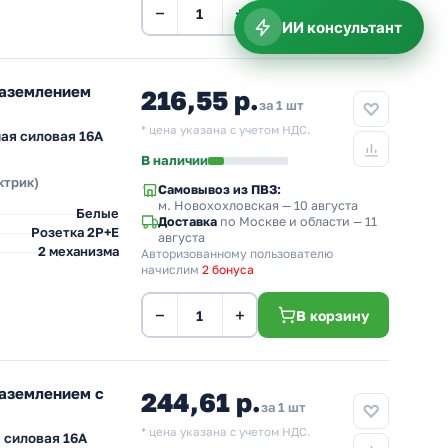
−
+
В корзину
ИИ консультант
заземлением
216,55 р.
за 1 шт
* цена указана с учетом НДС.
ая силовая 16А
В наличии
ктрик)
Самовывоз из ПВЗ:
м. Новохохловская
— 10 августа
Белые
Доставка
по Москве и области — 11
Розетка 2Р+Е
августа
2 механизма
Авторизованному пользователю
начислим
2 бонуса
−
+
В корзину
заземлением с
244,61 р.
за 1 шт
* цена указана с учетом НДС.
 силовая 16А