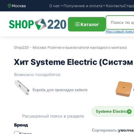
О нас
Получение и оплата
Контакты
Стар
Москва
Каталог
Массовый поиск
Shop220 - Москва
/
Розетки и выключатели накладного монтажа
Хит Systeme Electric (Систэ
Возможно понадобятся:
Короба для прокладки кабеля
Systeme Electric
×
Расширеный поиск в разделе
Бренд
умолч
Сортировать:
Simon