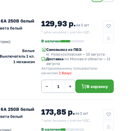
 6А 250В белый
129,93 р.
за 1 шт
вета белый
* цена указана с учетом НДС.
В наличии
ктрик)
Самовывоз из ПВЗ:
Белые
м. Новохохловская
— 10 августа
Выключатель 1 кл.
Доставка
по Москве и области — 11
1 механизм
августа
Авторизованному пользователю
начислим
1 бонус
−
+
В корзину
 6А 250В белый
173,85 р.
за 1 шт
света белый
* цена указана с учетом НДС.
В наличии
ктрик)