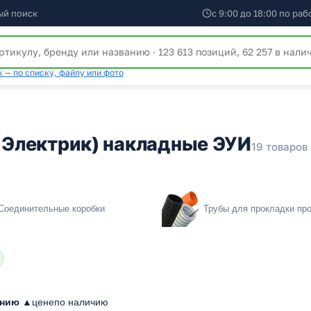
ый поиск
с 9:00 до 18:00 по ра
 — по списку, файлу или фото
м Электрик) накладные ЭУИ
19 товаров
Соединительные коробки
Трубы для прокладки пр
анию ▲
цене
по наличию