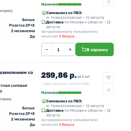
Наличие
ектрик)
Самовывоз из ПВЗ:
м. Новохохловская
— 11 августа
Белые
Доставка
по Москве и области — 12
Розетка 2Р+Е
августа
2 механизма
Авторизованному пользователю
Да
начислим
2 бонуса
−
+
В корзину
заземлением со
259,86 р.
за 1 шт
* цена указана с учетом НДС.
стная силовая
ну
Наличие
ктрик)
Самовывоз из ПВЗ:
м. Новохохловская
— 11 августа
Белые
Доставка
по Москве и области — 12
Розетка 2Р+Е
августа
2 механизма
Авторизованному пользователю
Да
начислим
3 бонуса