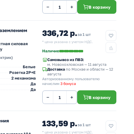
−
+
В корзину
заземлением
336,72 р.
за 1 шт
* цена указана с учетом НДС.
стная силовая
ну
Наличие
ектрик)
Самовывоз из ПВЗ:
м. Новохохловская
— 11 августа
Белые
Доставка
по Москве и области — 12
Розетка 2Р+Е
августа
2 механизма
Авторизованному пользователю
Да
начислим
3 бонуса
Да
−
+
В корзину
ения
133,59 р.
за 1 шт
* цена указана с учетом НДС.