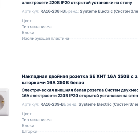
электросети 220В IP20 открытой установки на стену
Артикул:
RA16-238I-B
Бренд:
Systeme Electric (Систэм Эл
Цвет
Тип механизма
Блоки
Изолирующая пластина
Накладная двойная розетка SE ХИТ 16А 250В с 
шторками 16А 250В белая
Электрическая внешняя белая розетка Систем двухме
16А электросети 220В IP20 открытой установки на сте
Артикул:
RA16-239-B
Бренд:
Systeme Electric (Систэм Эле
Цвет
Тип механизма
Блоки
Шторки