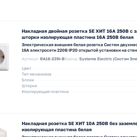
Накладная двойная розетка SE ХИТ 16А 250В с 
шторки изолирующая пластина 16А 250В белая
Электрическая внешняя белая розетка Систем двухме
16А электросети 220В IP20 открытой установки на сте
Артикул:
RA16-239I-B
Бренд:
Systeme Electric (Систэм Эл
Цвет
Тип механизма
Блоки
Шторки
Изолирующая пластина
Накладная розетка SE ХИТ 10А 250В без заземл
изолирующая пластина белая