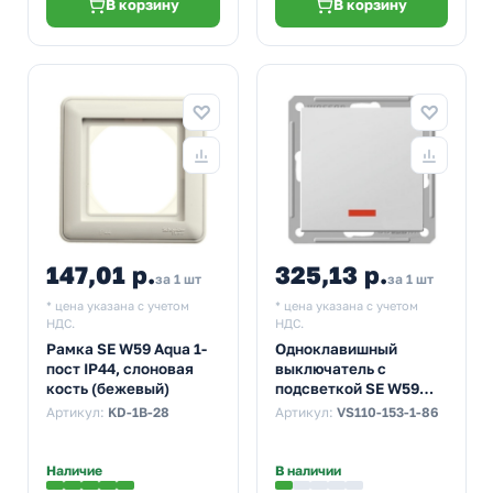
В корзину
В корзину
147,01 р.
325,13 р.
за 1 шт
за 1 шт
* цена указана с учетом
* цена указана с учетом
НДС.
НДС.
Рамка SE W59 Aqua 1-
Одноклавишный
пост IP44, слоновая
выключатель с
кость (бежевый)
подсветкой SE W59
10A механизм, белый
Артикул:
KD-1B-28
Артикул:
VS110-153-1-86
Наличие
В наличии