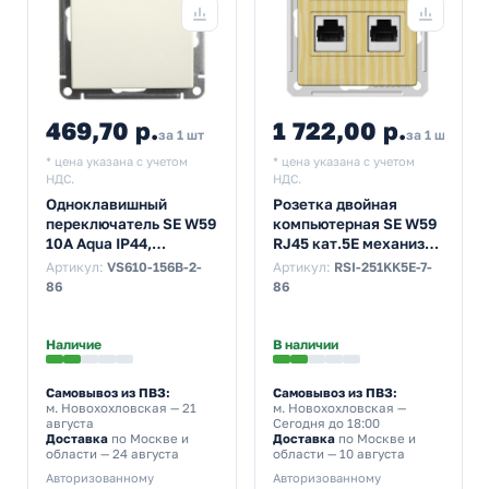
469,70 р.
1 722,00 р.
за 1 шт
за 1 шт
* цена указана с учетом
* цена указана с учетом
НДС.
НДС.
Одноклавишный
Розетка двойная
переключатель SE W59
компьютерная SE W59
10A Aqua IP44,
RJ45 кат.5E механизм,
слоновая кость
сосна
Артикул:
VS610-156B-2-
Артикул:
RSI-251KK5E-7-
(бежевый)
86
86
Наличие
В наличии
Самовывоз из ПВЗ:
Самовывоз из ПВЗ:
м. Новохохловская
— 21
м. Новохохловская
—
августа
Сегодня до 18:00
Доставка
по Москве и
Доставка
по Москве и
области — 24 августа
области — 10 августа
Авторизованному
Авторизованному