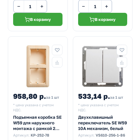
−
+
−
+
В корзину
В корзину
958,80 р.
533,14 р.
за 1 шт
за 1 шт
* цена указана с учетом
* цена указана с учетом
НДС.
НДС.
Подъемная коробка SE
Двухклавишный
W59 для наружного
переключатель SE W59
монтажа с рамкой 2
10A механизм, белый
поста, сосна
Артикул:
KP-252-78
Артикул:
VS610-256-1-86