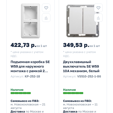
422,73 р.
349,53 р.
за 1 шт
за 1 шт
* цена указана с учетом
* цена указана с учетом
НДС.
НДС.
Подъемная коробка SE
Двухклавишный
W59 для наружного
выключатель SE W59
монтажа с рамкой 2
10A механизм, белый
поста, белый
Артикул:
KP-252-18
Артикул:
VS510-252-1-86
Наличие
Наличие
Самовывоз из ПВЗ:
Самовывоз из ПВЗ:
м. Новохохловская
— 21
м. Новохохловская
— 11
августа
августа
Доставка
по Москве и
Доставка
по Москве и