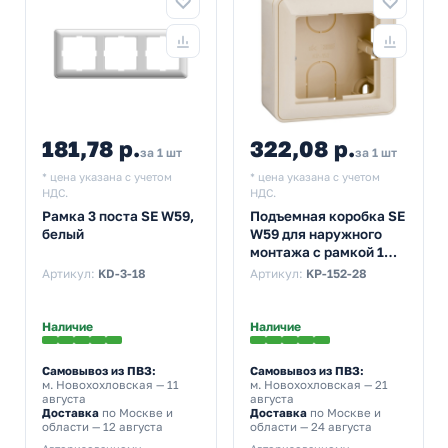
181,78 р.
322,08 р.
за 1 шт
за 1 шт
* цена указана с учетом
* цена указана с учетом
НДС.
НДС.
Рамка 3 поста SE W59,
Подъемная коробка SE
белый
W59 для наружного
монтажа с рамкой 1
поста, слоновая кость
Артикул:
KD-3-18
Артикул:
KP-152-28
(бежевый)
Наличие
Наличие
Самовывоз из ПВЗ:
Самовывоз из ПВЗ:
м. Новохохловская
— 11
м. Новохохловская
— 21
августа
августа
Доставка
по Москве и
Доставка
по Москве и
области — 12 августа
области — 24 августа