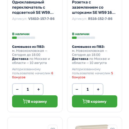
Одноклавишный
Розетка с
переключатель с
заземлением со
подсветкой SE W59
шторками SE W59 16А
10A механизм, сосна
механизм, сосна
Артикул:
VS610-157-7-86
Артикул:
RS16-152-7-86
В наличии
В наличии
Самовывоз из ПВЗ:
Самовывоз из ПВЗ:
м. Новохохловская
—
м. Новохохловская
—
Сегодня до 18:00
Сегодня до 18:00
Доставка
по Москве и
Доставка
по Москве и
области — 10 августа
области — 10 августа
Авторизованному
Авторизованному
пользователю начислим
6
пользователю начислим
5
бонусов
бонусов
−
+
−
+
В корзину
В корзину