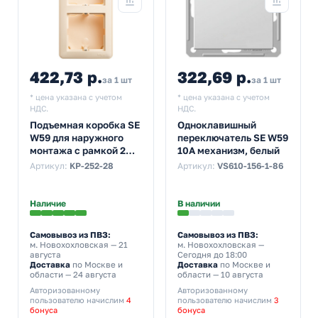
422,73 р.
322,69 р.
за 1 шт
за 1 шт
* цена указана с учетом
* цена указана с учетом
НДС.
НДС.
Подъемная коробка SE
Одноклавишный
W59 для наружного
переключатель SE W59
монтажа с рамкой 2
10A механизм, белый
поста, слоновая кость
Артикул:
KP-252-28
Артикул:
VS610-156-1-86
(бежевый)
Наличие
В наличии
Самовывоз из ПВЗ:
Самовывоз из ПВЗ:
м. Новохохловская
— 21
м. Новохохловская
—
августа
Сегодня до 18:00
Доставка
по Москве и
Доставка
по Москве и
области — 24 августа
области — 10 августа
Авторизованному
Авторизованному
пользователю начислим
4
пользователю начислим
3
бонуса
бонуса