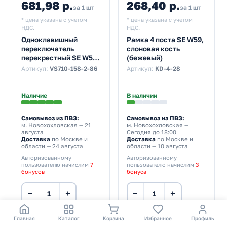
681,98 р.
268,40 р.
за 1 шт
за 1 шт
* цена указана с учетом
* цена указана с учетом
НДС.
НДС.
Одноклавишный
Рамка 4 поста SE W59,
переключатель
слоновая кость
перекрестный SE W59
(бежевый)
10A механизм,
Артикул:
VS710-158-2-86
Артикул:
KD-4-28
слоновая кость
(бежевый)
Наличие
В наличии
Самовывоз из ПВЗ:
Самовывоз из ПВЗ:
м. Новохохловская
— 21
м. Новохохловская
—
августа
Сегодня до 18:00
Доставка
по Москве и
Доставка
по Москве и
области — 24 августа
области — 10 августа
Авторизованному
Авторизованному
пользователю начислим
7
пользователю начислим
3
бонусов
бонуса
−
+
−
+
В корзину
В корзину
Главная
Каталог
Корзина
Избранное
Профиль