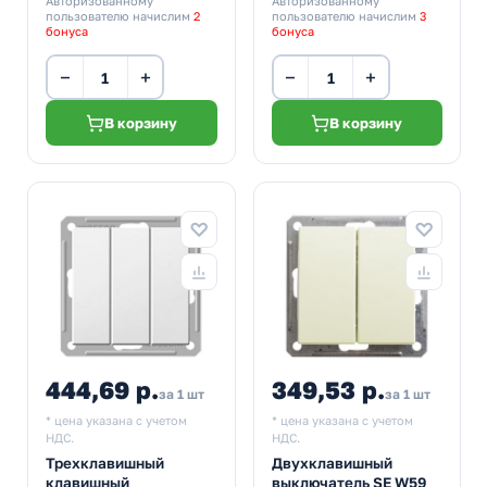
Авторизованному
Авторизованному
пользователю начислим
2
пользователю начислим
3
бонуса
бонуса
−
+
−
+
В корзину
В корзину
444,69 р.
349,53 р.
за 1 шт
за 1 шт
* цена указана с учетом
* цена указана с учетом
НДС.
НДС.
Трехклавишный
Двухклавишный
клавишный
выключатель SE W59