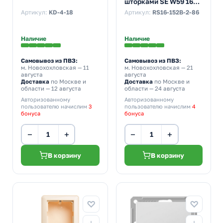
шторками SE W59 16А
Aqua IP44, слоновая
Артикул:
KD-4-18
Артикул:
RS16-152B-2-86
кость (бежевый)
Наличие
Наличие
Самовывоз из ПВЗ:
Самовывоз из ПВЗ:
м. Новохохловская
— 11
м. Новохохловская
— 21
августа
августа
Доставка
по Москве и
Доставка
по Москве и
области — 12 августа
области — 24 августа
Авторизованному
Авторизованному
пользователю начислим
3
пользователю начислим
4
бонуса
бонуса
−
+
−
+
В корзину
В корзину