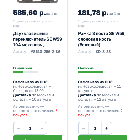
585,60 р.
181,78 р.
за 1 шт
за 1 шт
* цена указана с учетом
* цена указана с учетом
НДС.
НДС.
Двухклавишный
Рамка 3 поста SE W59,
переключатель SE W59
слоновая кость
10A механизм,
(бежевый)
слоновая кость
Артикул:
VS610-256-2-86
Артикул:
KD-3-28
(бежевый)
В наличии
Наличие
Самовывоз из ПВЗ:
Самовывоз из ПВЗ:
м. Новохохловская
—
м. Новохохловская
— 11
Сегодня до 18:00
августа
Доставка
по Москве и
Доставка
по Москве и
области — 10 августа
области — 12 августа
Авторизованному
Авторизованному
пользователю начислим
6
пользователю начислим
2
бонусов
бонуса
−
+
−
+