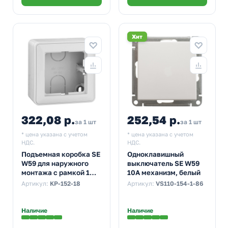
Хит
322,08 р.
252,54 р.
за 1 шт
за 1 шт
* цена указана с учетом
* цена указана с учетом
НДС.
НДС.
Подъемная коробка SE
Одноклавишный
W59 для наружного
выключатель SE W59
монтажа с рамкой 1
10A механизм, белый
поста, белый
Артикул:
KP-152-18
Артикул:
VS110-154-1-86
Наличие
Наличие