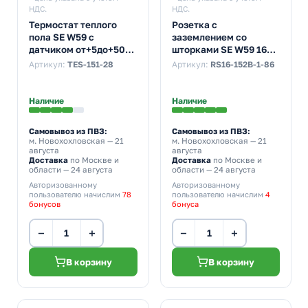
НДС.
НДС.
Термостат теплого
Розетка с
пола SE W59 с
заземлением со
датчиком от+5до+50С
шторками SE W59 16А
10A в сборе, слоновая
Aqua IP44, белый
Артикул:
TES-151-28
Артикул:
RS16-152B-1-86
кость (бежевый)
Наличие
Наличие
Самовывоз из ПВЗ:
Самовывоз из ПВЗ:
м. Новохохловская
— 21
м. Новохохловская
— 21
августа
августа
Доставка
по Москве и
Доставка
по Москве и
области — 24 августа
области — 24 августа
Авторизованному
Авторизованному
пользователю начислим
78
пользователю начислим
4
бонусов
бонуса
−
+
−
+
В корзину
В корзину