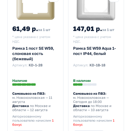
61,49 р.
147,01 р.
за 1 шт
за 1 шт
* цена указана с учетом
* цена указана с учетом
НДС.
НДС.
Рамка 1 пост SE W59,
Рамка SE W59 Aqua 1-
слоновая кость
пост IP44, белый
(бежевый)
Артикул:
KD-1-28
Артикул:
KD-1B-18
Наличие
В наличии
Самовывоз из ПВЗ:
Самовывоз из ПВЗ:
м. Новохохловская
— 11
м. Новохохловская
—
августа
Сегодня до 18:00
Доставка
по Москве и
Доставка
по Москве и
области — 12 августа
области — 10 августа
Авторизованному
Авторизованному
пользователю начислим
1
пользователю начислим
1
бонус
бонус