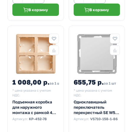
В корзину
В корзину
1 008,00 р.
655,75 р.
за 1 шт
за 1 шт
* цена указана с учетом
* цена указана с учетом
НДС.
НДС.
Подъемная коробка
Одноклавишный
для наружного
переключатель
монтажа с рамкой 4
перекрестный SE W59
поста SE W59, сосна
10A механизм, белый
Артикул:
KP-452-78
Артикул:
VS710-158-1-86