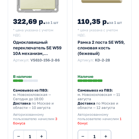
322,69 р.
110,35 р.
за 1 шт
за 1 шт
* цена указана с учетом
* цена указана с учетом
НДС.
НДС.
Одноклавишный
Рамка 2 поста SE W59,
переключатель SE W59
слоновая кость
10A механизм,
(бежевый)
слоновая кость
Артикул:
VS610-156-2-86
Артикул:
KD-2-28
(бежевый)
В наличии
Наличие
Самовывоз из ПВЗ:
Самовывоз из ПВЗ:
м. Новохохловская
—
м. Новохохловская
— 11
Сегодня до 18:00
августа
Доставка
по Москве и
Доставка
по Москве и
области — 10 августа
области — 12 августа
Авторизованному
Авторизованному
пользователю начислим
3
пользователю начислим
1
бонуса
бонус
−
+
−
+