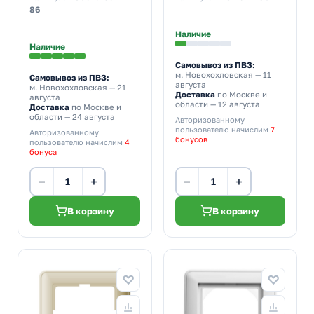
(бежевый)
86
Наличие
Наличие
Самовывоз из ПВЗ:
м. Новохохловская
— 11
Самовывоз из ПВЗ:
августа
м. Новохохловская
— 21
Доставка
по Москве и
августа
области — 12 августа
Доставка
по Москве и
области — 24 августа
Авторизованному
пользователю начислим
7
Авторизованному
бонусов
пользователю начислим
4
бонуса
−
+
−
+
В корзину
В корзину