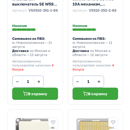
выключатель SE W59
10A механизм,
10A механизм, белый
слоновая кость
Артикул:
VS0510-351-1-86
Артикул:
VS510-252-2-86
(бежевый)
Наличие
Наличие
Самовывоз из ПВЗ:
Самовывоз из ПВЗ:
м. Новохохловская
— 11
м. Новохохловская
— 11
августа
августа
Доставка
по Москве и
Доставка
по Москве и
области — 12 августа
области — 12 августа
Авторизованному
Авторизованному
пользователю начислим
4
пользователю начислим
4
бонуса
бонуса
−
+
−
+
В корзину
В корзину