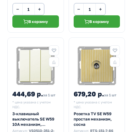
−
+
−
+
В корзину
В корзину
444,69 р.
679,20 р.
за 1 шт
за 1 шт
* цена указана с учетом
* цена указана с учетом
НДС.
НДС.
3-клавишный
Розетка TV SE W59
выключатель SE W59
простая механизм,
10A механизм,
сосна
слоновая кость
Артикул:
VS0510-351-2-
Артикул:
RTS-151-7-86