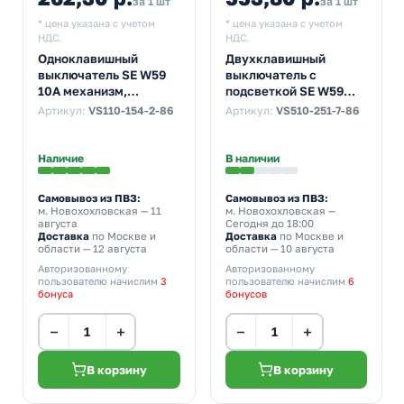
за 1 шт
за 1 шт
* цена указана с учетом
* цена указана с учетом
НДС.
НДС.
Одноклавишный
Двухклавишный
выключатель SE W59
выключатель с
10A механизм,
подсветкой SE W59
слоновая кость
10A механизм, сосна
Артикул:
VS110-154-2-86
Артикул:
VS510-251-7-86
(бежевый)
Наличие
В наличии
Самовывоз из ПВЗ:
Самовывоз из ПВЗ:
м. Новохохловская
— 11
м. Новохохловская
—
августа
Сегодня до 18:00
Доставка
по Москве и
Доставка
по Москве и
области — 12 августа
области — 10 августа
Авторизованному
Авторизованному
пользователю начислим
3
пользователю начислим
6
бонуса
бонусов
−
+
−
+
В корзину
В корзину