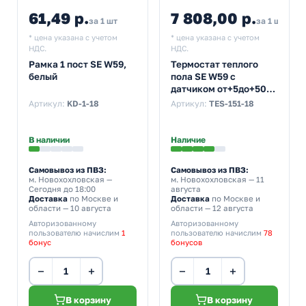
61,49 р.
7 808,00 р.
за 1 шт
за 1 шт
* цена указана с учетом
* цена указана с учетом
НДС.
НДС.
Рамка 1 пост SE W59,
Термостат теплого
белый
пола SE W59 с
датчиком от+5до+50С
10A в сборе, белый
Артикул:
KD-1-18
Артикул:
TES-151-18
В наличии
Наличие
Самовывоз из ПВЗ:
Самовывоз из ПВЗ:
м. Новохохловская
—
м. Новохохловская
— 11
Сегодня до 18:00
августа
Доставка
по Москве и
Доставка
по Москве и
области — 10 августа
области — 12 августа
Авторизованному
Авторизованному
пользователю начислим
1
пользователю начислим
78
бонус
бонусов
−
+
−
+
В корзину
В корзину