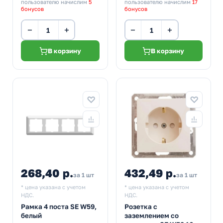
пользователю начислим
5
пользователю начислим
17
бонусов
бонусов
−
+
−
+
В корзину
В корзину
268,40 р.
432,49 р.
за 1 шт
за 1 шт
* цена указана с учетом
* цена указана с учетом
НДС.
НДС.
Рамка 4 поста SE W59,
Розетка с
белый
заземлением со