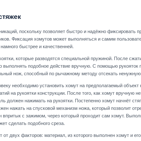
стяжек
икаций, поскольку позволяет быстро и надёжно фиксировать про
иков. Фиксация хомутов может выполняться и самим пользоват
намного быстрее и качественней.
коятки, которые разводятся специальной пружиной. После сжати
о выполнять подобное действие вручную. С помощью рукояток пр
льный нож, способный по рычажному методу отсекать ненужную 
овеку необходимо установить хомут на предполагаемый объект 
ий на рукоятки конструкции. После того, как хомут вручную не
ль должен нажимать на рукоятки. Постепенно хомут начнёт стяг
лжен нажать на спусковой механизм ножа, который позволит от
ен впритык с зажимом, через который проходит сам хомут. Выпо
жет сделать подобного среза.
 от двух факторов: материал, из которого выполнен хомут и е