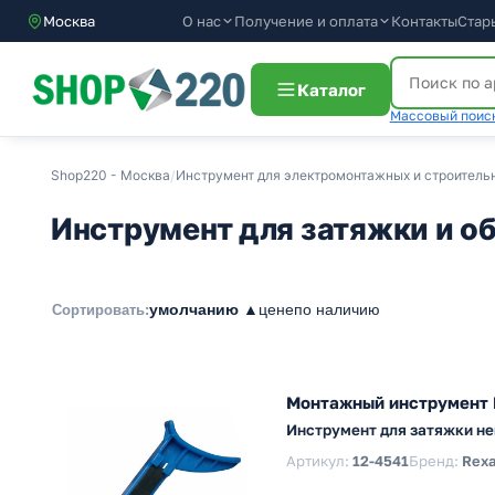
О нас
Получение и оплата
Контакты
Стар
Москва
Каталог
Массовый поиск
Shop220 - Москва
/
Инструмент для электромонтажных и строитель
Инструмент для затяжки и о
умолчанию ▲
цене
по наличию
Сортировать:
Монтажный инструмент 
Инструмент для затяжки не
Артикул:
12-4541
Бренд:
Rexa