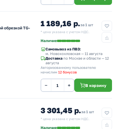
1 189,16 р.
за 1 шт
й обрезкой TG-
* цена указана с учетом НДС.
Наличие
Самовывоз из ПВЗ:
м. Новохохловская
— 11 августа
Доставка
по Москве и области — 12
августа
Авторизованному пользователю
начислим
12 бонусов
−
+
В корзину
3 301,45 р.
за 1 шт
* цена указана с учетом НДС.
Наличие