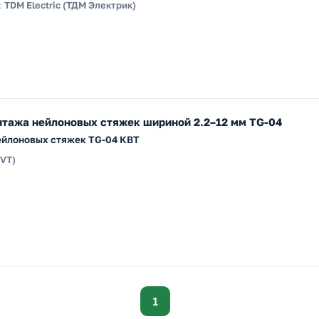
:
TDM Electric (ТДМ Электрик)
нтажа нейлоновых стяжек шириной 2.2–12 мм TG-04
ейлоновых стяжек TG-04 КВТ
KVT)
1