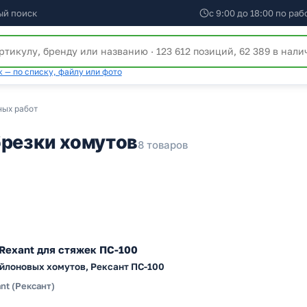
ый поиск
с 9:00 до 18:00 по ра
 — по списку, файлу или фото
ных работ
брезки хомутов
8 товаров
Rexant для стяжек ПС-100
йлоновых хомутов, Рексант ПС-100
nt (Рексант)