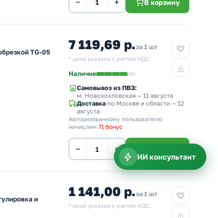
−
+
В корзину
7 119,69 р.
за 1 шт
обрезкой TG-05
* цена указана с учетом НДС.
Наличие
Самовывоз из ПВЗ:
м. Новохохловская
— 11 августа
Доставка
по Москве и области — 12
августа
Авторизованному пользователю
начислим
71 бонус
−
+
В корзину
ИИ консультант
1 141,00 р.
за 1 шт
гулировка и
* цена указана с учетом НДС.