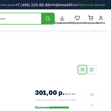
+7
(499)
220-88-88
бочим дням
info@shop220.ru
Обратный звонок
Сравнение
Избранное
Корзина
Войти
301,00 р.
за 1 шт
* цена указана с учетом НДС.
Наличие