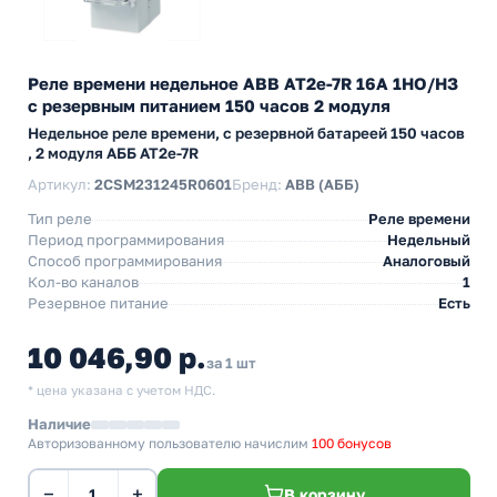
Реле времени недельное ABB AT2e-7R 16А 1НО/НЗ
с резервным питанием 150 часов 2 модуля
Недельное реле времени, с резервной батареей 150 часов
, 2 модуля АББ AT2e-7R
Артикул:
2CSM231245R0601
Бренд:
ABB (АББ)
Тип реле
Реле времени
Период программирования
Недельный
Способ программирования
Аналоговый
Кол-во каналов
1
Резервное питание
Есть
10 046,90 р.
за 1 шт
* цена указана с учетом НДС.
Наличие
Авторизованному пользователю начислим
100 бонусов
−
+
В корзину