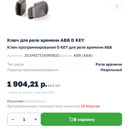
Ключ для реле времени ABB D KEY
Ключ программирования D KEY для реле времени АББ
Артикул:
2CSM277143R0621
Бренд:
ABB (АББ)
Тип реле
Реле времени
Период программирования
Недельный
1 904,21 р.
за 1 шт
* цена указана с учетом НДС.
Наличие
Авторизованному пользователю начислим
19 бонусов
−
+
В корзину