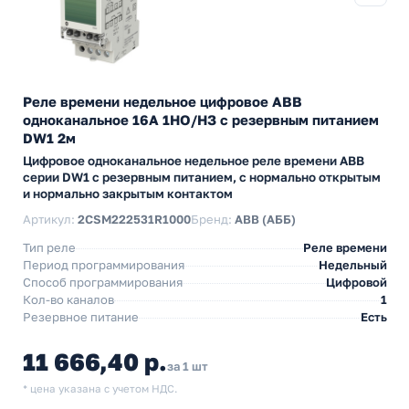
Реле времени недельное цифровое ABB
одноканальное 16А 1НО/НЗ с резервным питанием
DW1 2м
Цифровое одноканальное недельное реле времени ABB
серии DW1 с резервным питанием, с нормально открытым
и нормально закрытым контактом
Артикул:
2CSM222531R1000
Бренд:
ABB (АББ)
Тип реле
Реле времени
Период программирования
Недельный
Способ программирования
Цифровой
Кол-во каналов
1
Резервное питание
Есть
11 666,40 р.
за 1 шт
* цена указана с учетом НДС.