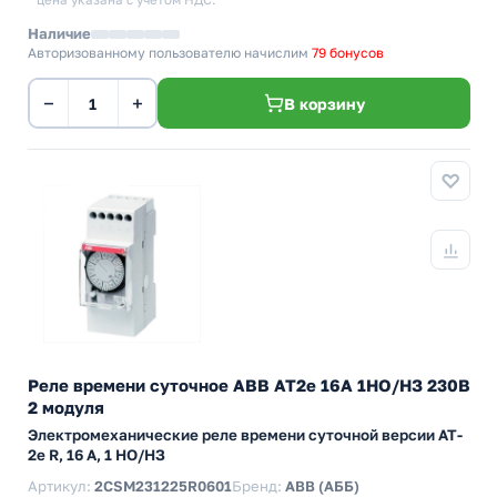
* цена указана с учетом НДС.
Наличие
Авторизованному пользователю начислим
79 бонусов
−
+
В корзину
Реле времени суточное ABB AT2e 16А 1НО/НЗ 230В
2 модуля
Электромеханические реле времени суточной версии AT-
2e R, 16 А, 1 НО/НЗ
Артикул:
2CSM231225R0601
Бренд:
ABB (АББ)