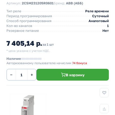
Артикул:
2CSM231205R0601
Бренд:
ABB (АББ)
Тип реле
Реле времени
Период программирования
Суточный
Способ программирования
Аналоговый
Кол-во каналов
1
Резервное питание
Нет
7 405,14 р.
за 1 шт
* цена указана с учетом НДС.
Наличие
Авторизованному пользователю начислим
74 бонуса
−
+
В корзину