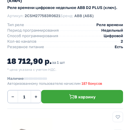
(ключ)
Реле времени цифровое недельное ABB D2 PLUS (ключ).
Артикул:
2CSM277583R0621
Бренд:
ABB (АББ)
Тип реле
Реле времени
Период программирования
Недельный
Способ программирования
Цифровой
Кол-во каналов
2
Резервное питание
Есть
18 712,90 р.
за 1 шт
* цена указана с учетом НДС.
Наличие
Авторизованному пользователю начислим
187 бонусов
−
+
В корзину