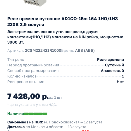
Реле времени суточное AD1CO-15m 16А 1НО/1НЗ
230В 2,5 модуля
Электромеханическое суточное реле,с двумя
контактами(1НО/1НЗ) монтажем на DIN рейку, мощностью
3000 Вт.
Артикул:
2CSM222421R1000
Бренд:
ABB (АББ)
Тип реле
Реле времени
Период программирования
Суточный
Способ программирования
Аналоговый
Кол-во каналов
1
Резервное питание
Нет
7 428,00 р.
за 1 шт
* цена указана с учетом НДС.
Наличие
Самовывоз из ПВЗ:
м. Новохохловская
— 12 августа
Доставка
по Москве и области — 13 августа