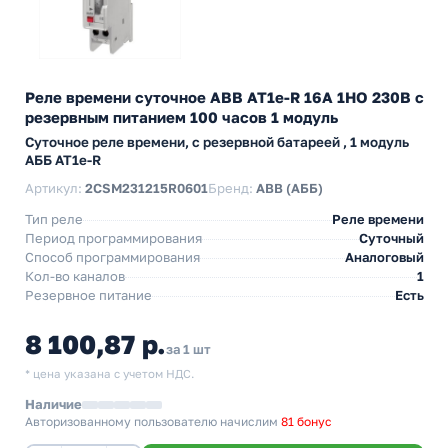
Реле времени суточное ABB AT1e-R 16А 1НО 230В с
резервным питанием 100 часов 1 модуль
Суточное реле времени, с резервной батареей , 1 модуль
АББ AT1e-R
Артикул:
2CSM231215R0601
Бренд:
ABB (АББ)
Тип реле
Реле времени
Период программирования
Суточный
Способ программирования
Аналоговый
Кол-во каналов
1
Резервное питание
Есть
8 100,87 р.
за 1 шт
* цена указана с учетом НДС.
Наличие
Авторизованному пользователю начислим
81 бонус