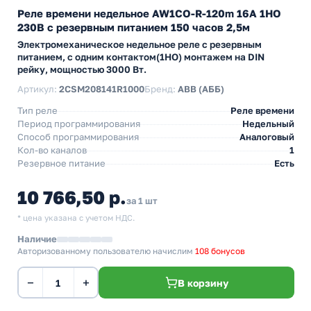
Реле времени недельное AW1CO-R-120m 16А 1НО
230В с резервным питанием 150 часов 2,5м
Электромеханическое недельное реле с резервным
питанием, с одним контактом(1НО) монтажем на DIN
рейку, мощностью 3000 Вт.
Артикул:
2CSM208141R1000
Бренд:
ABB (АББ)
Тип реле
Реле времени
Период программирования
Недельный
Способ программирования
Аналоговый
Кол-во каналов
1
Резервное питание
Есть
10 766,50 р.
за 1 шт
* цена указана с учетом НДС.
Наличие
Авторизованному пользователю начислим
108 бонусов
−
+
В корзину