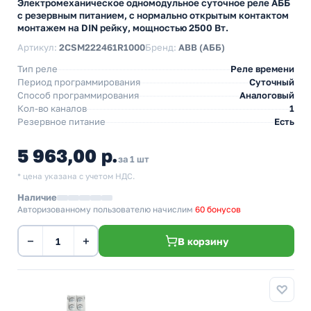
Электромеханическое одномодульное суточное реле АББ
с резервным питанием, с нормально открытым контактом
монтажем на DIN рейку, мощностью 2500 Вт.
Артикул:
2CSM222461R1000
Бренд:
ABB (АББ)
Тип реле
Реле времени
Период программирования
Суточный
Способ программирования
Аналоговый
Кол-во каналов
1
Резервное питание
Есть
5 963,00 р.
за 1 шт
* цена указана с учетом НДС.
Наличие
Авторизованному пользователю начислим
60 бонусов
−
+
В корзину