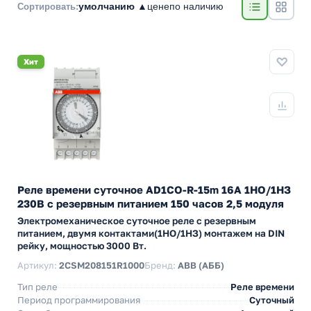
умолчанию ▲
цене
по наличию
Сортировать:
Хит
Реле времени суточное AD1CO-R-15m 16А 1НО/1НЗ
230В с резервным питанием 150 часов 2,5 модуля
Электромеханическое суточное реле с резервным
питанием, двумя контактами(1НО/1НЗ) монтажем на DIN
рейку, мощностью 3000 Вт.
Артикул:
2CSM208151R1000
Бренд:
ABB (АББ)
Тип реле
Реле времени
Период программирования
Суточный