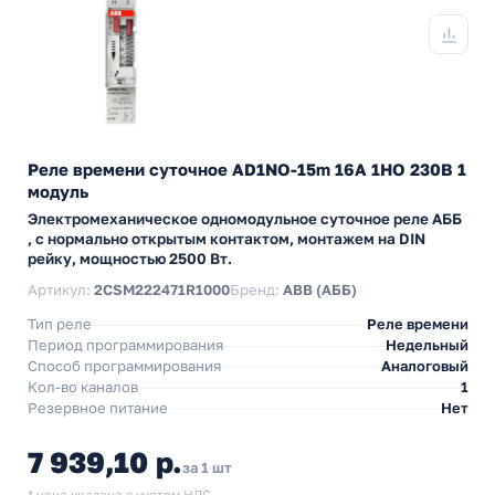
Реле времени суточное AD1NO-15m 16А 1НО 230В 1
модуль
Электромеханическое одномодульное суточное реле АББ
, с нормально открытым контактом, монтажем на DIN
рейку, мощностью 2500 Вт.
Артикул:
2CSM222471R1000
Бренд:
ABB (АББ)
Тип реле
Реле времени
Период программирования
Недельный
Способ программирования
Аналоговый
Кол-во каналов
1
Резервное питание
Нет
7 939,10 р.
за 1 шт