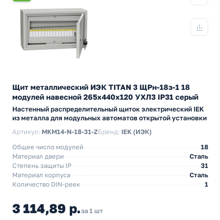
Щит металлический ИЭК TITAN 3 ЩРн-18з-1 18
модулей навесной 265х440х120 УХЛ3 IP31 серый
Настенный распределительный щиток электрический IEK
из металла для модульных автоматов открытой установки
Артикул:
MKM14-N-18-31-Z
Бренд:
IEK (ИЭК)
Общее число модулей
18
Материал двери
Сталь
Степень защиты IP
31
Материал корпуса
Сталь
Количество DIN-реек
1
3 114,89 р.
за 1 шт