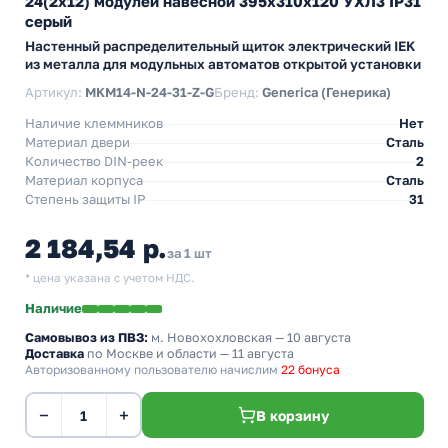
24(2х12) модулей навесной 395х310х120 УХЛ3 IP31
серый
Настенный распределительный щиток электрический IEK
из металла для модульных автоматов открытой установки
Артикул:
MKM14-N-24-31-Z-G
Бренд:
Generica (Генерика)
Наличие клеммников
Нет
Материал двери
Сталь
Количество DIN-реек
2
Материал корпуса
Сталь
Степень защиты IP
31
2 184,54 р.
за 1 шт
* цена указана с учетом НДС.
Наличие
Самовывоз из ПВЗ:
м. Новохохловская
— 10 августа
Доставка
по Москве и области — 11 августа
Авторизованному пользователю начислим
22 бонуса
−
+
В корзину