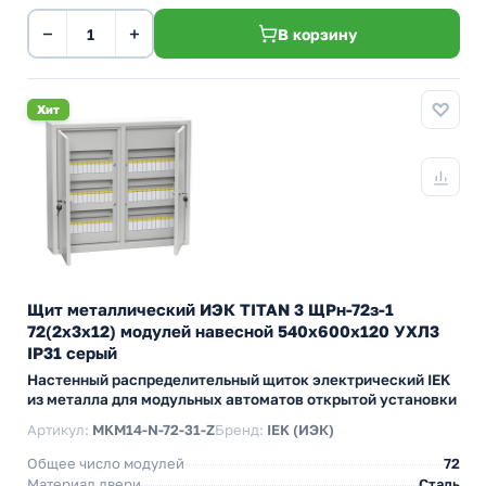
−
+
В корзину
Хит
Щит металлический ИЭК TITAN 3 ЩРн-72з-1
72(2х3х12) модулей навесной 540х600х120 УХЛ3
IP31 серый
Настенный распределительный щиток электрический IEK
из металла для модульных автоматов открытой установки
Артикул:
MKM14-N-72-31-Z
Бренд:
IEK (ИЭК)
Общее число модулей
72
Материал двери
Сталь