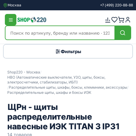
Москва
+7
(499)
220-88-88
Фильтры
Shop220 - Москва
/
НВО (Автоматические выключатели, УЗО, щиты, боксы,
электросчетчики, стабилизаторы, ИБП)
/
Распределительные щиты, шкафы, боксы, клеммники, аксессуары
/
Распределительные щиты, шкафы и боксы ИЭК
ЩРн - щиты
распределительные
навесные ИЭК TITAN 3 IP31
14 товаров