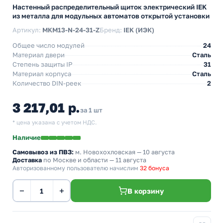
Настенный распределительный щиток электрический IEK
из металла для модульных автоматов открытой установки
Артикул:
MKM13-N-24-31-Z
Бренд:
IEK (ИЭК)
Общее число модулей
24
Материал двери
Сталь
Степень защиты IP
31
Материал корпуса
Сталь
Количество DIN-реек
2
3 217,01 р.
за 1 шт
* цена указана с учетом НДС.
Наличие
Самовывоз из ПВЗ:
м. Новохохловская
— 10 августа
Доставка
по Москве и области — 11 августа
Авторизованному пользователю начислим
32 бонуса
−
+
В корзину