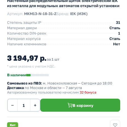
Настенный распределительный щиток электрический IEK
из металла для модульных автоматов открытой установки
Артикул:
MKM13-N-18-31-Z
Бренд:
IEK (ИЭК)
Степень защиты IP
31
Материал двери
Сталь
Количество DIN-реек
1
Материал корпуса
Сталь
Наличие клеммников
Нет
3 194,97 р.
за 1 шт
* цена указана с учетом НДС.
В наличии
Самовывоз из ПВЗ:
м. Новохохловская
— Сегодня до 18:00
Доставка
по Москве и области — 7 августа
Авторизованному пользователю начислим
32 бонуса
−
+
В корзину
Хит