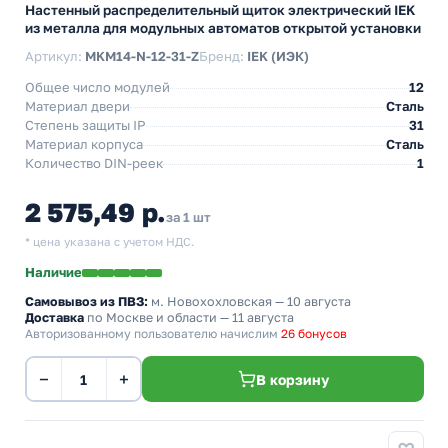
Настенный распределительный щиток электрический IEK
из металла для модульных автоматов открытой установки
Артикул:
MKM14-N-12-31-Z
Бренд:
IEK (ИЭК)
Общее число модулей
12
Материал двери
Сталь
Степень защиты IP
31
Материал корпуса
Сталь
Количество DIN-реек
1
2 575,49 р.
за 1 шт
* цена указана с учетом НДС.
Наличие
Самовывоз из ПВЗ:
м. Новохохловская
— 10 августа
Доставка
по Москве и области — 11 августа
Авторизованному пользователю начислим
26 бонусов
−
+
В корзину