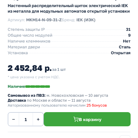
Настенный распределительный щиток электрический IEK
из металла для модульных автоматов открытой установки
Артикул:
MKM14-N-09-31-Z
Бренд:
IEK (ИЭК)
Степень защиты IP
31
Общее число модулей
9
Наличие клеммников
Нет
Материал двери
Сталь
Установка
Открытая
2 452,84 р.
за 1 шт
* цена указана с учетом НДС.
Наличие
Самовывоз из ПВЗ:
м. Новохохловская
— 10 августа
Доставка
по Москве и области — 11 августа
Авторизованному пользователю начислим
25 бонусов
−
+
В корзину