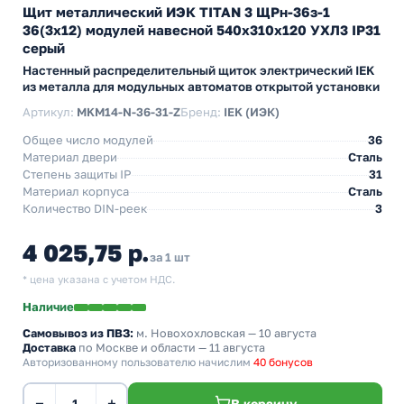
Щит металлический ИЭК TITAN 3 ЩРн-36з-1
36(3х12) модулей навесной 540х310х120 УХЛ3 IP31
серый
Настенный распределительный щиток электрический IEK
из металла для модульных автоматов открытой установки
Артикул:
MKM14-N-36-31-Z
Бренд:
IEK (ИЭК)
Общее число модулей
36
Материал двери
Сталь
Степень защиты IP
31
Материал корпуса
Сталь
Количество DIN-реек
3
4 025,75 р.
за 1 шт
* цена указана с учетом НДС.
Наличие
Самовывоз из ПВЗ:
м. Новохохловская
— 10 августа
Доставка
по Москве и области — 11 августа
Авторизованному пользователю начислим
40 бонусов
−
+
В корзину