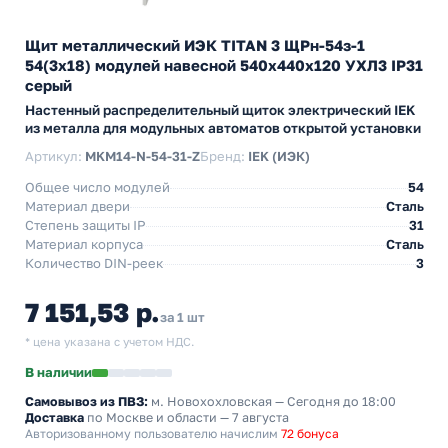
Щит металлический ИЭК TITAN 3 ЩРн-54з-1
54(3х18) модулей навесной 540х440х120 УХЛ3 IP31
серый
Настенный распределительный щиток электрический IEK
из металла для модульных автоматов открытой установки
Артикул:
MKM14-N-54-31-Z
Бренд:
IEK (ИЭК)
Общее число модулей
54
Материал двери
Сталь
Степень защиты IP
31
Материал корпуса
Сталь
Количество DIN-реек
3
7 151,53 р.
за 1 шт
* цена указана с учетом НДС.
В наличии
Самовывоз из ПВЗ:
м. Новохохловская
— Сегодня до 18:00
Доставка
по Москве и области — 7 августа
Авторизованному пользователю начислим
72 бонуса