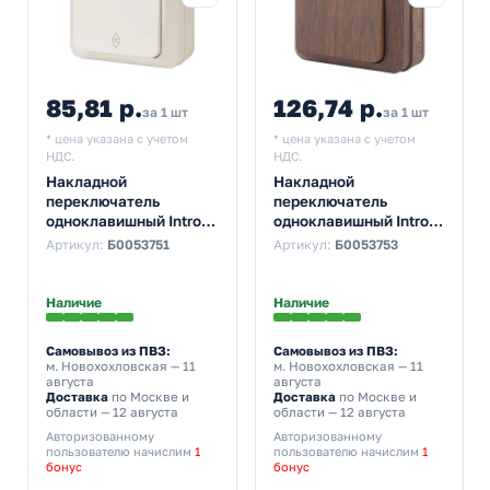
85,81 р.
126,74 р.
за 1 шт
за 1 шт
* цена указана с учетом
* цена указана с учетом
НДС.
НДС.
Накладной
Накладной
переключатель
переключатель
одноклавишный Intro
одноклавишный Intro
Quadro 10А-250В IP20
Quadro 10А-250В IP20
Артикул:
Б0053751
Артикул:
Б0053753
слоновая кость 2-103-
венге 2-103-10
02 (бежевый)
Наличие
Наличие
Самовывоз из ПВЗ:
Самовывоз из ПВЗ:
м. Новохохловская
— 11
м. Новохохловская
— 11
августа
августа
Доставка
по Москве и
Доставка
по Москве и
области — 12 августа
области — 12 августа
Авторизованному
Авторизованному
пользователю начислим
1
пользователю начислим
1
бонус
бонус