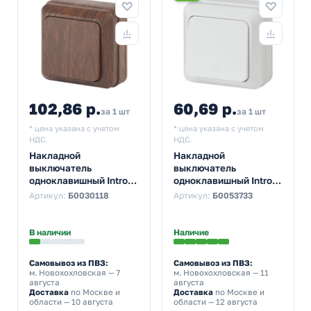
102,86 р.
60,69 р.
за 1 шт
за 1 шт
* цена указана с учетом
* цена указана с учетом
НДС.
НДС.
Накладной
Накладной
выключатель
выключатель
одноклавишный Intro
одноклавишный Intro
Quadro 10А-250В IP20
Quadro 10А-250В IP20
Артикул:
Б0030118
Артикул:
Б0053733
венге 2-101-10
белый 2-101-01
(5055945590685)
(Б0027631)
В наличии
Наличие
Самовывоз из ПВЗ:
Самовывоз из ПВЗ:
м. Новохохловская
— 7
м. Новохохловская
— 11
августа
августа
Доставка
по Москве и
Доставка
по Москве и
области — 10 августа
области — 12 августа