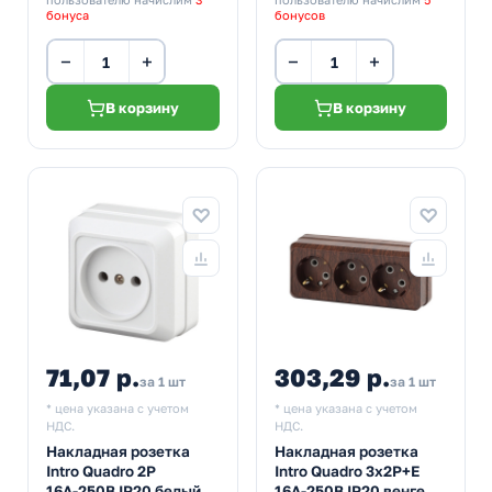
бонуса
бонусов
−
+
−
+
В корзину
В корзину
71,07 р.
303,29 р.
за 1 шт
за 1 шт
* цена указана с учетом
* цена указана с учетом
НДС.
НДС.
Накладная розетка
Накладная розетка
Intro Quadro 2P
Intro Quadro 3х2P+E
16А-250В IP20 белый 2-
16А-250В IP20 венге 2-