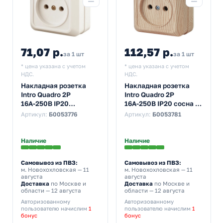
71,07 р.
112,57 р.
за 1 шт
за 1 шт
* цена указана с учетом
* цена указана с учетом
НДС.
НДС.
Накладная розетка
Накладная розетка
Intro Quadro 2P
Intro Quadro 2P
16А-250В IP20
16А-250В IP20 сосна 2-
слоновая кость 2-201-
201-11
Артикул:
Б0053776
Артикул:
Б0053781
02 (бежевый)
Наличие
Наличие
Самовывоз из ПВЗ:
Самовывоз из ПВЗ:
м. Новохохловская
— 11
м. Новохохловская
— 11
августа
августа
Доставка
по Москве и
Доставка
по Москве и
области — 12 августа
области — 12 августа
Авторизованному
Авторизованному
пользователю начислим
1
пользователю начислим
1
бонус
бонус