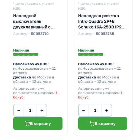
* цена указана с учетом
* цена указана с учетом
НДС.
НДС.
Накладной
Накладная розетка
выключатель
Intro Quadro 2P+E
двухклавишный с
Schuko 16А-250В IP20
подсветкой Intro
слоновая кость 2-202-
Артикул:
Б0053770
Артикул:
Б0053785
Quadro 10А-250В IP20
02 (бежевый)
венге 2-105-10
Наличие
Наличие
Самовывоз из ПВЗ:
Самовывоз из ПВЗ:
м. Новохохловская
— 11
м. Новохохловская
— 11
августа
августа
Доставка
по Москве и
Доставка
по Москве и
области — 12 августа
области — 12 августа
Авторизованному
Авторизованному
пользователю начислим
1
пользователю начислим
1
бонус
бонус
−
+
−
+
В корзину
В корзину