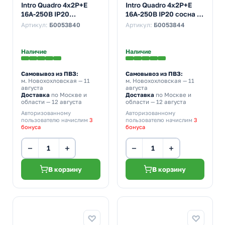
Intro Quadro 4х2P+E
Intro Quadro 4х2P+E
16А-250В IP20
16А-250В IP20 сосна 2-
слоновая кость 2-208-
208-11
Артикул:
Б0053840
Артикул:
Б0053844
02 (бежевый)
Наличие
Наличие
Самовывоз из ПВЗ:
Самовывоз из ПВЗ:
м. Новохохловская
— 11
м. Новохохловская
— 11
августа
августа
Доставка
по Москве и
Доставка
по Москве и
области — 12 августа
области — 12 августа
Авторизованному
Авторизованному
пользователю начислим
3
пользователю начислим
3
бонуса
бонуса
−
+
−
+
В корзину
В корзину