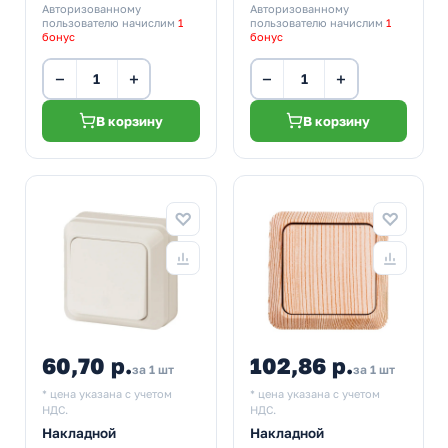
Авторизованному
Авторизованному
пользователю начислим
1
пользователю начислим
1
бонус
бонус
−
+
−
+
В корзину
В корзину
60,70 р.
102,86 р.
за 1 шт
за 1 шт
* цена указана с учетом
* цена указана с учетом
НДС.
НДС.
Накладной
Накладной