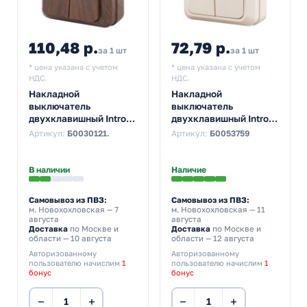
110,48 р.
72,79 р.
за 1 шт
за 1 шт
* цена указана с учетом
* цена указана с учетом
НДС.
НДС.
Накладной
Накладной
выключатель
выключатель
двухклавишный Intro
двухклавишный Intro
Quadro 10А-250В IP20
Quadro 10А-250В IP20
Артикул:
Б0030121.
Артикул:
Б0053759
венге 2-104-10
слоновая кость 2-104-
(5055945590777)
02 (бежевый)
В наличии
Наличие
Самовывоз из ПВЗ:
Самовывоз из ПВЗ:
м. Новохохловская
— 7
м. Новохохловская
— 11
августа
августа
Доставка
по Москве и
Доставка
по Москве и
области — 10 августа
области — 12 августа
Авторизованному
Авторизованному
пользователю начислим
1
пользователю начислим
1
бонус
бонус
−
+
−
+