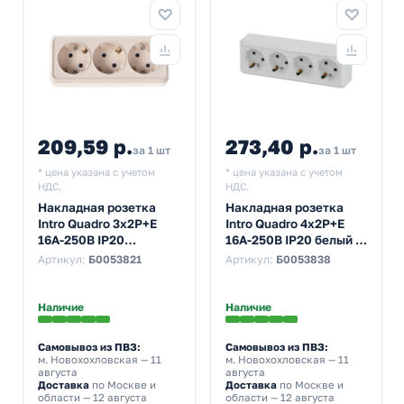
209,59 р.
273,40 р.
за 1 шт
за 1 шт
* цена указана с учетом
* цена указана с учетом
НДС.
НДС.
Накладная розетка
Накладная розетка
Intro Quadro 3х2P+E
Intro Quadro 4х2P+E
16А-250В IP20
16А-250В IP20 белый 2-
слоновая кость 2-206-
208-01
Артикул:
Б0053821
Артикул:
Б0053838
02 (бежевый)
Наличие
Наличие
Самовывоз из ПВЗ:
Самовывоз из ПВЗ:
м. Новохохловская
— 11
м. Новохохловская
— 11
августа
августа
Доставка
по Москве и
Доставка
по Москве и
области — 12 августа
области — 12 августа