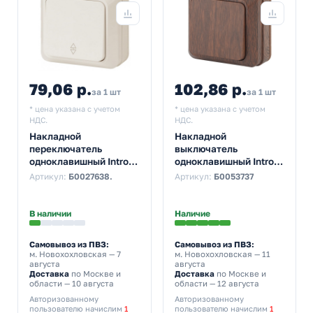
79,06 р.
102,86 р.
за 1 шт
за 1 шт
* цена указана с учетом
* цена указана с учетом
НДС.
НДС.
Накладной
Накладной
переключатель
выключатель
одноклавишный Intro
одноклавишный Intro
Quadro 10А-250В IP20
Quadro 10А-250В IP20
Артикул:
Б0027638.
Артикул:
Б0053737
слкость 2-103-02
венге 2-101-10
(5055945565744)
В наличии
Наличие
Самовывоз из ПВЗ:
Самовывоз из ПВЗ:
м. Новохохловская
— 7
м. Новохохловская
— 11
августа
августа
Доставка
по Москве и
Доставка
по Москве и
области — 10 августа
области — 12 августа
Авторизованному
Авторизованному
пользователю начислим
1
пользователю начислим
1