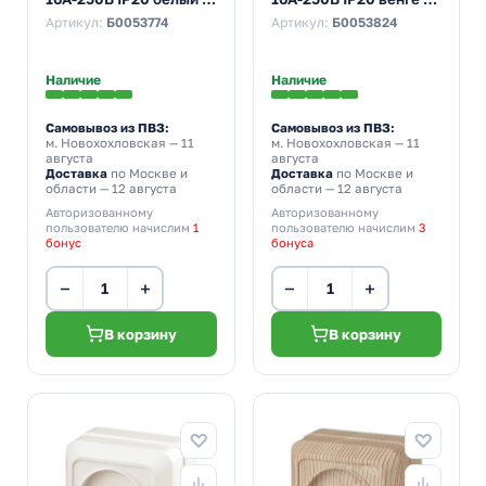
201-01
206-10
Артикул:
Б0053774
Артикул:
Б0053824
Наличие
Наличие
Самовывоз из ПВЗ:
Самовывоз из ПВЗ:
м. Новохохловская
— 11
м. Новохохловская
— 11
августа
августа
Доставка
по Москве и
Доставка
по Москве и
области — 12 августа
области — 12 августа
Авторизованному
Авторизованному
пользователю начислим
1
пользователю начислим
3
бонус
бонуса
−
+
−
+
В корзину
В корзину