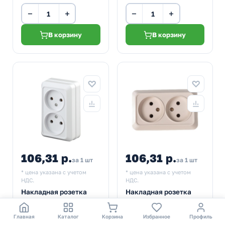
−
+
−
+
В корзину
В корзину
106,31 р.
106,31 р.
за 1 шт
за 1 шт
* цена указана с учетом
* цена указана с учетом
НДС.
НДС.
Накладная розетка
Накладная розетка
Intro Quadro 2х2P
Intro Quadro 2х2P
16А-250В IP20 белый 2-
16А-250В IP20
Главная
Каталог
Корзина
Избранное
Профиль
203-01
слоновая кость 2-203-
Артикул:
Б0053792
Артикул:
Б0053794