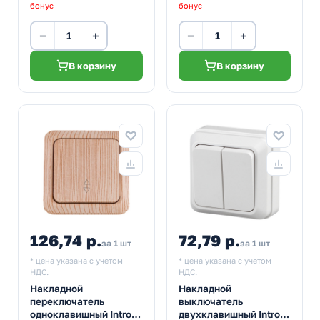
бонус
бонус
−
+
−
+
В корзину
В корзину
126,74 р.
72,79 р.
за 1 шт
за 1 шт
* цена указана с учетом
* цена указана с учетом
НДС.
НДС.
Накладной
Накладной
переключатель
выключатель
одноклавишный Intro
двухклавишный Intro