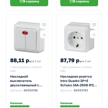
В корзину
В корзину
88,11 р.
87,79 р.
за 1 шт
за 1 шт
* цена указана с учетом
* цена указана с учетом
НДС.
НДС.
Накладной
Накладная розетка
выключатель
Intro Quadro 2P+E
двухклавишный с
Schuko 16А-250В IP20
подсветкой Intro
белый 2-202-01
Артикул:
Б0053766
Артикул:
Б0053783
Quadro 10А-250В IP20
(5055945566079)
белый 2-105-01
Наличие
Наличие