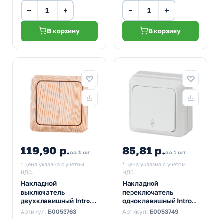
−
+
−
+
В корзину
В корзину
119,90 р.
85,81 р.
за 1 шт
за 1 шт
* цена указана с учетом
* цена указана с учетом
НДС.
НДС.
Накладной
Накладной
выключатель
переключатель
двухклавишный Intro
одноклавишный Intro
Quadro 10А-250В IP20
Quadro 10А-250В IP20
Артикул:
Б0053763
Артикул:
Б0053749
сосна 2-104-11
белый 2-103-01