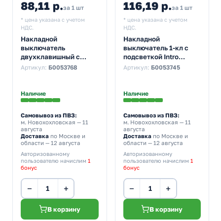
88,11 р.
116,19 р.
за 1 шт
за 1 шт
* цена указана с учетом
* цена указана с учетом
НДС.
НДС.
Накладной
Накладной
выключатель
выключатель 1-кл с
двухклавишный с
подсветкой Intro
подсветкой Intro
Quadro 10А-250В IP20
Артикул:
Б0053768
Артикул:
Б0053745
Quadro 10А-250В IP20
венге 2-102-10
слоновая кость 2-105-
02 (бежевый)
Наличие
Наличие
Самовывоз из ПВЗ:
Самовывоз из ПВЗ:
м. Новохохловская
— 11
м. Новохохловская
— 11
августа
августа
Доставка
по Москве и
Доставка
по Москве и
области — 12 августа
области — 12 августа
Авторизованному
Авторизованному
пользователю начислим
1
пользователю начислим
1
бонус
бонус
−
+
−
+
В корзину
В корзину