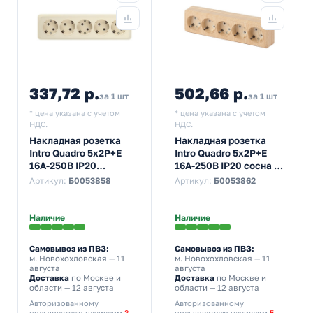
337,72 р.
502,66 р.
за 1 шт
за 1 шт
* цена указана с учетом
* цена указана с учетом
НДС.
НДС.
Накладная розетка
Накладная розетка
Intro Quadro 5х2P+E
Intro Quadro 5х2P+E
16А-250В IP20
16А-250В IP20 сосна 2-
слоновая кость 2-210-
210-11
Артикул:
Б0053858
Артикул:
Б0053862
02 (бежевый)
Наличие
Наличие
Самовывоз из ПВЗ:
Самовывоз из ПВЗ:
м. Новохохловская
— 11
м. Новохохловская
— 11
августа
августа
Доставка
по Москве и
Доставка
по Москве и
области — 12 августа
области — 12 августа
Авторизованному
Авторизованному
пользователю начислим
3
пользователю начислим
5