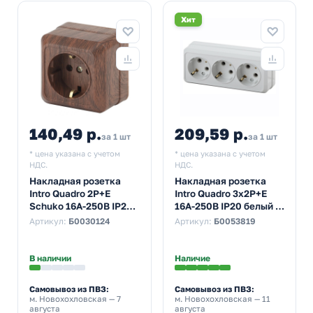
Хит
140,49 р.
209,59 р.
за 1 шт
за 1 шт
* цена указана с учетом
* цена указана с учетом
НДС.
НДС.
Накладная розетка
Накладная розетка
Intro Quadro 2P+E
Intro Quadro 3х2P+E
Schuko 16А-250В IP20
16А-250В IP20 белый 2-
венге 2-202-10
206-01
Артикул:
Б0030124
Артикул:
Б0053819
(5055945590869)
В наличии
Наличие
Самовывоз из ПВЗ:
Самовывоз из ПВЗ:
м. Новохохловская
— 7
м. Новохохловская
— 11
августа
августа