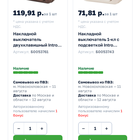
119,91 р.
71,81 р.
за 1 шт
за 1 шт
* цена указана с учетом
* цена указана с учетом
НДС.
НДС.
Накладной
Накладной
выключатель
выключатель 1-кл с
двухклавишный Intro
подсветкой Intro
Quadro 10А-250В IP20
Quadro 10А-250В IP20
Артикул:
Б0053761
Артикул:
Б0053743
венге 2-104-10
слоновая кость 2-102-
02 (бежевый)
Наличие
Наличие
Самовывоз из ПВЗ:
Самовывоз из ПВЗ:
м. Новохохловская
— 11
м. Новохохловская
— 11
августа
августа
Доставка
по Москве и
Доставка
по Москве и
области — 12 августа
области — 12 августа
Авторизованному
Авторизованному
пользователю начислим
1
пользователю начислим
1
бонус
бонус
−
+
−
+