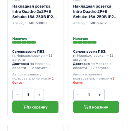
Накладная розетка
Накладная розетка
Intro Quadro 2х2P+E
Intro Quadro 2P+E
Schuko 16А-250В IP20
Schuko 16А-250В IP20
слоновая кость 2-204-
венге 2-202-10
Артикул:
Б0053803
Артикул:
Б0053787
02 (бежевый)
Наличие
Наличие
Самовывоз из ПВЗ:
Самовывоз из ПВЗ:
м. Новохохловская
— 11
м. Новохохловская
— 11
августа
августа
Доставка
по Москве и
Доставка
по Москве и
области — 12 августа
области — 12 августа
Авторизованному
Авторизованному
пользователю начислим
1
пользователю начислим
1
бонус
бонус
−
+
−
+
В корзину
В корзину