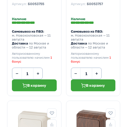
Quadro 10А-250В IP20
Quadro 10А-250В IP20
Артикул:
Б0053755
Артикул:
Б0053757
сосна 2-103-11
белый 2-104-01
Наличие
Наличие
Самовывоз из ПВЗ:
Самовывоз из ПВЗ:
м. Новохохловская
— 11
м. Новохохловская
— 11
августа
августа
Доставка
по Москве и
Доставка
по Москве и
области — 12 августа
области — 12 августа
Авторизованному
Авторизованному
пользователю начислим
1
пользователю начислим
1
бонус
бонус
−
+
−
+
В корзину
В корзину