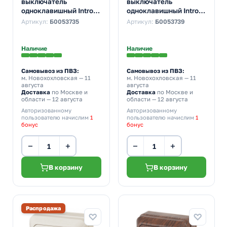
выключатель
выключатель
одноклавишный Intro
одноклавишный Intro
Quadro 10А-250В IP20
Quadro 10А-250В IP20
Артикул:
Б0053735
Артикул:
Б0053739
слоновая кость 2-101-
сосна 2-101-11
02 (бежевый)
Наличие
Наличие
Самовывоз из ПВЗ:
Самовывоз из ПВЗ:
м. Новохохловская
— 11
м. Новохохловская
— 11
августа
августа
Доставка
по Москве и
Доставка
по Москве и
области — 12 августа
области — 12 августа
Авторизованному
Авторизованному
пользователю начислим
1
пользователю начислим
1
бонус
бонус
−
+
−
+
В корзину
В корзину
Распродажа