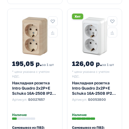
Хит
195,05 р.
126,00 р.
за 1 шт
за 1 шт
* цена указана с учетом
* цена указана с учетом
НДС.
НДС.
Накладная розетка
Накладная розетка
Intro Quadro 2х2P+E
Intro Quadro 2х2P+E
Schuko 16А-250В IP20
Schuko 16А-250В IP20
сосна 2-204-11
белый 2-204-01
Артикул:
Б0027657
Артикул:
Б0053800
(5055945592535)
(5055398670521)
Наличие
Наличие
Самовывоз из ПВЗ:
Самовывоз из ПВЗ: