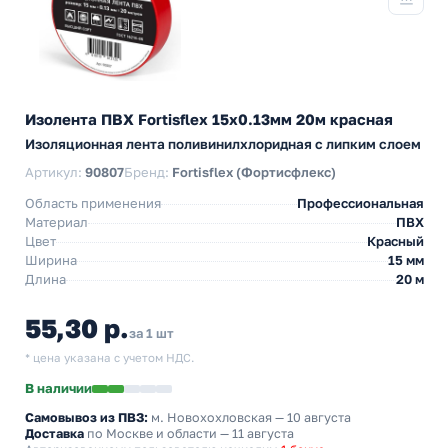
Изолента ПВХ Fortisflex 15x0.13мм 20м красная
Изоляционная лента поливинилхлоридная с липким слоем
Артикул:
90807
Бренд:
Fortisflex (Фортисфлекс)
Область применения
Профессиональная
Материал
ПВХ
Цвет
Красный
Ширина
15 мм
Длина
20 м
55,30 р.
за 1 шт
* цена указана с учетом НДС.
В наличии
Самовывоз из ПВЗ:
м. Новохохловская
— 10 августа
Доставка
по Москве и области — 11 августа