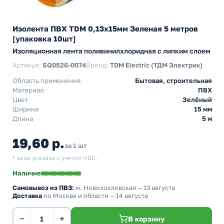
Изолента ПВХ TDM 0,13х15мм Зеленая 5 метров
[упаковка 10шт]
Изоляционная лента поливинилхлоридная с липким слоем
Артикул:
SQ0526-0074
Бренд:
TDM Electric (ТДМ Электрик)
Область применения
Бытовая, строительная
Материал
ПВХ
Цвет
Зелёный
Ширина
15 мм
Длина
5 м
19,60 р.
за 1 шт
* цена указана с учетом НДС.
Наличие
Самовывоз из ПВЗ:
м. Новохохловская
— 13 августа
Доставка
по Москве и области — 14 августа
−
+
В корзину