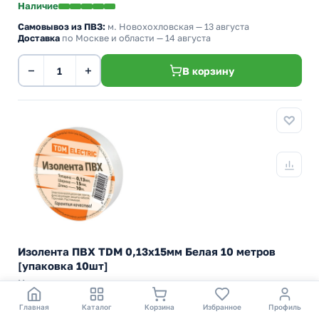
Наличие
Самовывоз из ПВЗ:
м. Новохохловская
— 13 августа
Доставка
по Москве и области — 14 августа
−
+
В корзину
Изолента ПВХ TDM 0,13х15мм Белая 10 метров
[упаковка 10шт]
Изоляционная лента поливинилхлоридная с липким слоем
Артикул:
SQ0526-0021
Бренд:
TDM Electric (ТДМ Электрик)
Главная
Каталог
Корзина
Избранное
Профиль