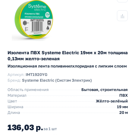
Изолента ПВХ Systeme Electric 19мм х 20м толщина
0,13мм желто-зеленая
Изоляционная лента поливинилхлоридная с липким слоем
Артикул:
IMT1920YG
Бренд:
Systeme Electric (Систэм Электрик)
Область применения
Бытовая, строительная
Материал
ПВХ
Цвет
Жёлто-зелёный
Ширина
19 мм
Длина
20 м
136,03 р.
за 1 шт