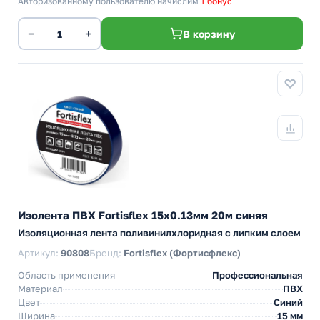
Авторизованному пользователю начислим
1 бонус
−
+
В корзину
Изолента ПВХ Fortisflex 15x0.13мм 20м синяя
Изоляционная лента поливинилхлоридная с липким слоем
Артикул:
90808
Бренд:
Fortisflex (Фортисфлекс)
Область применения
Профессиональная
Материал
ПВХ
Цвет
Синий
Ширина
15 мм