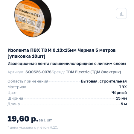
Изолента ПВХ TDM 0,13х15мм Черная 5 метров
[упаковка 10шт]
Изоляционная лента поливинилхлоридная с липким слоем
Артикул:
SQ0526-0076
Бренд:
TDM Electric (ТДМ Электрик)
Область применения
Бытовая, строительная
Материал
ПВХ
Цвет
Чёрный
Ширина
15 мм
Длина
5 м
19,60 р.
за 1 шт
* цена указана с учетом НДС.