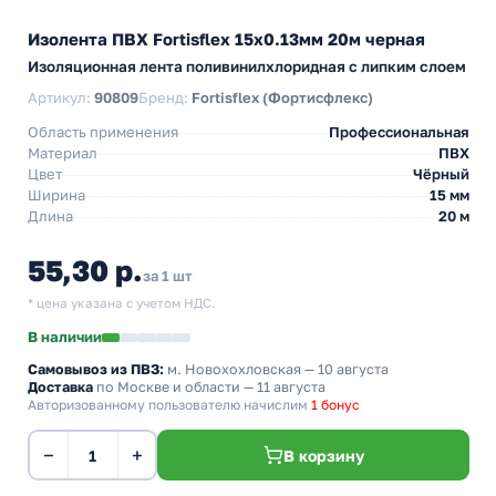
Изолента ПВХ Fortisflex 15x0.13мм 20м черная
Изоляционная лента поливинилхлоридная с липким слоем
Артикул:
90809
Бренд:
Fortisflex (Фортисфлекс)
Область применения
Профессиональная
Материал
ПВХ
Цвет
Чёрный
Ширина
15 мм
Длина
20 м
55,30 р.
за 1 шт
* цена указана с учетом НДС.
В наличии
Самовывоз из ПВЗ:
м. Новохохловская
— 10 августа
Доставка
по Москве и области — 11 августа
Авторизованному пользователю начислим
1 бонус
−
+
В корзину