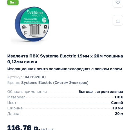
Хит
Изолента ПВХ Systeme Electric 19мм х 20м толщина
0,13мм синяя
Изоляционная лента поливинилхлоридная с липким слоем
Артикул:
IMT1920BU
Бренд:
Systeme Electric (Систэм Электрик)
Область применения
Бытовая, строительная
Материал
ПВХ
Цвет
Синий
Ширина
19 мм
Длина
20 м
116,76 р.
за 1 шт