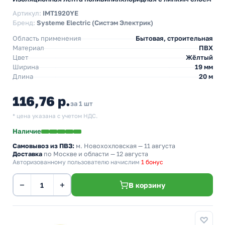
Артикул:
IMT1920YE
Бренд:
Systeme Electric (Систэм Электрик)
Область применения
Бытовая, строительная
Материал
ПВХ
Цвет
Жёлтый
Ширина
19 мм
Длина
20 м
116,76 р.
за 1 шт
* цена указана с учетом НДС.
Наличие
Самовывоз из ПВЗ:
м. Новохохловская
— 11 августа
Доставка
по Москве и области — 12 августа
Авторизованному пользователю начислим
1 бонус
−
+
В корзину