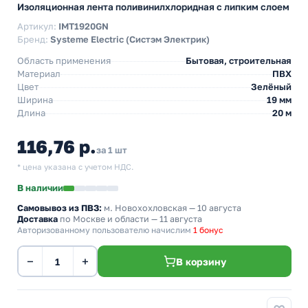
Изоляционная лента поливинилхлоридная с липким слоем
Артикул:
IMT1920GN
Бренд:
Systeme Electric (Систэм Электрик)
Область применения
Бытовая, строительная
Материал
ПВХ
Цвет
Зелёный
Ширина
19 мм
Длина
20 м
116,76 р.
за 1 шт
* цена указана с учетом НДС.
В наличии
Самовывоз из ПВЗ:
м. Новохохловская
— 10 августа
Доставка
по Москве и области — 11 августа
Авторизованному пользователю начислим
1 бонус
−
+
В корзину