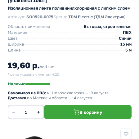
[упаковка 10шт]
Изоляционная лента поливинилхлоридная с липким слоем
Артикул:
SQ0526-0075
Бренд:
TDM Electric (ТДМ Электрик)
Область применения
Бытовая, строительная
Материал
ПВХ
Цвет
Синий
Ширина
15 мм
Длина
5 м
19,60 р.
за 1 шт
* цена указана с учетом НДС.
Наличие
Самовывоз из ПВЗ:
м. Новохохловская
— 13 августа
Доставка
по Москве и области — 14 августа
−
+
В корзину