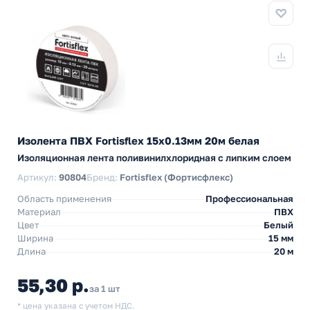
Изолента ПВХ Fortisflex 15x0.13мм 20м белая
Изоляционная лента поливинилхлоридная с липким слоем
Артикул:
90804
Бренд:
Fortisflex (Фортисфлекс)
Область применения
Профессиональная
Материал
ПВХ
Цвет
Белый
Ширина
15 мм
Длина
20 м
55,30 р.
за 1 шт
* цена указана с учетом НДС.