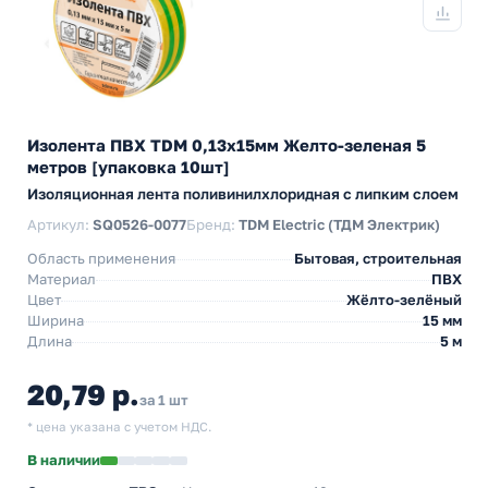
Изолента ПВХ TDM 0,13х15мм Желто-зеленая 5
метров [упаковка 10шт]
Изоляционная лента поливинилхлоридная с липким слоем
Артикул:
SQ0526-0077
Бренд:
TDM Electric (ТДМ Электрик)
Область применения
Бытовая, строительная
Материал
ПВХ
Цвет
Жёлто-зелёный
Ширина
15 мм
Длина
5 м
20,79 р.
за 1 шт
* цена указана с учетом НДС.
В наличии