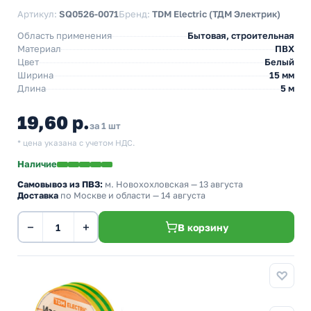
Артикул:
SQ0526-0071
Бренд:
TDM Electric (ТДМ Электрик)
Область применения
Бытовая, строительная
Материал
ПВХ
Цвет
Белый
Ширина
15 мм
Длина
5 м
19,60 р.
за 1 шт
* цена указана с учетом НДС.
Наличие
Самовывоз из ПВЗ:
м. Новохохловская
— 13 августа
Доставка
по Москве и области — 14 августа
−
+
В корзину