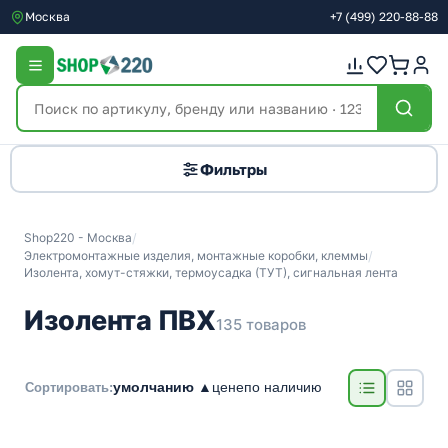
Москва
+7
(499)
220-88-88
Фильтры
Shop220 - Москва
/
Электромонтажные изделия, монтажные коробки, клеммы
/
Изолента, хомут-стяжки, термоусадка (ТУТ), сигнальная лента
Изолента ПВХ
135 товаров
умолчанию ▲
цене
по наличию
Сортировать: