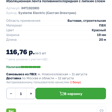
Изоляционная лента поливинилхлоридная с липким слоем
Артикул:
IMT1920RD
Бренд:
Systeme Electric (Систэм Электрик)
Область применения
Бытовая, строительная
Материал
ПВХ
Цвет
Красный
Ширина
19 мм
Длина
20 м
116,76 р.
за 1 шт
* цена указана с учетом НДС.
Наличие
Самовывоз из ПВЗ:
м. Новохохловская
— 11 августа
Доставка
по Москве и области — 12 августа
Авторизованному пользователю начислим
1 бонус
−
+
В корзину
Хит