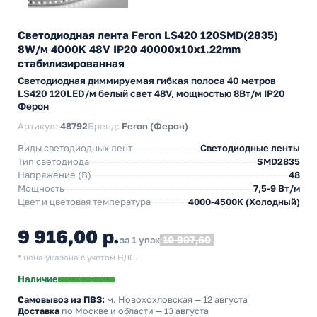
Светодиодная лента Feron LS420 120SMD(2835)
8W/м 4000K 48V IP20 40000x10x1.22mm
стабилизированная
Светодиодная диммируемая гибкая полоса 40 метров
LS420 120LED/м белый свет 48V, мощностью 8Вт/м IP20
Ферон
Артикул:
48792
Бренд:
Feron (Ферон)
Виды светодиодных лент
Светодиодные ленты
Тип светодиода
SMD2835
Напряжение (В)
48
Мощность
7,5-9 Вт/м
Цвет и цветовая температура
4000-4500K (Холодный)
9 916,00 р.
10 907,60
за 1 упак
* цена указана с учетом НДС.
Наличие
Самовывоз из ПВЗ:
м. Новохохловская
— 12 августа
Доставка
по Москве и области — 13 августа