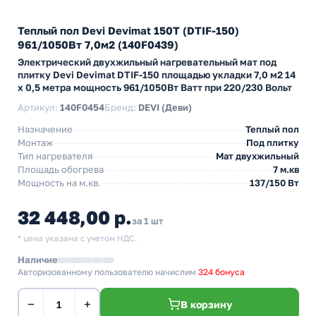
Теплый пол Devi Devimat 150T (DTIF-150)
961/1050Вт 7,0м2 (140F0439)
Электрический двухжильный нагревательный мат под
плитку Devi Devimat DTIF-150 площадью укладки 7,0 м2 14
х 0,5 метра мощность 961/1050Вт Ватт при 220/230 Вольт
Артикул:
140F0454
Бренд:
DEVI (Деви)
Назначение
Теплый пол
Монтаж
Под плитку
Тип нагревателя
Мат двухжильный
Площадь обогрева
7 м.кв
Мощность на м.кв.
137/150 Вт
32 448,00 р.
за 1 шт
* цена указана с учетом НДС.
Наличие
Авторизованному пользователю начислим
324 бонуса
−
+
В корзину