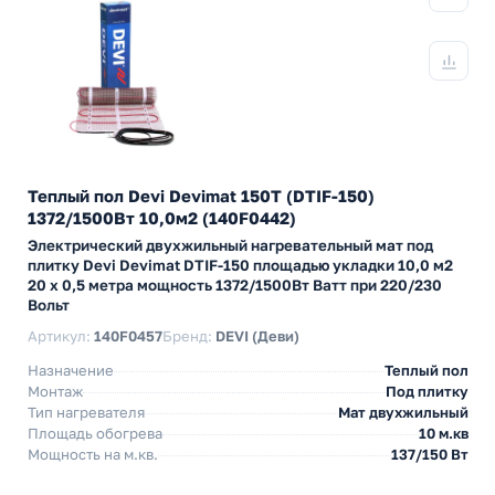
Теплый пол Devi Devimat 150T (DTIF-150)
1372/1500Вт 10,0м2 (140F0442)
Электрический двухжильный нагревательный мат под
плитку Devi Devimat DTIF-150 площадью укладки 10,0 м2
20 х 0,5 метра мощность 1372/1500Вт Ватт при 220/230
Вольт
Артикул:
140F0457
Бренд:
DEVI (Деви)
Назначение
Теплый пол
Монтаж
Под плитку
Тип нагревателя
Мат двухжильный
Площадь обогрева
10 м.кв
Мощность на м.кв.
137/150 Вт