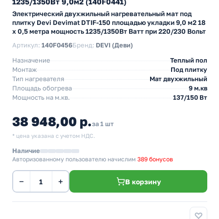
1235/1350Вт 9,0м2 (140F0441)
Электрический двухжильный нагревательный мат под
плитку Devi Devimat DTIF-150 площадью укладки 9,0 м2 18
х 0,5 метра мощность 1235/1350Вт Ватт при 220/230 Вольт
Артикул:
140F0456
Бренд:
DEVI (Деви)
Назначение
Теплый пол
Монтаж
Под плитку
Тип нагревателя
Мат двухжильный
Площадь обогрева
9 м.кв
Мощность на м.кв.
137/150 Вт
38 948,00 р.
за 1 шт
* цена указана с учетом НДС.
Наличие
Авторизованному пользователю начислим
389 бонусов
−
+
В корзину