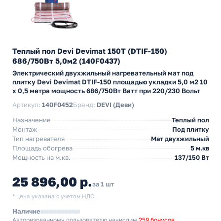
Теплый пол Devi Devimat 150T (DTIF-150)
686/750Вт 5,0м2 (140F0437)
Электрический двухжильный нагревательный мат под
плитку Devi Devimat DTIF-150 площадью укладки 5,0 м2 10
х 0,5 метра мощность 686/750Вт Ватт при 220/230 Вольт
Артикул:
140F0452
Бренд:
DEVI (Деви)
Назначение
Теплый пол
Монтаж
Под плитку
Тип нагревателя
Мат двухжильный
Площадь обогрева
5 м.кв
Мощность на м.кв.
137/150 Вт
25 896,00 р.
за 1 шт
* цена указана с учетом НДС.
Наличие
Авторизованному пользователю начислим
259 бонусов