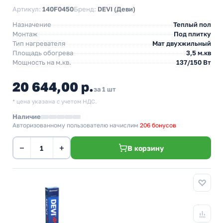
Артикул:
140F0450
Бренд:
DEVI (Деви)
Назначение
Теплый пол
Монтаж
Под плитку
Тип нагревателя
Мат двухжильный
Площадь обогрева
3,5 м.кв
Мощность на м.кв.
137/150 Вт
20 644,00 р.
за 1 шт
* цена указана с учетом НДС.
Наличие
Авторизованному пользователю начислим
206 бонусов
−
+
В корзину