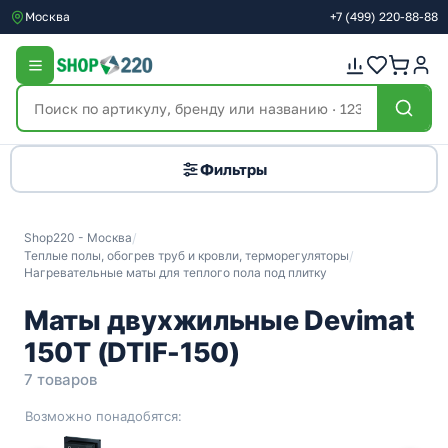
Москва
+7
(499)
220-88-88
Фильтры
Shop220 - Москва
/
Теплые полы, обогрев труб и кровли, терморегуляторы
/
Нагревательные маты для теплого пола под плитку
Маты двухжильные Devimat
150Т (DTIF-150)
7 товаров
Возможно понадобятся: