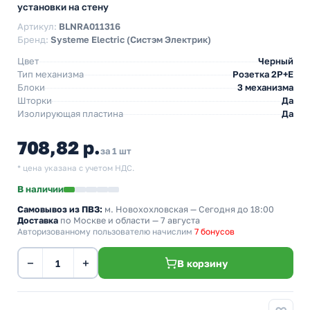
установки на стену
Артикул:
BLNRA011316
Бренд:
Systeme Electric (Систэм Электрик)
Цвет
Черный
Тип механизма
Розетка 2Р+Е
Блоки
3 механизма
Шторки
Да
Изолирующая пластина
Да
708,82 р.
за 1 шт
* цена указана с учетом НДС.
В наличии
Самовывоз из ПВЗ:
м. Новохохловская
— Сегодня до 18:00
Доставка
по Москве и области — 7 августа
Авторизованному пользователю начислим
7 бонусов
−
+
В корзину