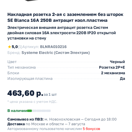
Накладная розетка 2-ая с заземлением без шторок
SE Blanca 16А 250В антрацит изол.пластина
Электрическая внешняя антрацит розетка Систем
двойная силовая 16А электросети 220В IP20 открытой
установки на стену
★
5,0
(1)
Артикул:
BLNRA010216
Бренд:
Systeme Electric (Систэм Электрик)
Цвет
Черный
Тип механизма
Розетка 2Р+Е
Блоки
2 механизма
Изолирующая пластина
Да
463,60 р.
за 1 шт
* цена указана с учетом НДС.
В наличии
Самовывоз из ПВЗ:
м. Новохохловская
— Сегодня до 18:00
Доставка
по Москве и области — 7 августа
Авторизованному пользователю начислим
5 бонусов