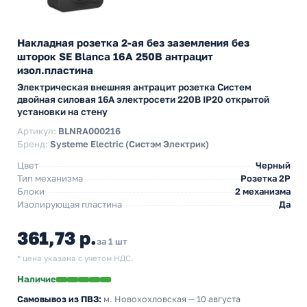
Накладная розетка 2-ая без заземления без
шторок SE Blanca 16А 250В антрацит
изол.пластина
Электрическая внешняя антрацит розетка Систем
двойная силовая 16А электросети 220В IP20 открытой
установки на стену
Артикул:
BLNRA000216
Бренд:
Systeme Electric (Систэм Электрик)
Цвет
Черный
Тип механизма
Розетка 2Р
Блоки
2 механизма
Изолирующая пластина
Да
361,73 р.
за 1 шт
* цена указана с учетом НДС.
Наличие
Самовывоз из ПВЗ:
м. Новохохловская
— 10 августа