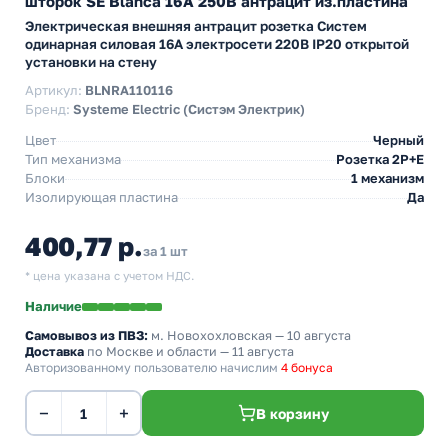
шторок SE Blanca 16А 250В антрацит из.пластина
Электрическая внешняя антрацит розетка Систем
одинарная силовая 16А электросети 220В IP20 открытой
установки на стену
Артикул:
BLNRA110116
Бренд:
Systeme Electric (Систэм Электрик)
Цвет
Черный
Тип механизма
Розетка 2Р+Е
Блоки
1 механизм
Изолирующая пластина
Да
400,77 р.
за 1 шт
* цена указана с учетом НДС.
Наличие
Самовывоз из ПВЗ:
м. Новохохловская
— 10 августа
Доставка
по Москве и области — 11 августа
Авторизованному пользователю начислим
4 бонуса
−
+
В корзину