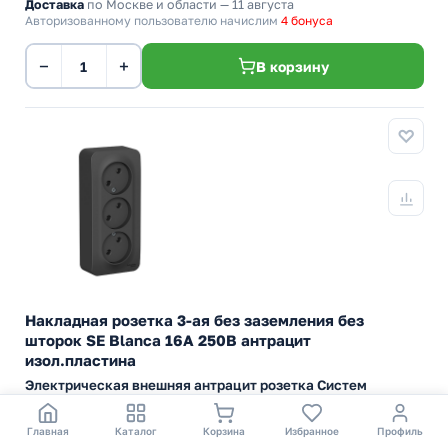
Доставка
по Москве и области — 11 августа
Авторизованному пользователю начислим
4 бонуса
−
+
В корзину
Накладная розетка 3-ая без заземления без
шторок SE Blanca 16А 250В антрацит
изол.пластина
Электрическая внешняя антрацит розетка Систем
тройная силовая 16А электросети 220В IP20 открытой
установки на стену
Главная
Каталог
Корзина
Избранное
Профиль