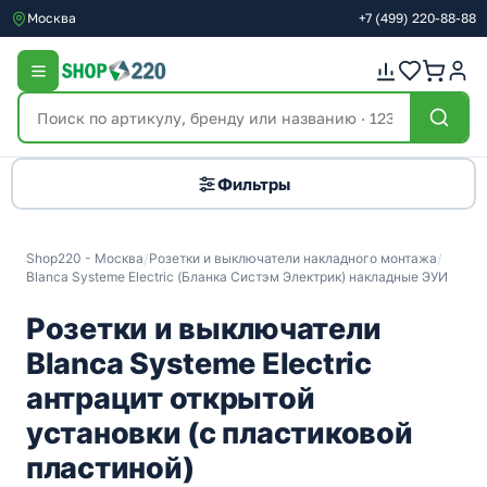
Москва
+7
(499)
220-88-88
Фильтры
Shop220 - Москва
/
Розетки и выключатели накладного монтажа
/
Blanca Systeme Electric (Бланка Систэм Электрик) накладные ЭУИ
Розетки и выключатели
Blanca Systeme Electric
антрацит открытой
установки (с пластиковой
пластиной)