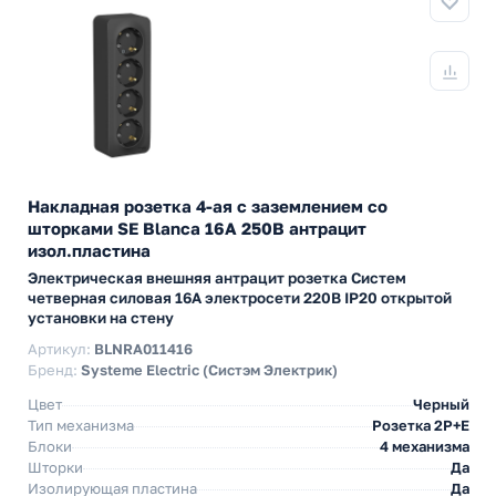
Накладная розетка 4-ая с заземлением со
шторками SE Blanca 16А 250В антрацит
изол.пластина
Электрическая внешняя антрацит розетка Систем
четверная силовая 16А электросети 220В IP20 открытой
установки на стену
Артикул:
BLNRA011416
Бренд:
Systeme Electric (Систэм Электрик)
Цвет
Черный
Тип механизма
Розетка 2Р+Е
Блоки
4 механизма
Шторки
Да
Изолирующая пластина
Да