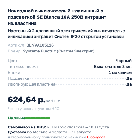
Накладной выключатель 2-клавишный с
подсветкой SE Blanca 10А 250В антрацит
из.пластина
Настенный 2-клавишный электрический выключатель с
индикацией антрацит Cистем IP20 открытой установки
Артикул:
BLNVA105116
Бренд:
Systeme Electric (Систэм Электрик)
Цвет
Черный
Тип механизма
Выключатель 2 кл.
Блоки
1 механизм
Подсветка
Да
Изолирующая пластина
Да
624,64 р.
за 1 шт
* цена указана с учетом НДС.
Наличие
Самовывоз из ПВЗ:
м. Новохохловская
— 10 августа
Доставка
по Москве и области — 11 августа
Авторизованному пользователю начислим
6 бонусов