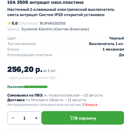
10А 250В антрацит изол.пластина
Настенный 1-клавишный электрический выключатель
света антрацит Cистем IP20 открытой установки
★
5,0
(1)
Артикул:
BLNVA101016
Бренд:
Systeme Electric (Систэм Электрик)
Цвет
Черный
Тип механизма
Выключатель 1 кл.
Блоки
1 механизм
Изолирующая пластина
Да
256,20 р.
за 1 шт
* цена указана с учетом НДС.
Наличие
Самовывоз из ПВЗ:
м. Новохохловская
— 10 августа
Доставка
по Москве и области — 11 августа
Авторизованному пользователю начислим
3 бонуса
−
+
В корзину