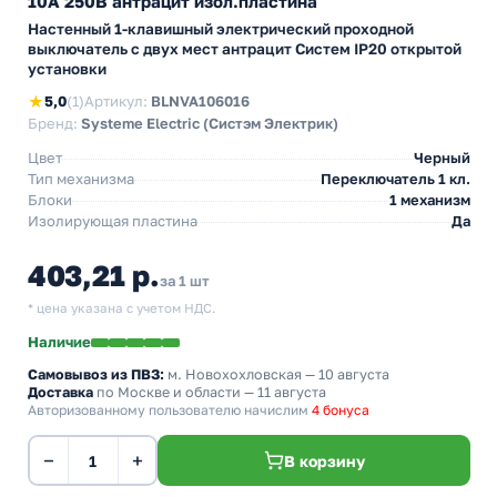
10А 250В антрацит изол.пластина
Настенный 1-клавишный электрический проходной
выключатель с двух мест антрацит Систем IP20 открытой
установки
★
5,0
(1)
Артикул:
BLNVA106016
Бренд:
Systeme Electric (Систэм Электрик)
Цвет
Черный
Тип механизма
Переключатель 1 кл.
Блоки
1 механизм
Изолирующая пластина
Да
403,21 р.
за 1 шт
* цена указана с учетом НДС.
Наличие
Самовывоз из ПВЗ:
м. Новохохловская
— 10 августа
Доставка
по Москве и области — 11 августа
Авторизованному пользователю начислим
4 бонуса
−
+
В корзину