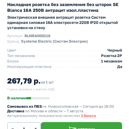
Накладная розетка без заземления без шторок SE
Blanca 16А 250В антрацит изол.пластина
Электрическая внешняя антрацит розетка Систем
одинарная силовая 16А электросети 220В IP20 открытой
установки на стену
Артикул:
BLNRA000116
Бренд:
Systeme Electric (Систэм Электрик)
Цвет
Черный
Тип механизма
Розетка 2Р
Блоки
1 механизм
Изолирующая пластина
Да
267,79 р.
за 1 шт
* цена указана с учетом НДС.
В наличии
Самовывоз из ПВЗ:
м. Новохохловская
— Сегодня до 18:00
Доставка
по Москве и области — 7 августа
Авторизованному пользователю начислим
3 бонуса
−
+
В корзину