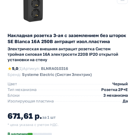
Накладная розетка 3-ая с заземлением без шторок
SE Blanca 16А 250В антрацит изол.пластина
Электрическая внешняя антрацит розетка Систем
тройная силовая 16А электросети 220В IP20 открытой
установки на стену
★
5,0
(1)
Артикул:
BLNRA010316
Бренд:
Systeme Electric (Систэм Электрик)
Цвет
Черный
Тип механизма
Розетка 2Р+Е
Блоки
3 механизма
Изолирующая пластина
Да
671,61 р.
за 1 шт
* цена указана с учетом НДС.
В наличии