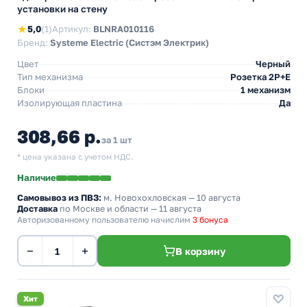
установки на стену
★
5,0
(1)
Артикул:
BLNRA010116
Бренд:
Systeme Electric (Систэм Электрик)
Цвет
Черный
Тип механизма
Розетка 2Р+Е
Блоки
1 механизм
Изолирующая пластина
Да
308,66 р.
за 1 шт
* цена указана с учетом НДС.
Наличие
Самовывоз из ПВЗ:
м. Новохохловская
— 10 августа
Доставка
по Москве и области — 11 августа
Авторизованному пользователю начислим
3 бонуса
−
+
В корзину
Хит