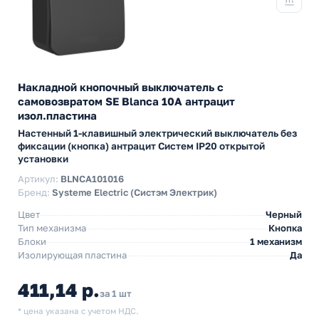
Накладной кнопочный выключатель с
самовозвратом SE Blanca 10А антрацит
изол.пластина
Настенный 1-клавишный электрический выключатель без
фиксации (кнопка) антрацит Систем IP20 открытой
установки
Артикул:
BLNCA101016
Бренд:
Systeme Electric (Систэм Электрик)
Цвет
Черный
Тип механизма
Кнопка
Блоки
1 механизм
Изолирующая пластина
Да
411,14 р.
за 1 шт
* цена указана с учетом НДС.