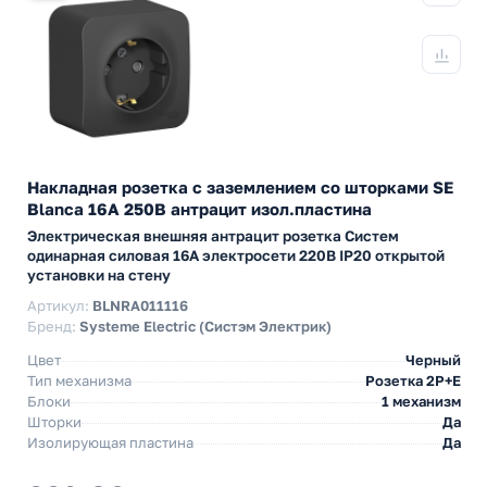
Накладная розетка с заземлением со шторками SE
Blanca 16А 250В антрацит изол.пластина
Электрическая внешняя антрацит розетка Систем
одинарная силовая 16А электросети 220В IP20 открытой
установки на стену
Артикул:
BLNRA011116
Бренд:
Systeme Electric (Систэм Электрик)
Цвет
Черный
Тип механизма
Розетка 2Р+Е
Блоки
1 механизм
Шторки
Да
Изолирующая пластина
Да