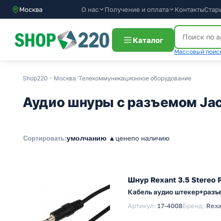
О нас
Получение и оплата
Контакты
Стар
Москва
Каталог
Массовый поиск
Shop220 - Москва
/
Телекоммуникационное оборудование
Аудио шнуры c разъемом Jac
умолчанию ▲
цене
по наличию
Сортировать:
Шнур Rexant 3.5 Stereo 
Кабель аудио штекер+разъе
Артикул:
17-4008
Бренд:
Rexa