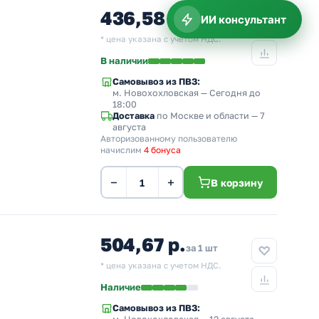
436,58 р.
ИИ консультант
за 1 шт
* цена указана с учетом НДС.
В наличии
Самовывоз из ПВЗ:
м. Новохохловская
— Сегодня до
18:00
Доставка
по Москве и области — 7
августа
Авторизованному пользователю
начислим
4 бонуса
−
+
В корзину
504,67 р.
за 1 шт
* цена указана с учетом НДС.
Наличие
Самовывоз из ПВЗ: