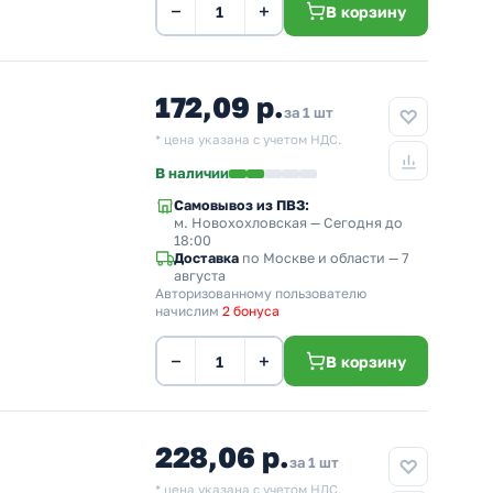
−
+
В корзину
172,09 р.
за 1 шт
* цена указана с учетом НДС.
В наличии
Самовывоз из ПВЗ:
м. Новохохловская
— Сегодня до
18:00
Доставка
по Москве и области — 7
августа
Авторизованному пользователю
начислим
2 бонуса
−
+
В корзину
228,06 р.
за 1 шт
* цена указана с учетом НДС.