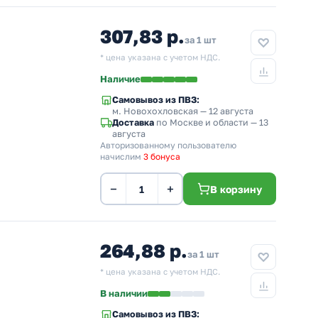
307,83 р.
за 1 шт
* цена указана с учетом НДС.
Наличие
Самовывоз из ПВЗ:
м. Новохохловская
— 12 августа
Доставка
по Москве и области — 13
августа
Авторизованному пользователю
начислим
3 бонуса
−
+
В корзину
264,88 р.
за 1 шт
* цена указана с учетом НДС.
В наличии
Самовывоз из ПВЗ: