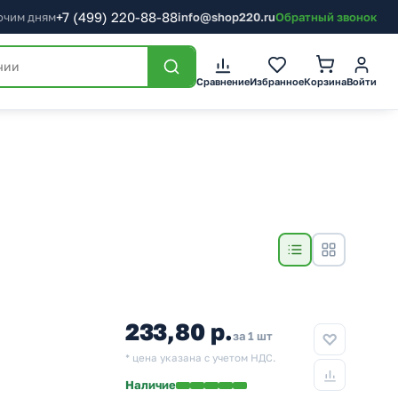
+7
(499)
220-88-88
бочим дням
info@shop220.ru
Обратный звонок
Сравнение
Избранное
Корзина
Войти
233,80 р.
за 1 шт
* цена указана с учетом НДС.
Наличие