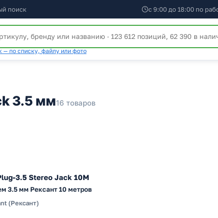
ый поиск
с 9:00 до 18:00 по ра
 — по списку, файлу или фото
k 3.5 мм
16 товаров
Plug-3.5 Stereo Jack 10М
м 3.5 мм Рексант 10 метров
nt (Рексант)