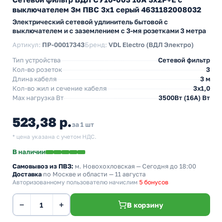
выключателем 3м ПВС 3х1 серый 4631182008032
Электрический сетевой удлинитель бытовой с
выключателем и с заземлением с 3-мя розетками 3 метра
Артикул:
ПР-00017343
Бренд:
VDL Electro (ВДЛ Электро)
Тип устройства
Сетевой фильтр
Кол-во розеток
3
Длина кабеля
3 м
Кол-во жил и сечение кабеля
3х1,0
Max нагрузка Вт
3500Вт (16А) Вт
523,38 р.
за 1 шт
* цена указана с учетом НДС.
В наличии
Самовывоз из ПВЗ:
м. Новохохловская
— Сегодня до 18:00
Доставка
по Москве и области — 11 августа
Авторизованному пользователю начислим
5 бонусов
−
+
В корзину