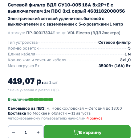
Сетевой фильтр ВДЛ СУ10-005 16А 5х2P+E с
выключателем 1м ПВС 3х1 серый 4631182008056
Электрический сетевой удлинитель бытовой с
выключателем и с заземлением с 5-ю розетками 1 метр
Артикул:
ПР-00017334
Бренд:
VDL Electro (ВДЛ Электро)
Тип устройства
Сетевой фильтр
Кол-во розеток
5
Длина кабеля
1 м
Кол-во жил и сечение кабеля
3х1,0
Max нагрузка Вт
3500Вт (16А) Вт
419,07 р.
за 1 шт
* цена указана с учетом НДС.
В наличии
Самовывоз из ПВЗ:
м. Новохохловская
— Сегодня до 18:00
Доставка
по Москве и области — 11 августа
Авторизованному пользователю начислим
4 бонуса
−
+
В корзину