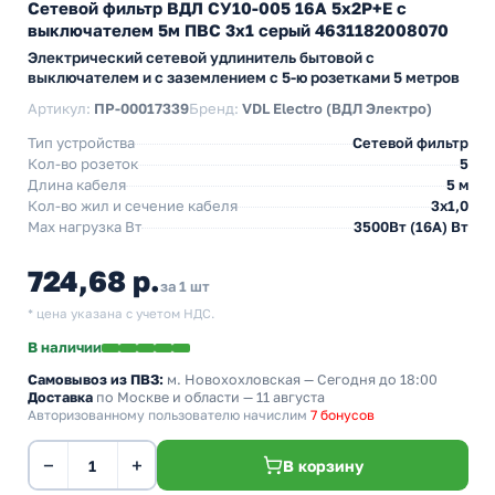
Сетевой фильтр ВДЛ СУ10-005 16А 5х2P+E с
выключателем 5м ПВС 3х1 серый 4631182008070
Электрический сетевой удлинитель бытовой с
выключателем и с заземлением с 5-ю розетками 5 метров
Артикул:
ПР-00017339
Бренд:
VDL Electro (ВДЛ Электро)
Тип устройства
Сетевой фильтр
Кол-во розеток
5
Длина кабеля
5 м
Кол-во жил и сечение кабеля
3х1,0
Max нагрузка Вт
3500Вт (16А) Вт
724,68 р.
за 1 шт
* цена указана с учетом НДС.
В наличии
Самовывоз из ПВЗ:
м. Новохохловская
— Сегодня до 18:00
Доставка
по Москве и области — 11 августа
Авторизованному пользователю начислим
7 бонусов
−
+
В корзину