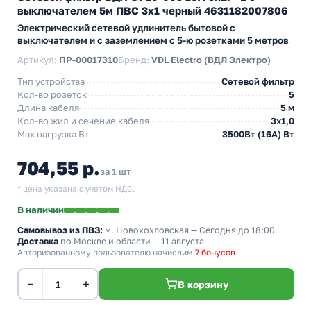
выключателем 5м ПВС 3х1 черный 4631182007806
Электрический сетевой удлинитель бытовой с
выключателем и с заземлением с 5-ю розетками 5 метров
Артикул:
ПР-00017310
Бренд:
VDL Electro (ВДЛ Электро)
Тип устройства
Сетевой фильтр
Кол-во розеток
5
Длина кабеля
5 м
Кол-во жил и сечение кабеля
3х1,0
Max нагрузка Вт
3500Вт (16А) Вт
704,55 р.
за 1 шт
* цена указана с учетом НДС.
В наличии
Самовывоз из ПВЗ:
м. Новохохловская
— Сегодня до 18:00
Доставка
по Москве и области — 11 августа
Авторизованному пользователю начислим
7 бонусов
−
+
В корзину