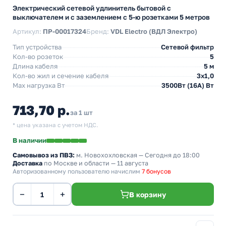
Электрический сетевой удлинитель бытовой с
выключателем и с заземлением с 5-ю розетками 5 метров
Артикул:
ПР-00017324
Бренд:
VDL Electro (ВДЛ Электро)
Тип устройства
Сетевой фильтр
Кол-во розеток
5
Длина кабеля
5 м
Кол-во жил и сечение кабеля
3х1,0
Max нагрузка Вт
3500Вт (16А) Вт
713,70 р.
за 1 шт
* цена указана с учетом НДС.
В наличии
Самовывоз из ПВЗ:
м. Новохохловская
— Сегодня до 18:00
Доставка
по Москве и области — 11 августа
Авторизованному пользователю начислим
7 бонусов
−
+
В корзину