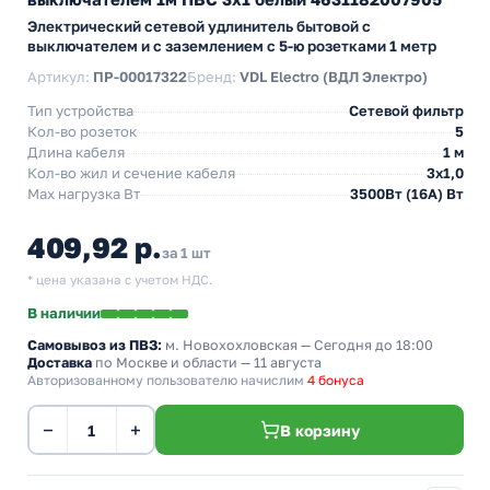
Электрический сетевой удлинитель бытовой с
выключателем и с заземлением с 5-ю розетками 1 метр
Артикул:
ПР-00017322
Бренд:
VDL Electro (ВДЛ Электро)
Тип устройства
Сетевой фильтр
Кол-во розеток
5
Длина кабеля
1 м
Кол-во жил и сечение кабеля
3х1,0
Max нагрузка Вт
3500Вт (16А) Вт
409,92 р.
за 1 шт
* цена указана с учетом НДС.
В наличии
Самовывоз из ПВЗ:
м. Новохохловская
— Сегодня до 18:00
Доставка
по Москве и области — 11 августа
Авторизованному пользователю начислим
4 бонуса
−
+
В корзину