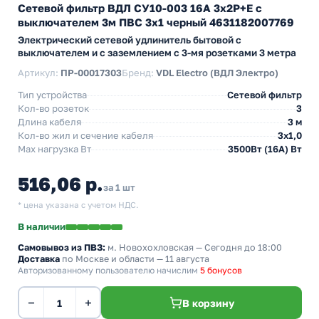
Сетевой фильтр ВДЛ СУ10-003 16А 3х2P+E с
выключателем 3м ПВС 3х1 черный 4631182007769
Электрический сетевой удлинитель бытовой с
выключателем и с заземлением с 3-мя розетками 3 метра
Артикул:
ПР-00017303
Бренд:
VDL Electro (ВДЛ Электро)
Тип устройства
Сетевой фильтр
Кол-во розеток
3
Длина кабеля
3 м
Кол-во жил и сечение кабеля
3х1,0
Max нагрузка Вт
3500Вт (16А) Вт
516,06 р.
за 1 шт
* цена указана с учетом НДС.
В наличии
Самовывоз из ПВЗ:
м. Новохохловская
— Сегодня до 18:00
Доставка
по Москве и области — 11 августа
Авторизованному пользователю начислим
5 бонусов
−
+
В корзину