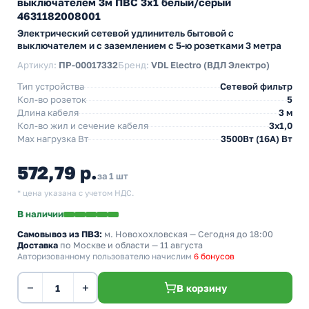
выключателем 3м ПВС 3х1 белый/серый
4631182008001
Электрический сетевой удлинитель бытовой с
выключателем и с заземлением с 5-ю розетками 3 метра
Артикул:
ПР-00017332
Бренд:
VDL Electro (ВДЛ Электро)
Тип устройства
Сетевой фильтр
Кол-во розеток
5
Длина кабеля
3 м
Кол-во жил и сечение кабеля
3х1,0
Max нагрузка Вт
3500Вт (16А) Вт
572,79 р.
за 1 шт
* цена указана с учетом НДС.
В наличии
Самовывоз из ПВЗ:
м. Новохохловская
— Сегодня до 18:00
Доставка
по Москве и области — 11 августа
Авторизованному пользователю начислим
6 бонусов
−
+
В корзину