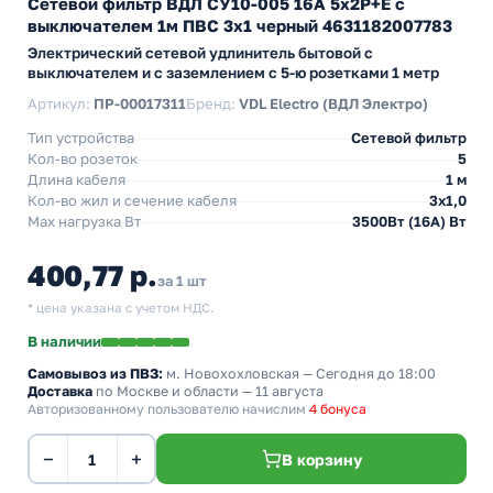
Сетевой фильтр ВДЛ СУ10-005 16А 5х2P+E с
выключателем 1м ПВС 3х1 черный 4631182007783
Электрический сетевой удлинитель бытовой с
выключателем и с заземлением с 5-ю розетками 1 метр
Артикул:
ПР-00017311
Бренд:
VDL Electro (ВДЛ Электро)
Тип устройства
Сетевой фильтр
Кол-во розеток
5
Длина кабеля
1 м
Кол-во жил и сечение кабеля
3х1,0
Max нагрузка Вт
3500Вт (16А) Вт
400,77 р.
за 1 шт
* цена указана с учетом НДС.
В наличии
Самовывоз из ПВЗ:
м. Новохохловская
— Сегодня до 18:00
Доставка
по Москве и области — 11 августа
Авторизованному пользователю начислим
4 бонуса
−
+
В корзину