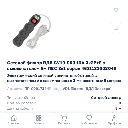
Сетевой фильтр ВДЛ СУ10-003 16А 3х2P+E с
выключателем 5м ПВС 3х1 серый 4631182008049
Электрический сетевой удлинитель бытовой с
выключателем и с заземлением с 3-мя розетками 5 метров
Артикул:
ПР-00017344
Бренд:
VDL Electro (ВДЛ Электро)
Тип устройства
Сетевой фильтр
Кол-во розеток
3
Длина кабеля
5 м
Кол-во жил и сечение кабеля
3х1,0
Max нагрузка Вт
3500Вт (16А) Вт
Главная
Каталог
Корзина
Избранное
Профиль