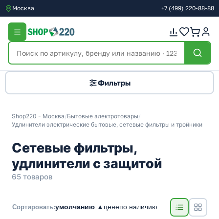
Москва
+7
(499)
220-88-88
Фильтры
Shop220 - Москва
/
Бытовые электротовары
/
Удлинители электрические бытовые, сетевые фильтры и тройники
Сетевые фильтры,
удлинители с защитой
65 товаров
умолчанию ▲
цене
по наличию
Сортировать: