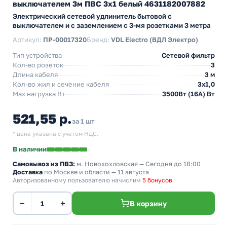
выключателем 3м ПВС 3х1 белый 4631182007882
Электрический сетевой удлинитель бытовой с
выключателем и с заземлением с 3-мя розетками 3 метра
Артикул:
ПР-00017320
Бренд:
VDL Electro (ВДЛ Электро)
Тип устройства
Сетевой фильтр
Кол-во розеток
3
Длина кабеля
3 м
Кол-во жил и сечение кабеля
3х1,0
Max нагрузка Вт
3500Вт (16А) Вт
521,55 р.
за 1 шт
* цена указана с учетом НДС.
В наличии
Самовывоз из ПВЗ:
м. Новохохловская
— Сегодня до 18:00
Доставка
по Москве и области — 11 августа
Авторизованному пользователю начислим
5 бонусов
−
+
В корзину