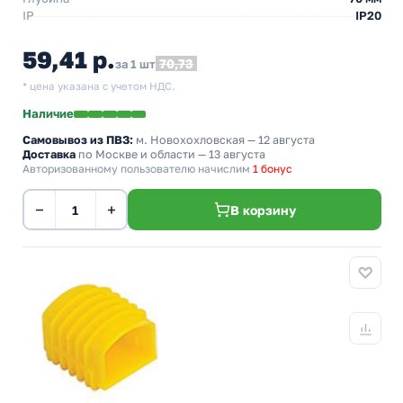
IP
IP20
59,41 р.
70,73
за 1 шт
* цена указана с учетом НДС.
Наличие
Самовывоз из ПВЗ:
м. Новохохловская
— 12 августа
Доставка
по Москве и области — 13 августа
Авторизованному пользователю начислим
1 бонус
−
+
В корзину