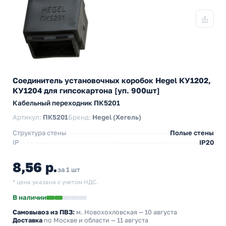
Соединитель установочных коробок Hegel КУ1202,
КУ1204 для гипсокартона [уп. 900шт]
Кабельный переходник ПК5201
Артикул:
ПК5201
Бренд:
Hegel (Хегель)
Структура стены
Полые стены
IP
IP20
8,56 р.
за 1 шт
* цена указана с учетом НДС.
В наличии
Самовывоз из ПВЗ:
м. Новохохловская
— 10 августа
Доставка
по Москве и области — 11 августа