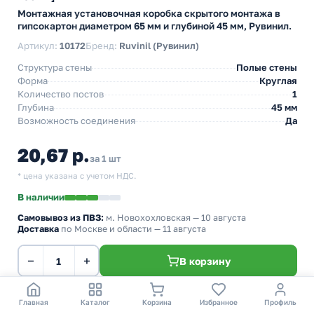
Монтажная установочная коробка скрытого монтажа в
гипсокартон диаметром 65 мм и глубиной 45 мм, Рувинил.
Артикул:
10172
Бренд:
Ruvinil (Рувинил)
Структура стены
Полые стены
Форма
Круглая
Количество постов
1
Глубина
45 мм
Возможность соединения
Да
20,67 р.
за 1 шт
* цена указана с учетом НДС.
В наличии
Самовывоз из ПВЗ:
м. Новохохловская
— 10 августа
Доставка
по Москве и области — 11 августа
−
+
В корзину
Главная
Каталог
Корзина
Избранное
Профиль