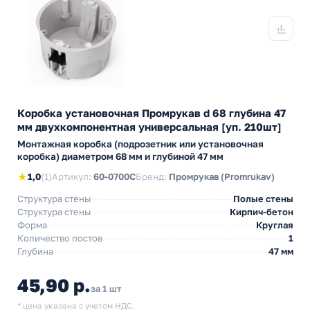
Коробка установочная Промрукав d 68 глубина 47
мм двухкомпонентная универсальная [уп. 210шт]
Монтажная коробка (подрозетник или установочная
коробка) диаметром 68 мм и глубиной 47 мм
★
1,0
(1)
Артикул:
60-0700С
Бренд:
Промрукав (Promrukav)
Структура стены
Полые стены
Структура стены
Кирпич-бетон
Форма
Круглая
Количество постов
1
Глубина
47 мм
45,90 р.
за 1 шт
* цена указана с учетом НДС.