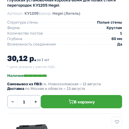
Глубокая установочная коробка 60мм для полых стен и
перегородок КУ1205 Hegel
Артикул:
КУ1205
Бренд:
Hegel (Хегель)
Структура стены
Полые стены
Форма
Круглая
Количество постов
1
Глубина
60 мм
Возможность соединения
Да
30,12 р.
за 1 шт
* цена указана с учетом НДС.
Наличие
Самовывоз из ПВЗ:
м. Новохохловская
— 12 августа
Доставка
по Москве и области — 13 августа
−
+
В корзину