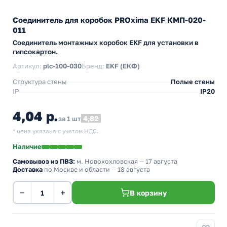
Соединитель для коробок PROxima EKF КМП-020-
011
Соединитель монтажных коробок EKF для установки в
гипсокартон.
Артикул:
plc-100-030
Бренд:
EKF (ЕКФ)
Структура стены
Полые стены
IP
IP20
4,04 р.
4,82
за 1 шт
* цена указана с учетом НДС.
Наличие
Самовывоз из ПВЗ:
м. Новохохловская
— 17 августа
Доставка
по Москве и области — 18 августа
−
+
В корзину