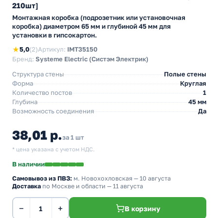
210шт]
Монтажная коробка (подрозетник или установочная
коробка) диаметром 65 мм и глубиной 45 мм для
установки в гипсокартон.
★
5,0
(2)
Артикул:
IMT35150
Бренд:
Systeme Electric (Систэм Электрик)
Структура стены
Полые стены
Форма
Круглая
Количество постов
1
Глубина
45 мм
Возможность соединения
Да
38,01 р.
за 1 шт
* цена указана с учетом НДС.
В наличии
Самовывоз из ПВЗ:
м. Новохохловская
— 10 августа
Доставка
по Москве и области — 11 августа
−
+
В корзину