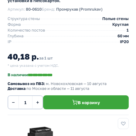
установки в гипсокартон.
Артикул:
80-0610
Бренд:
Промрукав (Promrukav)
Структура стены
Полые стены
Форма
Круглая
Количество постов
1
Глубина
60 мм
IP
IP20
40,18 р.
за 1 шт
* цена указана с учетом НДС.
В наличии
Самовывоз из ПВЗ:
м. Новохохловская
— 10 августа
Доставка
по Москве и области — 11 августа
−
+
В корзину