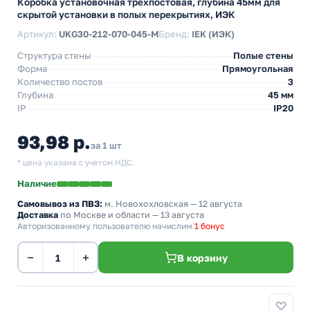
Коробка установочная трехпостовая, глубина 45мм для
скрытой установки в полых перекрытиях, ИЭК
Артикул:
UKG30-212-070-045-M
Бренд:
IEK (ИЭК)
Структура стены
Полые стены
Форма
Прямоугольная
Количество постов
3
Глубина
45 мм
IP
IP20
93,98 р.
за 1 шт
* цена указана с учетом НДС.
Наличие
Самовывоз из ПВЗ:
м. Новохохловская
— 12 августа
Доставка
по Москве и области — 13 августа
Авторизованному пользователю начислим
1 бонус
−
+
В корзину