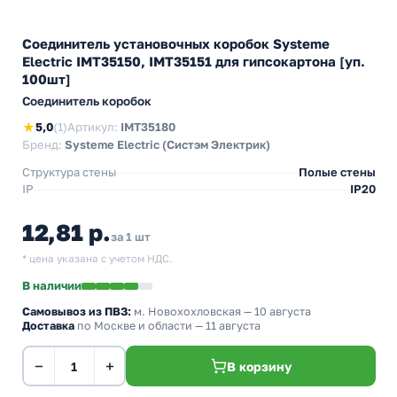
Соединитель установочных коробок Systeme
Electric IMT35150, IMT35151 для гипсокартона [уп.
100шт]
Соединитель коробок
★
5,0
(1)
Артикул:
IMT35180
Бренд:
Systeme Electric (Систэм Электрик)
Структура стены
Полые стены
IP
IP20
12,81 р.
за 1 шт
* цена указана с учетом НДС.
В наличии
Самовывоз из ПВЗ:
м. Новохохловская
— 10 августа
Доставка
по Москве и области — 11 августа
−
+
В корзину