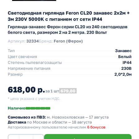
Светодиодная гирлянда Feron CL20 занавес 2x2м +
3м 230V 5000K c питанием от сети IP44
Гирлянда-занавес Ферон серии CL20 из 240 светодиодов
белого света, размером 2 на 2 метра. 230 Вольт
Артикул:
32334
Бренд:
Feron (Ферон)
Тип
Занавес
Цвет свечения
Белый
Степень пылевлагозащиты
IP44
Напряжение питания
230В
Размер
2,0*2,0м
618,00 р.
679,80
за 1 шт
* цена указана с учетом НДС.
Наличие
Самовывоз из ПВЗ:
м. Новохохловская
— 17 августа
Доставка
по Москве и области — 18 августа
Авторизованному пользователю начислим
6 бонусов