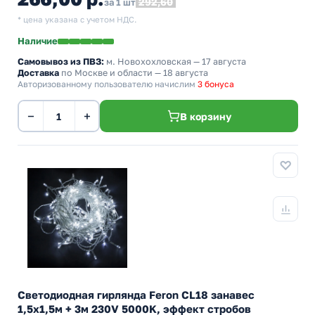
292,60
за 1 шт
* цена указана с учетом НДС.
Наличие
Самовывоз из ПВЗ:
м. Новохохловская
— 17 августа
Доставка
по Москве и области — 18 августа
Авторизованному пользователю начислим
3 бонуса
−
+
В корзину
Светодиодная гирлянда Feron CL18 занавес
1,5x1,5м + 3м 230V 5000K, эффект стробов