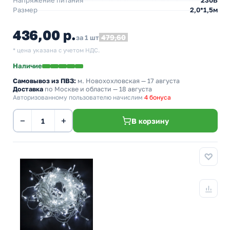
Напряжение питания
230В
Размер
2,0*1,5м
436,00 р.
479,60
за 1 шт
* цена указана с учетом НДС.
Наличие
Самовывоз из ПВЗ:
м. Новохохловская
— 17 августа
Доставка
по Москве и области — 18 августа
Авторизованному пользователю начислим
4 бонуса
−
+
В корзину