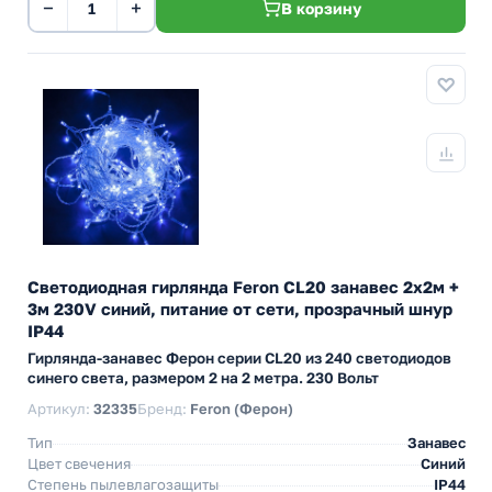
−
+
В корзину
Светодиодная гирлянда Feron CL20 занавес 2x2м +
3м 230V синий, питание от сети, прозрачный шнур
IP44
Гирлянда-занавес Ферон серии CL20 из 240 светодиодов
синего света, размером 2 на 2 метра. 230 Вольт
Артикул:
32335
Бренд:
Feron (Ферон)
Тип
Занавес
Цвет свечения
Синий
Степень пылевлагозащиты
IP44