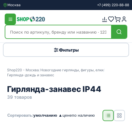
Москва
+7
(499)
220-88-88
Фильтры
Shop220 - Москва
/
Новогодние гирлянды, фигуры, елки
/
Гирлянда-дождь и занавес
Гирлянда-занавес IP44
39 товаров
умолчанию ▲
цене
по наличию
Сортировать: