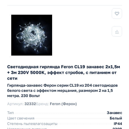
Светодиодная гирлянда Feron CL19 занавес 2x1,5м
+ 3м 230V 5000K, эффект стробов, c питанием от
сети
Гирлянда-занавес Ферон серии CL19 из 204 светодиодов
белого света с эффектом мерцания, размером 2 на 1,5
метра. 230 Вольт
Артикул:
32332
Бренд:
Feron (Ферон)
Тип
Занавес
Цвет свечения
Белый
Степень пылевлагозащиты
IP44