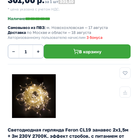
301,00 р.
331,10
за 1 шт
* цена указана с учетом НДС.
Наличие
Самовывоз из ПВЗ:
м. Новохохловская
— 17 августа
Доставка
по Москве и области — 18 августа
Авторизованному пользователю начислим
3 бонуса
−
+
В корзину
Светодиодная гирлянда Feron CL19 занавес 2x1,5м
+ 3м 230V 2700K, эффект стробов, c питанием от