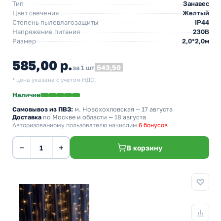
Тип
Занавес
Цвет свечения
Желтый
Степень пылевлагозащиты
IP44
Напряжение питания
230В
Размер
2,0*2,0м
585,00 р.
643,50
за 1 шт
* цена указана с учетом НДС.
Наличие
Самовывоз из ПВЗ:
м. Новохохловская
— 17 августа
Доставка
по Москве и области — 18 августа
Авторизованному пользователю начислим
6 бонусов
−
+
В корзину