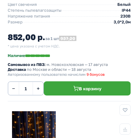
Цвет свечения
Белый
Степень пылевлагозащиты
IP44
Напряжение питания
230В
Размер
3,0*2,0м
852,00 р.
937,20
за 1 шт
* цена указана с учетом НДС.
Наличие
Самовывоз из ПВЗ:
м. Новохохловская
— 17 августа
Доставка
по Москве и области — 18 августа
Авторизованному пользователю начислим
9 бонусов
−
+
В корзину