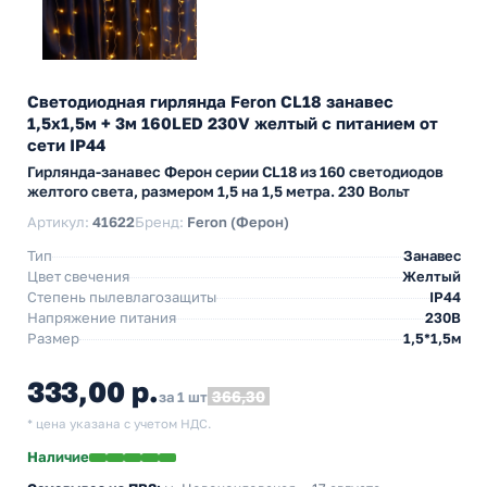
Светодиодная гирлянда Feron CL18 занавес
1,5х1,5м + 3м 160LED 230V желтый c питанием от
сети IP44
Гирлянда-занавес Ферон серии CL18 из 160 светодиодов
желтого света, размером 1,5 на 1,5 метра. 230 Вольт
Артикул:
41622
Бренд:
Feron (Ферон)
Тип
Занавес
Цвет свечения
Желтый
Степень пылевлагозащиты
IP44
Напряжение питания
230В
Размер
1,5*1,5м
333,00 р.
366,30
за 1 шт
* цена указана с учетом НДС.
Наличие