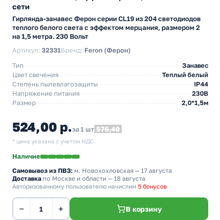
сети
Гирлянда-занавес Ферон серии CL19 из 204 светодиодов
теплого белого света с эффектом мерцания, размером 2
на 1,5 метра. 230 Вольт
Артикул:
32331
Бренд:
Feron (Ферон)
Тип
Занавес
Цвет свечения
Теплый белый
Степень пылевлагозащиты
IP44
Напряжение питания
230В
Размер
2,0*1,5м
524,00 р.
576,40
за 1 шт
* цена указана с учетом НДС.
Наличие
Самовывоз из ПВЗ:
м. Новохохловская
— 17 августа
Доставка
по Москве и области — 18 августа
Авторизованному пользователю начислим
5 бонусов
−
+
В корзину