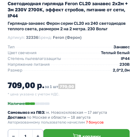
Светодиодная гирлянда Feron CL20 занавес 2x2м +
3м 230V 2700K, эффект стробов, питание от сети,
IP44
Гирлянда-занавес Ферон серии CL20 из 240 светодиодов
теплого света, размером 2 на 2 метра. 230 Вольт
Артикул:
32336
Бренд:
Feron (Ферон)
Тип
Занавес
Цвет свечения
Теплый белый
Степень пылевлагозащиты
IP44
Напряжение питания
230В
Размер
2,0*2,0м
709,00 р.
779,90
за 1 шт
* цена указана с учетом НДС.
Наличие
Самовывоз из ПВЗ:
м. Новохохловская
— 17 августа
Доставка
по Москве и области — 18 августа
Авторизованному пользователю начислим
7 бонусов
−
+
В корзину