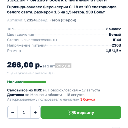
Гирлянда-занавес Ферон серии CL18 из 160 светодиодов
белого света, размером 1,5 на 1,5 метра. 230 Вольт
Артикул:
32324
Бренд:
Feron (Ферон)
Тип
Занавес
Цвет свечения
Белый
Степень пылевлагозащиты
IP44
Напряжение питания
230В
Размер
1,5*1,5м
266,00 р.
292,60
за 1 шт
* цена указана с учетом НДС.
Наличие
Самовывоз из ПВЗ:
м. Новохохловская
— 17 августа
Доставка
по Москве и области — 18 августа
Авторизованному пользователю начислим
3 бонуса
−
+
В корзину