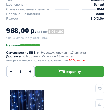
Цвет свечения
Белый
Степень пылевлагозащиты
IP44
Напряжение питания
230В
Размер
3,0*3,0м
968,00 р.
1 064,80
за 1 шт
* цена указана с учетом НДС.
Наличие
Самовывоз из ПВЗ:
м. Новохохловская
— 17 августа
Доставка
по Москве и области — 18 августа
Авторизованному пользователю начислим
10 бонусов
−
+
В корзину