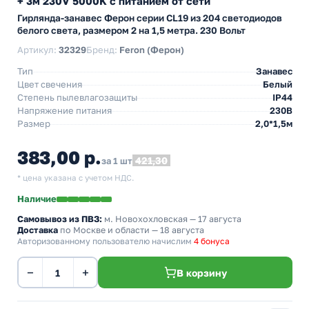
+ 3м 230V 5000K c питанием от сети
Гирлянда-занавес Ферон серии CL19 из 204 светодиодов
белого света, размером 2 на 1,5 метра. 230 Вольт
Артикул:
32329
Бренд:
Feron (Ферон)
Тип
Занавес
Цвет свечения
Белый
Степень пылевлагозащиты
IP44
Напряжение питания
230В
Размер
2,0*1,5м
383,00 р.
421,30
за 1 шт
* цена указана с учетом НДС.
Наличие
Самовывоз из ПВЗ:
м. Новохохловская
— 17 августа
Доставка
по Москве и области — 18 августа
Авторизованному пользователю начислим
4 бонуса
−
+
В корзину