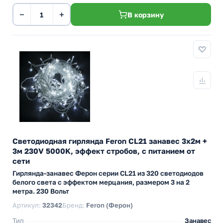
−
+
В корзину
Светодиодная гирлянда Feron CL21 занавес 3x2м +
3м 230V 5000K, эффект стробов, c питанием от
сети
Гирлянда-занавес Ферон серии CL21 из 320 светодиодов
белого света с эффектом мерцания, размером 3 на 2
метра. 230 Вольт
Артикул:
32342
Бренд:
Feron (Ферон)
Тип
Занавес