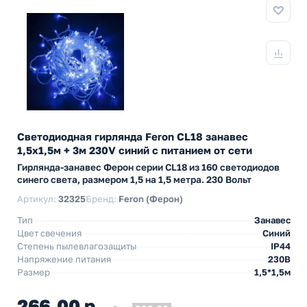
Светодиодная гирлянда Feron CL18 занавес
1,5x1,5м + 3м 230V синий c питанием от сети
Гирлянда-занавес Ферон серии CL18 из 160 светодиодов
синего света, размером 1,5 на 1,5 метра. 230 Вольт
Артикул:
32325
Бренд:
Feron (Ферон)
Тип
Занавес
Цвет свечения
Синий
Степень пылевлагозащиты
IP44
Напряжение питания
230В
Размер
1,5*1,5м
266,00 р.