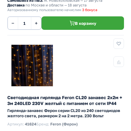
Самовывоз из ПВЗ:
м. Новохохловская
— 17 августа
Доставка
по Москве и области — 18 августа
Авторизованному пользователю начислим
3 бонуса
−
+
В корзину
Светодиодная гирлянда Feron CL20 занавес 2х2м +
3м 240LED 230V желтый c питанием от сети IP44
Гирлянда-занавес Ферон серии CL20 из 240 светодиодов
желтого света, размером 2 на 2 метра. 230 Вольт
Артикул:
41624
Бренд:
Feron (Ферон)