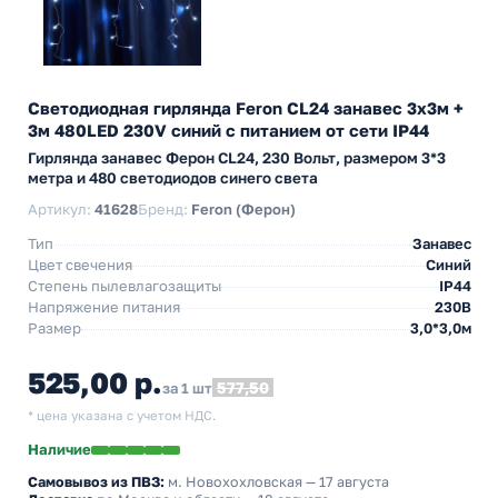
Светодиодная гирлянда Feron CL24 занавес 3х3м +
3м 480LED 230V синий c питанием от сети IP44
Гирлянда занавес Ферон CL24, 230 Вольт, размером 3*3
метра и 480 светодиодов синего света
Артикул:
41628
Бренд:
Feron (Ферон)
Тип
Занавес
Цвет свечения
Синий
Степень пылевлагозащиты
IP44
Напряжение питания
230В
Размер
3,0*3,0м
525,00 р.
577,50
за 1 шт
* цена указана с учетом НДС.
Наличие
Самовывоз из ПВЗ:
м. Новохохловская
— 17 августа