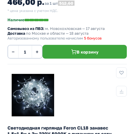
466,00 р.
512,60
за 1 шт
* цена указана с учетом НДС.
Наличие
Самовывоз из ПВЗ:
м. Новохохловская
— 17 августа
Доставка
по Москве и области — 18 августа
Авторизованному пользователю начислим
5 бонусов
−
+
В корзину
Светодиодная гирлянда Feron CL18 занавес
1,5x1,5м + 3м 230V 5000K c питанием от сети