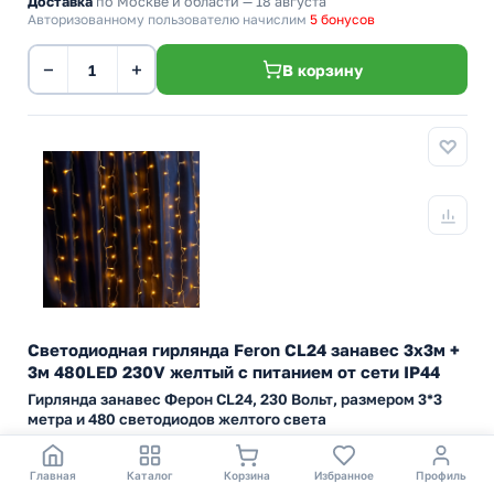
Доставка
по Москве и области — 18 августа
Авторизованному пользователю начислим
5 бонусов
−
+
В корзину
Светодиодная гирлянда Feron CL24 занавес 3х3м +
3м 480LED 230V желтый c питанием от сети IP44
Гирлянда занавес Ферон CL24, 230 Вольт, размером 3*3
метра и 480 светодиодов желтого света
Артикул:
41629
Бренд:
Feron (Ферон)
Главная
Каталог
Корзина
Избранное
Профиль
Тип
Занавес