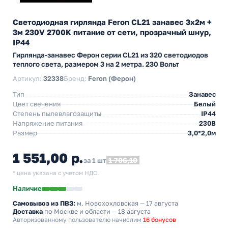
Светодиодная гирлянда Feron CL21 занавес 3x2м +
3м 230V 2700K питание от сети, прозрачный шнур,
IP44
Гирлянда-занавес Ферон серии CL21 из 320 светодиодов
теплого света, размером 3 на 2 метра. 230 Вольт
Артикул:
32338
Бренд:
Feron (Ферон)
Тип
Занавес
Цвет свечения
Белый
Степень пылевлагозащиты
IP44
Напряжение питания
230В
Размер
3,0*2,0м
1 551,00 р.
1 706,10
за 1 шт
* цена указана с учетом НДС.
Наличие
Самовывоз из ПВЗ:
м. Новохохловская
— 17 августа
Доставка
по Москве и области — 18 августа
Авторизованному пользователю начислим
16 бонусов