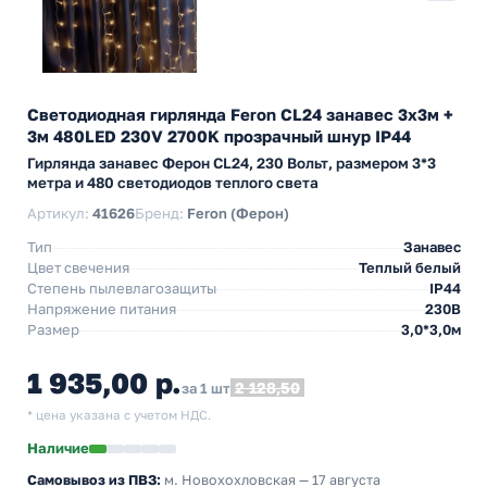
Светодиодная гирлянда Feron CL24 занавес 3х3м +
3м 480LED 230V 2700K прозрачный шнур IP44
Гирлянда занавес Ферон CL24, 230 Вольт, размером 3*3
метра и 480 светодиодов теплого света
Артикул:
41626
Бренд:
Feron (Ферон)
Тип
Занавес
Цвет свечения
Теплый белый
Степень пылевлагозащиты
IP44
Напряжение питания
230В
Размер
3,0*3,0м
1 935,00 р.
2 128,50
за 1 шт
* цена указана с учетом НДС.
Наличие
Самовывоз из ПВЗ:
м. Новохохловская
— 17 августа