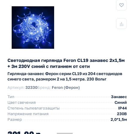
Светодиодная гирлянда Feron CL19 занавес 2x1,5м
+ 3м 230V синий c питанием от сети
Гирлянда-занавес Ферон серии CL19 из 204 светодиодов
синего света, размером 2 на 1,5 метра. 230 Вольт
Артикул:
32330
Бренд:
Feron (Ферон)
Тип
Занавес
Цвет свечения
Синий
Степень пылевлагозащиты
IP44
Напряжение питания
230В
Размер
2,0*1,5м